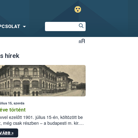
PCSOLAT
s hírek
úlius 15, szerda
éve történt
vvel ezelőtt 1901. július 15-én, költözött be
z, még csak részben – a budapesti m. kir.
i vetőmagvizsgáló állomás a Kis Rókus utca
VÁBB >
ám alatti, Czigler Győző által tervezett új