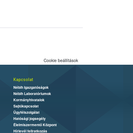
Cookie beállítások
Kapcsolat
Nébih Igazgatóságok
Nébih Laboratóriumok
Kormányhivatalok
Sajtókapcsolat
Ügyfélszolgálat
Hatósági jogsegély
Élelmiszermentő Központ
Hírlevél feliratkozás