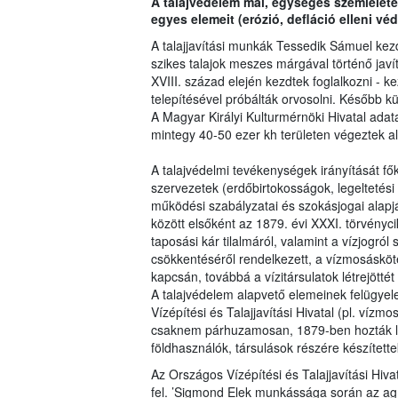
A talajvédelem mai, egységes szemlélete
egyes elemeit (erózió, defláció elleni véd
A talajjavítási munkák Tessedik Sámuel ke
szikes talajok meszes márgával történő javí
XVIII. század elején kezdtek foglalkozni - k
telepítésével próbálták orvosolni. Később k
A Magyar Királyi Kulturmérnöki Hivatal ada
mintegy 40-50 ezer kh területen végeztek a
A talajvédelmi tevékenységek irányítását fő
szervezetek (erdőbirtokosságok, legeltetési
működési szabályzatai és szokásjogai alapj
között elsőként az 1879. évi XXXI. törvényci
taposási kár tilalmáról, valamint a vízjogról
csökkentéséről rendelkezett, a vízmosásköté
kapcsán, továbbá a vízitársulatok létrejöttét
A talajvédelem alapvető elemeinek felügyele
Vízépítési és Talajjavítási Hivatal (pl. vízmo
csaknem párhuzamosan, 1879-ben hozták lét
földhasználók, társulások részére készítette
Az Országos Vízépítési és Talajjavítási Hiv
fel. ’Sigmond Elek munkássága során az agrár