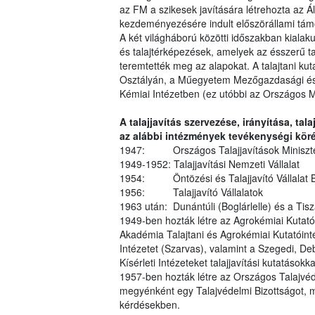
az FM a szikesek javítására létrehozta az Ál
kezdeményezésére indult előszörállami támog
A két világháború közötti időszakban kialak
és talajtérképezések, amelyek az ésszerű ta
teremtették meg az alapokat. A talajtani kut
Osztályán, a Műegyetem Mezőgazdasági és 
Kémiai Intézetben (ez utóbbi az Országos M
A talajjavítás szervezése, irányítása, tal
az alábbi intézmények tevékenységi köré
1947: Országos Talajjavítások Miniszter
1949-1952: Talajjavítási Nemzeti Vállalat
1954: Öntözési és Talajjavító Vállalat 
1956: Talajjavító Vállalatok
1963 után: Dunántúli (Boglárlelle) és a Tiszá
1949-ben hozták létre az Agrokémiai Kutató
Akadémia Talajtani és Agrokémiai Kutatóinté
Intézetet (Szarvas), valamint a Szegedi, 
Kísérleti Intézeteket talajjavítási kutatásokk
1957-ben hozták létre az Országos Talajvé
megyénként egy Talajvédelmi Bizottságot, mi
kérdésekben.