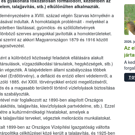
 és gyakorlata fokozatosan formálódott, kezdetben az
épüle
elem, talajjavítás, stb.) elkülönülten alkalmazták.
zdeményezésére a XVIII. század végén Szarvas környékén a
tásával indultak. A homoktalajok problémáit - melyekkel a
ezdetben fásítással, gyümölcs- és szőlőültetvények
ülönböző szerves anyagokkal javították a homokterületeket.
tai szerint az akkori Magyarországon 1879 és 1916 között
2026. j
lagcsövezést.
Az e
járta
ként a különböző közösségi feladatok ellátására alakult
A kedv
 társulások, vízgazdálkodási társulatok, hegyközségek, stb.)
forga
án végezték. A talajvédelem állami szabályozása többek
Korm.
kkel (Erdőtörvény), a defláció és erózió elleni védelemről, a
TO
sérül
 szóló 1885. évi XXIII. törvénycikkel erózió megelőzéséről,
felme
s és a magasabb területről történő vízlefolyások biztosítása
veszé
 is szabályozták.
Ezen 
tével már foglalkozott az 1890-ben alapított Országos
vonni
sáskötés, talajjavítás, kisvízfolyások partvédelme, stb.). Ezzel
jártas
re a kultúrmérnökségi hivatalokat, amelyek a
k talajjavítási terveket, végeztek meliorációs munkálatokat.
atalt 1899-ben az Országos Vízépítési Igazgatóság váltotta
politika célkitűzései közé került a talajjavítás, és 1925-ben