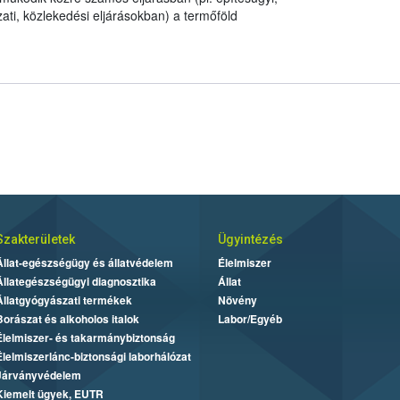
ati, közlekedési eljárásokban) a termőföld
.
Szakterületek
Ügyintézés
Állat-egészségügy és állatvédelem
Élelmiszer
Állategészségügyi diagnosztika
Állat
Állatgyógyászati termékek
Növény
Borászat és alkoholos italok
Labor/Egyéb
Élelmiszer- és takarmánybiztonság
Élelmiszerlánc-biztonsági laborhálózat
Járványvédelem
Kiemelt ügyek, EUTR