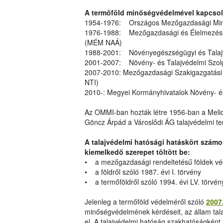
A termőföld minőségvédelmével kapcsol
1954-1976: Országos Mezőgazdasági Minő
1976-1988: Mezőgazdasági és Élelmezésüg
(MÉM NAÁ)
1988-2001: Növényegészségügyi és Talaj
2001-2007: Növény- és Talajvédelmi Szol
2007-2010: Mezőgazdasági Szakigazgatási 
NTI)
2010-: Megyei Kormányhivatalok Növény- é
Az OMMI-ban hozták létre 1956-ban a Melior
Göncz Árpád a Városlődi ÁG talajvédelmi ter
A talajvédelmi hatósági hatáskört számo
kiemelkedő szerepet töltött be:
• a mezőgazdasági rendeltetésű földek véde
• a földről szóló 1987. évi I. törvény
• a termőföldről szóló 1994. évi LV. törvén
Jelenleg a termőföld védelméről szóló
2007.
minőségvédelmének kérdéseit, az állam talaj
el. A talajvédelmi hatóság szakhatóságként 