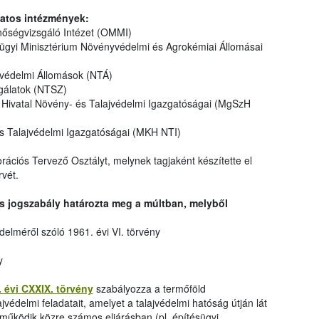
atos intézmények:
ségvizsgáló Intézet (OMMI)
yi Minisztérium Növényvédelmi és Agrokémiai Állomásai
védelmi Állomások (NTÁ)
gálatok (NTSZ)
Hivatal Növény- és Talajvédelmi Igazgatóságai (MgSzH
s Talajvédelmi Igazgatóságai (MKH NTI)
ációs Tervező Osztályt, melynek tagjaként készítette el
vét.
s jogszabály határozta meg a múltban, melyből
lméről szóló 1961. évi VI. törvény
y
 évi CXXIX. törvény
szabályozza a termőföld
védelmi feladatait, amelyet a talajvédelmi hatóság útján lát
működik közre számos eljárásban (pl. építésügyi,