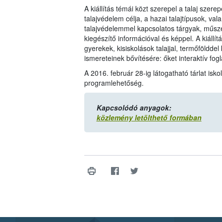
A kiállítás témái közt szerepel a talaj szerep
talajvédelem célja, a hazai talajtípusok, vala
talajvédelemmel kapcsolatos tárgyak, műsz
kiegészítő információval és képpel. A kiállít
gyerekek, kisiskolások talajjal, termőföldde
ismereteinek bővítésére: őket interaktív fog
A 2016. február 28-ig látogatható tárlat is
programlehetőség.
Kapcsolódó anyagok:
közlemény letölthető formában