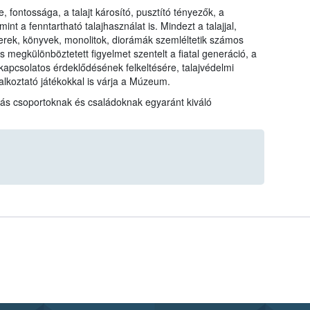
e, fontossága, a talajt károsító, pusztító tényezők, a
mint a fenntartható talajhasználat is. Mindezt a talajjal,
erek, könyvek, monolitok, diorámák szemléltetik számos
ás megkülönböztetett figyelmet szentelt a fiatal generáció, a
l kapcsolatos érdeklődésének felkeltésére, talajvédelmi
lalkoztató játékokkal is várja a Múzeum.
kolás csoportoknak és családoknak egyaránt kiváló