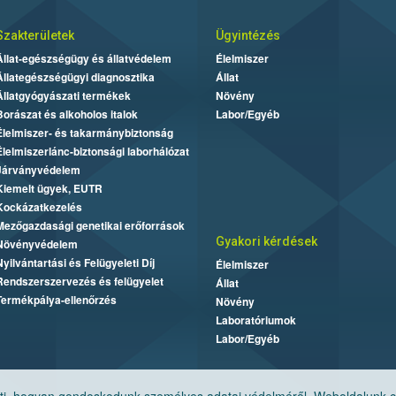
Szakterületek
Ügyintézés
Állat-egészségügy és állatvédelem
Élelmiszer
Állategészségügyi diagnosztika
Állat
Állatgyógyászati termékek
Növény
Borászat és alkoholos italok
Labor/Egyéb
Élelmiszer- és takarmánybiztonság
Élelmiszerlánc-biztonsági laborhálózat
Járványvédelem
Kiemelt ügyek, EUTR
Kockázatkezelés
Mezőgazdasági genetikai erőforrások
Gyakori kérdések
Növényvédelem
Nyilvántartási és Felügyeleti Díj
Élelmiszer
Rendszerszervezés és felügyelet
Állat
Termékpálya-ellenőrzés
Növény
Laboratóriumok
Labor/Egyéb