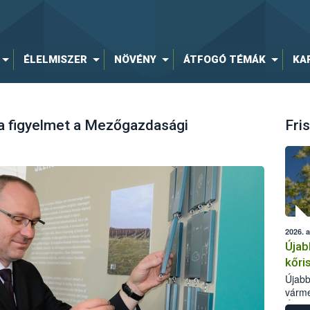
ÉLELMISZER
NÖVÉNY
ÁTFOGÓ TÉMÁK
KA
l a figyelmet a Mezőgazdasági
Fris
2026. 
Újab
kőri
Újabb
várme
Élelm