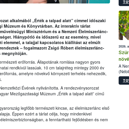
TO
kőris
jelen
talál
azono
zat alkalmából „Érték a talpad alatt” címmel időszaki
folyta
gi Múzeum és Könyvtárban. Az interaktív tárlat
intéz
művelésügyi Minisztérium és a Nemzeti Élelmiszerlánc-
össze
tséget. Hiánypótló és időszerű ez az esemény, mivel
érdek
elemmel, a talajjal kapcsolatos kiállítást az elmúlt
2026. 
endeztek – fogalmazott Zsigó Róbert élelmiszerlánc-
Szür
ás megnyitóján.
növé
 természeti erőforrás. Állapotának romlása nagyon gyors
szől
A Nem
amatai rendkívül lassúak. 10 cm talajréteg mintegy 2000 év
(Nébi
ti erőforrás, amelyre növekvő környezeti terhelés nehezedik,
Klart
.
TO
módos
egész
Nemzetközi Évének nyilvánította. A rendezvénysorozat
felha
agyar Mezőgazdasági Múzeum „Érték a talpad alatt” című
célja
lehet
yarország legfőbb természeti kincse, az élelmiszerlánc első
Az Or
lapja. Éppen ezért a tárlat célja, hogy mindenkivel
felha
 élelmiszerbiztonságban, a fenntartható fejlődésben és nem
terme