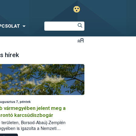
PCSOLAT
s hírek
augusztus 7, péntek
b vármegyében jelent meg a
srontó karcsúdíszbogár
 területen, Borsod-Abaúj-Zemplén
gyében is igazolta a Nemzeti
iszerlánc-biztonsági Hivatal (Nébih) a