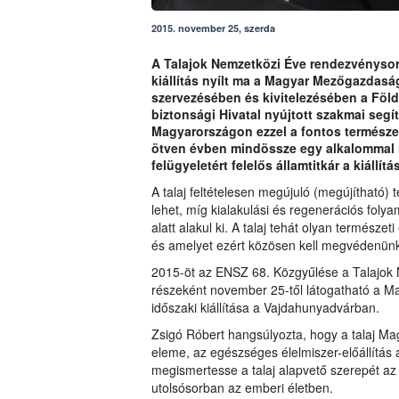
2015. november 25, szerda
A Talajok Nemzetközi Éve rendezvénysoro
kiállítás nyílt ma a Magyar Mezőgazdasá
szervezésében és kivitelezésében a Föld
biztonsági Hivatal nyújtott szakmai segí
Magyarországon ezzel a fontos természeti 
ötven évben mindössze egy alkalommal r
felügyeletért felelős államtitkár a kiállít
A talaj feltételesen megújuló (megújítható)
lehet, míg kialakulási és regenerációs foly
alatt alakul ki. A talaj tehát olyan természe
és amelyet ezért közösen kell megvédenünk
2015-öt az ENSZ 68. Közgyűlése a Talajok 
részeként november 25-től látogatható a M
időszaki kiállítása a Vajdahunyadvárban.
Zsigó Róbert hangsúlyozta, hogy a talaj Mag
eleme, az egészséges élelmiszer-előállítás a
megismertesse a talaj alapvető szerepét az
utolsósorban az emberi életben.