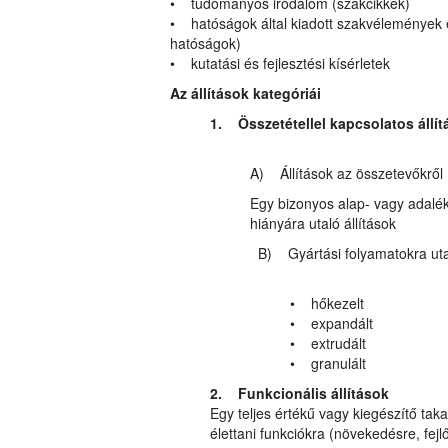
• tudományos irodalom (szakcikkek)
• hatóságok által kiadott szakvélemények 
hatóságok)
• kutatási és fejlesztési kísérletek
Az állítások kategóriái
1. Összetétellel kapcsolatos állít
A) Állítások az összetevőkről
Egy bizonyos alap- vagy adalék
hiányára utaló állítások
B) Gyártási folyamatokra utaló
• hőkezelt
• expandált
• extrudált
• granulált
2. Funkcionális állítások
Egy teljes értékű vagy kiegészítő t
élettani funkciókra (növekedésre, fejlőd