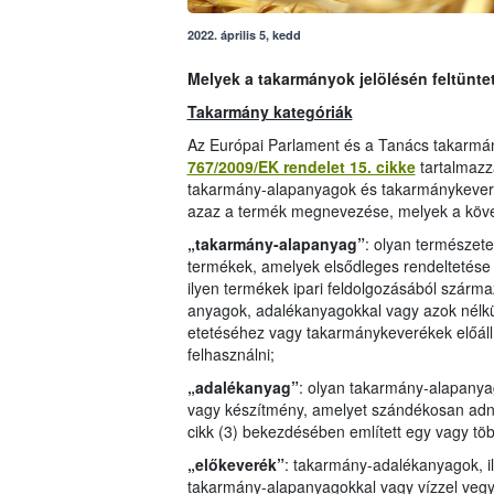
2022. április 5, kedd
Melyek a takarmányok jelölésén feltünte
Takarmány kategóriák
Az Európai Parlament és a Tanács takarmán
767/2009/EK rendelet 15. cikke
tartalmazz
takarmány-alapanyagok és takarmánykeverék
azaz a termék megnevezése, melyek a köve
„takarmány-alapanyag”
: olyan természetes
termékek, amelyek elsődleges rendeltetése a
ilyen termékek ipari feldolgozásából szárm
anyagok, adalékanyagokkal vagy azok nélkü
etetéséhez vagy takarmánykeverékek előál
felhasználni;
„adalékanyag”
: olyan takarmány-alapanya
vagy készítmény, amelyet szándékosan adn
cikk (3) bekezdésében említett egy vagy töb
„előkeverék”
: takarmány-adalékanyagok, i
takarmány-alapanyagokkal vagy vízzel vegyí