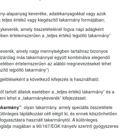
mány-alapanyag keveréke, adalékanyagokkal vagy azok
k teljes értékű vagy kiegészítő takarmány formájában;
nykeverék, amely összetételénél fogva napi adagként
ében értelemszerűen a „teljes értékű tejpótló takarmány”
keverék, amely nagy mennyiségben tartalmaz bizonyos
kizárólag más takarmánnyal együtt kombinálva elegendő
esetében értelemszerűen az alábbi megnevezéseket lehet
zítő tejpótló takarmány”)
gjelöléseként a következő kifejezés is használható:
ől tartott állatok esetében a „teljes értékű takarmány” és a
teni lehet a „takarmánykeverék” kifejezéssel;
takarmány”
: olyan takarmány, amely speciális összetétele
különleges táplálkozási célt elégít ki, és ennek köszönhetően
fogyasztásra használt takarmánytól. A különleges
oglalja magában a 90/167/EGK irányelv szerinti gyógyszeres