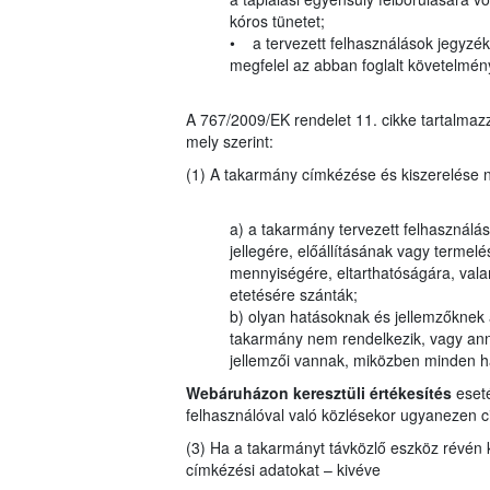
kóros tünetet;
• a tervezett felhasználások jegyzékéb
megfelel az abban foglalt követelmé
A 767/2009/EK rendelet 11. cikke tartalmazz
mely szerint:
(1) A takarmány címkézése és kiszerelése n
a) a takarmány tervezett felhasználásá
jellegére, előállításának vagy termel
mennyiségére, eltarthatóságára, valam
etetésére szánták;
b) olyan hatásoknak és jellemzőknek 
takarmány nem rendelkezik, vagy ann
jellemzői vannak, miközben minden ha
Webáruházon keresztüli értékesítés
eseté
felhasználóval való közlésekor ugyanezen ci
(3) Ha a takarmányt távközlő eszköz révén kín
címkézési adatokat – kivéve