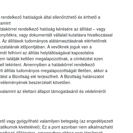
el rendelkező hatóságok által ellenőrizhető és érthető a
lamint
táskörrel rendelkező hatóság kérésére az állítást – vagy
yítékra, vagy dokumentált vállalati kutatásra hivatkozással
. Az állítások tudományos alátámasztásának elérhetőnek
ozatalának időpontjában. A vevőknek joguk van a
ét felhívni az állítás helytállóságával kapcsolatos
nem találják kellően megalapozottnak, a címkézést ezen
ell tekinteni. Amennyiben a hatáskörrel rendelkező
tt állítás tudományos megalapozottságát illetően, akkor a
st a Bizottság elé terjesztheti. A Bizottság határozatot
g véleményének beszerzését követően.
valamint az élettani állapot támogatásáról és védelméről
tő vagy gyógyítható valamilyen betegség (az engedélyezett
tatikumok kivételével); Ez a pont azonban nem alkalmazható
vonatkozó állításokra, amennyiben ahhoz nem társítanak