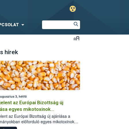
PCSOLAT
s hírek
augusztus 3, hétfő
elent az Európai Bizottság új
lása egyes mikotoxinok
rmányokban való jelenlétéről
lent az Európai Bizottság új ajánlása a
mányokban előforduló egyes mikotoxinokkal
olatban. A dokumentum 2027-től új