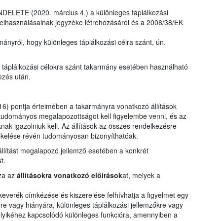
LETE (2020. március 4.) a különleges táplálkozási
felhasználásainak jegyzéke létrehozásáról és a 2008/38/EK
ányról, hogy különleges táplálkozási célra szánt, ún.
s táplálkozási célokra szánt takarmány esetében használható
ezés után.
) pontja értelmében a takarmányra vonatkozó állítások
tudományos megalapozottságot kell figyelembe venni, és az
knak igazolniuk kell. Az állítások az összes rendelkezésre
tékelése révén tudományosan bizonyíthatóak.
 állítást megalapozó jellemző esetében a konkrét
t.
zza az
állításokra vonatkozó előírások
at, melyek a
verék címkézése és kiszerelése felhívhatja a figyelmet egy
 vagy hiányára, különleges táplálkozási jellemzőkre vagy
elyikéhez kapcsolódó különleges funkcióra, amennyiben a