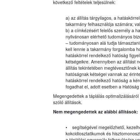
következő feltételek teljesülnek:
a) az állítás tárgyilagos, a hatáskörr
takarmány felhasználója számára; va
b) a címkézésért felelős személy a ha
nyilvánosan elérhető tudományos bizon
– tudományosan alá tudja támasztani
kell lennie a takarmány forgalomba h
hatáskörrel rendelkező hatóság figyelm
kétségeikre. Amennyiben az állítást 
állítás tekintetében megtévesztőnek k
hatóságnak kétségei vannak az érinte
hatáskörrel rendelkező hatóság a kérdé
fogadhat el, adott esetben a Hatósá
Megengedettek a táplálás optimalizálásáról 
szóló állítások.
Nem megengedettek az alábbi állítások:
• segítségével megelőzhető, kezelhe
kokcidiosztatikumok és hisztomonosz
a táplálási egyensúly felborulására 