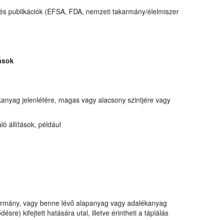
és publikációk (EFSA, FDA, nemzeti takarmány/élelmiszer
ások
anyag jelenlétére, magas vagy alacsony szintjére vagy
 állítások, például
akarmány, vagy benne lévő alapanyag vagy adalékanyag
ésre) kifejtett hatására utal, illetve érintheti a táplálás