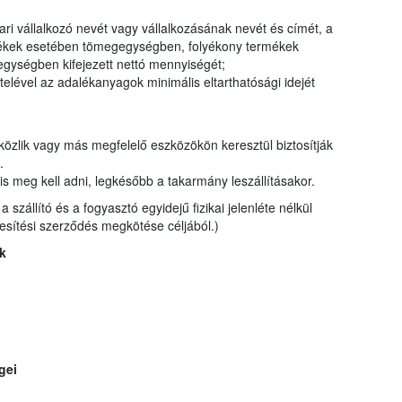
ri vállalkozó nevét vagy vállalkozásának nevét és címét, a
ermékek esetében tömegegységben, folyékony termékek
gységben kifejezett nettó mennyiségét;
elével az adalékanyagok minimális eltarthatósági idejét
 közlik vagy más megfelelő eszközökön keresztül biztosítják
t.
is meg kell adni, legkésőbb a takarmány leszállításakor.
szállító és a fogyasztó egyidejű fizikai jelenléte nélkül
kesítési szerződés megkötése céljából.)
k
gei