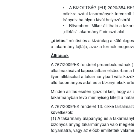
• A BIZOTTSÁG (EU) 2020/354 RENDE
célokra szánt takarmányok tervezett 
irányelv hatályon kívül helyezéséről
• Bővebben: ’Mikor állítható a takarm
„diétás” takarmány?’ címszó alatt
„diétás”
minősítés a kizárólag a különlege
a takarmány fajtája, azaz a termék megnev
Állítások
A 767/2009/EK rendelet preambulumának (16
alkalmazásával kapcsolatban elsősorban a 
ilyen állításokat a takarmányipari vállalkozó
álló tudományos adat és a bizonyítékok ér
Minden állítás esetén igazolni kell, hogy az
takarmányban levő mennyiség kifejti a hatás
A 767/2009/EK rendelet 13. cikke tartalma
következők:
(1) A takarmány-alapanyag és a takarmányke
bizonyos anyag takarmányban való meglétére
folyamatra, vagy az előbb említettek valam