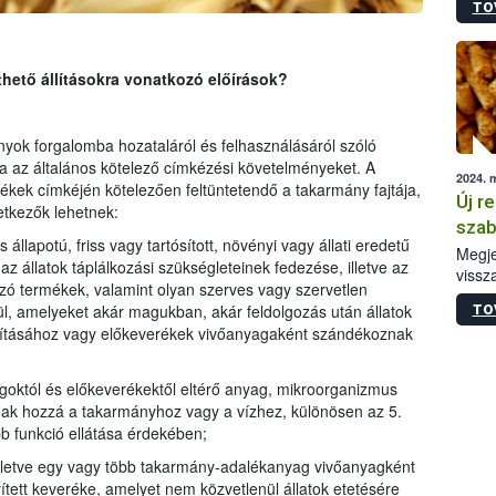
TO
irány
hatál
thető állításokra vonatkozó előírások?
yok forgalomba hozataláról és felhasználásáról szóló
a az általános kötelező címkézési követelményeket. A
2024. 
ek címkéjén kötelezően feltüntetendő a takarmány fajtája,
Új r
tkezők lehetnek:
szab
 állapotú, friss vagy tartósított, növényi vagy állati eredetű
Megje
z állatok táplálkozási szükségleteinek fedezése, illetve az
vissz
azó termékek, valamint olyan szerves vagy szervetlen
keres
l, amelyeket akár magukban, akár feldolgozás után állatok
TO
anyag
lításához vagy előkeverékek vivőanyagaként szándékoznak
megál
goktól és előkeverékektől eltérő anyag, mikroorganizmus
ak hozzá a takarmányhoz vagy a vízhez, különösen az 5.
b funkció ellátása érdekében;
lletve egy vagy több takarmány-adalékanyag vivőanyagként
tett keveréke, amelyet nem közvetlenül állatok etetésére