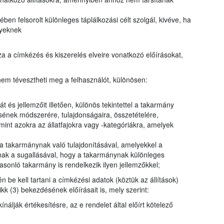
en felsorolt különleges táplálkozási célt szolgál, kivéve, ha
nyeknek
a a címkézés és kiszerelés elveire vonatkozó előírásokat,
em tévesztheti meg a felhasználót, különösen:
t és jellemzőit illetően, különös tekintettel a takarmány
ésének módszerére, tulajdonságaira, összetételére,
int azokra az állatfajokra vagy -kategóriákra, amelyek
a takarmánynak való tulajdonításával, amelyekkel a
ak a sugallásával, hogy a takarmánynak különleges
sonló takarmány is rendelkezik ilyen jellemzőkkel;
n be kell tartani a címkézési adatok (köztük az állítások)
kk (3) bekezdésének előírásait is, mely szerint:
álják értékesítésre, az e rendelet által előírt kötelező