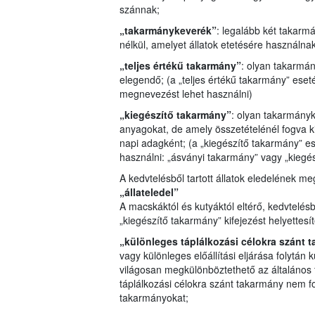
szánnak;
„takarmánykeverék”
: legalább két takar
nélkül, amelyet állatok etetésére használna
„teljes értékű takarmány”
: olyan takarmá
elegendő; (a „teljes értékű takarmány” eset
megnevezést lehet használni)
„kiegészítő takarmány”
: olyan takarmány
anyagokat, de amely összetételénél fogva 
napi adagként; (a „kiegészítő takarmány” 
használni: „ásványi takarmány” vagy „kiegés
A kedvtelésből tartott állatok eledelének me
„állateledel”
A macskáktól és kutyáktól eltérő, kedvtelésb
„kiegészítő takarmány” kifejezést helyettesí
„különleges táplálkozási célokra szánt 
vagy különleges előállítási eljárása folytán 
világosan megkülönböztethető az általános 
táplálkozási célokra szánt takarmány nem f
takarmányokat;