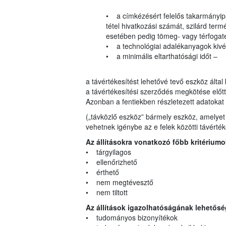
• a címkézésért felelős takarmányipa
tétel hivatkozási számát, szilárd t
esetében pedig tömeg- vagy térfogate
• a technológiai adalékanyagok kivét
• a minimális eltarthatósági időt –
a távértékesítést lehetővé tevő eszköz által
a távértékesítési szerződés megkötése előt
Azonban a fentiekben részletezett adatokat 
(„távközlő eszköz” bármely eszköz, amelyet a 
vehetnek igénybe az e felek közötti távérté
Az állításokra vonatkozó főbb kritériumo
• tárgyilagos
• ellenőrizhető
• érthető
• nem megtévesztő
• nem tiltott
Az állítások igazolhatóságának lehetősé
• tudományos bizonyítékok