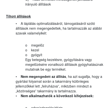
irányuló állítások
Tiltott állítások
• A táplálás optimalizálásáról, támogatásáról szóló
állítások nem megengedettek, ha tartalmazzák az alábbi
szavak valamelyikét:
o megelőz
o kezel
o gyógyít
Egy betegség kezelésre, gyógyítására vagy
megelőzésére vonatkozó állítások gyógyhatásúnak
mutatnak be egy terméket.
•
Nem megengedett az állítás
, ha azt sugallja, hogy a
gyártási folyamat során a takarmány különleges
jellemzőkkel lett „felruházva”, miközben mindezt a
„közönséges” takarmány is tartalmazza.
•
Nem alkalmazhatók a következő kifejezések:
o adag/adagolás/dózis