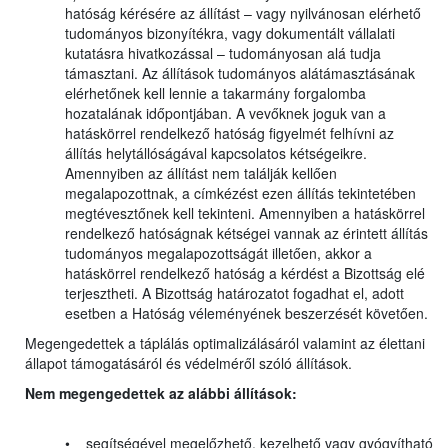
hatóság kérésére az állítást – vagy nyilvánosan elérhető
tudományos bizonyítékra, vagy dokumentált vállalati
kutatásra hivatkozással – tudományosan alá tudja
támasztani. Az állítások tudományos alátámasztásának
elérhetőnek kell lennie a takarmány forgalomba
hozatalának időpontjában. A vevőknek joguk van a
hatáskörrel rendelkező hatóság figyelmét felhívni az
állítás helytállóságával kapcsolatos kétségeikre.
Amennyiben az állítást nem találják kellően
megalapozottnak, a címkézést ezen állítás tekintetében
megtévesztőnek kell tekinteni. Amennyiben a hatáskörrel
rendelkező hatóságnak kétségei vannak az érintett állítás
tudományos megalapozottságát illetően, akkor a
hatáskörrel rendelkező hatóság a kérdést a Bizottság elé
terjesztheti. A Bizottság határozatot fogadhat el, adott
esetben a Hatóság véleményének beszerzését követően.
Megengedettek a táplálás optimalizálásáról valamint az élettani
állapot támogatásáról és védelméről szóló állítások.
Nem megengedettek az alábbi állítások:
• segítségével megelőzhető, kezelhető vagy gyógyítható