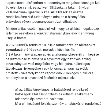
kapcsolatban elsősorban a tudományos megalapozottságot kell
figyelembe venni, és az ilyen állításokat a takarmányipari
vállalkozóknak igazolniuk kell. Az állítások az összes
rendelkezésre álló tudományos adat és a bizonyítékok
értékelése révén tudományosan bizonyíthatóak.
Minden állítás esetén igazolni kell, hogy az állítást megalapozó
jellemző esetében a konkrét takarmányban levő mennyiség
kifejti a hatást.
A 767/2009/EK rendelet 13. cikke tartalmazza az
állításokra
vonatkozó előírások
at, melyek a következők:
(1) A takarmány-alapanyag és a takarmánykeverék címkézése
és kiszerelése felhívhatja a figyelmet egy bizonyos anyag
takarmányban való meglétére vagy hiányára, különleges
táplálkozási jellemzőkre vagy folyamatra, vagy az előbb
említettek valamelyikéhez kapcsolódó különleges funkcióra,
amennyiben a következő feltételek teljesülnek:
a) az állítás tárgyilagos, a hatáskörrel rendelkező
hatóságok által ellenőrizhető és érthető a takarmány
felhasználója számára; valamint
b) a címkézésért felelős személy a hatáskörrel rendelkező