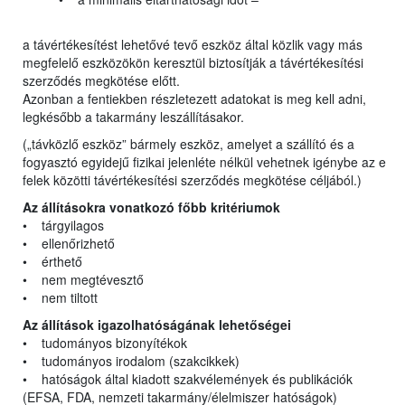
a távértékesítést lehetővé tevő eszköz által közlik vagy más
megfelelő eszközökön keresztül biztosítják a távértékesítési
szerződés megkötése előtt.
Azonban a fentiekben részletezett adatokat is meg kell adni,
legkésőbb a takarmány leszállításakor.
(„távközlő eszköz” bármely eszköz, amelyet a szállító és a
fogyasztó egyidejű fizikai jelenléte nélkül vehetnek igénybe az e
felek közötti távértékesítési szerződés megkötése céljából.)
Az állításokra vonatkozó főbb kritériumok
• tárgyilagos
• ellenőrizhető
• érthető
• nem megtévesztő
• nem tiltott
Az állítások igazolhatóságának lehetőségei
• tudományos bizonyítékok
• tudományos irodalom (szakcikkek)
• hatóságok által kiadott szakvélemények és publikációk
(EFSA, FDA, nemzeti takarmány/élelmiszer hatóságok)