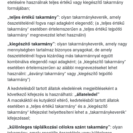
etetésére használnak teljes értékű vagy kiegészítő takarmány
formájában;
„teljes értékű takarmány”
: olyan takarmánykeverék, amely
összetételénél fogva napi adagként elegendő; (a „teljes értékű
takarmány” esetében értelemszerűen a „teljes értékű tejpótló
takarmány” megnevezést lehet használni)
„kiegészítő takarmány”
: olyan takarmánykeverék, amely nagy
mennyiségben tartalmaz bizonyos anyagokat, de amely
összetételénél fogva kizárólag más takarmánnyal együtt
kombinálva elegendő napi adagként; (a „kiegészítő takarmány”
esetében értelemszerűen az alábbi megnevezéseket lehet
használni: „ásványi takarmány” vagy „kiegészítő tejpótló
takarmány”)
A kedvtelésből tartott állatok eledelének megjelöléseként a
következő kifejezés is használható:
„állateledel”
A macskáktól és kutyáktól eltérő, kedvtelésből tartott állatok
esetében a „teljes értékű takarmány” és a „kiegészítő
takarmány” kifejezést helyettesíteni lehet a „takarmánykeverék”
kifejezéssel;
„különleges táplálkozási célokra szánt takarmány”
: olyan
takarmány, amely speciális összetétele vagy különleges