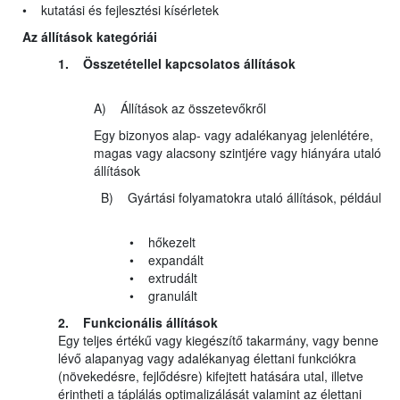
• kutatási és fejlesztési kísérletek
Az állítások kategóriái
1. Összetétellel kapcsolatos állítások
A) Állítások az összetevőkről
Egy bizonyos alap- vagy adalékanyag jelenlétére,
magas vagy alacsony szintjére vagy hiányára utaló
állítások
B) Gyártási folyamatokra utaló állítások, például
• hőkezelt
• expandált
• extrudált
• granulált
2. Funkcionális állítások
Egy teljes értékű vagy kiegészítő takarmány, vagy benne
lévő alapanyag vagy adalékanyag élettani funkciókra
(növekedésre, fejlődésre) kifejtett hatására utal, illetve
érintheti a táplálás optimalizálását valamint az élettani