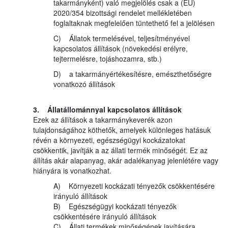
takarmányként) való megjelölés csak a (EU)
2020/354 bizottsági rendelet mellékletében
foglaltaknak megfelelően tüntethető fel a jelölésen
C) Állatok termelésével, teljesítményével
kapcsolatos állítások (növekedési erélyre,
tejtermelésre, tojáshozamra, stb.)
D) a takarmányértékesítésre, emészthetőségre
vonatkozó állítások
3. Állatállománnyal kapcsolatos állítások
Ezek az állítások a takarmánykeverék azon
tulajdonságához köthetők, amelyek különleges hatásuk
révén a környezeti, egészségügyi kockázatokat
csökkentik, javítják a az állati termék minőségét. Ez az
állítás akár alapanyag, akár adalékanyag jelenlétére vagy
hiányára is vonatkozhat.
A) Környezeti kockázati tényezők csökkentésére
irányuló állítások
B) Egészségügyi kockázati tényezők
csökkentésére irányuló állítások
C) Állati termékek minőségének javítására