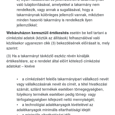
való tulajdonításával, amelyekkel a takarmány nem
rendelkezik, vagy annak a sugallásával, hogy a
takarmánynak különleges jellemzői vannak, miközben
minden hasonló takarmány is rendelkezik ilyen
jellemzőkkel;
Webáruházon keresztüli értékesítés
esetén be kell tartani a
címkézési adatok (köztük az állítások) felhasználóval való
közlésekor ugyanezen cikk (3) bekezdésének előírásait is, mely
szerint:
(3) Ha a takarmányt távközlő eszköz révén kínálják
értékesítésre, az e rendelet által előírt kötelező címkézési
adatokat – kivéve
• a címkézésért felelős takarmányipari vállalkozó nevét
vagy vállalkozásának nevét és címét, a tétel hivatkozási
számát, szilárd termékek esetében tömegegységben,
folyékony termékek esetében pedig tömeg- vagy
térfogategységben kifejezett nettó mennyiségét;
• a technológiai adalékanyagok kivételével az
adalékanyagok minimális eltarthatósági idejét
• a minimális eltarthatósági időt –