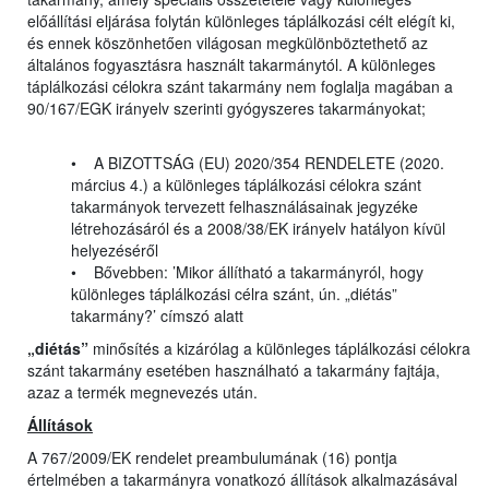
előállítási eljárása folytán különleges táplálkozási célt elégít ki,
és ennek köszönhetően világosan megkülönböztethető az
általános fogyasztásra használt takarmánytól. A különleges
táplálkozási célokra szánt takarmány nem foglalja magában a
90/167/EGK irányelv szerinti gyógyszeres takarmányokat;
• A BIZOTTSÁG (EU) 2020/354 RENDELETE (2020.
március 4.) a különleges táplálkozási célokra szánt
takarmányok tervezett felhasználásainak jegyzéke
létrehozásáról és a 2008/38/EK irányelv hatályon kívül
helyezéséről
• Bővebben: ’Mikor állítható a takarmányról, hogy
különleges táplálkozási célra szánt, ún. „diétás”
takarmány?’ címszó alatt
„diétás”
minősítés a kizárólag a különleges táplálkozási célokra
szánt takarmány esetében használható a takarmány fajtája,
azaz a termék megnevezés után.
Állítások
A 767/2009/EK rendelet preambulumának (16) pontja
értelmében a takarmányra vonatkozó állítások alkalmazásával