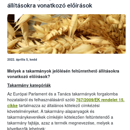
állításokra vonatkozó előírások
2022. április 5, kedd
Melyek a takarmányok jelölésén feltüntethető állításokra
vonatkozó előírások?
Takarmány kategóriák
Az Európai Parlament és a Tanács takarmányok forgalomba
hozataláról és felhasználásáról szóló
767/2009/EK rendelet 15.
cikke
tartalmazza az általános kötelező címkézési
követelményeket. A takarmány-alapanyagok és
takarmánykeverékek címkéjén kötelezően feltüntetendő a
takarmány fajtája, azaz a termék megnevezése, melyek a
következők lehetnek: