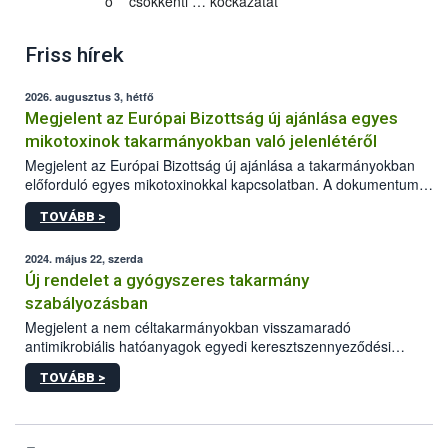
o csökkenti … kockázatát
Friss hírek
2026. augusztus 3, hétfő
Megjelent az Európai Bizottság új ajánlása egyes
mikotoxinok takarmányokban való jelenlétéről
Megjelent az Európai Bizottság új ajánlása a takarmányokban
előforduló egyes mikotoxinokkal kapcsolatban. A dokumentum
2027-től új irányértékek alkalmazását írja elő, és a jelenleg
TOVÁBB >
hatályos uniós ajánlások helyébe lép.
2024. május 22, szerda
Új rendelet a gyógyszeres takarmány
szabályozásban
Megjelent a nem céltakarmányokban visszamaradó
antimikrobiális hatóanyagok egyedi keresztszennyeződési
határértékeinek és ezen anyagokra vonatkozó analitikai
TOVÁBB >
módszerek megállapításáról szóló EU rendelet.