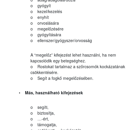
o gyógyít
o kezel/kezelés
o enyhít
o orvoslására
o megelőzésére
o gyógyítására
o ellenszer/gyógyszer/orvosság
A “megelőz” kifejezést lehet használni, ha nem
kapcsolódik egy betegséghez.
o Rostokat tartalmaz a szőrcsomók kockázatának
csökkentésére.
o Segít a fogkő megelőzésében.
•
Más, használható kifejezések
o segíti,
o biztosítja,
o …-ért,
o támogatja,