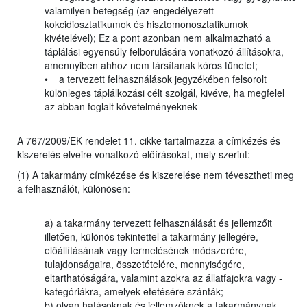
valamilyen betegség (az engedélyezett
kokcidiosztatikumok és hisztomonosztatikumok
kivételével); Ez a pont azonban nem alkalmazható a
táplálási egyensúly felborulására vonatkozó állításokra,
amennyiben ahhoz nem társítanak kóros tünetet;
• a tervezett felhasználások jegyzékében felsorolt
különleges táplálkozási célt szolgál, kivéve, ha megfelel
az abban foglalt követelményeknek
A 767/2009/EK rendelet 11. cikke tartalmazza a címkézés és
kiszerelés elveire vonatkozó előírásokat, mely szerint:
(1) A takarmány címkézése és kiszerelése nem tévesztheti meg
a felhasználót, különösen:
a) a takarmány tervezett felhasználását és jellemzőit
illetően, különös tekintettel a takarmány jellegére,
előállításának vagy termelésének módszerére,
tulajdonságaira, összetételére, mennyiségére,
eltarthatóságára, valamint azokra az állatfajokra vagy -
kategóriákra, amelyek etetésére szánták;
b) olyan hatásoknak és jellemzőknek a takarmánynak