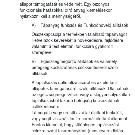
állapot támogatását és védelmét. Egy bizonyos
funkcionális hatásokkal bíró anyag kiemelésekor
nyilatkozni kell a mennyiségéről.
A) Tápanyag funkciós és Funkciónövelő állítások
Összekapcsolja a termékben található tápanyagot
illetve azok keverékét a növekedésre, fejlődésre
valamint a test élettani funkcióira gyakorolt
szerepével.
B) Egészségmegőrző állítások és valamely
betegség kockázatának csökkentéséről szóló
állítások
A táplálkozás optimalizálásáról és az élettani
állapotok támogatásáról szóló állítások. Utalhatnak
az egészségmegőrzésre vagy a kiegyensúlyozatlan
táplálkozásból fakadó betegség kockázatának
csökkentésére.
Támogatja vagy erősíti az állat élettani funkcióit,
vagy segít visszaállítani a normál élettani állapotot
Fontos kiemelni, hogy különleges táplálkozási
célokra szánt takarmányként (másnéven: diétás