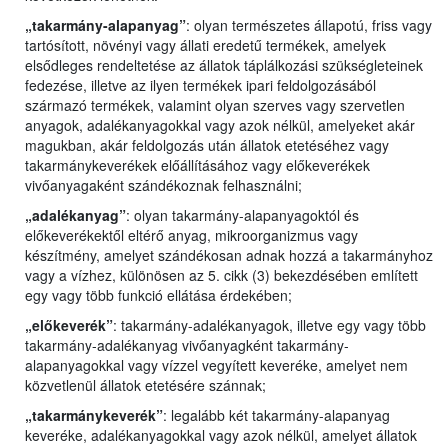
„takarmány-alapanyag”
: olyan természetes állapotú, friss vagy
tartósított, növényi vagy állati eredetű termékek, amelyek
elsődleges rendeltetése az állatok táplálkozási szükségleteinek
fedezése, illetve az ilyen termékek ipari feldolgozásából
származó termékek, valamint olyan szerves vagy szervetlen
anyagok, adalékanyagokkal vagy azok nélkül, amelyeket akár
magukban, akár feldolgozás után állatok etetéséhez vagy
takarmánykeverékek előállításához vagy előkeverékek
vivőanyagaként szándékoznak felhasználni;
„adalékanyag”
: olyan takarmány-alapanyagoktól és
előkeverékektől eltérő anyag, mikroorganizmus vagy
készítmény, amelyet szándékosan adnak hozzá a takarmányhoz
vagy a vízhez, különösen az 5. cikk (3) bekezdésében említett
egy vagy több funkció ellátása érdekében;
„előkeverék”
: takarmány-adalékanyagok, illetve egy vagy több
takarmány-adalékanyag vivőanyagként takarmány-
alapanyagokkal vagy vízzel vegyített keveréke, amelyet nem
közvetlenül állatok etetésére szánnak;
„takarmánykeverék”
: legalább két takarmány-alapanyag
keveréke, adalékanyagokkal vagy azok nélkül, amelyet állatok