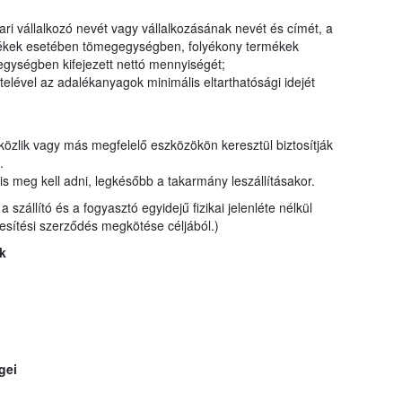
ri vállalkozó nevét vagy vállalkozásának nevét és címét, a
ermékek esetében tömegegységben, folyékony termékek
gységben kifejezett nettó mennyiségét;
elével az adalékanyagok minimális eltarthatósági idejét
 közlik vagy más megfelelő eszközökön keresztül biztosítják
t.
is meg kell adni, legkésőbb a takarmány leszállításakor.
szállító és a fogyasztó egyidejű fizikai jelenléte nélkül
kesítési szerződés megkötése céljából.)
k
gei