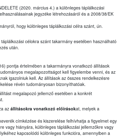
LETE (2020. március 4.) a különleges táplálkozási
felhasználásainak jegyzéke létrehozásáról és a 2008/38/EK
ányról, hogy különleges táplálkozási célra szánt, ún.
s táplálkozási célokra szánt takarmány esetében használható
ezés után.
) pontja értelmében a takarmányra vonatkozó állítások
tudományos megalapozottságot kell figyelembe venni, és az
knak igazolniuk kell. Az állítások az összes rendelkezésre
tékelése révén tudományosan bizonyíthatóak.
 állítást megalapozó jellemző esetében a konkrét
t.
zza az
állításokra vonatkozó előírások
at, melyek a
verék címkézése és kiszerelése felhívhatja a figyelmet egy
 vagy hiányára, különleges táplálkozási jellemzőkre vagy
elyikéhez kapcsolódó különleges funkcióra, amennyiben a