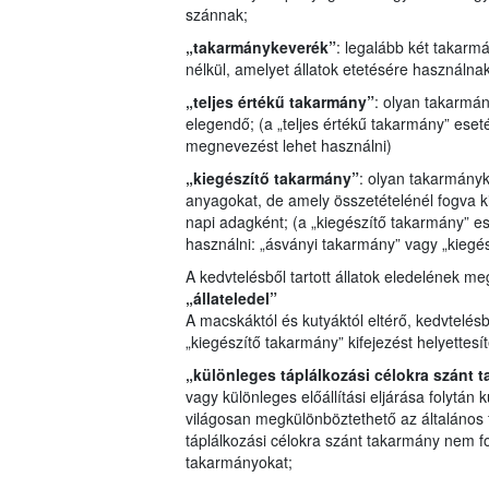
szánnak;
„takarmánykeverék”
: legalább két takar
nélkül, amelyet állatok etetésére használna
„teljes értékű takarmány”
: olyan takarmá
elegendő; (a „teljes értékű takarmány” eset
megnevezést lehet használni)
„kiegészítő takarmány”
: olyan takarmány
anyagokat, de amely összetételénél fogva 
napi adagként; (a „kiegészítő takarmány” 
használni: „ásványi takarmány” vagy „kiegés
A kedvtelésből tartott állatok eledelének me
„állateledel”
A macskáktól és kutyáktól eltérő, kedvtelésb
„kiegészítő takarmány” kifejezést helyettesí
„különleges táplálkozási célokra szánt 
vagy különleges előállítási eljárása folytán 
világosan megkülönböztethető az általános 
táplálkozási célokra szánt takarmány nem f
takarmányokat;