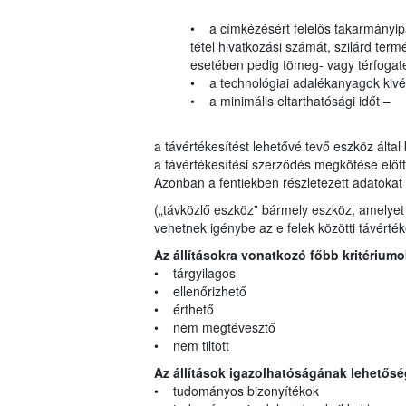
• a címkézésért felelős takarmányipa
tétel hivatkozási számát, szilárd t
esetében pedig tömeg- vagy térfogate
• a technológiai adalékanyagok kivét
• a minimális eltarthatósági időt –
a távértékesítést lehetővé tevő eszköz által
a távértékesítési szerződés megkötése előt
Azonban a fentiekben részletezett adatokat 
(„távközlő eszköz” bármely eszköz, amelyet a 
vehetnek igénybe az e felek közötti távérté
Az állításokra vonatkozó főbb kritériumo
• tárgyilagos
• ellenőrizhető
• érthető
• nem megtévesztő
• nem tiltott
Az állítások igazolhatóságának lehetősé
• tudományos bizonyítékok