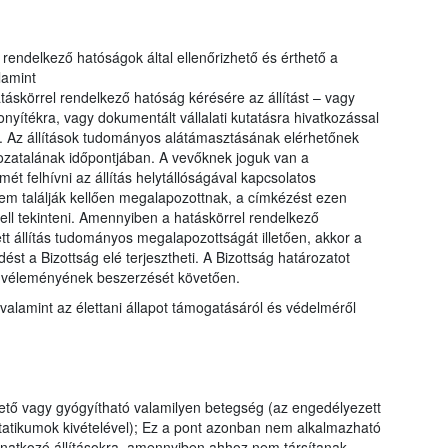
el rendelkező hatóságok által ellenőrizhető és érthető a
lamint
táskörrel rendelkező hatóság kérésére az állítást – vagy
yítékra, vagy dokumentált vállalati kutatásra hivatkozással
. Az állítások tudományos alátámasztásának elérhetőnek
ozatalának időpontjában. A vevőknek joguk van a
ét felhívni az állítás helytállóságával kapcsolatos
nem találják kellően megalapozottnak, a címkézést ezen
ell tekinteni. Amennyiben a hatáskörrel rendelkező
tt állítás tudományos megalapozottságát illetően, akkor a
st a Bizottság elé terjesztheti. A Bizottság határozatot
g véleményének beszerzését követően.
valamint az élettani állapot támogatásáról és védelméről
tő vagy gyógyítható valamilyen betegség (az engedélyezett
tatikumok kivételével); Ez a pont azonban nem alkalmazható
vonatkozó állításokra, amennyiben ahhoz nem társítanak