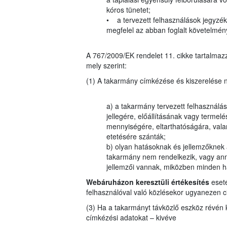
kóros tünetet;
• a tervezett felhasználások jegyzékéb
megfelel az abban foglalt követelmé
A 767/2009/EK rendelet 11. cikke tartalmazz
mely szerint:
(1) A takarmány címkézése és kiszerelése n
a) a takarmány tervezett felhasználásá
jellegére, előállításának vagy termel
mennyiségére, eltarthatóságára, valam
etetésére szánták;
b) olyan hatásoknak és jellemzőknek 
takarmány nem rendelkezik, vagy ann
jellemzői vannak, miközben minden ha
Webáruházon keresztüli értékesítés
eseté
felhasználóval való közlésekor ugyanezen ci
(3) Ha a takarmányt távközlő eszköz révén kín
címkézési adatokat – kivéve