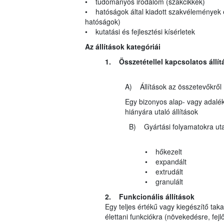
• tudományos irodalom (szakcikkek)
• hatóságok által kiadott szakvélemények 
hatóságok)
• kutatási és fejlesztési kísérletek
Az állítások kategóriái
1. Összetétellel kapcsolatos állít
A) Állítások az összetevőkről
Egy bizonyos alap- vagy adalék
hiányára utaló állítások
B) Gyártási folyamatokra utaló
• hőkezelt
• expandált
• extrudált
• granulált
2. Funkcionális állítások
Egy teljes értékű vagy kiegészítő t
élettani funkciókra (növekedésre, fejlőd