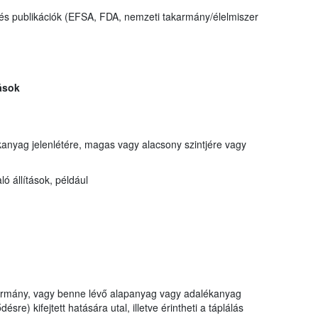
és publikációk (EFSA, FDA, nemzeti takarmány/élelmiszer
ások
anyag jelenlétére, magas vagy alacsony szintjére vagy
 állítások, például
akarmány, vagy benne lévő alapanyag vagy adalékanyag
ésre) kifejtett hatására utal, illetve érintheti a táplálás