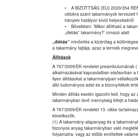
• A BIZOTTSÁG (EU) 2020/354 RENDE
célokra szánt takarmányok tervezett 
irányelv hatályon kívül helyezéséről
• Bővebben: ’Mikor állítható a takarm
„diétás” takarmány?’ címszó alatt
„diétás”
minősítés a kizárólag a különlege
a takarmány fajtája, azaz a termék megnev
Állítások
A 767/2009/EK rendelet preambulumának (16
alkalmazásával kapcsolatban elsősorban a 
ilyen állításokat a takarmányipari vállalkozó
álló tudományos adat és a bizonyítékok ér
Minden állítás esetén igazolni kell, hogy az
takarmányban levő mennyiség kifejti a hatás
A 767/2009/EK rendelet 13. cikke tartalma
következők:
(1) A takarmány-alapanyag és a takarmányke
bizonyos anyag takarmányban való meglétére
folyamatra, vagy az előbb említettek valam