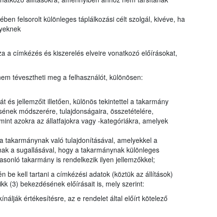
en felsorolt különleges táplálkozási célt szolgál, kivéve, ha
nyeknek
a a címkézés és kiszerelés elveire vonatkozó előírásokat,
em tévesztheti meg a felhasználót, különösen:
t és jellemzőit illetően, különös tekintettel a takarmány
ésének módszerére, tulajdonságaira, összetételére,
int azokra az állatfajokra vagy -kategóriákra, amelyek
a takarmánynak való tulajdonításával, amelyekkel a
ak a sugallásával, hogy a takarmánynak különleges
sonló takarmány is rendelkezik ilyen jellemzőkkel;
n be kell tartani a címkézési adatok (köztük az állítások)
kk (3) bekezdésének előírásait is, mely szerint:
álják értékesítésre, az e rendelet által előírt kötelező