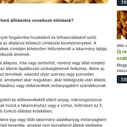
TO
irány
hatál
thető állításokra vonatkozó előírások?
yok forgalomba hozataláról és felhasználásáról szóló
a az általános kötelező címkézési követelményeket. A
2024. 
ek címkéjén kötelezően feltüntetendő a takarmány fajtája,
Új r
tkezők lehetnek:
szab
 állapotú, friss vagy tartósított, növényi vagy állati eredetű
Megje
z állatok táplálkozási szükségleteinek fedezése, illetve az
vissz
azó termékek, valamint olyan szerves vagy szervetlen
keres
l, amelyeket akár magukban, akár feldolgozás után állatok
TO
anyag
lításához vagy előkeverékek vivőanyagaként szándékoznak
megál
goktól és előkeverékektől eltérő anyag, mikroorganizmus
ak hozzá a takarmányhoz vagy a vízhez, különösen az 5.
b funkció ellátása érdekében;
lletve egy vagy több takarmány-adalékanyag vivőanyagként
tett keveréke, amelyet nem közvetlenül állatok etetésére