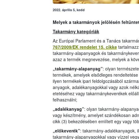
2022. április 5, kedd
Melyek a takarmányok jelölésén feltünte
Takarmány kategóriák
Az Európai Parlament és a Tanács takarmán
767/2009/EK rendelet 15. cikke
tartalmazz
takarmány-alapanyagok és takarmánykeverék
azaz a termék megnevezése, melyek a köve
„takarmány-alapanyag”
: olyan természetes
termékek, amelyek elsődleges rendeltetése a
ilyen termékek ipari feldolgozásából szárm
anyagok, adalékanyagokkal vagy azok nélkü
etetéséhez vagy takarmánykeverékek előál
felhasználni;
„adalékanyag”
: olyan takarmány-alapanya
vagy készítmény, amelyet szándékosan adn
cikk (3) bekezdésében említett egy vagy töb
„előkeverék”
: takarmány-adalékanyagok, i
takarmány-alapanyagokkal vagy vízzel vegyí