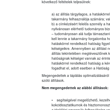
következő feltételek teljesülnek:
a) az állítás tárgyilagos, a hatáskörr
takarmány felhasználója számára; va
b) a címkézésért felelős személy a ha
nyilvánosan elérhető tudományos bizon
– tudományosan alá tudja támasztani
kell lennie a takarmány forgalomba h
hatáskörrel rendelkező hatóság figyelm
kétségeikre. Amennyiben az állítást 
állítás tekintetében megtévesztőnek k
hatóságnak kétségei vannak az érinte
hatáskörrel rendelkező hatóság a kérdé
fogadhat el, adott esetben a Hatósá
Megengedettek a táplálás optimalizálásáról 
szóló állítások.
Nem megengedettek az alábbi állítások:
• segítségével megelőzhető, kezelhe
kokcidiosztatikumok és hisztomonosz
a táplálási egyensúly felborulására 