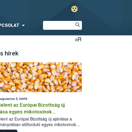
PCSOLAT
s hírek
augusztus 3, hétfő
elent az Európai Bizottság új
lása egyes mikotoxinok
rmányokban való jelenlétéről
lent az Európai Bizottság új ajánlása a
mányokban előforduló egyes mikotoxinokkal
olatban. A dokumentum 2027-től új