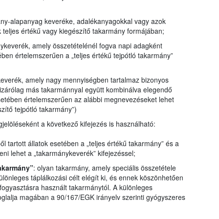
mány-alapanyag keveréke, adalékanyagokkal vagy azok
k teljes értékű vagy kiegészítő takarmány formájában;
nykeverék, amely összetételénél fogva napi adagként
ében értelemszerűen a „teljes értékű tejpótló takarmány”
keverék, amely nagy mennyiségben tartalmaz bizonyos
kizárólag más takarmánnyal együtt kombinálva elegendő
esetében értelemszerűen az alábbi megnevezéseket lehet
zítő tejpótló takarmány”)
gjelöléseként a következő kifejezés is használható:
ől tartott állatok esetében a „teljes értékű takarmány” és a
teni lehet a „takarmánykeverék” kifejezéssel;
takarmány”
: olyan takarmány, amely speciális összetétele
különleges táplálkozási célt elégít ki, és ennek köszönhetően
fogyasztásra használt takarmánytól. A különleges
oglalja magában a 90/167/EGK irányelv szerinti gyógyszeres