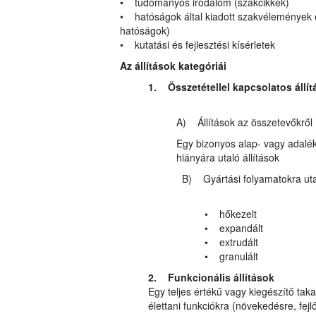
• tudományos irodalom (szakcikkek)
• hatóságok által kiadott szakvélemények 
hatóságok)
• kutatási és fejlesztési kísérletek
Az állítások kategóriái
1. Összetétellel kapcsolatos állít
A) Állítások az összetevőkről
Egy bizonyos alap- vagy adalék
hiányára utaló állítások
B) Gyártási folyamatokra utaló
• hőkezelt
• expandált
• extrudált
• granulált
2. Funkcionális állítások
Egy teljes értékű vagy kiegészítő t
élettani funkciókra (növekedésre, fejlőd