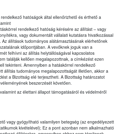
el rendelkező hatóságok által ellenőrizhető és érthető a
lamint
táskörrel rendelkező hatóság kérésére az állítást – vagy
yítékra, vagy dokumentált vállalati kutatásra hivatkozással
. Az állítások tudományos alátámasztásának elérhetőnek
ozatalának időpontjában. A vevőknek joguk van a
ét felhívni az állítás helytállóságával kapcsolatos
nem találják kellően megalapozottnak, a címkézést ezen
ell tekinteni. Amennyiben a hatáskörrel rendelkező
tt állítás tudományos megalapozottságát illetően, akkor a
st a Bizottság elé terjesztheti. A Bizottság határozatot
g véleményének beszerzését követően.
valamint az élettani állapot támogatásáról és védelméről
tő vagy gyógyítható valamilyen betegség (az engedélyezett
tatikumok kivételével); Ez a pont azonban nem alkalmazható
vonatkozó állításokra, amennyiben ahhoz nem társítanak