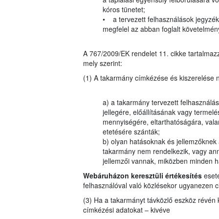
kóros tünetet;
• a tervezett felhasználások jegyzékéb
megfelel az abban foglalt követelmé
A 767/2009/EK rendelet 11. cikke tartalmazz
mely szerint:
(1) A takarmány címkézése és kiszerelése n
a) a takarmány tervezett felhasználásá
jellegére, előállításának vagy termel
mennyiségére, eltarthatóságára, valam
etetésére szánták;
b) olyan hatásoknak és jellemzőknek 
takarmány nem rendelkezik, vagy ann
jellemzői vannak, miközben minden ha
Webáruházon keresztüli értékesítés
eseté
felhasználóval való közlésekor ugyanezen ci
(3) Ha a takarmányt távközlő eszköz révén kín
címkézési adatokat – kivéve