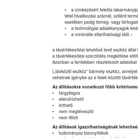
• a címkézésért felelős takarmányipa
tétel hivatkozási számát, szilárd t
esetében pedig tömeg- vagy térfogate
• a technológiai adalékanyagok kivét
• a minimális eltarthatósági időt –
a távértékesítést lehetővé tevő eszköz által
a távértékesítési szerződés megkötése előt
Azonban a fentiekben részletezett adatokat 
(„távközlő eszköz” bármely eszköz, amelyet a 
vehetnek igénybe az e felek közötti távérté
Az állításokra vonatkozó főbb kritériumo
• tárgyilagos
• ellenőrizhető
• érthető
• nem megtévesztő
• nem tiltott
Az állítások igazolhatóságának lehetősé
• tudományos bizonyítékok