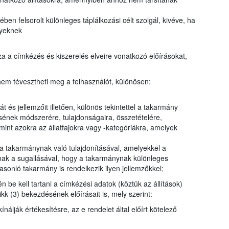
en felsorolt különleges táplálkozási célt szolgál, kivéve, ha
nyeknek
a a címkézés és kiszerelés elveire vonatkozó előírásokat,
em tévesztheti meg a felhasználót, különösen:
t és jellemzőit illetően, különös tekintettel a takarmány
ésének módszerére, tulajdonságaira, összetételére,
int azokra az állatfajokra vagy -kategóriákra, amelyek
a takarmánynak való tulajdonításával, amelyekkel a
ak a sugallásával, hogy a takarmánynak különleges
sonló takarmány is rendelkezik ilyen jellemzőkkel;
n be kell tartani a címkézési adatok (köztük az állítások)
kk (3) bekezdésének előírásait is, mely szerint:
álják értékesítésre, az e rendelet által előírt kötelező