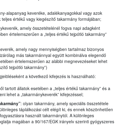
mány-alapanyag keveréke, adalékanyagokkal vagy azok
k teljes értékű vagy kiegészítő takarmány formájában;
nykeverék, amely összetételénél fogva napi adagként
ében értelemszerűen a „teljes értékű tejpótló takarmány”
keverék, amely nagy mennyiségben tartalmaz bizonyos
kizárólag más takarmánnyal együtt kombinálva elegendő
esetében értelemszerűen az alábbi megnevezéseket lehet
zítő tejpótló takarmány”)
gjelöléseként a következő kifejezés is használható:
ől tartott állatok esetében a „teljes értékű takarmány” és a
teni lehet a „takarmánykeverék” kifejezéssel;
takarmány”
: olyan takarmány, amely speciális összetétele
különleges táplálkozási célt elégít ki, és ennek köszönhetően
fogyasztásra használt takarmánytól. A különleges
oglalja magában a 90/167/EGK irányelv szerinti gyógyszeres