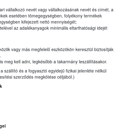
ri vállalkozó nevét vagy vállalkozásának nevét és címét, a
ermékek esetében tömegegységben, folyékony termékek
gységben kifejezett nettó mennyiségét;
elével az adalékanyagok minimális eltarthatósági idejét
 közlik vagy más megfelelő eszközökön keresztül biztosítják
t.
is meg kell adni, legkésőbb a takarmány leszállításakor.
szállító és a fogyasztó egyidejű fizikai jelenléte nélkül
kesítési szerződés megkötése céljából.)
k
gei