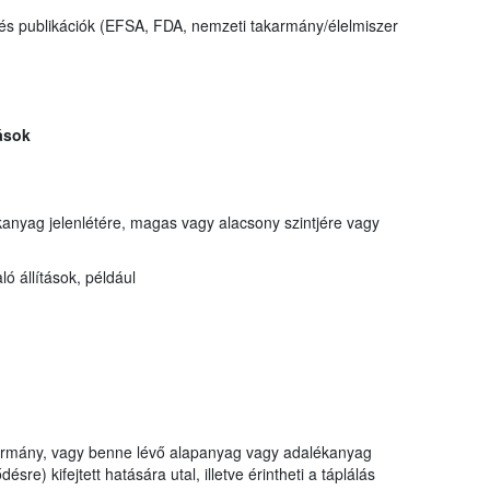
és publikációk (EFSA, FDA, nemzeti takarmány/élelmiszer
ások
anyag jelenlétére, magas vagy alacsony szintjére vagy
 állítások, például
akarmány, vagy benne lévő alapanyag vagy adalékanyag
ésre) kifejtett hatására utal, illetve érintheti a táplálás