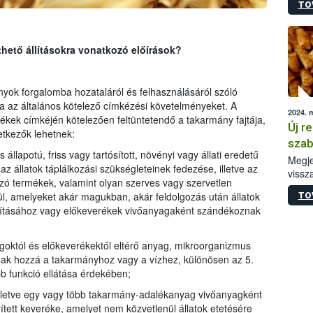
TO
irány
hatál
thető állításokra vonatkozó előírások?
yok forgalomba hozataláról és felhasználásáról szóló
a az általános kötelező címkézési követelményeket. A
2024. 
ek címkéjén kötelezően feltüntetendő a takarmány fajtája,
Új r
tkezők lehetnek:
szab
 állapotú, friss vagy tartósított, növényi vagy állati eredetű
Megje
z állatok táplálkozási szükségleteinek fedezése, illetve az
vissz
azó termékek, valamint olyan szerves vagy szervetlen
keres
l, amelyeket akár magukban, akár feldolgozás után állatok
TO
anyag
lításához vagy előkeverékek vivőanyagaként szándékoznak
megál
goktól és előkeverékektől eltérő anyag, mikroorganizmus
ak hozzá a takarmányhoz vagy a vízhez, különösen az 5.
b funkció ellátása érdekében;
lletve egy vagy több takarmány-adalékanyag vivőanyagként
tett keveréke, amelyet nem közvetlenül állatok etetésére