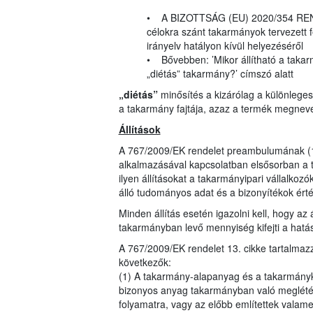
• A BIZOTTSÁG (EU) 2020/354 RENDE
célokra szánt takarmányok tervezett 
irányelv hatályon kívül helyezéséről
• Bővebben: ’Mikor állítható a takarm
„diétás” takarmány?’ címszó alatt
„diétás”
minősítés a kizárólag a különlege
a takarmány fajtája, azaz a termék megnev
Állítások
A 767/2009/EK rendelet preambulumának (16
alkalmazásával kapcsolatban elsősorban a 
ilyen állításokat a takarmányipari vállalkozó
álló tudományos adat és a bizonyítékok ér
Minden állítás esetén igazolni kell, hogy az
takarmányban levő mennyiség kifejti a hatás
A 767/2009/EK rendelet 13. cikke tartalma
következők:
(1) A takarmány-alapanyag és a takarmányke
bizonyos anyag takarmányban való meglétére
folyamatra, vagy az előbb említettek valam