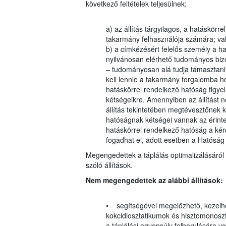
következő feltételek teljesülnek:
a) az állítás tárgyilagos, a hatáskörr
takarmány felhasználója számára; va
b) a címkézésért felelős személy a ha
nyilvánosan elérhető tudományos bizon
– tudományosan alá tudja támasztani
kell lennie a takarmány forgalomba h
hatáskörrel rendelkező hatóság figyelm
kétségeikre. Amennyiben az állítást 
állítás tekintetében megtévesztőnek k
hatóságnak kétségei vannak az érinte
hatáskörrel rendelkező hatóság a kérdé
fogadhat el, adott esetben a Hatósá
Megengedettek a táplálás optimalizálásáról 
szóló állítások.
Nem megengedettek az alábbi állítások:
• segítségével megelőzhető, kezelhe
kokcidiosztatikumok és hisztomonosz
a táplálási egyensúly felborulására 