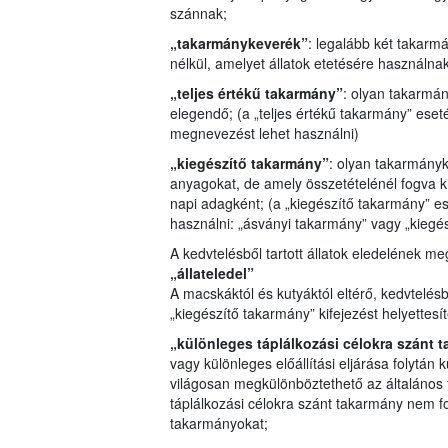
szánnak;
„takarmánykeverék”
: legalább két takar
nélkül, amelyet állatok etetésére használna
„teljes értékű takarmány”
: olyan takarmá
elegendő; (a „teljes értékű takarmány” eset
megnevezést lehet használni)
„kiegészítő takarmány”
: olyan takarmány
anyagokat, de amely összetételénél fogva 
napi adagként; (a „kiegészítő takarmány” 
használni: „ásványi takarmány” vagy „kiegés
A kedvtelésből tartott állatok eledelének me
„állateledel”
A macskáktól és kutyáktól eltérő, kedvtelésb
„kiegészítő takarmány” kifejezést helyettesí
„különleges táplálkozási célokra szánt 
vagy különleges előállítási eljárása folytán 
világosan megkülönböztethető az általános 
táplálkozási célokra szánt takarmány nem f
takarmányokat;