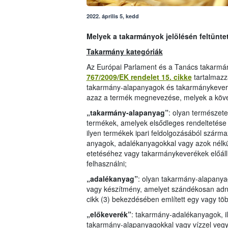
2022. április 5, kedd
Melyek a takarmányok jelölésén feltünte
Takarmány kategóriák
Az Európai Parlament és a Tanács takarmán
767/2009/EK rendelet 15. cikke
tartalmazz
takarmány-alapanyagok és takarmánykeverék
azaz a termék megnevezése, melyek a köve
„takarmány-alapanyag”
: olyan természetes
termékek, amelyek elsődleges rendeltetése a
ilyen termékek ipari feldolgozásából szárm
anyagok, adalékanyagokkal vagy azok nélkü
etetéséhez vagy takarmánykeverékek előál
felhasználni;
„adalékanyag”
: olyan takarmány-alapanya
vagy készítmény, amelyet szándékosan adn
cikk (3) bekezdésében említett egy vagy töb
„előkeverék”
: takarmány-adalékanyagok, i
takarmány-alapanyagokkal vagy vízzel vegyí