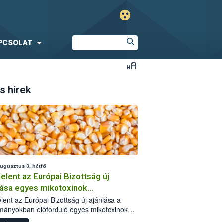
PCSOLAT
s hírek
augusztus 3, hétfő
elent az Európai Bizottság új
lása egyes mikotoxinok
rmányokban való jelenlétéről
lent az Európai Bizottság új ajánlása a
mányokban előforduló egyes mikotoxinokkal
olatban. A dokumentum 2027-től új