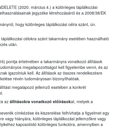
LETE (2020. március 4.) a különleges táplálkozási
felhasználásainak jegyzéke létrehozásáról és a 2008/38/EK
ányról, hogy különleges táplálkozási célra szánt, ún.
s táplálkozási célokra szánt takarmány esetében használható
ezés után.
) pontja értelmében a takarmányra vonatkozó állítások
tudományos megalapozottságot kell figyelembe venni, és az
knak igazolniuk kell. Az állítások az összes rendelkezésre
tékelése révén tudományosan bizonyíthatóak.
 állítást megalapozó jellemző esetében a konkrét
t.
zza az
állításokra vonatkozó előírások
at, melyek a
verék címkézése és kiszerelése felhívhatja a figyelmet egy
 vagy hiányára, különleges táplálkozási jellemzőkre vagy
elyikéhez kapcsolódó különleges funkcióra, amennyiben a