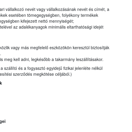
ri vállalkozó nevét vagy vállalkozásának nevét és címét, a
ermékek esetében tömegegységben, folyékony termékek
gységben kifejezett nettó mennyiségét;
elével az adalékanyagok minimális eltarthatósági idejét
 közlik vagy más megfelelő eszközökön keresztül biztosítják
t.
is meg kell adni, legkésőbb a takarmány leszállításakor.
szállító és a fogyasztó egyidejű fizikai jelenléte nélkül
kesítési szerződés megkötése céljából.)
k
gei