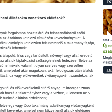
TO
irány
hatál
thető állításokra vonatkozó előírások?
yok forgalomba hozataláról és felhasználásáról szóló
a az általános kötelező címkézési követelményeket. A
2024. 
ek címkéjén kötelezően feltüntetendő a takarmány fajtája,
Új r
tkezők lehetnek:
szab
 állapotú, friss vagy tartósított, növényi vagy állati eredetű
Megje
z állatok táplálkozási szükségleteinek fedezése, illetve az
vissz
azó termékek, valamint olyan szerves vagy szervetlen
keres
l, amelyeket akár magukban, akár feldolgozás után állatok
TO
anyag
lításához vagy előkeverékek vivőanyagaként szándékoznak
megál
goktól és előkeverékektől eltérő anyag, mikroorganizmus
ak hozzá a takarmányhoz vagy a vízhez, különösen az 5.
b funkció ellátása érdekében;
lletve egy vagy több takarmány-adalékanyag vivőanyagként
tett keveréke, amelyet nem közvetlenül állatok etetésére