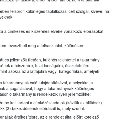
en felsorolt különleges táplálkozási célt szolgál, kivéve, ha
nyeknek
a a címkézés és kiszerelés elveire vonatkozó előírásokat,
em tévesztheti meg a felhasználót, különösen:
t és jellemzőit illetően, különös tekintettel a takarmány
ésének módszerére, tulajdonságaira, összetételére,
int azokra az állatfajokra vagy -kategóriákra, amelyek
a takarmánynak való tulajdonításával, amelyekkel a
ak a sugallásával, hogy a takarmánynak különleges
sonló takarmány is rendelkezik ilyen jellemzőkkel;
n be kell tartani a címkézési adatok (köztük az állítások)
kk (3) bekezdésének előírásait is, mely szerint:
álják értékesítésre, az e rendelet által előírt kötelező