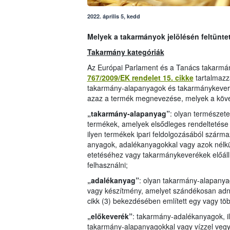
2022. április 5, kedd
Melyek a takarmányok jelölésén feltünte
Takarmány kategóriák
Az Európai Parlament és a Tanács takarmán
767/2009/EK rendelet 15. cikke
tartalmazz
takarmány-alapanyagok és takarmánykeverék
azaz a termék megnevezése, melyek a köve
„takarmány-alapanyag”
: olyan természetes
termékek, amelyek elsődleges rendeltetése a
ilyen termékek ipari feldolgozásából szárm
anyagok, adalékanyagokkal vagy azok nélkü
etetéséhez vagy takarmánykeverékek előál
felhasználni;
„adalékanyag”
: olyan takarmány-alapanya
vagy készítmény, amelyet szándékosan adn
cikk (3) bekezdésében említett egy vagy töb
„előkeverék”
: takarmány-adalékanyagok, i
takarmány-alapanyagokkal vagy vízzel vegyí