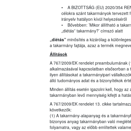
• A BIZOTTSÁG (EU) 2020/354 RENDE
célokra szánt takarmányok tervezett 
irányelv hatályon kívül helyezéséről
• Bővebben: ’Mikor állítható a takarm
„diétás” takarmány?’ címszó alatt
„diétás”
minősítés a kizárólag a különlege
a takarmány fajtája, azaz a termék megnev
Állítások
A 767/2009/EK rendelet preambulumának (16
alkalmazásával kapcsolatban elsősorban a 
ilyen állításokat a takarmányipari vállalkozó
álló tudományos adat és a bizonyítékok ér
Minden állítás esetén igazolni kell, hogy az
takarmányban levő mennyiség kifejti a hatás
A 767/2009/EK rendelet 13. cikke tartalma
következők:
(1) A takarmány-alapanyag és a takarmányke
bizonyos anyag takarmányban való meglétére
folyamatra, vagy az előbb említettek valam