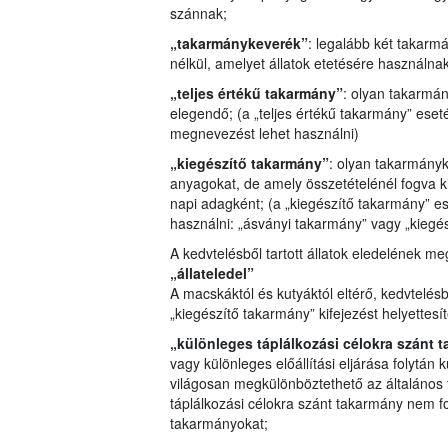
szánnak;
„takarmánykeverék”
: legalább két takar
nélkül, amelyet állatok etetésére használna
„teljes értékű takarmány”
: olyan takarmá
elegendő; (a „teljes értékű takarmány” eset
megnevezést lehet használni)
„kiegészítő takarmány”
: olyan takarmány
anyagokat, de amely összetételénél fogva 
napi adagként; (a „kiegészítő takarmány” 
használni: „ásványi takarmány” vagy „kiegés
A kedvtelésből tartott állatok eledelének me
„állateledel”
A macskáktól és kutyáktól eltérő, kedvtelésb
„kiegészítő takarmány” kifejezést helyettesí
„különleges táplálkozási célokra szánt 
vagy különleges előállítási eljárása folytán 
világosan megkülönböztethető az általános 
táplálkozási célokra szánt takarmány nem f
takarmányokat;