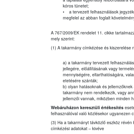
kóros tünetet;
• a tervezett felhasználások jegyzékéb
megfelel az abban foglalt követelmé
A 767/2009/EK rendelet 11. cikke tartalmazz
mely szerint:
(1) A takarmány címkézése és kiszerelése n
a) a takarmány tervezett felhasználásá
jellegére, előállításának vagy termel
mennyiségére, eltarthatóságára, valam
etetésére szánták;
b) olyan hatásoknak és jellemzőknek 
takarmány nem rendelkezik, vagy ann
jellemzői vannak, miközben minden ha
Webáruházon keresztüli értékesítés
eseté
felhasználóval való közlésekor ugyanezen ci
(3) Ha a takarmányt távközlő eszköz révén kín
címkézési adatokat – kivéve