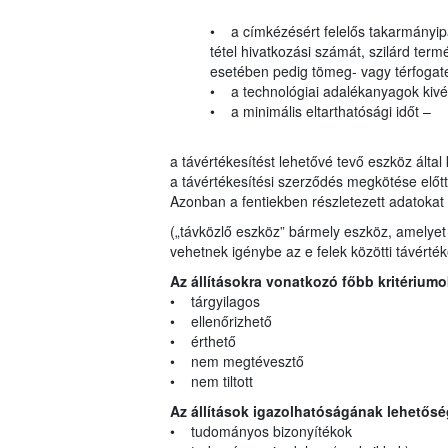
• a címkézésért felelős takarmányipa
tétel hivatkozási számát, szilárd t
esetében pedig tömeg- vagy térfogate
• a technológiai adalékanyagok kivét
• a minimális eltarthatósági időt –
a távértékesítést lehetővé tevő eszköz által
a távértékesítési szerződés megkötése előt
Azonban a fentiekben részletezett adatokat 
(„távközlő eszköz” bármely eszköz, amelyet a 
vehetnek igénybe az e felek közötti távérté
Az állításokra vonatkozó főbb kritériumo
• tárgyilagos
• ellenőrizhető
• érthető
• nem megtévesztő
• nem tiltott
Az állítások igazolhatóságának lehetősé
• tudományos bizonyítékok