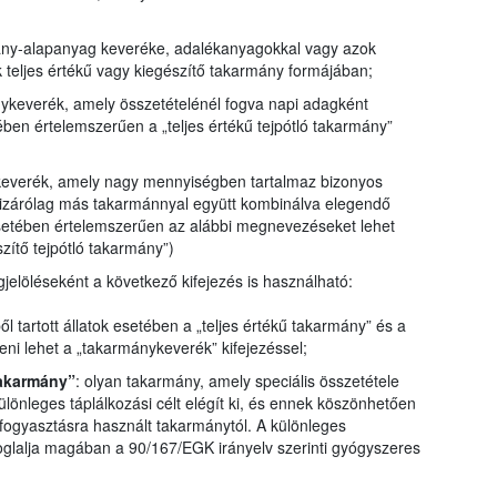
mány-alapanyag keveréke, adalékanyagokkal vagy azok
k teljes értékű vagy kiegészítő takarmány formájában;
nykeverék, amely összetételénél fogva napi adagként
ében értelemszerűen a „teljes értékű tejpótló takarmány”
keverék, amely nagy mennyiségben tartalmaz bizonyos
kizárólag más takarmánnyal együtt kombinálva elegendő
esetében értelemszerűen az alábbi megnevezéseket lehet
zítő tejpótló takarmány”)
gjelöléseként a következő kifejezés is használható:
ől tartott állatok esetében a „teljes értékű takarmány” és a
teni lehet a „takarmánykeverék” kifejezéssel;
takarmány”
: olyan takarmány, amely speciális összetétele
különleges táplálkozási célt elégít ki, és ennek köszönhetően
fogyasztásra használt takarmánytól. A különleges
oglalja magában a 90/167/EGK irányelv szerinti gyógyszeres