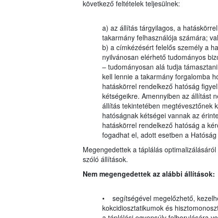
következő feltételek teljesülnek:
a) az állítás tárgyilagos, a hatáskörr
takarmány felhasználója számára; va
b) a címkézésért felelős személy a ha
nyilvánosan elérhető tudományos bizon
– tudományosan alá tudja támasztani
kell lennie a takarmány forgalomba h
hatáskörrel rendelkező hatóság figyelm
kétségeikre. Amennyiben az állítást 
állítás tekintetében megtévesztőnek k
hatóságnak kétségei vannak az érinte
hatáskörrel rendelkező hatóság a kérdé
fogadhat el, adott esetben a Hatósá
Megengedettek a táplálás optimalizálásáról 
szóló állítások.
Nem megengedettek az alábbi állítások:
• segítségével megelőzhető, kezelhe
kokcidiosztatikumok és hisztomonosz
a táplálási egyensúly felborulására 