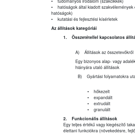
• tudományos irodalom (szakcikkek)
• hatóságok által kiadott szakvélemények 
hatóságok)
• kutatási és fejlesztési kísérletek
Az állítások kategóriái
1. Összetétellel kapcsolatos állít
A) Állítások az összetevőkről
Egy bizonyos alap- vagy adalék
hiányára utaló állítások
B) Gyártási folyamatokra utaló
• hőkezelt
• expandált
• extrudált
• granulált
2. Funkcionális állítások
Egy teljes értékű vagy kiegészítő t
élettani funkciókra (növekedésre, fejlőd