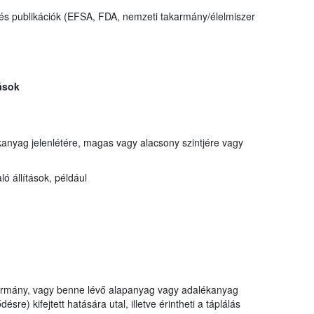
és publikációk (EFSA, FDA, nemzeti takarmány/élelmiszer
ások
anyag jelenlétére, magas vagy alacsony szintjére vagy
 állítások, például
akarmány, vagy benne lévő alapanyag vagy adalékanyag
ésre) kifejtett hatására utal, illetve érintheti a táplálás