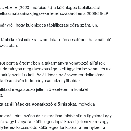
LETE (2020. március 4.) a különleges táplálkozási
felhasználásainak jegyzéke létrehozásáról és a 2008/38/EK
ányról, hogy különleges táplálkozási célra szánt, ún.
s táplálkozási célokra szánt takarmány esetében használható
ezés után.
) pontja értelmében a takarmányra vonatkozó állítások
tudományos megalapozottságot kell figyelembe venni, és az
knak igazolniuk kell. Az állítások az összes rendelkezésre
tékelése révén tudományosan bizonyíthatóak.
 állítást megalapozó jellemző esetében a konkrét
t.
zza az
állításokra vonatkozó előírások
at, melyek a
verék címkézése és kiszerelése felhívhatja a figyelmet egy
 vagy hiányára, különleges táplálkozási jellemzőkre vagy
elyikéhez kapcsolódó különleges funkcióra, amennyiben a