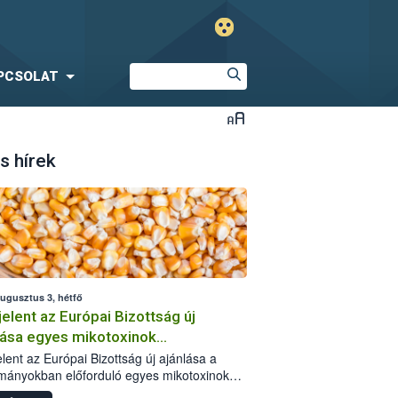
PCSOLAT
s hírek
augusztus 3, hétfő
elent az Európai Bizottság új
lása egyes mikotoxinok
rmányokban való jelenlétéről
lent az Európai Bizottság új ajánlása a
mányokban előforduló egyes mikotoxinokkal
olatban. A dokumentum 2027-től új