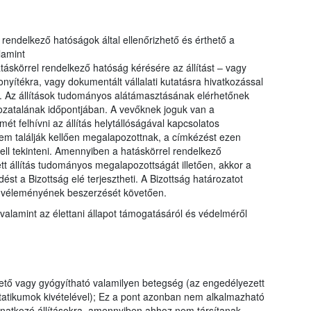
el rendelkező hatóságok által ellenőrizhető és érthető a
lamint
táskörrel rendelkező hatóság kérésére az állítást – vagy
yítékra, vagy dokumentált vállalati kutatásra hivatkozással
. Az állítások tudományos alátámasztásának elérhetőnek
ozatalának időpontjában. A vevőknek joguk van a
ét felhívni az állítás helytállóságával kapcsolatos
nem találják kellően megalapozottnak, a címkézést ezen
ell tekinteni. Amennyiben a hatáskörrel rendelkező
tt állítás tudományos megalapozottságát illetően, akkor a
st a Bizottság elé terjesztheti. A Bizottság határozatot
g véleményének beszerzését követően.
valamint az élettani állapot támogatásáról és védelméről
tő vagy gyógyítható valamilyen betegség (az engedélyezett
tatikumok kivételével); Ez a pont azonban nem alkalmazható
vonatkozó állításokra, amennyiben ahhoz nem társítanak