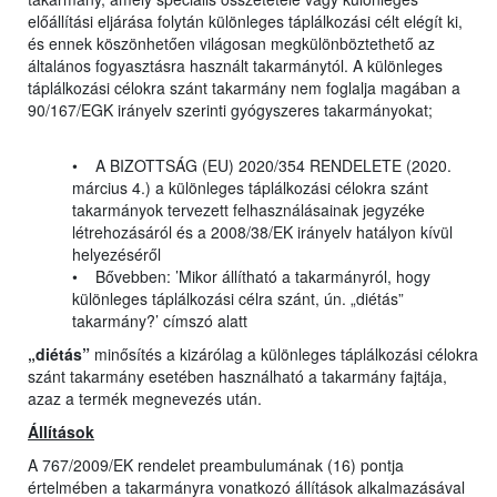
előállítási eljárása folytán különleges táplálkozási célt elégít ki,
és ennek köszönhetően világosan megkülönböztethető az
általános fogyasztásra használt takarmánytól. A különleges
táplálkozási célokra szánt takarmány nem foglalja magában a
90/167/EGK irányelv szerinti gyógyszeres takarmányokat;
• A BIZOTTSÁG (EU) 2020/354 RENDELETE (2020.
március 4.) a különleges táplálkozási célokra szánt
takarmányok tervezett felhasználásainak jegyzéke
létrehozásáról és a 2008/38/EK irányelv hatályon kívül
helyezéséről
• Bővebben: ’Mikor állítható a takarmányról, hogy
különleges táplálkozási célra szánt, ún. „diétás”
takarmány?’ címszó alatt
„diétás”
minősítés a kizárólag a különleges táplálkozási célokra
szánt takarmány esetében használható a takarmány fajtája,
azaz a termék megnevezés után.
Állítások
A 767/2009/EK rendelet preambulumának (16) pontja
értelmében a takarmányra vonatkozó állítások alkalmazásával