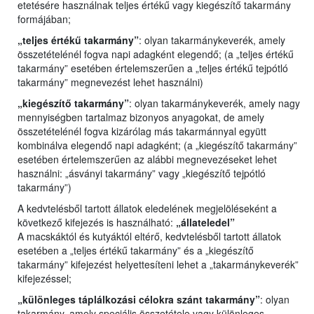
etetésére használnak teljes értékű vagy kiegészítő takarmány
formájában;
„teljes értékű takarmány”
: olyan takarmánykeverék, amely
összetételénél fogva napi adagként elegendő; (a „teljes értékű
takarmány” esetében értelemszerűen a „teljes értékű tejpótló
takarmány” megnevezést lehet használni)
„kiegészítő takarmány”
: olyan takarmánykeverék, amely nagy
mennyiségben tartalmaz bizonyos anyagokat, de amely
összetételénél fogva kizárólag más takarmánnyal együtt
kombinálva elegendő napi adagként; (a „kiegészítő takarmány”
esetében értelemszerűen az alábbi megnevezéseket lehet
használni: „ásványi takarmány” vagy „kiegészítő tejpótló
takarmány”)
A kedvtelésből tartott állatok eledelének megjelöléseként a
következő kifejezés is használható:
„állateledel”
A macskáktól és kutyáktól eltérő, kedvtelésből tartott állatok
esetében a „teljes értékű takarmány” és a „kiegészítő
takarmány” kifejezést helyettesíteni lehet a „takarmánykeverék”
kifejezéssel;
„különleges táplálkozási célokra szánt takarmány”
: olyan
takarmány, amely speciális összetétele vagy különleges