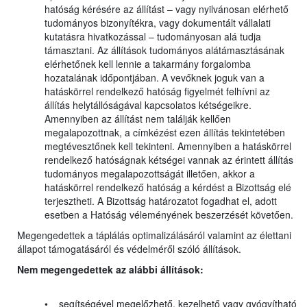
hatóság kérésére az állítást – vagy nyilvánosan elérhető
tudományos bizonyítékra, vagy dokumentált vállalati
kutatásra hivatkozással – tudományosan alá tudja
támasztani. Az állítások tudományos alátámasztásának
elérhetőnek kell lennie a takarmány forgalomba
hozatalának időpontjában. A vevőknek joguk van a
hatáskörrel rendelkező hatóság figyelmét felhívni az
állítás helytállóságával kapcsolatos kétségeikre.
Amennyiben az állítást nem találják kellően
megalapozottnak, a címkézést ezen állítás tekintetében
megtévesztőnek kell tekinteni. Amennyiben a hatáskörrel
rendelkező hatóságnak kétségei vannak az érintett állítás
tudományos megalapozottságát illetően, akkor a
hatáskörrel rendelkező hatóság a kérdést a Bizottság elé
terjesztheti. A Bizottság határozatot fogadhat el, adott
esetben a Hatóság véleményének beszerzését követően.
Megengedettek a táplálás optimalizálásáról valamint az élettani
állapot támogatásáról és védelméről szóló állítások.
Nem megengedettek az alábbi állítások:
• segítségével megelőzhető, kezelhető vagy gyógyítható