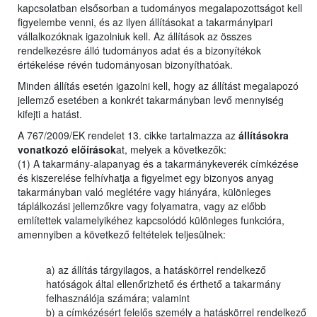
kapcsolatban elsősorban a tudományos megalapozottságot kell
figyelembe venni, és az ilyen állításokat a takarmányipari
vállalkozóknak igazolniuk kell. Az állítások az összes
rendelkezésre álló tudományos adat és a bizonyítékok
értékelése révén tudományosan bizonyíthatóak.
Minden állítás esetén igazolni kell, hogy az állítást megalapozó
jellemző esetében a konkrét takarmányban levő mennyiség
kifejti a hatást.
A 767/2009/EK rendelet 13. cikke tartalmazza az
állításokra
vonatkozó előírások
at, melyek a következők:
(1) A takarmány-alapanyag és a takarmánykeverék címkézése
és kiszerelése felhívhatja a figyelmet egy bizonyos anyag
takarmányban való meglétére vagy hiányára, különleges
táplálkozási jellemzőkre vagy folyamatra, vagy az előbb
említettek valamelyikéhez kapcsolódó különleges funkcióra,
amennyiben a következő feltételek teljesülnek:
a) az állítás tárgyilagos, a hatáskörrel rendelkező
hatóságok által ellenőrizhető és érthető a takarmány
felhasználója számára; valamint
b) a címkézésért felelős személy a hatáskörrel rendelkező