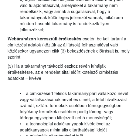
való tulajdonításával, amelyekkel a takarmány nem
rendelkezik, vagy annak a sugallásával, hogy a
takarmánynak különleges jellemzői vannak, miközben
minden hasonló takarmány is rendelkezik ilyen
jellemzőkkel;
Webáruházon keresztüli értékesítés
esetén be kell tartani a
címkézési adatok (köztük az állítások) felhasználóval való
közlésekor ugyanezen cikk (3) bekezdésének előírásait is, mely
szerint:
(3) Ha a takarmányt távközlő eszköz révén kínálják
értékesítésre, az e rendelet által előírt kötelező címkézési
adatokat – kivéve
• a címkézésért felelős takarmányipari vállalkozó nevét
vagy vállalkozásának nevét és címét, a tétel hivatkozási
számát, szilárd termékek esetében tömegegységben,
folyékony termékek esetében pedig tömeg- vagy
térfogategységben kifejezett nettó mennyiségét;
• a technológiai adalékanyagok kivételével az
adalékanyagok minimális eltarthatósági idejét
• a minimális eltarthatósági időt –