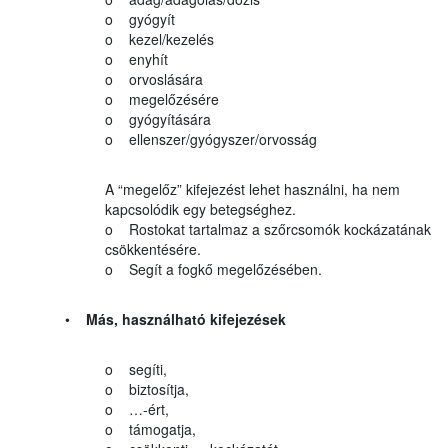
o gyógyít
o kezel/kezelés
o enyhít
o orvoslására
o megelőzésére
o gyógyítására
o ellenszer/gyógyszer/orvosság
A “megelőz” kifejezést lehet használni, ha nem
kapcsolódik egy betegséghez.
o Rostokat tartalmaz a szőrcsomók kockázatának
csökkentésére.
o Segít a fogkő megelőzésében.
•
Más, használható kifejezések
o segíti,
o biztosítja,
o …-ért,
o támogatja,