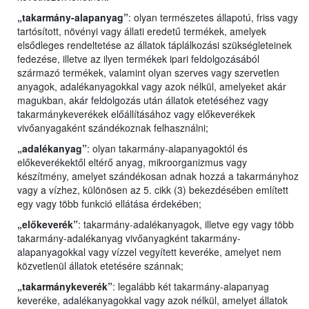
„takarmány-alapanyag”
: olyan természetes állapotú, friss vagy
tartósított, növényi vagy állati eredetű termékek, amelyek
elsődleges rendeltetése az állatok táplálkozási szükségleteinek
fedezése, illetve az ilyen termékek ipari feldolgozásából
származó termékek, valamint olyan szerves vagy szervetlen
anyagok, adalékanyagokkal vagy azok nélkül, amelyeket akár
magukban, akár feldolgozás után állatok etetéséhez vagy
takarmánykeverékek előállításához vagy előkeverékek
vivőanyagaként szándékoznak felhasználni;
„adalékanyag”
: olyan takarmány-alapanyagoktól és
előkeverékektől eltérő anyag, mikroorganizmus vagy
készítmény, amelyet szándékosan adnak hozzá a takarmányhoz
vagy a vízhez, különösen az 5. cikk (3) bekezdésében említett
egy vagy több funkció ellátása érdekében;
„előkeverék”
: takarmány-adalékanyagok, illetve egy vagy több
takarmány-adalékanyag vivőanyagként takarmány-
alapanyagokkal vagy vízzel vegyített keveréke, amelyet nem
közvetlenül állatok etetésére szánnak;
„takarmánykeverék”
: legalább két takarmány-alapanyag
keveréke, adalékanyagokkal vagy azok nélkül, amelyet állatok