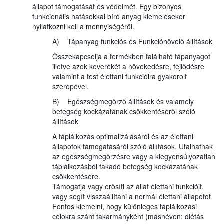
állapot támogatását és védelmét. Egy bizonyos
funkcionális hatásokkal bíró anyag kiemelésekor
nyilatkozni kell a mennyiségéről.
A) Tápanyag funkciós és Funkciónövelő állítások
Összekapcsolja a termékben található tápanyagot
illetve azok keverékét a növekedésre, fejlődésre
valamint a test élettani funkcióira gyakorolt
szerepével.
B) Egészségmegőrző állítások és valamely
betegség kockázatának csökkentéséről szóló
állítások
A táplálkozás optimalizálásáról és az élettani
állapotok támogatásáról szóló állítások. Utalhatnak
az egészségmegőrzésre vagy a kiegyensúlyozatlan
táplálkozásból fakadó betegség kockázatának
csökkentésére.
Támogatja vagy erősíti az állat élettani funkcióit,
vagy segít visszaállítani a normál élettani állapotot
Fontos kiemelni, hogy különleges táplálkozási
célokra szánt takarmányként (másnéven: diétás