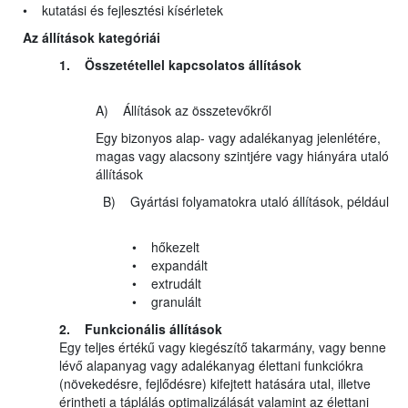
• kutatási és fejlesztési kísérletek
Az állítások kategóriái
1. Összetétellel kapcsolatos állítások
A) Állítások az összetevőkről
Egy bizonyos alap- vagy adalékanyag jelenlétére,
magas vagy alacsony szintjére vagy hiányára utaló
állítások
B) Gyártási folyamatokra utaló állítások, például
• hőkezelt
• expandált
• extrudált
• granulált
2. Funkcionális állítások
Egy teljes értékű vagy kiegészítő takarmány, vagy benne
lévő alapanyag vagy adalékanyag élettani funkciókra
(növekedésre, fejlődésre) kifejtett hatására utal, illetve
érintheti a táplálás optimalizálását valamint az élettani