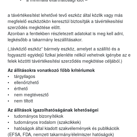
a távértékesítést lehetővé tevő eszköz által közlik vagy más
megfelelő eszközökön keresztül biztosítják a távértékesítési
szerződés megkötése előtt.
Azonban a fentiekben részletezett adatokat is meg kell adni,
legkésőbb a takarmány leszállításakor.
(„távközlő eszköz” bármely eszköz, amelyet a szállító és a
fogyasztó egyidejű fizikai jelenléte nélkül vehetnek igénybe az e
felek közötti távértékesítési szerződés megkötése céljából.)
Az állításokra vonatkozó főbb kritériumok
• tárgyilagos
• ellenőrizhető
• érthető
• nem megtévesztő
• nem tiltott
Az állítások igazolhatóságának lehetőségei
• tudományos bizonyítékok
• tudományos irodalom (szakcikkek)
• hatóságok által kiadott szakvélemények és publikációk
(EFSA, FDA, nemzeti takarmány/élelmiszer hatóságok)