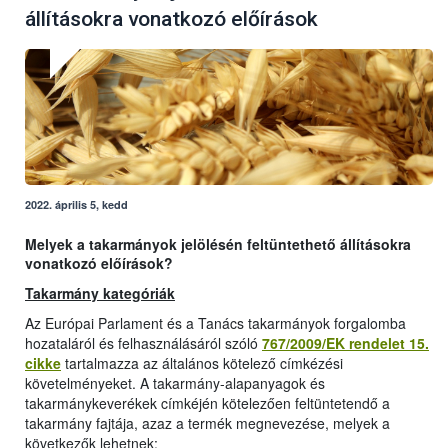
állításokra vonatkozó előírások
2022. április 5, kedd
Melyek a takarmányok jelölésén feltüntethető állításokra
vonatkozó előírások?
Takarmány kategóriák
Az Európai Parlament és a Tanács takarmányok forgalomba
hozataláról és felhasználásáról szóló
767/2009/EK rendelet 15.
cikke
tartalmazza az általános kötelező címkézési
követelményeket. A takarmány-alapanyagok és
takarmánykeverékek címkéjén kötelezően feltüntetendő a
takarmány fajtája, azaz a termék megnevezése, melyek a
következők lehetnek: