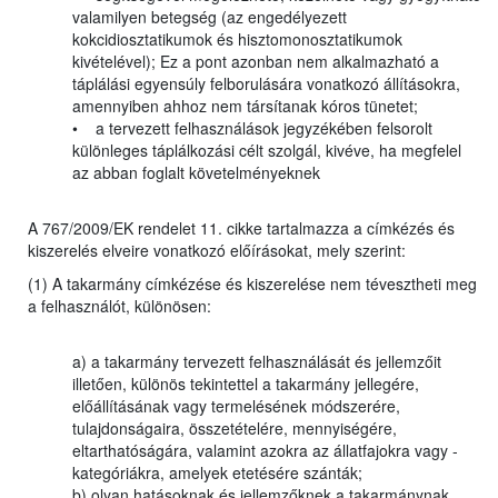
valamilyen betegség (az engedélyezett
kokcidiosztatikumok és hisztomonosztatikumok
kivételével); Ez a pont azonban nem alkalmazható a
táplálási egyensúly felborulására vonatkozó állításokra,
amennyiben ahhoz nem társítanak kóros tünetet;
• a tervezett felhasználások jegyzékében felsorolt
különleges táplálkozási célt szolgál, kivéve, ha megfelel
az abban foglalt követelményeknek
A 767/2009/EK rendelet 11. cikke tartalmazza a címkézés és
kiszerelés elveire vonatkozó előírásokat, mely szerint:
(1) A takarmány címkézése és kiszerelése nem tévesztheti meg
a felhasználót, különösen:
a) a takarmány tervezett felhasználását és jellemzőit
illetően, különös tekintettel a takarmány jellegére,
előállításának vagy termelésének módszerére,
tulajdonságaira, összetételére, mennyiségére,
eltarthatóságára, valamint azokra az állatfajokra vagy -
kategóriákra, amelyek etetésére szánták;
b) olyan hatásoknak és jellemzőknek a takarmánynak