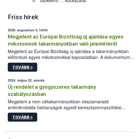
o csökkenti … kockázatát
Friss hírek
2026. augusztus 3, hétfő
Megjelent az Európai Bizottság új ajánlása egyes
mikotoxinok takarmányokban való jelenlétéről
Megjelent az Európai Bizottság új ajánlása a takarmányokban
előforduló egyes mikotoxinokkal kapcsolatban. A dokumentum
2027-től új irányértékek alkalmazását írja elő, és a jelenleg
TOVÁBB >
hatályos uniós ajánlások helyébe lép.
2024. május 22, szerda
Új rendelet a gyógyszeres takarmány
szabályozásban
Megjelent a nem céltakarmányokban visszamaradó
antimikrobiális hatóanyagok egyedi keresztszennyeződési
határértékeinek és ezen anyagokra vonatkozó analitikai
TOVÁBB >
módszerek megállapításáról szóló EU rendelet.