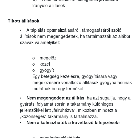
irányuló állítások
Tiltott állítások
• A táplálás optimalizálásáról, támogatásáról szóló
állítások nem megengedettek, ha tartalmazzák az alábbi
szavak valamelyikét:
o megelőz
o kezel
o gyógyít
Egy betegség kezelésre, gyógyítására vagy
megelőzésére vonatkozó állítások gyógyhatásúnak
mutatnak be egy terméket.
•
Nem megengedett az állítás
, ha azt sugallja, hogy a
gyártási folyamat során a takarmány különleges
jellemzőkkel lett „felruházva”, miközben mindezt a
„közönséges” takarmány is tartalmazza.
•
Nem alkalmazhatók a következő kifejezések:
o adag/adagolás/dózis