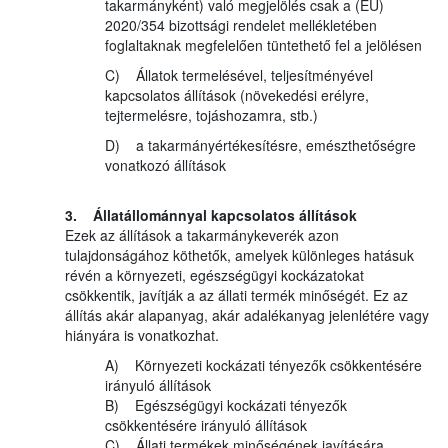
takarmányként) való megjelölés csak a (EU)
2020/354 bizottsági rendelet mellékletében
foglaltaknak megfelelően tüntethető fel a jelölésen
C) Állatok termelésével, teljesítményével
kapcsolatos állítások (növekedési erélyre,
tejtermelésre, tojáshozamra, stb.)
D) a takarmányértékesítésre, emészthetőségre
vonatkozó állítások
3. Állatállománnyal kapcsolatos állítások
Ezek az állítások a takarmánykeverék azon
tulajdonságához köthetők, amelyek különleges hatásuk
révén a környezeti, egészségügyi kockázatokat
csökkentik, javítják a az állati termék minőségét. Ez az
állítás akár alapanyag, akár adalékanyag jelenlétére vagy
hiányára is vonatkozhat.
A) Környezeti kockázati tényezők csökkentésére
irányuló állítások
B) Egészségügyi kockázati tényezők
csökkentésére irányuló állítások
C) Állati termékek minőségének javítására