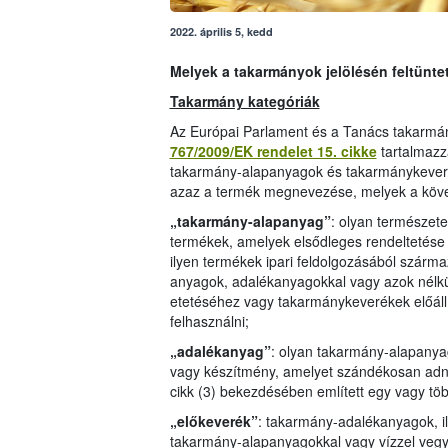
2022. április 5, kedd
Melyek a takarmányok jelölésén feltünte
Takarmány kategóriák
Az Európai Parlament és a Tanács takarmán
767/2009/EK rendelet 15. cikke
tartalmazz
takarmány-alapanyagok és takarmánykeverék
azaz a termék megnevezése, melyek a köve
„takarmány-alapanyag”
: olyan természetes
termékek, amelyek elsődleges rendeltetése a
ilyen termékek ipari feldolgozásából szárm
anyagok, adalékanyagokkal vagy azok nélkü
etetéséhez vagy takarmánykeverékek előál
felhasználni;
„adalékanyag”
: olyan takarmány-alapanya
vagy készítmény, amelyet szándékosan adn
cikk (3) bekezdésében említett egy vagy töb
„előkeverék”
: takarmány-adalékanyagok, i
takarmány-alapanyagokkal vagy vízzel vegyí