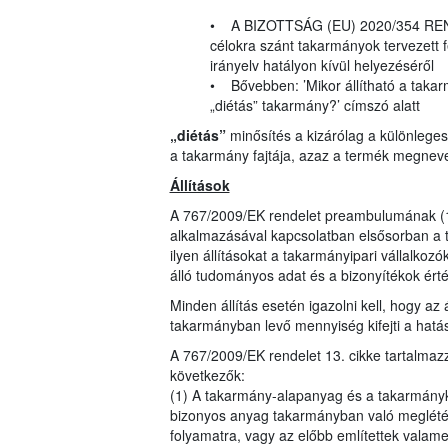
• A BIZOTTSÁG (EU) 2020/354 RENDE
célokra szánt takarmányok tervezett 
irányelv hatályon kívül helyezéséről
• Bővebben: ’Mikor állítható a takarm
„diétás” takarmány?’ címszó alatt
„diétás”
minősítés a kizárólag a különlege
a takarmány fajtája, azaz a termék megnev
Állítások
A 767/2009/EK rendelet preambulumának (16
alkalmazásával kapcsolatban elsősorban a 
ilyen állításokat a takarmányipari vállalkozó
álló tudományos adat és a bizonyítékok ér
Minden állítás esetén igazolni kell, hogy az
takarmányban levő mennyiség kifejti a hatás
A 767/2009/EK rendelet 13. cikke tartalma
következők:
(1) A takarmány-alapanyag és a takarmányke
bizonyos anyag takarmányban való meglétére
folyamatra, vagy az előbb említettek valam