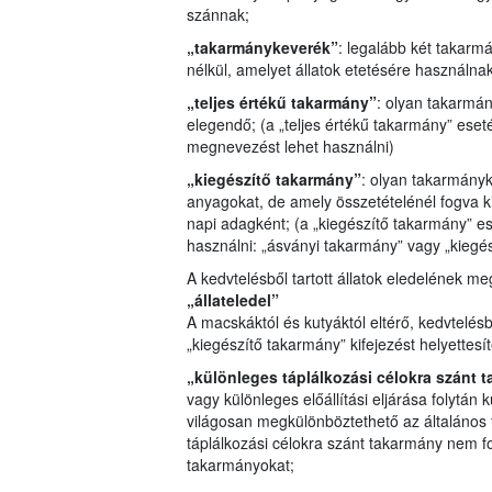
szánnak;
„takarmánykeverék”
: legalább két takar
nélkül, amelyet állatok etetésére használna
„teljes értékű takarmány”
: olyan takarmá
elegendő; (a „teljes értékű takarmány” eset
megnevezést lehet használni)
„kiegészítő takarmány”
: olyan takarmány
anyagokat, de amely összetételénél fogva 
napi adagként; (a „kiegészítő takarmány” 
használni: „ásványi takarmány” vagy „kiegés
A kedvtelésből tartott állatok eledelének me
„állateledel”
A macskáktól és kutyáktól eltérő, kedvtelésb
„kiegészítő takarmány” kifejezést helyettesí
„különleges táplálkozási célokra szánt 
vagy különleges előállítási eljárása folytán 
világosan megkülönböztethető az általános 
táplálkozási célokra szánt takarmány nem f
takarmányokat;