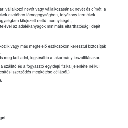
ri vállalkozó nevét vagy vállalkozásának nevét és címét, a
ermékek esetében tömegegységben, folyékony termékek
gységben kifejezett nettó mennyiségét;
elével az adalékanyagok minimális eltarthatósági idejét
 közlik vagy más megfelelő eszközökön keresztül biztosítják
t.
is meg kell adni, legkésőbb a takarmány leszállításakor.
szállító és a fogyasztó egyidejű fizikai jelenléte nélkül
kesítési szerződés megkötése céljából.)
k
gei