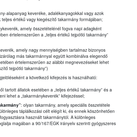
mány-alapanyag keveréke, adalékanyagokkal vagy azok
k teljes értékű vagy kiegészítő takarmány formájában;
nykeverék, amely összetételénél fogva napi adagként
ében értelemszerűen a „teljes értékű tejpótló takarmány”
keverék, amely nagy mennyiségben tartalmaz bizonyos
kizárólag más takarmánnyal együtt kombinálva elegendő
esetében értelemszerűen az alábbi megnevezéseket lehet
zítő tejpótló takarmány”)
gjelöléseként a következő kifejezés is használható:
ől tartott állatok esetében a „teljes értékű takarmány” és a
teni lehet a „takarmánykeverék” kifejezéssel;
takarmány”
: olyan takarmány, amely speciális összetétele
különleges táplálkozási célt elégít ki, és ennek köszönhetően
fogyasztásra használt takarmánytól. A különleges
oglalja magában a 90/167/EGK irányelv szerinti gyógyszeres