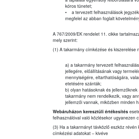
kóros tünetet;
• a tervezett felhasználások jegyzékéb
megfelel az abban foglalt követelmé
A 767/2009/EK rendelet 11. cikke tartalmazz
mely szerint:
(1) A takarmány címkézése és kiszerelése n
a) a takarmány tervezett felhasználásá
jellegére, előállításának vagy termel
mennyiségére, eltarthatóságára, valam
etetésére szánták;
b) olyan hatásoknak és jellemzőknek 
takarmány nem rendelkezik, vagy ann
jellemzői vannak, miközben minden ha
Webáruházon keresztüli értékesítés
eseté
felhasználóval való közlésekor ugyanezen ci
(3) Ha a takarmányt távközlő eszköz révén kín
címkézési adatokat – kivéve