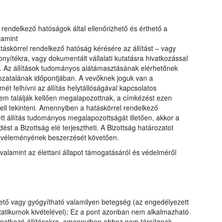
el rendelkező hatóságok által ellenőrizhető és érthető a
lamint
táskörrel rendelkező hatóság kérésére az állítást – vagy
yítékra, vagy dokumentált vállalati kutatásra hivatkozással
. Az állítások tudományos alátámasztásának elérhetőnek
ozatalának időpontjában. A vevőknek joguk van a
ét felhívni az állítás helytállóságával kapcsolatos
nem találják kellően megalapozottnak, a címkézést ezen
ell tekinteni. Amennyiben a hatáskörrel rendelkező
tt állítás tudományos megalapozottságát illetően, akkor a
st a Bizottság elé terjesztheti. A Bizottság határozatot
g véleményének beszerzését követően.
valamint az élettani állapot támogatásáról és védelméről
tő vagy gyógyítható valamilyen betegség (az engedélyezett
tatikumok kivételével); Ez a pont azonban nem alkalmazható
vonatkozó állításokra, amennyiben ahhoz nem társítanak