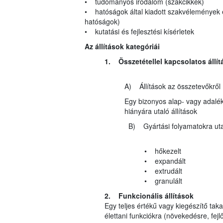
• tudományos irodalom (szakcikkek)
• hatóságok által kiadott szakvélemények 
hatóságok)
• kutatási és fejlesztési kísérletek
Az állítások kategóriái
1. Összetétellel kapcsolatos állít
A) Állítások az összetevőkről
Egy bizonyos alap- vagy adalék
hiányára utaló állítások
B) Gyártási folyamatokra utaló
• hőkezelt
• expandált
• extrudált
• granulált
2. Funkcionális állítások
Egy teljes értékű vagy kiegészítő t
élettani funkciókra (növekedésre, fejlőd