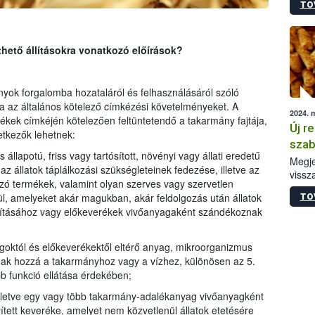
TO
irány
hatál
thető állításokra vonatkozó előírások?
yok forgalomba hozataláról és felhasználásáról szóló
a az általános kötelező címkézési követelményeket. A
2024. 
ek címkéjén kötelezően feltüntetendő a takarmány fajtája,
Új r
tkezők lehetnek:
szab
 állapotú, friss vagy tartósított, növényi vagy állati eredetű
Megje
z állatok táplálkozási szükségleteinek fedezése, illetve az
vissz
azó termékek, valamint olyan szerves vagy szervetlen
keres
l, amelyeket akár magukban, akár feldolgozás után állatok
TO
anyag
lításához vagy előkeverékek vivőanyagaként szándékoznak
megál
goktól és előkeverékektől eltérő anyag, mikroorganizmus
ak hozzá a takarmányhoz vagy a vízhez, különösen az 5.
b funkció ellátása érdekében;
lletve egy vagy több takarmány-adalékanyag vivőanyagként
tett keveréke, amelyet nem közvetlenül állatok etetésére