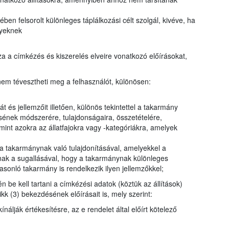
en felsorolt különleges táplálkozási célt szolgál, kivéve, ha
nyeknek
a a címkézés és kiszerelés elveire vonatkozó előírásokat,
em tévesztheti meg a felhasználót, különösen:
t és jellemzőit illetően, különös tekintettel a takarmány
ésének módszerére, tulajdonságaira, összetételére,
int azokra az állatfajokra vagy -kategóriákra, amelyek
a takarmánynak való tulajdonításával, amelyekkel a
ak a sugallásával, hogy a takarmánynak különleges
sonló takarmány is rendelkezik ilyen jellemzőkkel;
n be kell tartani a címkézési adatok (köztük az állítások)
kk (3) bekezdésének előírásait is, mely szerint:
álják értékesítésre, az e rendelet által előírt kötelező