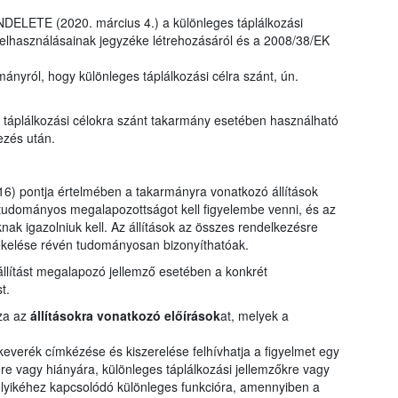
LETE (2020. március 4.) a különleges táplálkozási
felhasználásainak jegyzéke létrehozásáról és a 2008/38/EK
ányról, hogy különleges táplálkozási célra szánt, ún.
s táplálkozási célokra szánt takarmány esetében használható
ezés után.
) pontja értelmében a takarmányra vonatkozó állítások
tudományos megalapozottságot kell figyelembe venni, és az
knak igazolniuk kell. Az állítások az összes rendelkezésre
tékelése révén tudományosan bizonyíthatóak.
 állítást megalapozó jellemző esetében a konkrét
t.
zza az
állításokra vonatkozó előírások
at, melyek a
verék címkézése és kiszerelése felhívhatja a figyelmet egy
 vagy hiányára, különleges táplálkozási jellemzőkre vagy
elyikéhez kapcsolódó különleges funkcióra, amennyiben a