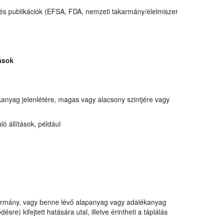
és publikációk (EFSA, FDA, nemzeti takarmány/élelmiszer
ások
anyag jelenlétére, magas vagy alacsony szintjére vagy
 állítások, például
akarmány, vagy benne lévő alapanyag vagy adalékanyag
ésre) kifejtett hatására utal, illetve érintheti a táplálás