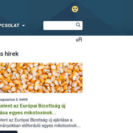
PCSOLAT
s hírek
augusztus 3, hétfő
elent az Európai Bizottság új
lása egyes mikotoxinok
rmányokban való jelenlétéről
lent az Európai Bizottság új ajánlása a
mányokban előforduló egyes mikotoxinokkal
olatban. A dokumentum 2027-től új