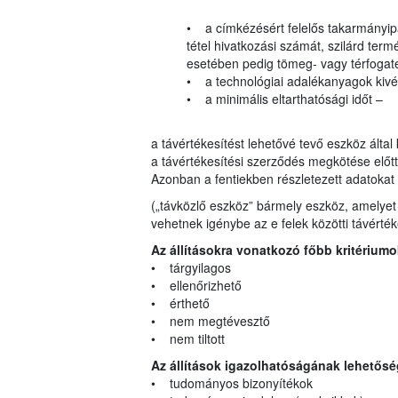
• a címkézésért felelős takarmányipa
tétel hivatkozási számát, szilárd t
esetében pedig tömeg- vagy térfogate
• a technológiai adalékanyagok kivét
• a minimális eltarthatósági időt –
a távértékesítést lehetővé tevő eszköz által
a távértékesítési szerződés megkötése előt
Azonban a fentiekben részletezett adatokat 
(„távközlő eszköz” bármely eszköz, amelyet a 
vehetnek igénybe az e felek közötti távérté
Az állításokra vonatkozó főbb kritériumo
• tárgyilagos
• ellenőrizhető
• érthető
• nem megtévesztő
• nem tiltott
Az állítások igazolhatóságának lehetősé
• tudományos bizonyítékok