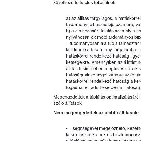
következő feltételek teljesülnek:
a) az állítás tárgyilagos, a hatáskörr
takarmány felhasználója számára; va
b) a címkézésért felelős személy a ha
nyilvánosan elérhető tudományos bizon
– tudományosan alá tudja támasztani
kell lennie a takarmány forgalomba h
hatáskörrel rendelkező hatóság figyelm
kétségeikre. Amennyiben az állítást 
állítás tekintetében megtévesztőnek k
hatóságnak kétségei vannak az érinte
hatáskörrel rendelkező hatóság a kérdé
fogadhat el, adott esetben a Hatósá
Megengedettek a táplálás optimalizálásáról 
szóló állítások.
Nem megengedettek az alábbi állítások:
• segítségével megelőzhető, kezelhe
kokcidiosztatikumok és hisztomonosz
a táplálási egyensúly felborulására 