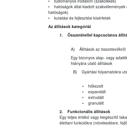
• tudományos irodalom (szakcikkek)
• hatóságok által kiadott szakvélemények 
hatóságok)
• kutatási és fejlesztési kísérletek
Az állítások kategóriái
1. Összetétellel kapcsolatos állít
A) Állítások az összetevőkről
Egy bizonyos alap- vagy adalék
hiányára utaló állítások
B) Gyártási folyamatokra utaló
• hőkezelt
• expandált
• extrudált
• granulált
2. Funkcionális állítások
Egy teljes értékű vagy kiegészítő t
élettani funkciókra (növekedésre, fejlőd