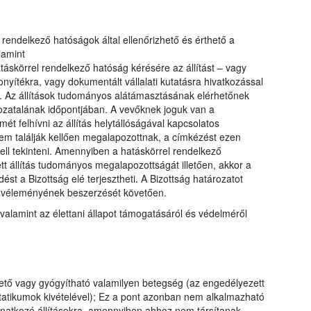
el rendelkező hatóságok által ellenőrizhető és érthető a
lamint
táskörrel rendelkező hatóság kérésére az állítást – vagy
yítékra, vagy dokumentált vállalati kutatásra hivatkozással
. Az állítások tudományos alátámasztásának elérhetőnek
ozatalának időpontjában. A vevőknek joguk van a
ét felhívni az állítás helytállóságával kapcsolatos
nem találják kellően megalapozottnak, a címkézést ezen
ell tekinteni. Amennyiben a hatáskörrel rendelkező
tt állítás tudományos megalapozottságát illetően, akkor a
st a Bizottság elé terjesztheti. A Bizottság határozatot
g véleményének beszerzését követően.
valamint az élettani állapot támogatásáról és védelméről
tő vagy gyógyítható valamilyen betegség (az engedélyezett
tatikumok kivételével); Ez a pont azonban nem alkalmazható
vonatkozó állításokra, amennyiben ahhoz nem társítanak