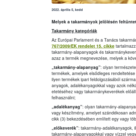
2022. április 5, kedd
Melyek a takarmányok jelölésén feltünte
Takarmány kategóriák
Az Európai Parlament és a Tanács takarmán
767/2009/EK rendelet 15. cikke
tartalmazz
takarmány-alapanyagok és takarmánykeverék
azaz a termék megnevezése, melyek a köve
„takarmány-alapanyag”
: olyan természetes
termékek, amelyek elsődleges rendeltetése a
ilyen termékek ipari feldolgozásából szárm
anyagok, adalékanyagokkal vagy azok nélkü
etetéséhez vagy takarmánykeverékek előál
felhasználni;
„adalékanyag”
: olyan takarmány-alapanya
vagy készítmény, amelyet szándékosan adn
cikk (3) bekezdésében említett egy vagy töb
„előkeverék”
: takarmány-adalékanyagok, i
takarmány-alapanyagokkal vagy vízzel vegyí