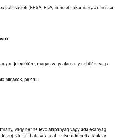
és publikációk (EFSA, FDA, nemzeti takarmány/élelmiszer
ások
anyag jelenlétére, magas vagy alacsony szintjére vagy
 állítások, például
akarmány, vagy benne lévő alapanyag vagy adalékanyag
ésre) kifejtett hatására utal, illetve érintheti a táplálás