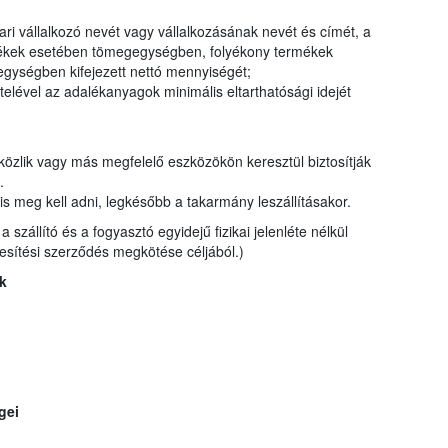
ri vállalkozó nevét vagy vállalkozásának nevét és címét, a
ermékek esetében tömegegységben, folyékony termékek
gységben kifejezett nettó mennyiségét;
elével az adalékanyagok minimális eltarthatósági idejét
 közlik vagy más megfelelő eszközökön keresztül biztosítják
t.
is meg kell adni, legkésőbb a takarmány leszállításakor.
szállító és a fogyasztó egyidejű fizikai jelenléte nélkül
kesítési szerződés megkötése céljából.)
k
gei