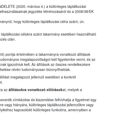
LETE (2020. március 4.) a különleges táplálkozási
felhasználásainak jegyzéke létrehozásáról és a 2008/38/EK
ányról, hogy különleges táplálkozási célra szánt, ún.
s táplálkozási célokra szánt takarmány esetében használható
ezés után.
) pontja értelmében a takarmányra vonatkozó állítások
tudományos megalapozottságot kell figyelembe venni, és az
knak igazolniuk kell. Az állítások az összes rendelkezésre
tékelése révén tudományosan bizonyíthatóak.
 állítást megalapozó jellemző esetében a konkrét
t.
zza az
állításokra vonatkozó előírások
at, melyek a
verék címkézése és kiszerelése felhívhatja a figyelmet egy
 vagy hiányára, különleges táplálkozási jellemzőkre vagy
elyikéhez kapcsolódó különleges funkcióra, amennyiben a