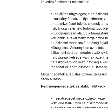
következő feltételek teljesülnek:
a) az állítás tárgyilagos, a hatáskörr
takarmány felhasználója számára; va
b) a címkézésért felelős személy a ha
nyilvánosan elérhető tudományos bizon
– tudományosan alá tudja támasztani
kell lennie a takarmány forgalomba h
hatáskörrel rendelkező hatóság figyelm
kétségeikre. Amennyiben az állítást 
állítás tekintetében megtévesztőnek k
hatóságnak kétségei vannak az érinte
hatáskörrel rendelkező hatóság a kérdé
fogadhat el, adott esetben a Hatósá
Megengedettek a táplálás optimalizálásáról 
szóló állítások.
Nem megengedettek az alábbi állítások:
• segítségével megelőzhető, kezelhe
kokcidiosztatikumok és hisztomonosz
a táplálási egyensúly felborulására 