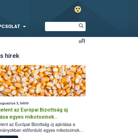
PCSOLAT
s hírek
augusztus 3, hétfő
elent az Európai Bizottság új
lása egyes mikotoxinok
rmányokban való jelenlétéről
lent az Európai Bizottság új ajánlása a
mányokban előforduló egyes mikotoxinokkal
olatban. A dokumentum 2027-től új