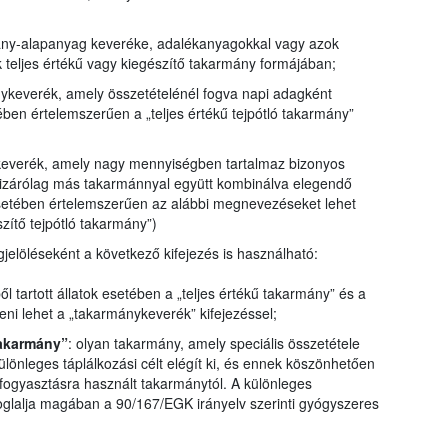
mány-alapanyag keveréke, adalékanyagokkal vagy azok
k teljes értékű vagy kiegészítő takarmány formájában;
nykeverék, amely összetételénél fogva napi adagként
ében értelemszerűen a „teljes értékű tejpótló takarmány”
keverék, amely nagy mennyiségben tartalmaz bizonyos
kizárólag más takarmánnyal együtt kombinálva elegendő
esetében értelemszerűen az alábbi megnevezéseket lehet
zítő tejpótló takarmány”)
gjelöléseként a következő kifejezés is használható:
ől tartott állatok esetében a „teljes értékű takarmány” és a
teni lehet a „takarmánykeverék” kifejezéssel;
takarmány”
: olyan takarmány, amely speciális összetétele
különleges táplálkozási célt elégít ki, és ennek köszönhetően
fogyasztásra használt takarmánytól. A különleges
oglalja magában a 90/167/EGK irányelv szerinti gyógyszeres