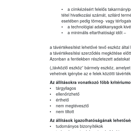
• a címkézésért felelős takarmányipa
tétel hivatkozási számát, szilárd t
esetében pedig tömeg- vagy térfogate
• a technológiai adalékanyagok kivét
• a minimális eltarthatósági időt –
a távértékesítést lehetővé tevő eszköz által
a távértékesítési szerződés megkötése előt
Azonban a fentiekben részletezett adatokat 
(„távközlő eszköz” bármely eszköz, amelyet a 
vehetnek igénybe az e felek közötti távérté
Az állításokra vonatkozó főbb kritériumo
• tárgyilagos
• ellenőrizhető
• érthető
• nem megtévesztő
• nem tiltott
Az állítások igazolhatóságának lehetősé
• tudományos bizonyítékok