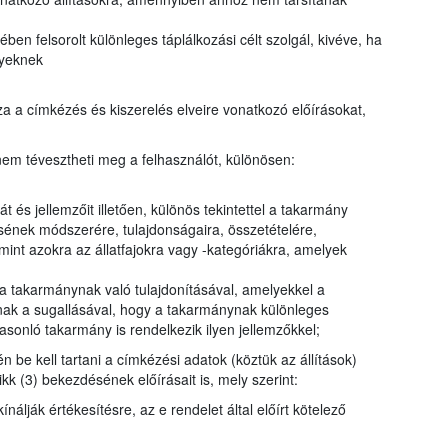
en felsorolt különleges táplálkozási célt szolgál, kivéve, ha
nyeknek
a a címkézés és kiszerelés elveire vonatkozó előírásokat,
em tévesztheti meg a felhasználót, különösen:
t és jellemzőit illetően, különös tekintettel a takarmány
ésének módszerére, tulajdonságaira, összetételére,
int azokra az állatfajokra vagy -kategóriákra, amelyek
a takarmánynak való tulajdonításával, amelyekkel a
ak a sugallásával, hogy a takarmánynak különleges
sonló takarmány is rendelkezik ilyen jellemzőkkel;
n be kell tartani a címkézési adatok (köztük az állítások)
kk (3) bekezdésének előírásait is, mely szerint:
álják értékesítésre, az e rendelet által előírt kötelező