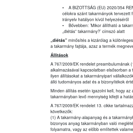
• A BIZOTTSÁG (EU) 2020/354 RENDE
célokra szánt takarmányok tervezett 
irányelv hatályon kívül helyezéséről
• Bővebben: ’Mikor állítható a takarm
„diétás” takarmány?’ címszó alatt
„diétás”
minősítés a kizárólag a különlege
a takarmány fajtája, azaz a termék megnev
Állítások
A 767/2009/EK rendelet preambulumának (16
alkalmazásával kapcsolatban elsősorban a 
ilyen állításokat a takarmányipari vállalkozó
álló tudományos adat és a bizonyítékok ér
Minden állítás esetén igazolni kell, hogy az
takarmányban levő mennyiség kifejti a hatás
A 767/2009/EK rendelet 13. cikke tartalma
következők:
(1) A takarmány-alapanyag és a takarmányke
bizonyos anyag takarmányban való meglétére
folyamatra, vagy az előbb említettek valam