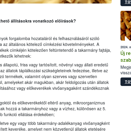
TO
irány
hatál
thető állításokra vonatkozó előírások?
yok forgalomba hozataláról és felhasználásáról szóló
a az általános kötelező címkézési követelményeket. A
2024. 
ek címkéjén kötelezően feltüntetendő a takarmány fajtája,
Új r
tkezők lehetnek:
szab
 állapotú, friss vagy tartósított, növényi vagy állati eredetű
Megje
z állatok táplálkozási szükségleteinek fedezése, illetve az
vissz
azó termékek, valamint olyan szerves vagy szervetlen
keres
l, amelyeket akár magukban, akár feldolgozás után állatok
TO
anyag
lításához vagy előkeverékek vivőanyagaként szándékoznak
megál
goktól és előkeverékektől eltérő anyag, mikroorganizmus
ak hozzá a takarmányhoz vagy a vízhez, különösen az 5.
b funkció ellátása érdekében;
lletve egy vagy több takarmány-adalékanyag vivőanyagként
tett keveréke, amelyet nem közvetlenül állatok etetésére