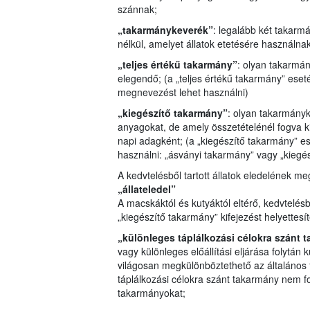
szánnak;
„takarmánykeverék”
: legalább két takar
nélkül, amelyet állatok etetésére használna
„teljes értékű takarmány”
: olyan takarmá
elegendő; (a „teljes értékű takarmány” eset
megnevezést lehet használni)
„kiegészítő takarmány”
: olyan takarmány
anyagokat, de amely összetételénél fogva 
napi adagként; (a „kiegészítő takarmány” 
használni: „ásványi takarmány” vagy „kiegés
A kedvtelésből tartott állatok eledelének me
„állateledel”
A macskáktól és kutyáktól eltérő, kedvtelésb
„kiegészítő takarmány” kifejezést helyettesí
„különleges táplálkozási célokra szánt 
vagy különleges előállítási eljárása folytán 
világosan megkülönböztethető az általános 
táplálkozási célokra szánt takarmány nem f
takarmányokat;