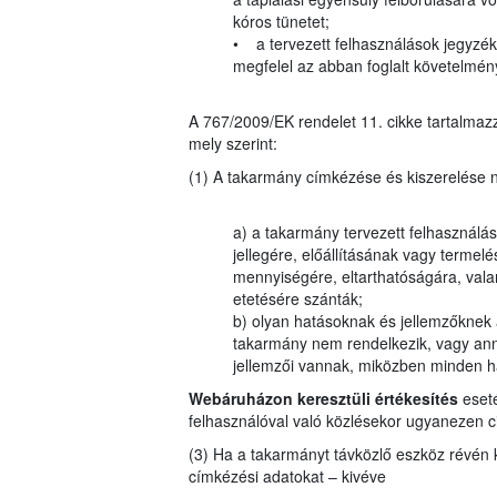
kóros tünetet;
• a tervezett felhasználások jegyzékéb
megfelel az abban foglalt követelmé
A 767/2009/EK rendelet 11. cikke tartalmazz
mely szerint:
(1) A takarmány címkézése és kiszerelése n
a) a takarmány tervezett felhasználásá
jellegére, előállításának vagy termel
mennyiségére, eltarthatóságára, valam
etetésére szánták;
b) olyan hatásoknak és jellemzőknek 
takarmány nem rendelkezik, vagy ann
jellemzői vannak, miközben minden ha
Webáruházon keresztüli értékesítés
eseté
felhasználóval való közlésekor ugyanezen ci
(3) Ha a takarmányt távközlő eszköz révén kín
címkézési adatokat – kivéve