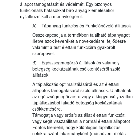
állapot támogatását és védelmét. Egy bizonyos
funkcionális hatásokkal bíró anyag kiemelésekor
nyilatkozni kell a mennyiségéről.
A) Tápanyag funkciós és Funkciónövelő állítások
Összekapcsolja a termékben található tápanyagot
illetve azok keverékét a növekedésre, fejlődésre
valamint a test élettani funkcióira gyakorolt
szerepével.
B) Egészségmegőrző állítások és valamely
betegség kockázatának csökkentéséről szóló
állítások
A táplálkozás optimalizálásáról és az élettani
állapotok támogatásáról szóló állítások. Utalhatnak
az egészségmegőrzésre vagy a kiegyensúlyozatlan
táplálkozásból fakadó betegség kockázatának
csökkentésére.
Támogatja vagy erősíti az állat élettani funkcióit,
vagy segít visszaállítani a normál élettani állapotot
Fontos kiemelni, hogy különleges táplálkozási
célokra szánt takarmányként (másnéven: diétás