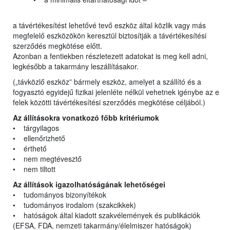
a távértékesítést lehetővé tevő eszköz által közlik vagy más
megfelelő eszközökön keresztül biztosítják a távértékesítési
szerződés megkötése előtt.
Azonban a fentiekben részletezett adatokat is meg kell adni,
legkésőbb a takarmány leszállításakor.
(„távközlő eszköz” bármely eszköz, amelyet a szállító és a
fogyasztó egyidejű fizikai jelenléte nélkül vehetnek igénybe az e
felek közötti távértékesítési szerződés megkötése céljából.)
Az állításokra vonatkozó főbb kritériumok
• tárgyilagos
• ellenőrizhető
• érthető
• nem megtévesztő
• nem tiltott
Az állítások igazolhatóságának lehetőségei
• tudományos bizonyítékok
• tudományos irodalom (szakcikkek)
• hatóságok által kiadott szakvélemények és publikációk
(EFSA, FDA, nemzeti takarmány/élelmiszer hatóságok)