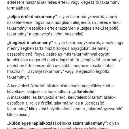
etetésére használnak teljes értékű vagy kiegészítő takarmány
formájában;
„teljes értékű takarmány”
: olyan takarmánykeverék, amely
összetételénél fogva napi adagként elegendő; (a „teljes értékű
takarmány” esetében értelemszerűen a „teljes értékű tejpótló
takarmány” megnevezést lehet használni)
„kiegészítő takarmány”
: olyan takarmánykeverék, amely nagy
mennyiségben tartalmaz bizonyos anyagokat, de amely
összetételénél fogva kizárólag más takarmánnyal együtt
kombinálva elegendő napi adagként; (a „kiegészítő takarmány”
esetében értelemszerűen az alábbi megnevezéseket lehet
használni: „ásványi takarmány” vagy „kiegészítő tejpótló
takarmány”)
A kedvtelésből tartott állatok eledelének megjelöléseként a
következő kifejezés is használható:
„állateledel”
A macskáktól és kutyáktól eltérő, kedvtelésből tartott állatok
esetében a „teljes értékű takarmány” és a „kiegészítő
takarmány” kifejezést helyettesíteni lehet a „takarmánykeverék”
kifejezéssel;
„különleges táplálkozási célokra szánt takarmány”
: olyan
takarmány, amely speciális összetétele vagy különleges