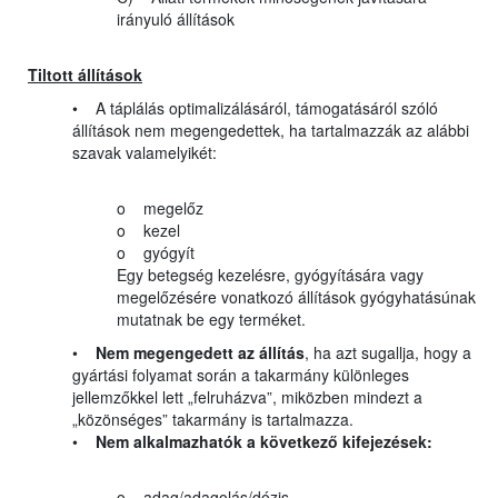
irányuló állítások
Tiltott állítások
• A táplálás optimalizálásáról, támogatásáról szóló
állítások nem megengedettek, ha tartalmazzák az alábbi
szavak valamelyikét:
o megelőz
o kezel
o gyógyít
Egy betegség kezelésre, gyógyítására vagy
megelőzésére vonatkozó állítások gyógyhatásúnak
mutatnak be egy terméket.
•
Nem megengedett az állítás
, ha azt sugallja, hogy a
gyártási folyamat során a takarmány különleges
jellemzőkkel lett „felruházva”, miközben mindezt a
„közönséges” takarmány is tartalmazza.
•
Nem alkalmazhatók a következő kifejezések:
o adag/adagolás/dózis