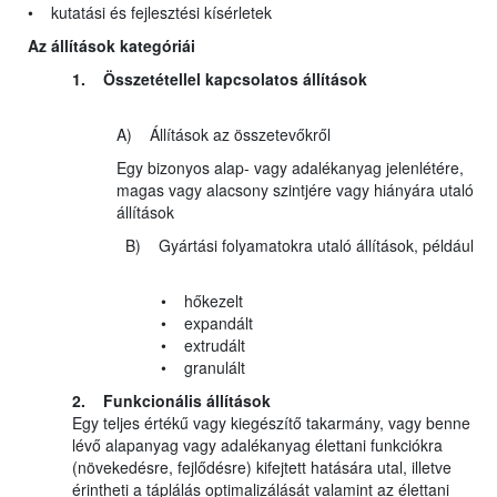
• kutatási és fejlesztési kísérletek
Az állítások kategóriái
1. Összetétellel kapcsolatos állítások
A) Állítások az összetevőkről
Egy bizonyos alap- vagy adalékanyag jelenlétére,
magas vagy alacsony szintjére vagy hiányára utaló
állítások
B) Gyártási folyamatokra utaló állítások, például
• hőkezelt
• expandált
• extrudált
• granulált
2. Funkcionális állítások
Egy teljes értékű vagy kiegészítő takarmány, vagy benne
lévő alapanyag vagy adalékanyag élettani funkciókra
(növekedésre, fejlődésre) kifejtett hatására utal, illetve
érintheti a táplálás optimalizálását valamint az élettani