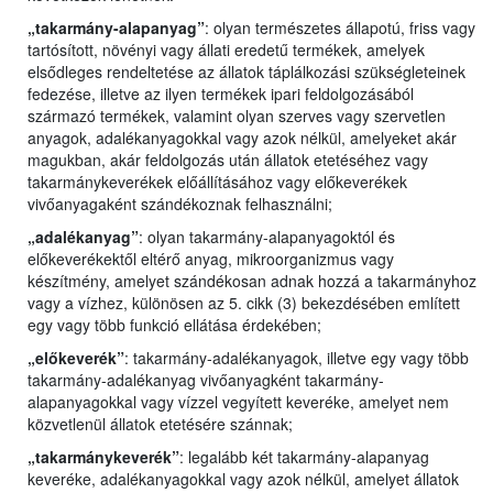
„takarmány-alapanyag”
: olyan természetes állapotú, friss vagy
tartósított, növényi vagy állati eredetű termékek, amelyek
elsődleges rendeltetése az állatok táplálkozási szükségleteinek
fedezése, illetve az ilyen termékek ipari feldolgozásából
származó termékek, valamint olyan szerves vagy szervetlen
anyagok, adalékanyagokkal vagy azok nélkül, amelyeket akár
magukban, akár feldolgozás után állatok etetéséhez vagy
takarmánykeverékek előállításához vagy előkeverékek
vivőanyagaként szándékoznak felhasználni;
„adalékanyag”
: olyan takarmány-alapanyagoktól és
előkeverékektől eltérő anyag, mikroorganizmus vagy
készítmény, amelyet szándékosan adnak hozzá a takarmányhoz
vagy a vízhez, különösen az 5. cikk (3) bekezdésében említett
egy vagy több funkció ellátása érdekében;
„előkeverék”
: takarmány-adalékanyagok, illetve egy vagy több
takarmány-adalékanyag vivőanyagként takarmány-
alapanyagokkal vagy vízzel vegyített keveréke, amelyet nem
közvetlenül állatok etetésére szánnak;
„takarmánykeverék”
: legalább két takarmány-alapanyag
keveréke, adalékanyagokkal vagy azok nélkül, amelyet állatok