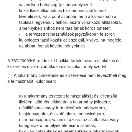
valamilyen betegség (az engedélyezett
kokcidiosztatikumok és hisztomonosztatikumok
kivételével); Ez a pont azonban nem alkalmazható a
táplálási egyensúly felborulására vonatkozó állításokra,
amennyiben ahhoz nem társítanak kóros tünetet;
• a tervezett felhasználások jegyzékében felsorolt
különleges táplálkozási célt szolgál, kivéve, ha megfelel
az abban foglalt követelményeknek
A 767/2009/EK rendelet 11. cikke tartalmazza a címkézés és
kiszerelés elveire vonatkozó előírásokat, mely szerint:
(1) A takarmány címkézése és kiszerelése nem tévesztheti meg
a felhasználót, különösen:
a) a takarmány tervezett felhasználását és jellemzőit
illetően, különös tekintettel a takarmány jellegére,
előállításának vagy termelésének módszerére,
tulajdonságaira, összetételére, mennyiségére,
eltarthatóságára, valamint azokra az állatfajokra vagy -
kategóriákra, amelyek etetésére szánták;
b) olyan hatásoknak és jellemzőknek a takarmánynak