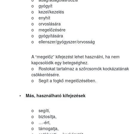
o gyógyít
o kezel/kezelés
o enyhít
o orvoslására
o megelőzésére
o gyógyítására
o ellenszer/gyógyszer/orvosság
A “megelőz” kifejezést lehet használni, ha nem
kapcsolódik egy betegséghez.
o Rostokat tartalmaz a szőrcsomók kockázatának
csökkentésére.
o Segít a fogkő megelőzésében.
•
Más, használható kifejezések
o segíti,
o biztosítja,
o …-ért,
o támogatja,