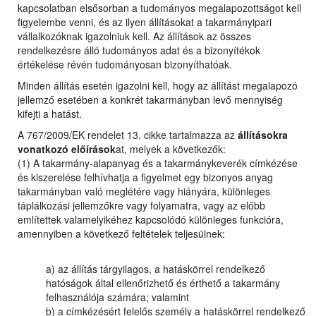
kapcsolatban elsősorban a tudományos megalapozottságot kell
figyelembe venni, és az ilyen állításokat a takarmányipari
vállalkozóknak igazolniuk kell. Az állítások az összes
rendelkezésre álló tudományos adat és a bizonyítékok
értékelése révén tudományosan bizonyíthatóak.
Minden állítás esetén igazolni kell, hogy az állítást megalapozó
jellemző esetében a konkrét takarmányban levő mennyiség
kifejti a hatást.
A 767/2009/EK rendelet 13. cikke tartalmazza az
állításokra
vonatkozó előírások
at, melyek a következők:
(1) A takarmány-alapanyag és a takarmánykeverék címkézése
és kiszerelése felhívhatja a figyelmet egy bizonyos anyag
takarmányban való meglétére vagy hiányára, különleges
táplálkozási jellemzőkre vagy folyamatra, vagy az előbb
említettek valamelyikéhez kapcsolódó különleges funkcióra,
amennyiben a következő feltételek teljesülnek:
a) az állítás tárgyilagos, a hatáskörrel rendelkező
hatóságok által ellenőrizhető és érthető a takarmány
felhasználója számára; valamint
b) a címkézésért felelős személy a hatáskörrel rendelkező