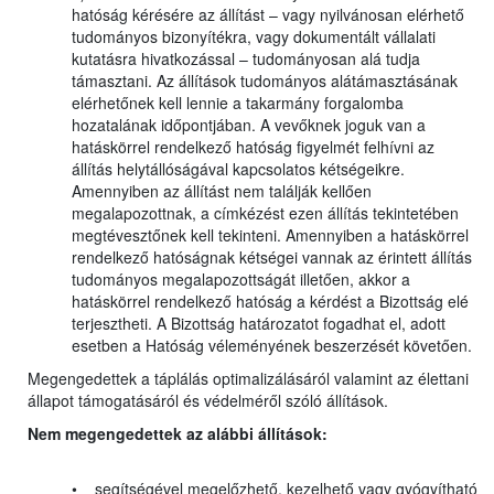
hatóság kérésére az állítást – vagy nyilvánosan elérhető
tudományos bizonyítékra, vagy dokumentált vállalati
kutatásra hivatkozással – tudományosan alá tudja
támasztani. Az állítások tudományos alátámasztásának
elérhetőnek kell lennie a takarmány forgalomba
hozatalának időpontjában. A vevőknek joguk van a
hatáskörrel rendelkező hatóság figyelmét felhívni az
állítás helytállóságával kapcsolatos kétségeikre.
Amennyiben az állítást nem találják kellően
megalapozottnak, a címkézést ezen állítás tekintetében
megtévesztőnek kell tekinteni. Amennyiben a hatáskörrel
rendelkező hatóságnak kétségei vannak az érintett állítás
tudományos megalapozottságát illetően, akkor a
hatáskörrel rendelkező hatóság a kérdést a Bizottság elé
terjesztheti. A Bizottság határozatot fogadhat el, adott
esetben a Hatóság véleményének beszerzését követően.
Megengedettek a táplálás optimalizálásáról valamint az élettani
állapot támogatásáról és védelméről szóló állítások.
Nem megengedettek az alábbi állítások:
• segítségével megelőzhető, kezelhető vagy gyógyítható