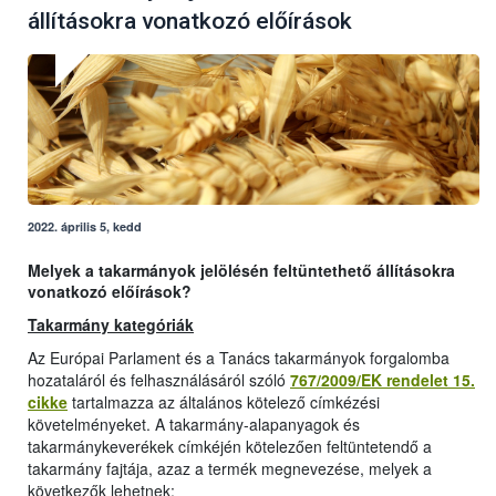
állításokra vonatkozó előírások
2022. április 5, kedd
Melyek a takarmányok jelölésén feltüntethető állításokra
vonatkozó előírások?
Takarmány kategóriák
Az Európai Parlament és a Tanács takarmányok forgalomba
hozataláról és felhasználásáról szóló
767/2009/EK rendelet 15.
cikke
tartalmazza az általános kötelező címkézési
követelményeket. A takarmány-alapanyagok és
takarmánykeverékek címkéjén kötelezően feltüntetendő a
takarmány fajtája, azaz a termék megnevezése, melyek a
következők lehetnek: