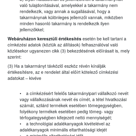
való tulajdonításával, amelyekkel a takarmány nem
rendelkezik, vagy annak a sugallásával, hogy a
takarmánynak különleges jellemzői vannak, miközben
minden hasonló takarmány is rendelkezik ilyen
jellemzőkkel;
Webáruházon keresztüli értékesítés
esetén be kell tartani a
címkézési adatok (köztük az állítások) felhasználóval való
közlésekor ugyanezen cikk (3) bekezdésének előírásait is, mely
szerint:
(3) Ha a takarmányt távközlő eszköz révén kínálják
értékesítésre, az e rendelet által előírt kötelező címkézési
adatokat – kivéve
• a címkézésért felelős takarmányipari vállalkozó nevét
vagy vállalkozásának nevét és címét, a tétel hivatkozási
számát, szilárd termékek esetében tömegegységben,
folyékony termékek esetében pedig tömeg- vagy
térfogategységben kifejezett nettó mennyiségét;
• a technológiai adalékanyagok kivételével az
adalékanyagok minimális eltarthatósági idejét
• a minimális eltarthatósági időt –