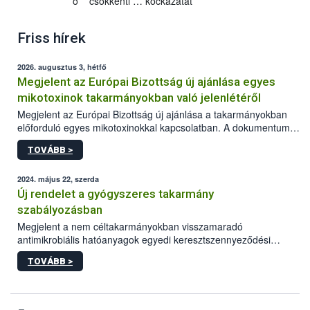
o csökkenti … kockázatát
Friss hírek
2026. augusztus 3, hétfő
Megjelent az Európai Bizottság új ajánlása egyes
mikotoxinok takarmányokban való jelenlétéről
Megjelent az Európai Bizottság új ajánlása a takarmányokban
előforduló egyes mikotoxinokkal kapcsolatban. A dokumentum
2027-től új irányértékek alkalmazását írja elő, és a jelenleg
TOVÁBB >
hatályos uniós ajánlások helyébe lép.
2024. május 22, szerda
Új rendelet a gyógyszeres takarmány
szabályozásban
Megjelent a nem céltakarmányokban visszamaradó
antimikrobiális hatóanyagok egyedi keresztszennyeződési
határértékeinek és ezen anyagokra vonatkozó analitikai
TOVÁBB >
módszerek megállapításáról szóló EU rendelet.