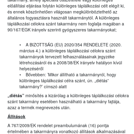
előállítási eljárása folytán különleges táplálkozási célt elégít ki,
és ennek köszönhetően világosan megkülönböztethető az
általános fogyasztásra használt takarmánytól. A különleges
táplálkozási célokra szánt takarmány nem foglalja magában a
90/167/EGK irányelv szerinti gyógyszeres takarmányokat;
• A BIZOTTSÁG (EU) 2020/354 RENDELETE (2020.
március 4.) a különleges táplálkozási célokra szánt
takarmányok tervezett felhasználásainak jegyzéke
létrehozásáról és a 2008/38/EK irányelv hatályon kívül
helyezéséről
• Bővebben: ’Mikor állítható a takarmányról, hogy
különleges táplálkozási célra szánt, ún. „diétás”
takarmány?’ címszó alatt
„diétás”
minősítés a kizárólag a különleges táplálkozási célokra
szánt takarmány esetében használható a takarmány fajtája,
azaz a termék megnevezés után.
Állítások
A 767/2009/EK rendelet preambulumának (16) pontja
értelmében a takarmányra vonatkozó állítások alkalmazásával