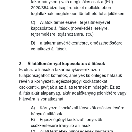
takarmányként) való megjelölés csak a (EU)
2020/354 bizottsági rendelet mellékletében
foglaltaknak megfelelően tüntethető fel a jelölésen
C) Állatok termelésével, teljesítményével
kapcsolatos állítások (növekedési erélyre,
tejtermelésre, tojáshozamra, stb.)
D) a takarmányértékesítésre, emészthetőségre
vonatkozó állítások
3. Állatállománnyal kapcsolatos állítások
Ezek az állítások a takarmánykeverék azon
tulajdonságához köthetők, amelyek különleges hatásuk
révén a környezeti, egészségügyi kockázatokat
csökkentik, javítják a az állati termék minőségét. Ez az
állítás akár alapanyag, akár adalékanyag jelenlétére vagy
hiányára is vonatkozhat.
A) Környezeti kockázati tényezők csökkentésére
irányuló állítások
B) Egészségügyi kockázati tényezők
csökkentésére irányuló állítások
C) Állati termékek minőségének javítására