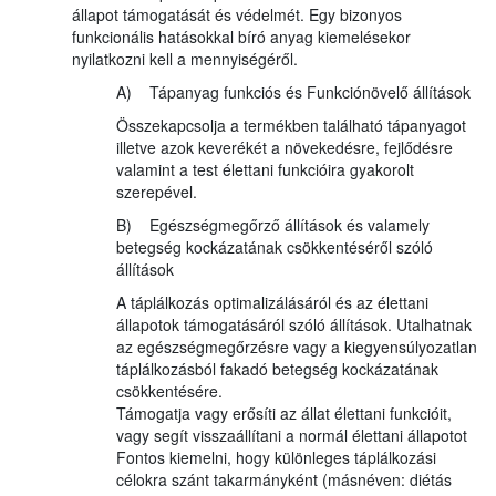
állapot támogatását és védelmét. Egy bizonyos
funkcionális hatásokkal bíró anyag kiemelésekor
nyilatkozni kell a mennyiségéről.
A) Tápanyag funkciós és Funkciónövelő állítások
Összekapcsolja a termékben található tápanyagot
illetve azok keverékét a növekedésre, fejlődésre
valamint a test élettani funkcióira gyakorolt
szerepével.
B) Egészségmegőrző állítások és valamely
betegség kockázatának csökkentéséről szóló
állítások
A táplálkozás optimalizálásáról és az élettani
állapotok támogatásáról szóló állítások. Utalhatnak
az egészségmegőrzésre vagy a kiegyensúlyozatlan
táplálkozásból fakadó betegség kockázatának
csökkentésére.
Támogatja vagy erősíti az állat élettani funkcióit,
vagy segít visszaállítani a normál élettani állapotot
Fontos kiemelni, hogy különleges táplálkozási
célokra szánt takarmányként (másnéven: diétás