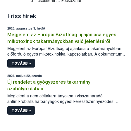
o csökkenti … kockázatát
Friss hírek
2026. augusztus 3, hétfő
Megjelent az Európai Bizottság új ajánlása egyes
mikotoxinok takarmányokban való jelenlétéről
Megjelent az Európai Bizottság új ajánlása a takarmányokban
előforduló egyes mikotoxinokkal kapcsolatban. A dokumentum
2027-től új irányértékek alkalmazását írja elő, és a jelenleg
TOVÁBB >
hatályos uniós ajánlások helyébe lép.
2024. május 22, szerda
Új rendelet a gyógyszeres takarmány
szabályozásban
Megjelent a nem céltakarmányokban visszamaradó
antimikrobiális hatóanyagok egyedi keresztszennyeződési
határértékeinek és ezen anyagokra vonatkozó analitikai
TOVÁBB >
módszerek megállapításáról szóló EU rendelet.