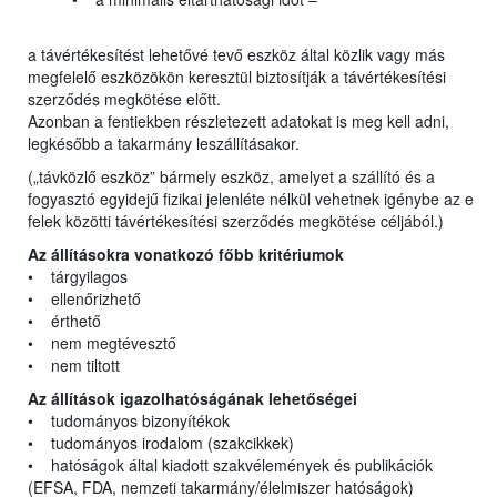
a távértékesítést lehetővé tevő eszköz által közlik vagy más
megfelelő eszközökön keresztül biztosítják a távértékesítési
szerződés megkötése előtt.
Azonban a fentiekben részletezett adatokat is meg kell adni,
legkésőbb a takarmány leszállításakor.
(„távközlő eszköz” bármely eszköz, amelyet a szállító és a
fogyasztó egyidejű fizikai jelenléte nélkül vehetnek igénybe az e
felek közötti távértékesítési szerződés megkötése céljából.)
Az állításokra vonatkozó főbb kritériumok
• tárgyilagos
• ellenőrizhető
• érthető
• nem megtévesztő
• nem tiltott
Az állítások igazolhatóságának lehetőségei
• tudományos bizonyítékok
• tudományos irodalom (szakcikkek)
• hatóságok által kiadott szakvélemények és publikációk
(EFSA, FDA, nemzeti takarmány/élelmiszer hatóságok)