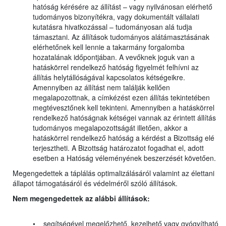
hatóság kérésére az állítást – vagy nyilvánosan elérhető
tudományos bizonyítékra, vagy dokumentált vállalati
kutatásra hivatkozással – tudományosan alá tudja
támasztani. Az állítások tudományos alátámasztásának
elérhetőnek kell lennie a takarmány forgalomba
hozatalának időpontjában. A vevőknek joguk van a
hatáskörrel rendelkező hatóság figyelmét felhívni az
állítás helytállóságával kapcsolatos kétségeikre.
Amennyiben az állítást nem találják kellően
megalapozottnak, a címkézést ezen állítás tekintetében
megtévesztőnek kell tekinteni. Amennyiben a hatáskörrel
rendelkező hatóságnak kétségei vannak az érintett állítás
tudományos megalapozottságát illetően, akkor a
hatáskörrel rendelkező hatóság a kérdést a Bizottság elé
terjesztheti. A Bizottság határozatot fogadhat el, adott
esetben a Hatóság véleményének beszerzését követően.
Megengedettek a táplálás optimalizálásáról valamint az élettani
állapot támogatásáról és védelméről szóló állítások.
Nem megengedettek az alábbi állítások:
• segítségével megelőzhető, kezelhető vagy gyógyítható