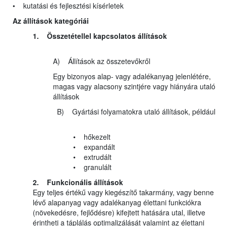
• kutatási és fejlesztési kísérletek
Az állítások kategóriái
1. Összetétellel kapcsolatos állítások
A) Állítások az összetevőkről
Egy bizonyos alap- vagy adalékanyag jelenlétére,
magas vagy alacsony szintjére vagy hiányára utaló
állítások
B) Gyártási folyamatokra utaló állítások, például
• hőkezelt
• expandált
• extrudált
• granulált
2. Funkcionális állítások
Egy teljes értékű vagy kiegészítő takarmány, vagy benne
lévő alapanyag vagy adalékanyag élettani funkciókra
(növekedésre, fejlődésre) kifejtett hatására utal, illetve
érintheti a táplálás optimalizálását valamint az élettani