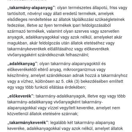
„takarmány-alapanyag”
: olyan természetes állapotú, friss vagy
tartósított, növényi vagy állati eredetű termékek, amelyek
elsődleges rendeltetése az állatok táplálkozási szükségleteinek
fedezése, illetve az ilyen termékek ipari feldolgozásából
származó termékek, valamint olyan szerves vagy szervetlen
anyagok, adalékanyagokkal vagy azok nélkül, amelyeket akár
magukban, akár feldolgozás után állatok etetéséhez vagy
takarmánykeverékek előállításához vagy előkeverékek
vivőanyagaként szándékoznak felhasználni;
„adalékanyag”
: olyan takarmány-alapanyagoktól és
előkeverékektől eltérő anyag, mikroorganizmus vagy
készítmény, amelyet szándékosan adnak hozzá a takarmányhoz
vagy a vízhez, különösen az 5. cikk (3) bekezdésében említett
egy vagy több funkció ellátása érdekében;
„előkeverék”
: takarmány-adalékanyagok, illetve egy vagy több
takarmány-adalékanyag vivőanyagként takarmány-
alapanyagokkal vagy vízzel vegyített keveréke, amelyet nem
közvetlenül állatok etetésére szánnak;
„takarmánykeverék”
: legalább két takarmány-alapanyag
keveréke, adalékanyagokkal vagy azok nélkül, amelyet állatok