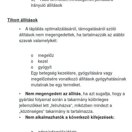
irányuló állítások
Tiltott állítások
• A táplálás optimalizálásáról, támogatásáról szóló
állítások nem megengedettek, ha tartalmazzák az alábbi
szavak valamelyikét:
o megelőz
o kezel
o gyógyít
Egy betegség kezelésre, gyógyítására vagy
megelőzésére vonatkozó állítások gyógyhatásúnak
mutatnak be egy terméket.
•
Nem megengedett az állítás
, ha azt sugallja, hogy a
gyártási folyamat során a takarmány különleges
jellemzőkkel lett „felruházva”, miközben mindezt a
„közönséges” takarmány is tartalmazza.
•
Nem alkalmazhatók a következő kifejezések:
o adag/adagolás/dózis