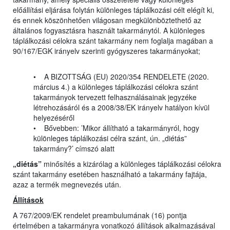
előállítási eljárása folytán különleges táplálkozási célt elégít ki,
és ennek köszönhetően világosan megkülönböztethető az
általános fogyasztásra használt takarmánytól. A különleges
táplálkozási célokra szánt takarmány nem foglalja magában a
90/167/EGK irányelv szerinti gyógyszeres takarmányokat;
• A BIZOTTSÁG (EU) 2020/354 RENDELETE (2020.
március 4.) a különleges táplálkozási célokra szánt
takarmányok tervezett felhasználásainak jegyzéke
létrehozásáról és a 2008/38/EK irányelv hatályon kívül
helyezéséről
• Bővebben: ’Mikor állítható a takarmányról, hogy
különleges táplálkozási célra szánt, ún. „diétás”
takarmány?’ címszó alatt
„diétás”
minősítés a kizárólag a különleges táplálkozási célokra
szánt takarmány esetében használható a takarmány fajtája,
azaz a termék megnevezés után.
Állítások
A 767/2009/EK rendelet preambulumának (16) pontja
értelmében a takarmányra vonatkozó állítások alkalmazásával