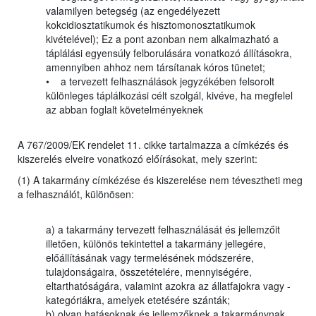
valamilyen betegség (az engedélyezett
kokcidiosztatikumok és hisztomonosztatikumok
kivételével); Ez a pont azonban nem alkalmazható a
táplálási egyensúly felborulására vonatkozó állításokra,
amennyiben ahhoz nem társítanak kóros tünetet;
• a tervezett felhasználások jegyzékében felsorolt
különleges táplálkozási célt szolgál, kivéve, ha megfelel
az abban foglalt követelményeknek
A 767/2009/EK rendelet 11. cikke tartalmazza a címkézés és
kiszerelés elveire vonatkozó előírásokat, mely szerint:
(1) A takarmány címkézése és kiszerelése nem tévesztheti meg
a felhasználót, különösen:
a) a takarmány tervezett felhasználását és jellemzőit
illetően, különös tekintettel a takarmány jellegére,
előállításának vagy termelésének módszerére,
tulajdonságaira, összetételére, mennyiségére,
eltarthatóságára, valamint azokra az állatfajokra vagy -
kategóriákra, amelyek etetésére szánták;
b) olyan hatásoknak és jellemzőknek a takarmánynak