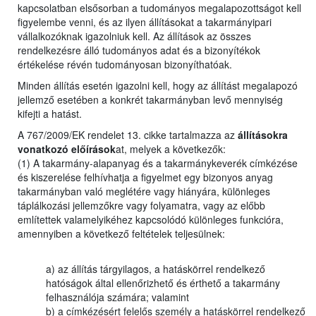
kapcsolatban elsősorban a tudományos megalapozottságot kell
figyelembe venni, és az ilyen állításokat a takarmányipari
vállalkozóknak igazolniuk kell. Az állítások az összes
rendelkezésre álló tudományos adat és a bizonyítékok
értékelése révén tudományosan bizonyíthatóak.
Minden állítás esetén igazolni kell, hogy az állítást megalapozó
jellemző esetében a konkrét takarmányban levő mennyiség
kifejti a hatást.
A 767/2009/EK rendelet 13. cikke tartalmazza az
állításokra
vonatkozó előírások
at, melyek a következők:
(1) A takarmány-alapanyag és a takarmánykeverék címkézése
és kiszerelése felhívhatja a figyelmet egy bizonyos anyag
takarmányban való meglétére vagy hiányára, különleges
táplálkozási jellemzőkre vagy folyamatra, vagy az előbb
említettek valamelyikéhez kapcsolódó különleges funkcióra,
amennyiben a következő feltételek teljesülnek:
a) az állítás tárgyilagos, a hatáskörrel rendelkező
hatóságok által ellenőrizhető és érthető a takarmány
felhasználója számára; valamint
b) a címkézésért felelős személy a hatáskörrel rendelkező