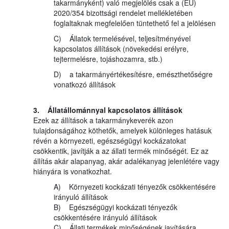
takarmányként) való megjelölés csak a (EU)
2020/354 bizottsági rendelet mellékletében
foglaltaknak megfelelően tüntethető fel a jelölésen
C) Állatok termelésével, teljesítményével
kapcsolatos állítások (növekedési erélyre,
tejtermelésre, tojáshozamra, stb.)
D) a takarmányértékesítésre, emészthetőségre
vonatkozó állítások
3. Állatállománnyal kapcsolatos állítások
Ezek az állítások a takarmánykeverék azon
tulajdonságához köthetők, amelyek különleges hatásuk
révén a környezeti, egészségügyi kockázatokat
csökkentik, javítják a az állati termék minőségét. Ez az
állítás akár alapanyag, akár adalékanyag jelenlétére vagy
hiányára is vonatkozhat.
A) Környezeti kockázati tényezők csökkentésére
irányuló állítások
B) Egészségügyi kockázati tényezők
csökkentésére irányuló állítások
C) Állati termékek minőségének javítására