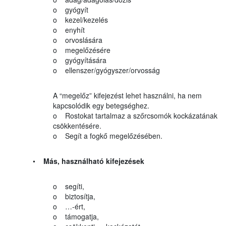
o gyógyít
o kezel/kezelés
o enyhít
o orvoslására
o megelőzésére
o gyógyítására
o ellenszer/gyógyszer/orvosság
A “megelőz” kifejezést lehet használni, ha nem
kapcsolódik egy betegséghez.
o Rostokat tartalmaz a szőrcsomók kockázatának
csökkentésére.
o Segít a fogkő megelőzésében.
•
Más, használható kifejezések
o segíti,
o biztosítja,
o …-ért,
o támogatja,