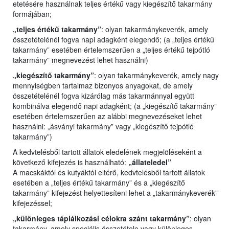
etetésére használnak teljes értékű vagy kiegészítő takarmány
formájában;
„teljes értékű takarmány”
: olyan takarmánykeverék, amely
összetételénél fogva napi adagként elegendő; (a „teljes értékű
takarmány” esetében értelemszerűen a „teljes értékű tejpótló
takarmány” megnevezést lehet használni)
„kiegészítő takarmány”
: olyan takarmánykeverék, amely nagy
mennyiségben tartalmaz bizonyos anyagokat, de amely
összetételénél fogva kizárólag más takarmánnyal együtt
kombinálva elegendő napi adagként; (a „kiegészítő takarmány”
esetében értelemszerűen az alábbi megnevezéseket lehet
használni: „ásványi takarmány” vagy „kiegészítő tejpótló
takarmány”)
A kedvtelésből tartott állatok eledelének megjelöléseként a
következő kifejezés is használható:
„állateledel”
A macskáktól és kutyáktól eltérő, kedvtelésből tartott állatok
esetében a „teljes értékű takarmány” és a „kiegészítő
takarmány” kifejezést helyettesíteni lehet a „takarmánykeverék”
kifejezéssel;
„különleges táplálkozási célokra szánt takarmány”
: olyan
takarmány, amely speciális összetétele vagy különleges