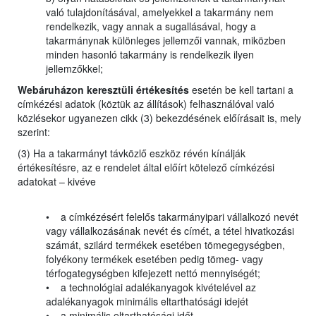
való tulajdonításával, amelyekkel a takarmány nem
rendelkezik, vagy annak a sugallásával, hogy a
takarmánynak különleges jellemzői vannak, miközben
minden hasonló takarmány is rendelkezik ilyen
jellemzőkkel;
Webáruházon keresztüli értékesítés
esetén be kell tartani a
címkézési adatok (köztük az állítások) felhasználóval való
közlésekor ugyanezen cikk (3) bekezdésének előírásait is, mely
szerint:
(3) Ha a takarmányt távközlő eszköz révén kínálják
értékesítésre, az e rendelet által előírt kötelező címkézési
adatokat – kivéve
• a címkézésért felelős takarmányipari vállalkozó nevét
vagy vállalkozásának nevét és címét, a tétel hivatkozási
számát, szilárd termékek esetében tömegegységben,
folyékony termékek esetében pedig tömeg- vagy
térfogategységben kifejezett nettó mennyiségét;
• a technológiai adalékanyagok kivételével az
adalékanyagok minimális eltarthatósági idejét
• a minimális eltarthatósági időt –