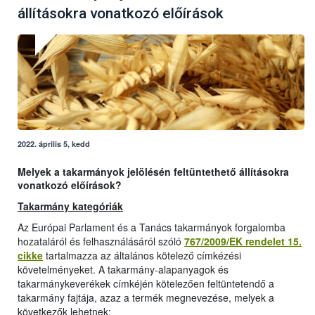
állításokra vonatkozó előírások
2022. április 5, kedd
Melyek a takarmányok jelölésén feltüntethető állításokra
vonatkozó előírások?
Takarmány kategóriák
Az Európai Parlament és a Tanács takarmányok forgalomba
hozataláról és felhasználásáról szóló
767/2009/EK rendelet 15.
cikke
tartalmazza az általános kötelező címkézési
követelményeket. A takarmány-alapanyagok és
takarmánykeverékek címkéjén kötelezően feltüntetendő a
takarmány fajtája, azaz a termék megnevezése, melyek a
következők lehetnek: