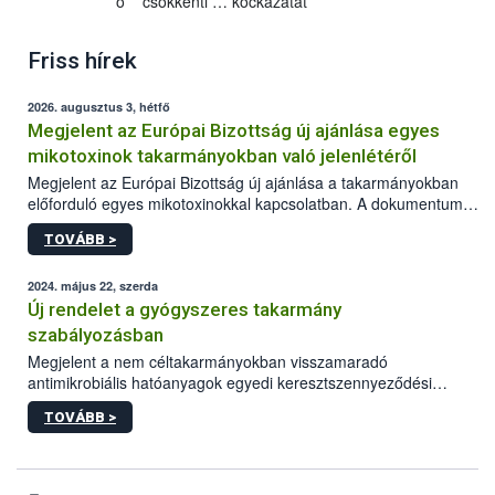
o csökkenti … kockázatát
Friss hírek
2026. augusztus 3, hétfő
Megjelent az Európai Bizottság új ajánlása egyes
mikotoxinok takarmányokban való jelenlétéről
Megjelent az Európai Bizottság új ajánlása a takarmányokban
előforduló egyes mikotoxinokkal kapcsolatban. A dokumentum
2027-től új irányértékek alkalmazását írja elő, és a jelenleg
TOVÁBB >
hatályos uniós ajánlások helyébe lép.
2024. május 22, szerda
Új rendelet a gyógyszeres takarmány
szabályozásban
Megjelent a nem céltakarmányokban visszamaradó
antimikrobiális hatóanyagok egyedi keresztszennyeződési
határértékeinek és ezen anyagokra vonatkozó analitikai
TOVÁBB >
módszerek megállapításáról szóló EU rendelet.