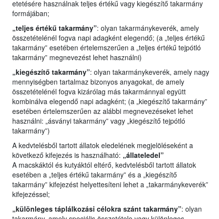
etetésére használnak teljes értékű vagy kiegészítő takarmány
formájában;
„teljes értékű takarmány”
: olyan takarmánykeverék, amely
összetételénél fogva napi adagként elegendő; (a „teljes értékű
takarmány” esetében értelemszerűen a „teljes értékű tejpótló
takarmány” megnevezést lehet használni)
„kiegészítő takarmány”
: olyan takarmánykeverék, amely nagy
mennyiségben tartalmaz bizonyos anyagokat, de amely
összetételénél fogva kizárólag más takarmánnyal együtt
kombinálva elegendő napi adagként; (a „kiegészítő takarmány”
esetében értelemszerűen az alábbi megnevezéseket lehet
használni: „ásványi takarmány” vagy „kiegészítő tejpótló
takarmány”)
A kedvtelésből tartott állatok eledelének megjelöléseként a
következő kifejezés is használható:
„állateledel”
A macskáktól és kutyáktól eltérő, kedvtelésből tartott állatok
esetében a „teljes értékű takarmány” és a „kiegészítő
takarmány” kifejezést helyettesíteni lehet a „takarmánykeverék”
kifejezéssel;
„különleges táplálkozási célokra szánt takarmány”
: olyan
takarmány, amely speciális összetétele vagy különleges