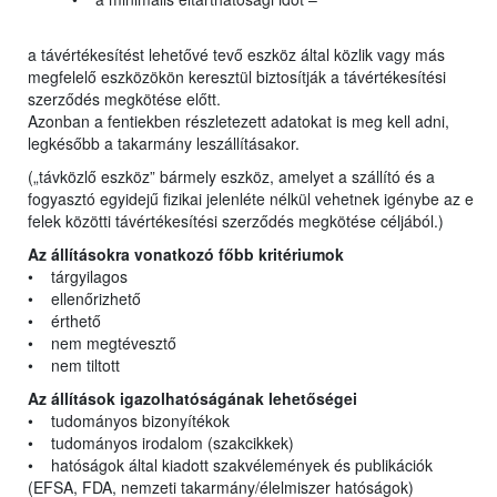
a távértékesítést lehetővé tevő eszköz által közlik vagy más
megfelelő eszközökön keresztül biztosítják a távértékesítési
szerződés megkötése előtt.
Azonban a fentiekben részletezett adatokat is meg kell adni,
legkésőbb a takarmány leszállításakor.
(„távközlő eszköz” bármely eszköz, amelyet a szállító és a
fogyasztó egyidejű fizikai jelenléte nélkül vehetnek igénybe az e
felek közötti távértékesítési szerződés megkötése céljából.)
Az állításokra vonatkozó főbb kritériumok
• tárgyilagos
• ellenőrizhető
• érthető
• nem megtévesztő
• nem tiltott
Az állítások igazolhatóságának lehetőségei
• tudományos bizonyítékok
• tudományos irodalom (szakcikkek)
• hatóságok által kiadott szakvélemények és publikációk
(EFSA, FDA, nemzeti takarmány/élelmiszer hatóságok)