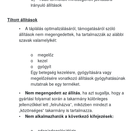
irányuló állítások
Tiltott állítások
• A táplálás optimalizálásáról, támogatásáról szóló
állítások nem megengedettek, ha tartalmazzák az alábbi
szavak valamelyikét:
o megelőz
o kezel
o gyógyít
Egy betegség kezelésre, gyógyítására vagy
megelőzésére vonatkozó állítások gyógyhatásúnak
mutatnak be egy terméket.
•
Nem megengedett az állítás
, ha azt sugallja, hogy a
gyártási folyamat során a takarmány különleges
jellemzőkkel lett „felruházva”, miközben mindezt a
„közönséges” takarmány is tartalmazza.
•
Nem alkalmazhatók a következő kifejezések:
o adag/adagolás/dózis