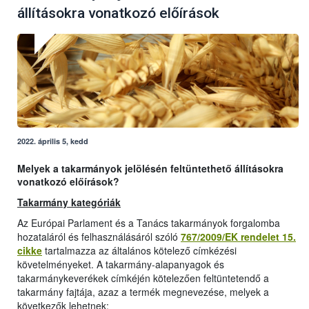
állításokra vonatkozó előírások
2022. április 5, kedd
Melyek a takarmányok jelölésén feltüntethető állításokra
vonatkozó előírások?
Takarmány kategóriák
Az Európai Parlament és a Tanács takarmányok forgalomba
hozataláról és felhasználásáról szóló
767/2009/EK rendelet 15.
cikke
tartalmazza az általános kötelező címkézési
követelményeket. A takarmány-alapanyagok és
takarmánykeverékek címkéjén kötelezően feltüntetendő a
takarmány fajtája, azaz a termék megnevezése, melyek a
következők lehetnek: