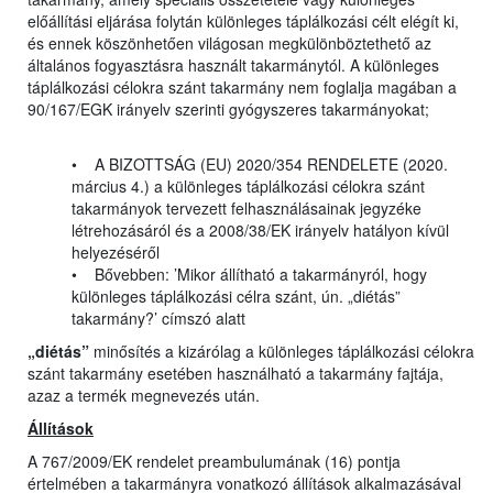
előállítási eljárása folytán különleges táplálkozási célt elégít ki,
és ennek köszönhetően világosan megkülönböztethető az
általános fogyasztásra használt takarmánytól. A különleges
táplálkozási célokra szánt takarmány nem foglalja magában a
90/167/EGK irányelv szerinti gyógyszeres takarmányokat;
• A BIZOTTSÁG (EU) 2020/354 RENDELETE (2020.
március 4.) a különleges táplálkozási célokra szánt
takarmányok tervezett felhasználásainak jegyzéke
létrehozásáról és a 2008/38/EK irányelv hatályon kívül
helyezéséről
• Bővebben: ’Mikor állítható a takarmányról, hogy
különleges táplálkozási célra szánt, ún. „diétás”
takarmány?’ címszó alatt
„diétás”
minősítés a kizárólag a különleges táplálkozási célokra
szánt takarmány esetében használható a takarmány fajtája,
azaz a termék megnevezés után.
Állítások
A 767/2009/EK rendelet preambulumának (16) pontja
értelmében a takarmányra vonatkozó állítások alkalmazásával