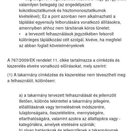
valamilyen betegség (az engedélyezett
kokcidiosztatikumok és hisztomonosztatikumok
kivételével); Ez a pont azonban nem alkalmazható a
táplálási egyensúly felborulására vonatkozó állításokra,
amennyiben ahhoz nem társítanak kóros tünetet;
• a tervezett felhasználások jegyzékében felsorolt
különleges táplálkozási célt szolgál, kivéve, ha megfelel
az abban foglalt követelményeknek
A 767/2009/EK rendelet 11. cikke tartalmazza a címkézés és
kiszerelés elveire vonatkozó előírásokat, mely szerint:
(1) A takarmány címkézése és kiszerelése nem tévesztheti meg
a felhasználót, különösen:
a) a takarmány tervezett felhasználását és jellemzőit
illetően, különös tekintettel a takarmány jellegére,
előállításának vagy termelésének módszerére,
tulajdonságaira, összetételére, mennyiségére,
eltarthatóságára, valamint azokra az állatfajokra vagy -
kategóriákra, amelyek etetésére szánták;
b) olyan hatásoknak és jellemzőknek a takarmánynak