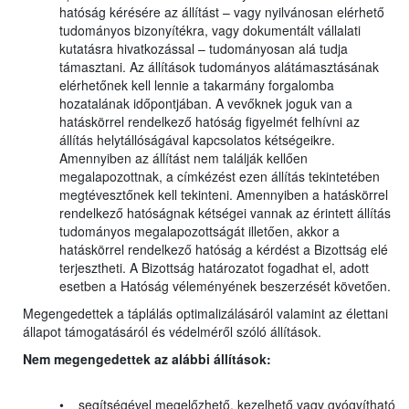
hatóság kérésére az állítást – vagy nyilvánosan elérhető
tudományos bizonyítékra, vagy dokumentált vállalati
kutatásra hivatkozással – tudományosan alá tudja
támasztani. Az állítások tudományos alátámasztásának
elérhetőnek kell lennie a takarmány forgalomba
hozatalának időpontjában. A vevőknek joguk van a
hatáskörrel rendelkező hatóság figyelmét felhívni az
állítás helytállóságával kapcsolatos kétségeikre.
Amennyiben az állítást nem találják kellően
megalapozottnak, a címkézést ezen állítás tekintetében
megtévesztőnek kell tekinteni. Amennyiben a hatáskörrel
rendelkező hatóságnak kétségei vannak az érintett állítás
tudományos megalapozottságát illetően, akkor a
hatáskörrel rendelkező hatóság a kérdést a Bizottság elé
terjesztheti. A Bizottság határozatot fogadhat el, adott
esetben a Hatóság véleményének beszerzését követően.
Megengedettek a táplálás optimalizálásáról valamint az élettani
állapot támogatásáról és védelméről szóló állítások.
Nem megengedettek az alábbi állítások:
• segítségével megelőzhető, kezelhető vagy gyógyítható