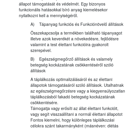
állapot támogatását és védelmét. Egy bizonyos
funkcionális hatásokkal bíró anyag kiemelésekor
nyilatkozni kell a mennyiségéről.
A) Tápanyag funkciós és Funkciónövelő állítások
Összekapcsolja a termékben található tápanyagot
illetve azok keverékét a növekedésre, fejlődésre
valamint a test élettani funkcióira gyakorolt
szerepével.
B) Egészségmegőrző állítások és valamely
betegség kockázatának csökkentéséről szóló
állítások
A táplálkozás optimalizálásáról és az élettani
állapotok támogatásáról szóló állítások. Utalhatnak
az egészségmegőrzésre vagy a kiegyensúlyozatlan
táplálkozásból fakadó betegség kockázatának
csökkentésére.
Támogatja vagy erősíti az állat élettani funkcióit,
vagy segít visszaállítani a normál élettani állapotot
Fontos kiemelni, hogy különleges táplálkozási
célokra szánt takarmányként (másnéven: diétás