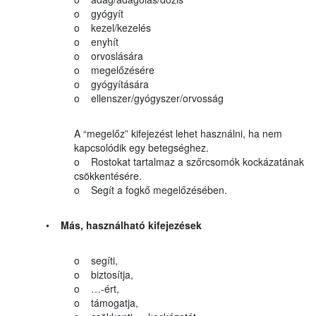
o gyógyít
o kezel/kezelés
o enyhít
o orvoslására
o megelőzésére
o gyógyítására
o ellenszer/gyógyszer/orvosság
A “megelőz” kifejezést lehet használni, ha nem
kapcsolódik egy betegséghez.
o Rostokat tartalmaz a szőrcsomók kockázatának
csökkentésére.
o Segít a fogkő megelőzésében.
•
Más, használható kifejezések
o segíti,
o biztosítja,
o …-ért,
o támogatja,