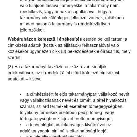
való tulajdonításával, amelyekkel a takarmány nem
rendelkezik, vagy annak a sugallásával, hogy a
takarmánynak különleges jellemzői vannak, miközben
minden hasonló takarmány is rendelkezik ilyen
jellemzőkkel;
Webáruházon keresztüli értékesítés
esetén be kell tartani a
címkézési adatok (köztük az állítások) felhasználóval való
közlésekor ugyanezen cikk (3) bekezdésének előírásait is, mely
szerint:
(3) Ha a takarmányt távközlő eszköz révén kínálják
értékesítésre, az e rendelet által előírt kötelező címkézési
adatokat – kivéve
• a címkézésért felelős takarmányipari vállalkozó nevét
vagy vállalkozásának nevét és címét, a tétel hivatkozási
számát, szilárd termékek esetében tömegegységben,
folyékony termékek esetében pedig tömeg- vagy
térfogategységben kifejezett nettó mennyiségét;
• a technológiai adalékanyagok kivételével az
adalékanyagok minimális eltarthatósági idejét
• a minimális eltarthatósági időt –