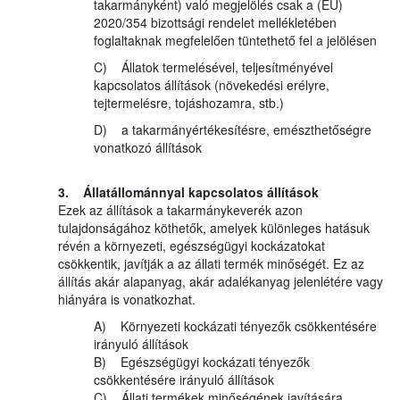
takarmányként) való megjelölés csak a (EU)
2020/354 bizottsági rendelet mellékletében
foglaltaknak megfelelően tüntethető fel a jelölésen
C) Állatok termelésével, teljesítményével
kapcsolatos állítások (növekedési erélyre,
tejtermelésre, tojáshozamra, stb.)
D) a takarmányértékesítésre, emészthetőségre
vonatkozó állítások
3. Állatállománnyal kapcsolatos állítások
Ezek az állítások a takarmánykeverék azon
tulajdonságához köthetők, amelyek különleges hatásuk
révén a környezeti, egészségügyi kockázatokat
csökkentik, javítják a az állati termék minőségét. Ez az
állítás akár alapanyag, akár adalékanyag jelenlétére vagy
hiányára is vonatkozhat.
A) Környezeti kockázati tényezők csökkentésére
irányuló állítások
B) Egészségügyi kockázati tényezők
csökkentésére irányuló állítások
C) Állati termékek minőségének javítására