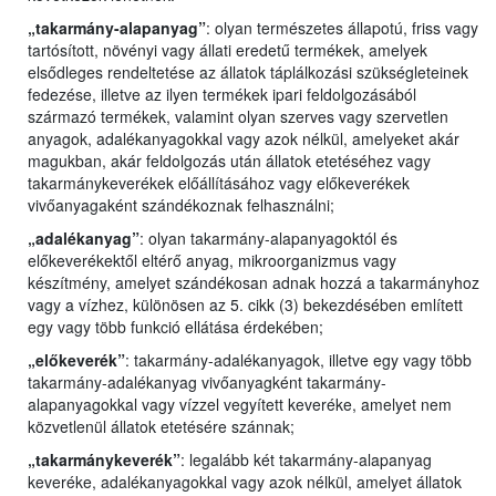
„takarmány-alapanyag”
: olyan természetes állapotú, friss vagy
tartósított, növényi vagy állati eredetű termékek, amelyek
elsődleges rendeltetése az állatok táplálkozási szükségleteinek
fedezése, illetve az ilyen termékek ipari feldolgozásából
származó termékek, valamint olyan szerves vagy szervetlen
anyagok, adalékanyagokkal vagy azok nélkül, amelyeket akár
magukban, akár feldolgozás után állatok etetéséhez vagy
takarmánykeverékek előállításához vagy előkeverékek
vivőanyagaként szándékoznak felhasználni;
„adalékanyag”
: olyan takarmány-alapanyagoktól és
előkeverékektől eltérő anyag, mikroorganizmus vagy
készítmény, amelyet szándékosan adnak hozzá a takarmányhoz
vagy a vízhez, különösen az 5. cikk (3) bekezdésében említett
egy vagy több funkció ellátása érdekében;
„előkeverék”
: takarmány-adalékanyagok, illetve egy vagy több
takarmány-adalékanyag vivőanyagként takarmány-
alapanyagokkal vagy vízzel vegyített keveréke, amelyet nem
közvetlenül állatok etetésére szánnak;
„takarmánykeverék”
: legalább két takarmány-alapanyag
keveréke, adalékanyagokkal vagy azok nélkül, amelyet állatok