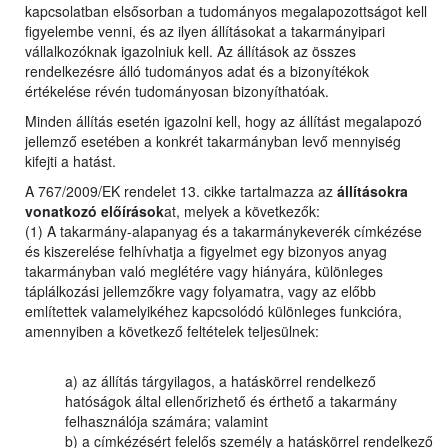
kapcsolatban elsősorban a tudományos megalapozottságot kell
figyelembe venni, és az ilyen állításokat a takarmányipari
vállalkozóknak igazolniuk kell. Az állítások az összes
rendelkezésre álló tudományos adat és a bizonyítékok
értékelése révén tudományosan bizonyíthatóak.
Minden állítás esetén igazolni kell, hogy az állítást megalapozó
jellemző esetében a konkrét takarmányban levő mennyiség
kifejti a hatást.
A 767/2009/EK rendelet 13. cikke tartalmazza az
állításokra
vonatkozó előírások
at, melyek a következők:
(1) A takarmány-alapanyag és a takarmánykeverék címkézése
és kiszerelése felhívhatja a figyelmet egy bizonyos anyag
takarmányban való meglétére vagy hiányára, különleges
táplálkozási jellemzőkre vagy folyamatra, vagy az előbb
említettek valamelyikéhez kapcsolódó különleges funkcióra,
amennyiben a következő feltételek teljesülnek:
a) az állítás tárgyilagos, a hatáskörrel rendelkező
hatóságok által ellenőrizhető és érthető a takarmány
felhasználója számára; valamint
b) a címkézésért felelős személy a hatáskörrel rendelkező