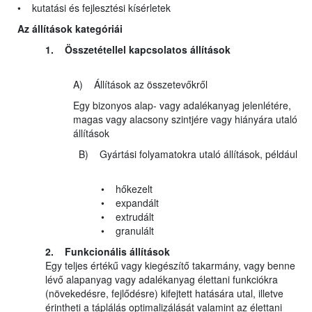
• kutatási és fejlesztési kísérletek
Az állítások kategóriái
1. Összetétellel kapcsolatos állítások
A) Állítások az összetevőkről
Egy bizonyos alap- vagy adalékanyag jelenlétére,
magas vagy alacsony szintjére vagy hiányára utaló
állítások
B) Gyártási folyamatokra utaló állítások, például
• hőkezelt
• expandált
• extrudált
• granulált
2. Funkcionális állítások
Egy teljes értékű vagy kiegészítő takarmány, vagy benne
lévő alapanyag vagy adalékanyag élettani funkciókra
(növekedésre, fejlődésre) kifejtett hatására utal, illetve
érintheti a táplálás optimalizálását valamint az élettani