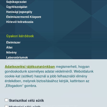
Sajtókapcsolat
Ügyfélszolgálat
Hatósági jogsegély
Élelmiszermentő Központ
Hírlevél feliratkozás
Gyakori kérdések
Élelmiszer
Állat
Növény
Laboratóriumok
Labor/Egyéb
Adatkezelési tájékoztatónkban
megismerheti, hogyan
gondoskodunk személyes adatai védelméről. Weboldalunk
cookie-kat (sütiket) használ a jobb felhasználói élmény
érdekében, melynek biztosításához kérjük, kattintson az
„Elfogadom” gombra.
Statisztikai célú sütik
Nemzeti Élelmiszerlánc-biztonsági Hivatal