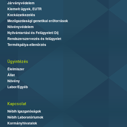
Járványvédelem
Kiemelt ügyek, EUTR
Kockázatkezelés
Mezőgazdasági genetikai erőforrások
Növényvédelem
Nyilvántartási és Felügyeleti Díj
Rendszerszervezés és felügyelet
Termékpálya-ellenőrzés
Ügyintézés
Élelmiszer
Állat
Növény
Labor/Egyéb
Kapcsolat
Nébih Igazgatóságok
Nébih Laboratóriumok
Kormányhivatalok