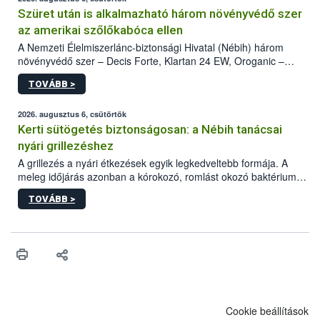
Szüret után is alkalmazható három növényvédő szer
az amerikai szőlőkabóca ellen
A Nemzeti Élelmiszerlánc-biztonsági Hivatal (Nébih) három
növényvédő szer – Decis Forte, Klartan 24 EW, Oroganic –
engedélyokiratát módosította, így azok a szüretet követően,
TOVÁBB >
egészen a vesszőérettség (BBCH 91) stádiumáig
felhasználhatóak a szőlőben. A kiterjesztések célja, hogy a korai
érésű szőlőkben is legyen lehetőség a károsító elleni további
2026. augusztus 6, csütörtök
védekezésre. Az Oroganic készítmény kis kiszerelésben kiskerti
Kerti sütögetés biztonságosan: a Nébih tanácsai
felhasználók számára is elérhető és ökológiai termesztésben is
nyári grillezéshez
engedélyezett.
A grillezés a nyári étkezések egyik legkedveltebb formája. A
meleg időjárás azonban a kórokozó, romlást okozó baktériumok
gyorsabb szaporodásának is kedvez. A szabadtéri sütögetés
TOVÁBB >
ezért nem csupán a megfelelő sütési technikáról szól: legalább
ilyen fontos az alapanyagok biztonságos kezelése, az alapvető
higiéniai szabályok betartása, a megfelelő hőkezelés, valamint a
maradékok szakszerű tárolása. A Nemzeti Élelmiszerlánc-
biztonsági Hivatal (Nébih) Oktatási Programja összegyűjtötte a
biztonságos grillezés legfontosabb tudnivalóit.
Cookie beállítások