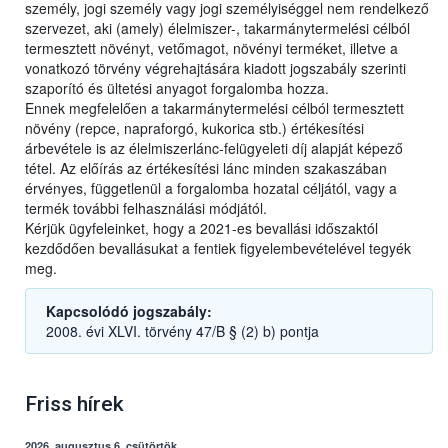
személy, jogi személy vagy jogi személyiséggel nem rendelkező
szervezet, aki (amely) élelmiszer-, takarmánytermelési célból
termesztett növényt, vetőmagot, növényi terméket, illetve a
vonatkozó törvény végrehajtására kiadott jogszabály szerinti
szaporító és ültetési anyagot forgalomba hozza.
Ennek megfelelően a takarmánytermelési célból termesztett
növény (repce, napraforgó, kukorica stb.) értékesítési
árbevétele is az élelmiszerlánc-felügyeleti díj alapját képező
tétel. Az előírás az értékesítési lánc minden szakaszában
érvényes, függetlenül a forgalomba hozatal céljától, vagy a
termék további felhasználási módjától.
Kérjük ügyfeleinket, hogy a 2021-es bevallási időszaktól
kezdődően bevallásukat a fentiek figyelembevételével tegyék
meg.
Kapcsolódó jogszabály:
2008. évi XLVI. törvény 47/B § (2) b) pontja
Friss hírek
2026. augusztus 6, csütörtök