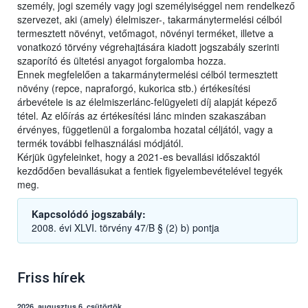
személy, jogi személy vagy jogi személyiséggel nem rendelkező
szervezet, aki (amely) élelmiszer-, takarmánytermelési célból
termesztett növényt, vetőmagot, növényi terméket, illetve a
vonatkozó törvény végrehajtására kiadott jogszabály szerinti
szaporító és ültetési anyagot forgalomba hozza.
Ennek megfelelően a takarmánytermelési célból termesztett
növény (repce, napraforgó, kukorica stb.) értékesítési
árbevétele is az élelmiszerlánc-felügyeleti díj alapját képező
tétel. Az előírás az értékesítési lánc minden szakaszában
érvényes, függetlenül a forgalomba hozatal céljától, vagy a
termék további felhasználási módjától.
Kérjük ügyfeleinket, hogy a 2021-es bevallási időszaktól
kezdődően bevallásukat a fentiek figyelembevételével tegyék
meg.
Kapcsolódó jogszabály:
2008. évi XLVI. törvény 47/B § (2) b) pontja
Friss hírek
2026. augusztus 6, csütörtök