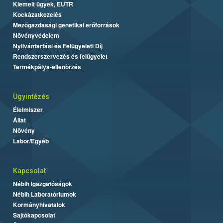
Kiemelt ügyek, EUTR
Kockázatkezelés
Mezőgazdasági genetikai erőforrások
Növényvédelem
Nyilvántartási és Felügyeleti Díj
Rendszerszervezés és felügyelet
Termékpálya-ellenőrzés
Ügyintézés
Élelmiszer
Állat
Növény
Labor/Egyéb
Kapcsolat
Nébih Igazgatóságok
Nébih Laboratóriumok
Kormányhivatalok
Sajtókapcsolat