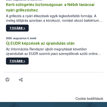
Kerti sütögetés biztonságosan: a Nébih tanácsai
nyári grillezéshez
A grillezés a nyári étkezések egyik legkedveltebb formája. A
meleg időjárás azonban a kórokozó, romlást okozó baktériumok
gyorsabb szaporodásának is kedvez. A szabadtéri sütögetés
TOVÁBB >
ezért nem csupán a megfelelő sütési technikáról szól: legalább
ilyen fontos az alapanyagok biztonságos kezelése, az alapvető
higiéniai szabályok betartása, a megfelelő hőkezelés, valamint a
2026. augusztus 4, kedd
maradékok szakszerű tárolása. A Nemzeti Élelmiszerlánc-
Új EUDR képzések az újraindulás után
biztonsági Hivatal (Nébih) Oktatási Programja összegyűjtötte a
Az Információs Rendszer újbóli megnyitását követően
biztonságos grillezés legfontosabb tudnivalóit.
újraindultak az EUDR szerinti piaci szereplőknek szóló online
képzések.
TOVÁBB >
Cookie beállítások