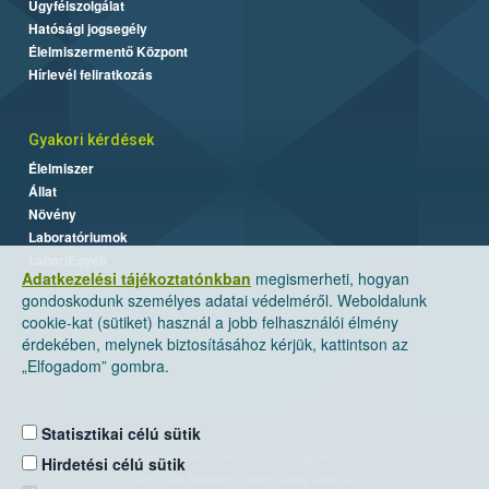
Ügyfélszolgálat
Hatósági jogsegély
Élelmiszermentő Központ
Hírlevél feliratkozás
Gyakori kérdések
Élelmiszer
Állat
Növény
Laboratóriumok
Labor/Egyéb
Adatkezelési tájékoztatónkban
megismerheti, hogyan
gondoskodunk személyes adatai védelméről. Weboldalunk
cookie-kat (sütiket) használ a jobb felhasználói élmény
érdekében, melynek biztosításához kérjük, kattintson az
„Elfogadom” gombra.
Statisztikai célú sütik
Nemzeti Élelmiszerlánc-biztonsági Hivatal
Hirdetési célú sütik
Cím: 1024 Budapest, Keleti Károly utca. 24.