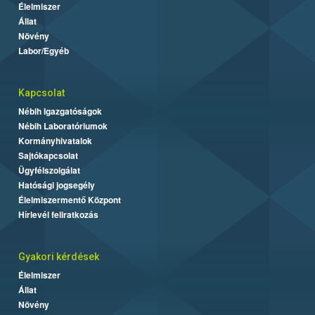
Élelmiszer
Állat
Növény
Labor/Egyéb
Kapcsolat
Nébih Igazgatóságok
Nébih Laboratóriumok
Kormányhivatalok
Sajtókapcsolat
Ügyfélszolgálat
Hatósági jogsegély
Élelmiszermentő Központ
Hírlevél feliratkozás
Gyakori kérdések
Élelmiszer
Állat
Növény