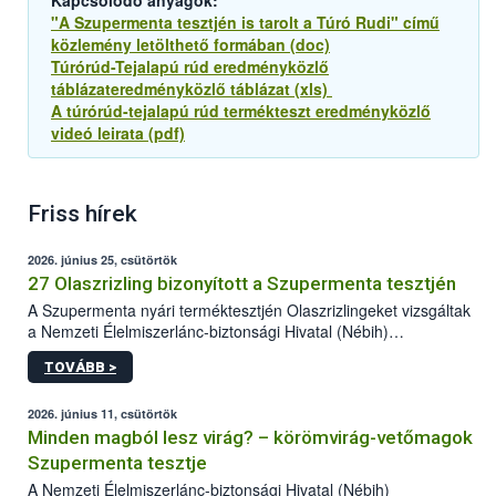
Kapcsolódó anyagok:
"A Szupermenta tesztjén is tarolt a Túró Rudi" című
közlemény letölthető formában (doc)
Túrórúd-Tejalapú rúd eredményközlő
táblázateredményközlő táblázat (xls)
A túrórúd-tejalapú rúd termékteszt eredményközlő
videó leirata (pdf)
Friss hírek
2026. június 25, csütörtök
27 Olaszrizling bizonyított a Szupermenta tesztjén
A Szupermenta nyári terméktesztjén Olaszrizlingeket vizsgáltak
a Nemzeti Élelmiszerlánc-biztonsági Hivatal (Nébih)
szakemberei. Összesen 27 bor került „nagyító alá”, melyek az
TOVÁBB >
élelmiszerbiztonsági és -minőségi vizsgálatok, valamint a
jelölés-ellenőrzés szempontjából is megfeleltek. A kedveltségi
vizsgálaton az is kiderült, melyek a kóstolók által
2026. június 11, csütörtök
legkedveltebbnek ítélt Olaszrizlingek.
Minden magból lesz virág? – körömvirág-vetőmagok
Szupermenta tesztje
A Nemzeti Élelmiszerlánc-biztonsági Hivatal (Nébih)