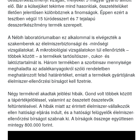
elő. Bár a külsejüket tekintve mind hasonlóak, összetételüket
illetően jelentősen különböznek a finomságok. Éppen ezért a
tesztben végül 15 túródesszert és 7 tejalapú
desszertkészítmény termék szerepelt.
A Nébih laboratóriumaiban ez alkalommal is elvégezték a
szakemberek az élelmiszerbiztonsági és -minőségi
vizsgálatokat. A mikrobiológiai vizsgálatokon túl ellenőrizték –
többek között – a termékek tartósítószer-, cukor- és
laktóztartalmát is. Három termékben a szorbinsav mennyisége
meghaladta az adalékanyagokról szóló rendeletben
meghatározott felső határértéket, emiatt a termékek gyártójának
élelmiszer-ellenőrzési bírságot kell fizetnie.
Négy terméknél akadtak jelölési hibák. Gond volt többek között
a tápértékjelöléssel, valamint az összetett összetevők
feltüntetésével. A hibák miatt az érintett élelmiszer-vállalkozók
ellen hatósági eljárás indult, és a hatósági felügyelők élelmiszer-
ellenőrzési bírságot szabnak ki. A bírságok összege együttesen
mintegy 800.000 forint.