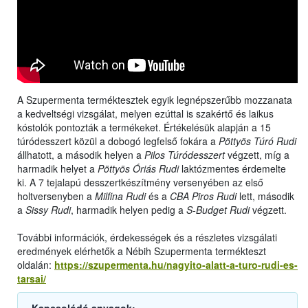
A Szupermenta terméktesztek egyik legnépszerűbb mozzanata
a kedveltségi vizsgálat, melyen ezúttal is szakértő és laikus
kóstolók pontozták a termékeket. Értékelésük alapján a 15
túródesszert közül a dobogó legfelső fokára a
Pöttyös Túró Rudi
állhatott, a második helyen a
Pilos Túródesszert
végzett, míg a
harmadik helyet a
Pöttyös Óriás Rudi
laktózmentes érdemelte
ki. A 7 tejalapú desszertkészítmény versenyében az első
holtversenyben a
Milfina Rudi
és a
CBA Piros Rudi
lett, második
a
Sissy Rudi
, harmadik helyen pedig a
S-Budget Rudi
végzett.
További információk, érdekességek és a részletes vizsgálati
eredmények elérhetők a Nébih Szupermenta termékteszt
oldalán:
https://szupermenta.hu/nagyito-alatt-a-turo-rudi-es-
tarsai/