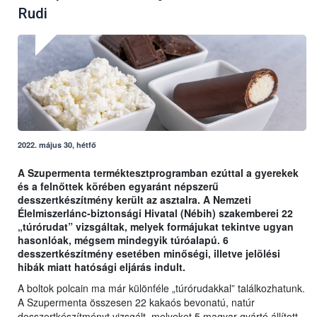
Rudi
2022. május 30, hétfő
A Szupermenta terméktesztprogramban ezúttal a gyerekek
és a felnőttek körében egyaránt népszerű
desszertkészítmény került az asztalra. A Nemzeti
Élelmiszerlánc-biztonsági Hivatal (Nébih) szakemberei 22
„túrórudat” vizsgáltak, melyek formájukat tekintve ugyan
hasonlóak, mégsem mindegyik túróalapú. 6
desszertkészítmény esetében minőségi, illetve jelölési
hibák miatt hatósági eljárás indult.
A boltok polcain ma már különféle „túrórudakkal” találkozhatunk.
A Szupermenta összesen 22 kakaós bevonatú, natúr
desszertkészítményt vizsgált, melyeket 5 magyar gyártó állított