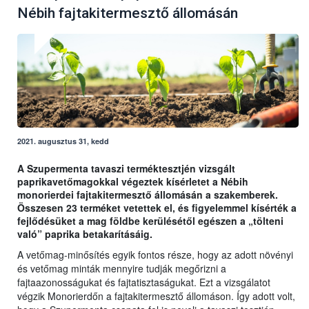
Nébih fajtakitermesztő állomásán
2021. augusztus 31, kedd
A Szupermenta tavaszi terméktesztjén vizsgált
paprikavetőmagokkal végeztek kísérletet a Nébih
monorierdei fajtakitermesztő állomásán a szakemberek.
Összesen 23 terméket vetettek el, és figyelemmel kísérték a
fejlődésüket a mag földbe kerülésétől egészen a „tölteni
való” paprika betakarításáig.
A vetőmag-minősítés egyik fontos része, hogy az adott növényi
és vetőmag minták mennyire tudják megőrizni a
fajtaazonosságukat és fajtatisztaságukat. Ezt a vizsgálatot
végzik Monorierdőn a fajtakitermesztő állomáson. Így adott volt,