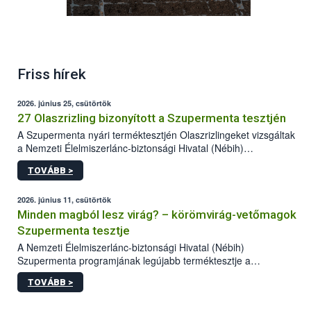
A paprikavetőmagokat a hozzáértők április elején
5x5 cm-es cellaméretű tálcákba vetették el
Friss hírek
szemenként.
2026. június 25, csütörtök
27 Olaszrizling bizonyított a Szupermenta tesztjén
A Szupermenta nyári terméktesztjén Olaszrizlingeket vizsgáltak
a Nemzeti Élelmiszerlánc-biztonsági Hivatal (Nébih)
szakemberei. Összesen 27 bor került „nagyító alá”, melyek az
TOVÁBB >
élelmiszerbiztonsági és -minőségi vizsgálatok, valamint a
jelölés-ellenőrzés szempontjából is megfeleltek. A kedveltségi
vizsgálaton az is kiderült, melyek a kóstolók által
2026. június 11, csütörtök
legkedveltebbnek ítélt Olaszrizlingek.
Minden magból lesz virág? – körömvirág-vetőmagok
Szupermenta tesztje
A Nemzeti Élelmiszerlánc-biztonsági Hivatal (Nébih)
Szupermenta programjának legújabb terméktesztje a
körömvirág-vetőmagokra fókuszált. A hatósági vizsgálatokon a
TOVÁBB >
szakemberek 16 kereskedelmi forgalomban kapható terméket
ellenőriztek. Három vetőmagtétel csírázóképessége nem felelt