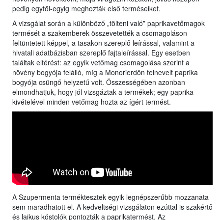
pedig egytől-egyig meghozták első terméseiket.
A vizsgálat során a különböző „tölteni való” paprikavetőmagok
termését a szakemberek összevetették a csomagoláson
feltüntetett képpel, a tasakon szereplő leírással, valamint a
hivatali adatbázisban szereplő fajtaleírással. Egy esetben
találtak eltérést: az egyik vetőmag csomagolása szerint a
növény bogyója felálló, míg a Monorierdőn felnevelt paprika
bogyója csüngő helyzetű volt. Összességében azonban
elmondhatjuk, hogy jól vizsgáztak a termékek; egy paprika
kivételével minden vetőmag hozta az ígért termést.
A Szupermenta terméktesztek egyik legnépszerűbb mozzanata
sem maradhatott el. A kedveltségi vizsgálaton ezúttal is szakértő
és laikus kóstolók pontozták a paprikatermést. Az