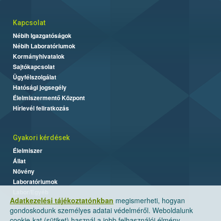
Kapcsolat
Nébih Igazgatóságok
Nébih Laboratóriumok
Kormányhivatalok
Sajtókapcsolat
Ügyfélszolgálat
Hatósági jogsegély
Élelmiszermentő Központ
Hírlevél feliratkozás
Gyakori kérdések
Élelmiszer
Állat
Növény
Laboratóriumok
Labor/Egyéb
Adatkezelési tájékoztatónkban
megismerheti, hogyan
gondoskodunk személyes adatai védelméről. Weboldalunk
cookie-kat (sütiket) használ a jobb felhasználói élmény