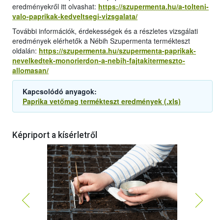
eredményekről itt olvashat:
https://szupermenta.hu/a-tolteni-
valo-paprikak-kedveltsegi-vizsgalata/
További információk, érdekességek és a részletes vizsgálati
eredmények elérhetők a Nébih Szupermenta termékteszt
oldalán:
https://szupermenta.hu/szupermenta-paprikak-
nevelkedtek-monorierdon-a-nebih-fajtakitermeszto-
allomasan/
Kapcsolódó anyagok:
Paprika vetőmag termékteszt eredmények (.xls)
Képriport a kísérletről