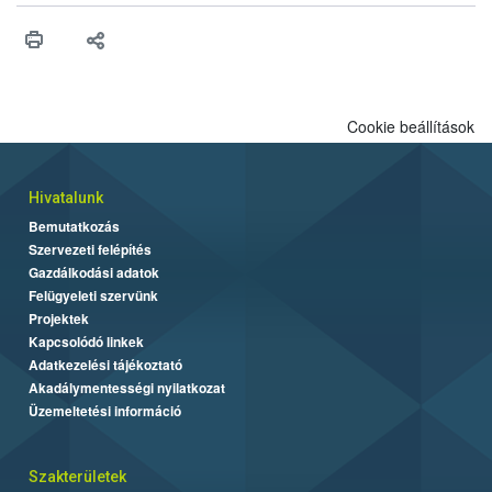
meg a jogszabályi előírásoknak, egy további termék pedig a
tisztasági követelményeknek nem tett eleget. A hatósági
felügyelők mind a négy esetben eljárást indítottak és elrendelték
a termékek forgalomból történő kivonását. A végső rangsor a
kedveltségi és a hatósági vizsgálat összesített eredményei
alapján alakult ki. A teszt a Nébih tordasi fajtakísérleti állomásán
Cookie beállítások
folytatódik a növények fejlődésének nyomonkövetésével.
Hivatalunk
Bemutatkozás
Szervezeti felépítés
Gazdálkodási adatok
Felügyeleti szervünk
Projektek
Kapcsolódó linkek
Adatkezelési tájékoztató
Akadálymentességi nyilatkozat
Üzemeltetési információ
Szakterületek