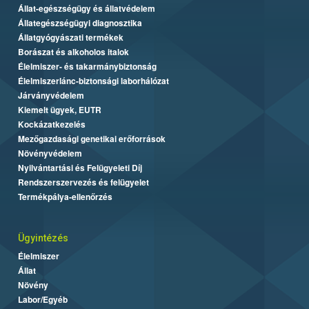
Állat-egészségügy és állatvédelem
Állategészségügyi diagnosztika
Állatgyógyászati termékek
Borászat és alkoholos italok
Élelmiszer- és takarmánybiztonság
Élelmiszerlánc-biztonsági laborhálózat
Járványvédelem
Kiemelt ügyek, EUTR
Kockázatkezelés
Mezőgazdasági genetikai erőforrások
Növényvédelem
Nyilvántartási és Felügyeleti Díj
Rendszerszervezés és felügyelet
Termékpálya-ellenőrzés
Ügyintézés
Élelmiszer
Állat
Növény
Labor/Egyéb