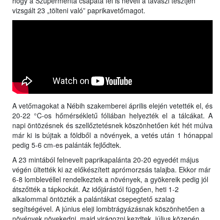
hogy a Szupermenta csapata fel is neveli a tavaszi tesztjén
vizsgált 23 „tölteni való” paprikavetőmagot.
A vetőmagokat a Nébih szakemberei április elején vetették el, és
20-22 °C-os hőmérsékletű fóliában helyezték el a tálcákat. A
napi öntözésnek és szellőztetésnek köszönhetően két hét múlva
már ki is bújtak a földből a növények, a vetés után 1 hónappal
pedig 5-6 cm-es palánták fejlődtek.
A 23 mintából felnevelt paprikapalánta 20-20 egyedét május
végén ültették ki az előkészített aprómorzsás talajba. Ekkor már
6-8 lomblevéllel rendelkeztek a növények, a gyökereik pedig jól
átszőtték a tápkockát. Az időjárástól függően, heti 1-2
alkalommal öntözték a palántákat csepegtető szalag
segítségével. A június eleji lombtrágyázásnak köszönhetően a
növények növekedni, majd virágozni kezdtek, július közepén