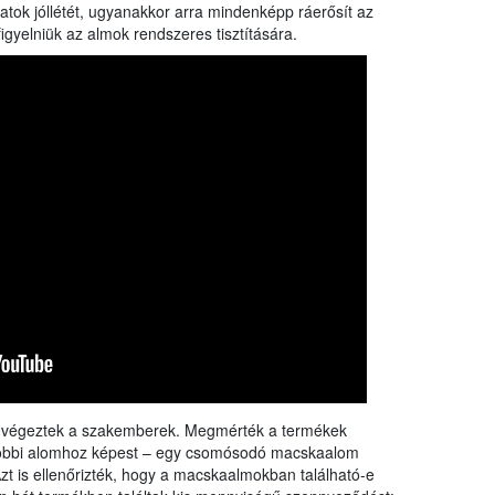
rangs
atok jóllétét, ugyanakkor arra mindenképp ráerősít az
össze
yelniük az almok rendszeres tisztítására.
a Nébi
a növ
is végeztek a szakemberek. Megmérték a termékek
a többi alomhoz képest – egy csomósodó macskaalom
zt is ellenőrizték, hogy a macskaalmokban található-e