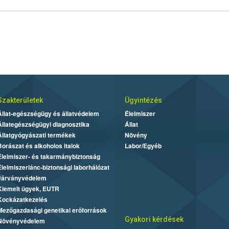
Szakterületek
Ügyintézés
Állat-egészségügy és állatvédelem
Élelmiszer
Állategészségügyi diagnosztika
Állat
Állatgyógyászati termékek
Növény
Borászat és alkoholos italok
Labor/Egyéb
Élelmiszer- és takarmánybiztonság
Élelmiszerlánc-biztonsági laborhálózat
Járványvédelem
Kiemelt ügyek, EUTR
Kockázatkezelés
Mezőgazdasági genetikai erőforrások
Gyakori kérdések
Növényvédelem