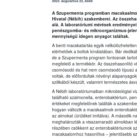
2023. augusztus 22, kedd
A Szupermenta programban macskaalmokat
Hivatal (Nébih) szakemberei. Az összeha
alá. A laboratóriumi mérések eredményei
penészgomba- és mikroorganizmus-jelen
mennyiségű idegen anyagot találtak.
A benti macskatartás egyik nélkülözhetetle
elérhetőek a boltok kínálatában. Bár dediká
de a Szupermenta program fontosnak tartott
megfelelő a termékkör. Az összehasonlító 
csomósodó és hat nem csomósodó típusú al
voltak, de előfordultak növényi alapanyag
szilikából készült, valamint természetes ásv
A Nébih laboratóriumaiban mikrobiológiai v
található szalmonella, enterobaktérium, p
értékeket megfelelőnek találták a szakembe
hogyan változik a macskaalmok enterobakt
az almokat (ürüléket imitálva). A második n
meghatározták a visszamaradó almokban lé
részében csökkent az enterobaktériumok 
macskaalomhoz hasonlítva – jelentősebb sz