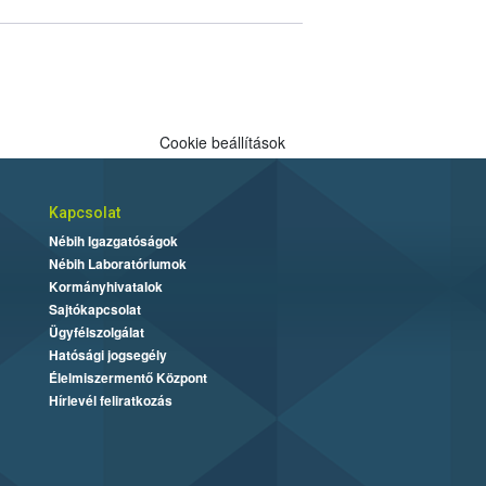
Cookie beállítások
Kapcsolat
Nébih Igazgatóságok
Nébih Laboratóriumok
Kormányhivatalok
Sajtókapcsolat
Ügyfélszolgálat
Hatósági jogsegély
Élelmiszermentő Központ
Hírlevél feliratkozás