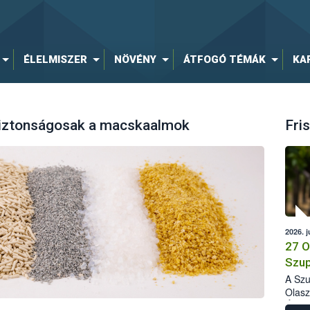
ÉLELMISZER
NÖVÉNY
ÁTFOGÓ TÉMÁK
KA
biztonságosak a macskaalmok
Fris
2026. j
27 O
Szup
A Szu
Olasz
Élelm