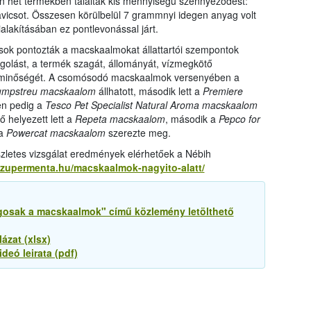
 hét termékben találtak kis mennyiségű szennyeződést:
avicsot. Összesen körülbelül 7 grammnyi idegen anyag volt
lakításában ez pontlevonással járt.
kusok pontozták a macskaalmokat állattartói szempontok
golást, a termék szagát, állományát, vízmegkötő
s minőségét. A csomósodó macskaalmok versenyében a
Klumpstreu macskaalom
állhatott, második lett a
Premiere
en pedig a
Tesco Pet Specialist Natural Aroma macskaalom
 helyezett lett a
Repeta macskaalom
, második a
Pepco for
 a
Powercat macskaalom
szerezte meg.
zletes vizsgálat eredmények elérhetőek a Nébih
szupermenta.hu/macskaalmok-nagyito-alatt/
ágosak a macskaalmok" című közlemény letölthető
ázat (xlsx)
eó leirata (pdf)