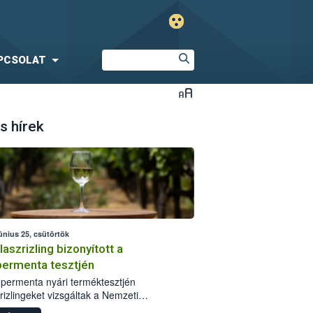
PCSOLAT
s hírek
únius 25, csütörtök
laszrizling bizonyított a
ermenta tesztjén
permenta nyári terméktesztjén
rizlingeket vizsgáltak a Nemzeti
iszerlánc-biztonsági Hivatal (Nébih)