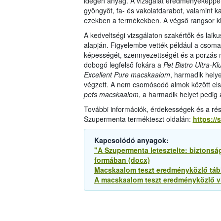
idegen anyag. A vizsgálat eredményeképpen
gyöngyöt, fa- és vakolatdarabot, valamint k
ezekben a termékekben. A végső rangsor kia
A kedveltségi vizsgálaton szakértők és lai
alapján. Figyelembe vették például a csoma
képességét, szennyezettségét és a porzá
dobogó legfelső fokára a
Pet Bistro Ultra-
Excellent Pure macskaalom
, harmadik hely
végzett. A nem csomósodó almok között első
pets macskaalom
, a harmadik helyet pedig
További információk, érdekességek és a rés
Szupermenta termékteszt oldalán:
https://
Kapcsolódó anyagok:
"A Szupermenta letesztelte: biztons
formában (docx)
Macskaalom teszt eredményközlő tábl
A macskaalom teszt eredményközlő vid