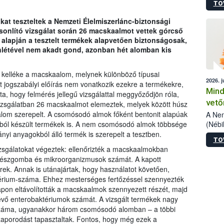
TO
szake
alá”,
 teszteltek a Nemzeti Élelmiszerlánc-biztonsági
vizsg
sonlító vizsgálat során 26 macskaalmot vettek górcső
szemp
 alapján a tesztelt termékek alapvetően biztonságosak,
vizsgá
létével nem akadt gond, azonban hét alomban kis
legke
n kelléke a macskaalom, melynek különböző típusai
2026. j
lt jogszabályi előírás nem vonatkozik ezekre a termékekre,
Mind
a, hogy felmérés jellegű vizsgálattal meggyőződjön róla,
vető
vizsgálatban 26 macskaalmot elemeztek, melyek között húsz
om szerepelt. A csomósodó almok főként bentonit alapúak
A Nem
(Nébi
okból készült termékek is. A nem csomósodó almok többsége
termé
ányi anyagokból álló termék is szerepelt a tesztben.
TO
fókus
izsgálatokat végeztek: ellenőrizték a macskaalmokban
szake
enészgomba és mikroorganizmusok számát. A kapott
kapha
rek. Annak is utánajártak, hogy használatot követően,
vetőm
érium-száma. Ehhez mesterséges fertőzéssel szennyezték
jogsz
apon eltávolították a macskaalmok szennyezett részét, majd
pedig
vő enterobaktériumok számát. A vizsgált termékek nagy
elege
száma, ugyanakkor három csomósodó alomban – a többi
esetb
termé
aporodást tapasztaltak. Fontos, hogy még ezek a