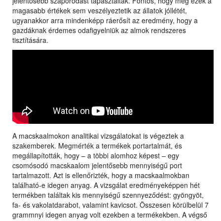
jelentősebb szaporodást tapasztaltak. Fontos, hogy még ezek a
magasabb értékek sem veszélyeztetik az állatok jóllétét,
ugyanakkor arra mindenképp ráerősít az eredmény, hogy a
gazdáknak érdemes odafigyelniük az almok rendszeres
tisztítására.
A macskaalmokon analitikai vizsgálatokat is végeztek a
szakemberek. Megmérték a termékek portartalmát, és
megállapították, hogy – a többi alomhoz képest – egy
csomósodó macskaalom jelentősebb mennyiségű port
tartalmazott. Azt is ellenőrizték, hogy a macskaalmokban
található-e idegen anyag. A vizsgálat eredményeképpen hét
termékben találtak kis mennyiségű szennyeződést: gyöngyöt,
fa- és vakolatdarabot, valamint kavicsot. Összesen körülbelül 7
grammnyi idegen anyag volt ezekben a termékekben. A végső