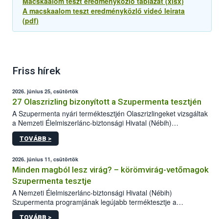
Macskaalom teszt eredményközlő táblázat (xlsx)
A macskaalom teszt eredményközlő videó leirata
(pdf)
Friss hírek
2026. június 25, csütörtök
27 Olaszrizling bizonyított a Szupermenta tesztjén
A Szupermenta nyári terméktesztjén Olaszrizlingeket vizsgáltak
a Nemzeti Élelmiszerlánc-biztonsági Hivatal (Nébih)
szakemberei. Összesen 27 bor került „nagyító alá”, melyek az
TOVÁBB >
élelmiszerbiztonsági és -minőségi vizsgálatok, valamint a
jelölés-ellenőrzés szempontjából is megfeleltek. A kedveltségi
vizsgálaton az is kiderült, melyek a kóstolók által
2026. június 11, csütörtök
legkedveltebbnek ítélt Olaszrizlingek.
Minden magból lesz virág? – körömvirág-vetőmagok
Szupermenta tesztje
A Nemzeti Élelmiszerlánc-biztonsági Hivatal (Nébih)
Szupermenta programjának legújabb terméktesztje a
körömvirág-vetőmagokra fókuszált. A hatósági vizsgálatokon a
TOVÁBB >