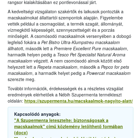
rangsor kialakításában ez pontlevonással járt.
A kedveltségi vizsgálaton szakértők és laikusok pontozták a
macskaalmokat állattartói szempontok alapján. Figyelembe
vették például a csomagolást, a termék szagát, állományát,
vízmegkötő képességét, szennyezettségét és a porzás
minőségét. A csomósodó macskaalmok versenyében a dobogó
legfelső fokára a
Pet Bistro Ultra-Klumpstreu macskaalom
állhatott, második lett a
Premiere Excellent Pure macskaalom
,
harmadik helyen pedig a
Tesco Pet Specialist Natural Aroma
macskaalom
végzett. A nem csomósodó almok között első
helyezett lett a
Repeta macskaalom
, második a
Pepco for pets
macskaalom
, a harmadik helyet pedig a
Powercat macskaalom
szerezte meg.
További információk, érdekességek és a részletes vizsgálat
eredmények elérhetőek a Nébih Szupermenta termékteszt
oldalán:
https://szupermenta.hu/macskaalmok-nagyito-alatt/
Kapcsolódó anyagok:
"A Szupermenta letesztelte: biztonságosak a
macskaalmok" című közlemény letölthető formában
(docx)