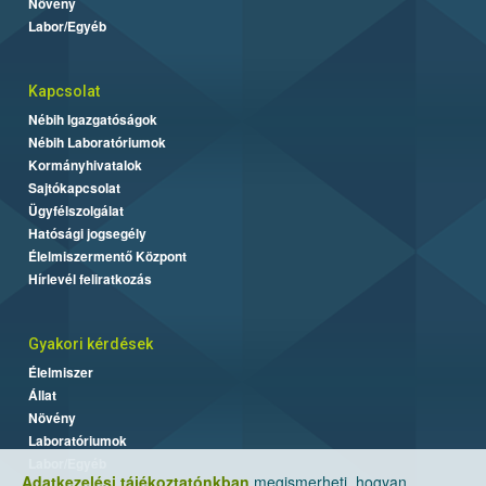
Növény
Labor/Egyéb
Kapcsolat
Nébih Igazgatóságok
Nébih Laboratóriumok
Kormányhivatalok
Sajtókapcsolat
Ügyfélszolgálat
Hatósági jogsegély
Élelmiszermentő Központ
Hírlevél feliratkozás
Gyakori kérdések
Élelmiszer
Állat
Növény
Laboratóriumok
Labor/Egyéb
Adatkezelési tájékoztatónkban
megismerheti, hogyan