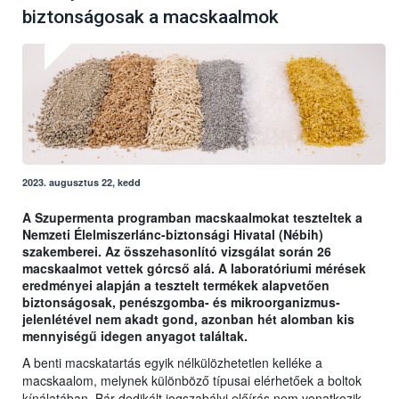
biztonságosak a macskaalmok
2023. augusztus 22, kedd
A Szupermenta programban macskaalmokat teszteltek a
Nemzeti Élelmiszerlánc-biztonsági Hivatal (Nébih)
szakemberei. Az összehasonlító vizsgálat során 26
macskaalmot vettek górcső alá. A laboratóriumi mérések
eredményei alapján a tesztelt termékek alapvetően
biztonságosak, penészgomba- és mikroorganizmus-
jelenlétével nem akadt gond, azonban hét alomban kis
mennyiségű idegen anyagot találtak.
A benti macskatartás egyik nélkülözhetetlen kelléke a
macskaalom, melynek különböző típusai elérhetőek a boltok
kínálatában. Bár dedikált jogszabályi előírás nem vonatkozik