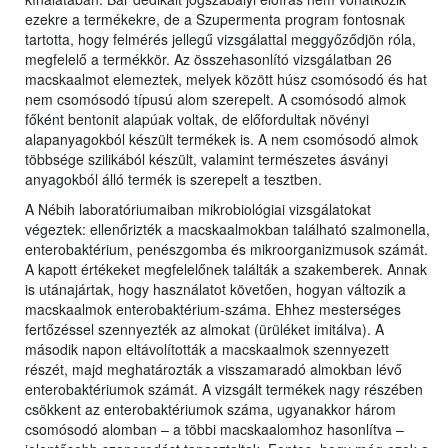
ezekre a termékekre, de a Szupermenta program fontosnak
tartotta, hogy felmérés jellegű vizsgálattal meggyőződjön róla,
megfelelő a termékkör. Az összehasonlító vizsgálatban 26
macskaalmot elemeztek, melyek között húsz csomósodó és hat
nem csomósodó típusú alom szerepelt. A csomósodó almok
főként bentonit alapúak voltak, de előfordultak növényi
alapanyagokból készült termékek is. A nem csomósodó almok
többsége szilikából készült, valamint természetes ásványi
anyagokból álló termék is szerepelt a tesztben.
A Nébih laboratóriumaiban mikrobiológiai vizsgálatokat
végeztek: ellenőrizték a macskaalmokban található szalmonella,
enterobaktérium, penészgomba és mikroorganizmusok számát.
A kapott értékeket megfelelőnek találták a szakemberek. Annak
is utánajártak, hogy használatot követően, hogyan változik a
macskaalmok enterobaktérium-száma. Ehhez mesterséges
fertőzéssel szennyezték az almokat (ürüléket imitálva). A
második napon eltávolították a macskaalmok szennyezett
részét, majd meghatározták a visszamaradó almokban lévő
enterobaktériumok számát. A vizsgált termékek nagy részében
csökkent az enterobaktériumok száma, ugyanakkor három
csomósodó alomban – a többi macskaalomhoz hasonlítva –