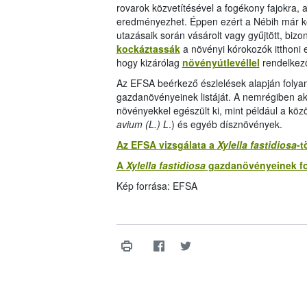
rovarok közvetítésével a fogékony fajokra, 
eredményezhet. Éppen ezért a Nébih már kor
utazásaik során vásárolt vagy gyűjtött, bi
kockáztassák
a növényi kórokozók itthoni e
hogy kizárólag
növényútlevéllel
rendelkező
Az EFSA beérkező észlelések alapján folya
gazdanövényeinek listáját. A nemrégiben akt
növényekkel egészült ki, mint például a köz
avium (L.) L
.) és egyéb dísznövények.
Az EFSA vizsgálata a
Xylella fastidiosa
-t
A
Xylella fastidiosa
gazdanövényeinek fo
Kép forrása: EFSA