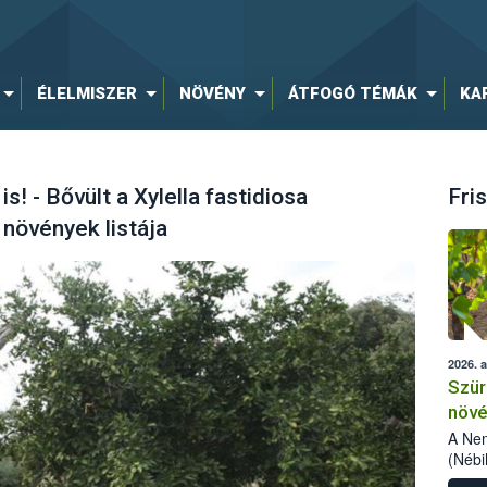
ÉLELMISZER
NÖVÉNY
ÁTFOGÓ TÉMÁK
KA
s! - Bővült a Xylella fastidiosa
Fris
növények listája
2026. 
Szür
növé
szől
A Nem
(Nébi
Klart