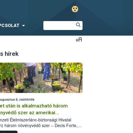
PCSOLAT
s hírek
augusztus 6, csütörtök
et után is alkalmazható három
nyvédő szer az amerikai
őkabóca ellen
zeti Élelmiszerlánc-biztonsági Hivatal
h) három növényvédő szer – Decis Forte,
an 24 EW, Oroganic – engedélyokiratát