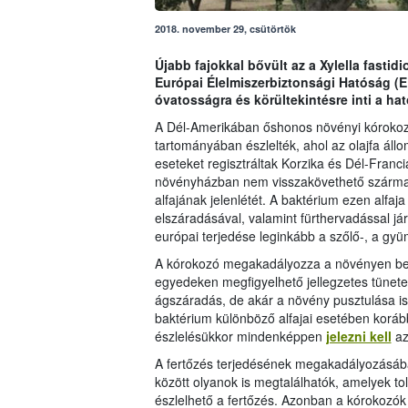
2018. november 29, csütörtök
Újabb fajokkal bővült az a Xylella fast
Európai Élelmiszerbiztonsági Hatóság (EF
óvatosságra és körültekintésre inti a ha
A Dél-Amerikában őshonos növényi kórokoz
tartományában észlelték, ahol az olajfa állo
eseteket regisztráltak Korzika és Dél-Fran
növényházban nem visszakövethető szárma
alfajának jelenlétét. A baktérium ezen alfaja
elszáradásával, valamint fürthervadással j
európai terjedése leginkább a szőlő-, a gyü
A kórokozó megakadályozza a növényen belü
egyedeken megfigyelhető jellegzetes tünetek
ágszáradás, de akár a növény pusztulása i
baktérium különböző alfajai esetében koráb
észlelésükkor mindenképpen
jelezni kell
az
A fertőzés terjedésének megakadályozásába
között olyanok is megtalálhatók, amelyek to
észlelhető a fertőzés. Azonban a kórokozók