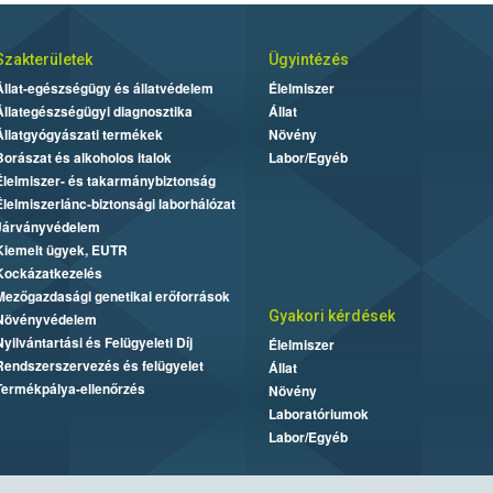
Szakterületek
Ügyintézés
Állat-egészségügy és állatvédelem
Élelmiszer
Állategészségügyi diagnosztika
Állat
Állatgyógyászati termékek
Növény
Borászat és alkoholos italok
Labor/Egyéb
Élelmiszer- és takarmánybiztonság
Élelmiszerlánc-biztonsági laborhálózat
Járványvédelem
Kiemelt ügyek, EUTR
Kockázatkezelés
Mezőgazdasági genetikai erőforrások
Gyakori kérdések
Növényvédelem
Nyilvántartási és Felügyeleti Díj
Élelmiszer
Rendszerszervezés és felügyelet
Állat
Termékpálya-ellenőrzés
Növény
Laboratóriumok
Labor/Egyéb