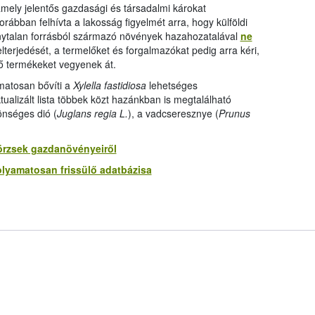
amely jelentős gazdasági és társadalmi károkat
ábban felhívta a lakosság figyelmét arra, hogy külföldi
zonytalan forrásból származó növények hazahozatalával
ne
lterjedését, a termelőket és forgalmazókat pedig arra kéri,
 termékeket vegyenek át.
matosan bővíti a
Xylella fastidiosa
lehetséges
ualizált lista többek közt hazánkban is megtalálható
önséges dió (
Juglans regia L.
), a vadcseresznye (
Prunus
örzsek gazdanövényeiről
lyamatosan frissülő adatbázisa