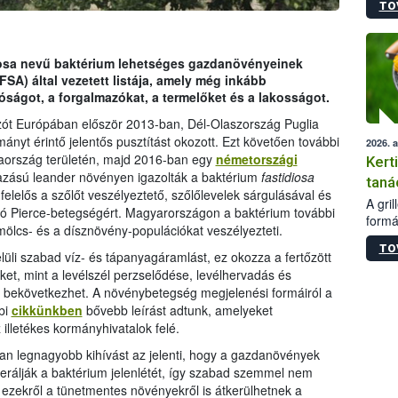
TO
módos
egész
felha
célja
idiosa nevű baktérium lehetséges gazdanövényeinek
lehet
SA) által vezetett listája, amely még inkább
Az Or
tóságot, a forgalmazókat, a termelőket és a lakosságot.
felha
ót Európában először 2013-ban, Dél-Olaszország Puglia
terme
mányt érintő jelentős pusztítást okozott. Ezt követően további
2026. 
ciaország területén, majd 2016-ban egy
németországi
Kert
zású leander növényen igazolták a baktérium
fastidiosa
taná
 felelős a szőlőt veszélyeztető, szőlőlevelek sárgulásával és
A gri
áró Pierce-betegségért. Magyarországon a baktérium további
formá
mölcs- és a dísznövény-populációkat veszélyezteti.
romlá
TO
szapo
li szabad víz- és tápanyagáramlást, ez okozza a fertőzött
sütög
et, mint a levélszél perzselődése, levélhervadás és
techni
s bekövetkezhet. A növénybetegség megjelenési formáiról a
alapa
bi
cikkünkben
bővebb leírást adtunk, amelyeket
higié
 illetékes kormányhivatalok felé.
hőkez
n legnagyobb kihívást az jelenti, hogy a gazdanövények
tárol
Hivat
lerálják a baktérium jelenlétét, így szabad szemmel nem
a biz
 ezekről a tünetmentes növényekről is átkerülhetnek a