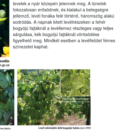
levelek a nyár közepén jelennek meg. A tünetek
fokozatosan erősödnek, és kialakul a betegségre
jellemző, levél fonáka felé történő, háromszög alakú
sodródás. A napnak kitett levélrészeken a fehér
bogyójú fajtáknál a levéllemez részleges vagy teljes
sárgulása, kék bogyójú fajtáknál vörösödése
figyelhető meg. Mindkét esetben a levélfelület fémes
színezetet kaphat.