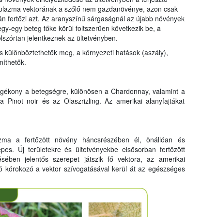
itoplazma vektorának a szőlő nem gazdanövénye, azon csak
rán fertőzi azt. Az aranyszínű sárgaságnál az újabb növények
gy-egy beteg tőke körül foltszerűen következik be, a
lszórtan jelentkeznek az ültetvényben.
s különböztethetők meg, a környezeti hatások (aszály),
níthetők.
 fogékony a betegségre, különösen a Chardonnay, valamint a
 Pinot noir és az Olaszrizling. Az amerikai alanyfajtákat
azma a fertőzött növény háncsrészében él, önállóan és
es. Új területekre és ültetvényekbe elsősorban fertőzött
ésében jelentős szerepet játszik fő vektora, az amerikai
ó kórokozó a vektor szívogatásával kerül át az egészséges