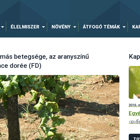
ÉLELMISZER
NÖVÉNY
ÁTFOGÓ TÉMÁK
KA
azmás betegsége, az aranyszínű
Kap
nce dorée (FD)
2016. 
Egyé
<p>Eg
TO