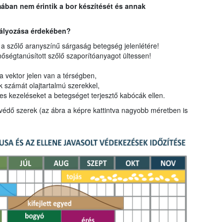
ában nem érintik a bor készítését és annak
dályozása érdekében?
 a szőlő aranyszínű sárgaság betegség jelenlétére!
inőségtanúsított szőlő szaporítóanyagot ültessen!
a vektor jelen van a térségben,
ok számát olajtartalmú szerekkel,
s kezeléseket a betegséget terjesztő kabócák ellen.
védő szerek (az ábra a képre kattintva nagyobb méretben is