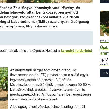
ször, a Zala Megyei Kormányhivatal Növény- és
lmi felügyelői által, Lenti községben gyűjtött
an befogott szőlőkabócákból mutatta ki a Nébih
lógiai Laboratóriuma (NMBL) az aranyszínű sárgaság
e phytoplasma, Phytoplasma vitis).
2017. 
Újab
bócának aktuális országos észlelései a
károsító felderítési
aran
<p>A 
dorée
labor
Az aranyszínű sárgaságot okozó grapevine
Balat
TO
flavescence dorée (FD) phytoplasma a szőlő egyik
ben a
legveszélyesebb kórokozója. A fertőzés
borvi
következtében a szőlőtőkék terméshozama 20-50 %-
kal csökkenhet, a beteg növények száma évente
megtízszereződhet. A fitoplazma emberi egészségre
semmilyen veszélyt nem jelent.
A betegség elleni védekezéshez jelenleg nem áll