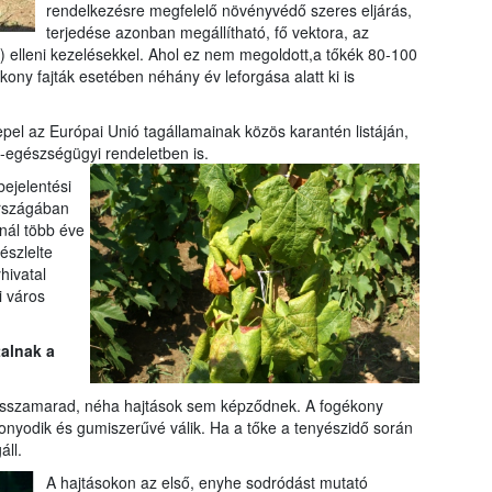
rendelkezésre megfelelő növényvédő szeres eljárás,
terjedése azonban megállítható, fő vektora, az
) elleni kezelésekkel. Ahol ez nem megoldott,a tőkék 80-100
ony fajták esetében néhány év leforgása alatt ki is
pel az Európai Unió tagállamainak közös karantén listáján,
-egészségügyi rendeletben is.
bejelentési
országában
nál több éve
szlelte
hivatal
i város
talnak a
 visszamarad, néha hajtások sem képződnek. A fogékony
onyodik és gumiszerűvé válik. Ha a tőke a tenyészidő során
áll.
A hajtásokon az első, enyhe sodródást mutató