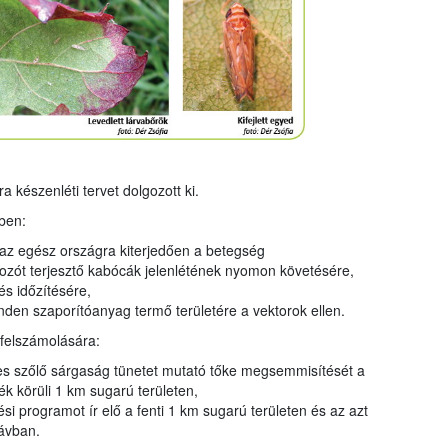
készenléti tervet dolgozott ki.
ben:
 az egész országra kiterjedően a betegség
zót terjesztő kabócák jelenlétének nyomon követésére,
és időzítésére,
nden szaporítóanyag termő területére a vektorok ellen.
s felszámolására:
etes szőlő sárgaság tünetet mutató tőke megsemmisítését a
ék körüli 1 km sugarú területen,
ési programot ír elő a fenti 1 km sugarú területen és az azt
ávban.