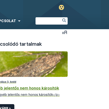
PCSOLAT
csolódó tartalmak
május 3, kedd
b jelentős nem honos károsítók
yéb jelentős nem honos károsítók</p>
VÁBB >