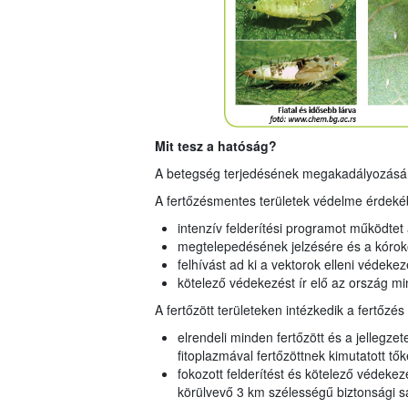
Mit tesz a hatóság?
A betegség terjedésének megakadályozására 
A fertőzésmentes területek védelme érdeké
intenzív felderítési programot működtet
megtelepedésének jelzésére és a kóroko
felhívást ad ki a vektorok elleni védekez
kötelező védekezést ír elő az ország mi
A fertőzött területeken intézkedik a fertőzé
elrendeli minden fertőzött és a jellegz
fitoplazmával fertőzöttnek kimutatott tők
fokozott felderítést és kötelező védekez
körülvevő 3 km szélességű biztonsági s