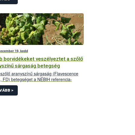
december 19, kedd
b borvidékeket veszélyeztet a szőlő
yszínű sárgaság betegség
szőlő aranyszínű sárgaság (Flavescence
, FD) betegséget a NÉBIH referencia-
atóriuma a Zalai, a Badacsonyi, a Móri, a
onboglári és a Soproni borvidék után 2017-
VÁBB >
 Neszmélyi, az Etyek-Budai és a Pécsi
déken is azonosította.</p>