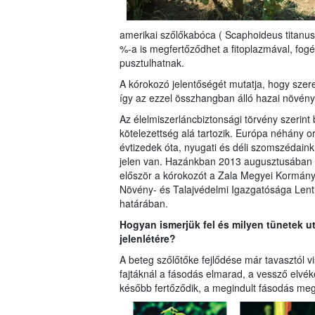
amerikai szőlőkabóca ( Scaphoideus titanus
%-a is megfertőződhet a fitoplazmával, fogék
pusztulhatnak.
A kórokozó jelentőségét mutatja, hogy szere
így az ezzel összhangban álló hazai növény
Az élelmiszerláncbiztonsági törvény szerint 
kötelezettség alá tartozik. Európa néhány 
évtizedek óta, nyugati és déli szomszédaink
jelen van. Hazánkban 2013 augusztusában é
először a kórokozót a Zala Megyei Kormány
Növény- és Talajvédelmi Igazgatósága Lent
határában.
Hogyan ismerjük fel és milyen tünetek u
jelenlétére?
A beteg szőlőtőke fejlődése már tavasztól
fajtáknál a fásodás elmarad, a vessző elvék
később fertőződik, a megindult fásodás meg