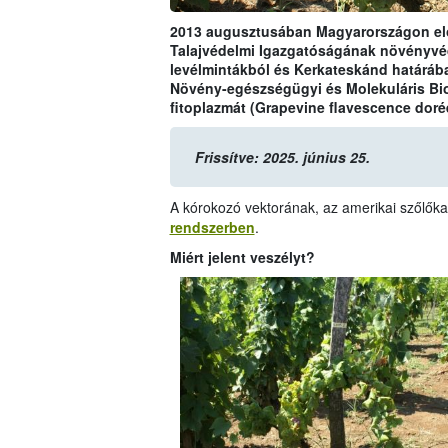
2013 augusztusában Magyarországon elő
Talajvédelmi Igazgatóságának növényvéde
levélmintákból és Kerkateskánd határáb
Növény-egészségügyi és Molekuláris Bio
fitoplazmát (Grapevine flavescence doré
Frissítve: 2025. június 25.
A kórokozó vektorának, az amerikai szőlőka
rendszerben
.
Miért jelent veszélyt?