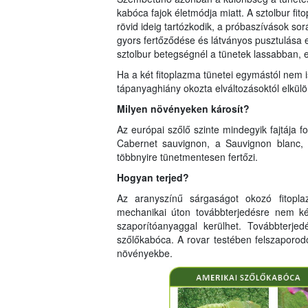
kabóca fajok életmódja miatt. A sztolbur f
rövid ideig tartózkodik, a próbaszívások so
gyors fertőződése és látványos pusztulása e
sztolbur betegségnél a tünetek lassabban, e
Ha a két fitoplazma tünetei egymástól nem i
tápanyaghiány okozta elváltozásoktól elkülö
Milyen növényeken károsít?
Az európai szőlő szinte mindegyik fajtája
Cabernet sauvignon, a Sauvignon blanc, a
többnyire tünetmentesen fertőzi.
Hogyan terjed?
Az aranyszínű sárgaságot okozó fitopl
mechanikai úton továbbterjedésre nem kép
szaporítóanyaggal kerülhet. Továbbterjed
szőlőkabóca. A rovar testében felszaporod
növényekbe.