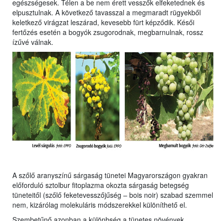
egészségesek. Télen a be nem érett vesszők elfeketednek és
elpusztulnak. A következő tavasszal a megmaradt rügyekből
keletkező virágzat leszárad, kevesebb fürt képződik. Késői
fertőzés esetén a bogyók zsugorodnak, megbarnulnak, rossz
ízűvé válnak.
A szőlő aranyszínű sárgaság tünetei Magyarországon gyakran
előforduló sztolbur fitoplazma okozta sárgaság betegség
tüneteitől (szőlő feketevesszőjűség – bois noir) szabad szemmel
nem, kizárólag molekuláris módszerekkel különíthető el.
Szembetűnő azonban a különbség a tünetes növények