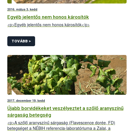
2016. május 3, kedd
Egyéb jelentős nem honos károsítók
<p>Egyéb jelentős nem honos károsítók</p>
TOVÁBB >
2017. december 19, kedd
Újabb borvidékeket veszélyeztet a szőlő aranyszínű
sárgaság betegség
<p>A szőlő aranyszínű sárgaság (Flavescence dorée, FD)
betegséget a NÉBIH referencia-laboratóriuma a Zalai, a