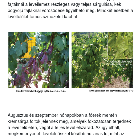
fajtáknál a levéllemez részleges vagy teljes sárgulása, kék
bogyójú fajtáknál vörösödése figyelhető meg. Mindkét esetben a
levélfelület fémes színezetet kaphat.
Augusztus és szeptember hónapokban a főerek mentén
krémsárga foltok jelennek meg, amelyek fokozatosan terjednek
a levélfelületen, végül a teljes levél elszárad. Az így elhalt,
megkeményedett levelek ősszel később hullanak le, mint az