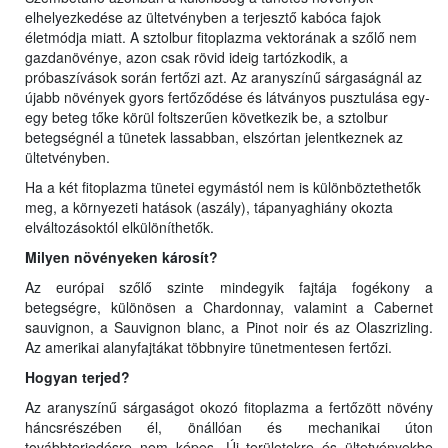
elhelyezkedése az ültetvényben a terjesztő kabóca fajok
életmódja miatt. A sztolbur fitoplazma vektorának a szőlő nem
gazdanövénye, azon csak rövid ideig tartózkodik, a
próbaszívások során fertőzi azt. Az aranyszínű sárgaságnál az
újabb növények gyors fertőződése és látványos pusztulása egy-
egy beteg tőke körül foltszerűen következik be, a sztolbur
betegségnél a tünetek lassabban, elszórtan jelentkeznek az
ültetvényben.
Ha a két fitoplazma tünetei egymástól nem is különböztethetők
meg, a környezeti hatások (aszály), tápanyaghiány okozta
elváltozásoktól elkülöníthetők.
Milyen növényeken károsít?
Az európai szőlő szinte mindegyik fajtája fogékony a
betegségre, különösen a Chardonnay, valamint a Cabernet
sauvignon, a Sauvignon blanc, a Pinot noir és az Olaszrizling.
Az amerikai alanyfajtákat többnyire tünetmentesen fertőzi.
Hogyan terjed?
Az aranyszínű sárgaságot okozó fitoplazma a fertőzött növény
háncsrészében él, önállóan és mechanikai úton
továbbterjedésre nem képes. Új területekre és ültetvényekbe