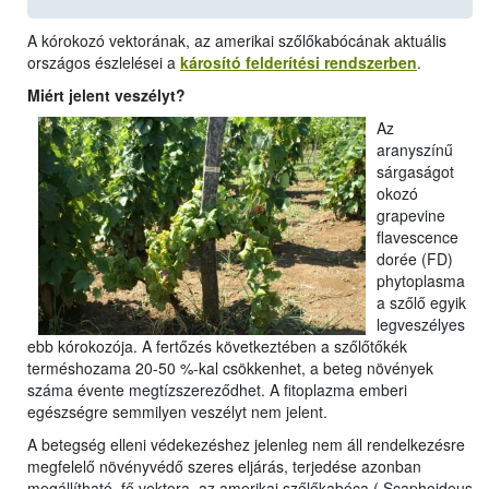
A kórokozó vektorának, az amerikai szőlőkabócának aktuális
országos észlelései a
károsító felderítési rendszerben
.
Miért jelent veszélyt?
Az
aranyszínű
sárgaságot
okozó
grapevine
flavescence
dorée (FD)
phytoplasma
a szőlő egyik
legveszélyes
ebb kórokozója. A fertőzés következtében a szőlőtőkék
terméshozama 20-50 %-kal csökkenhet, a beteg növények
száma évente megtízszereződhet. A fitoplazma emberi
egészségre semmilyen veszélyt nem jelent.
A betegség elleni védekezéshez jelenleg nem áll rendelkezésre
megfelelő növényvédő szeres eljárás, terjedése azonban
megállítható, fő vektora, az amerikai szőlőkabóca ( Scaphoideus