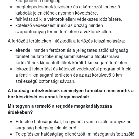
kiterjedően a betegség
megtelepedésének jelzésére és a kórokozót terjesztő
kabócák jelenlétének nyomon követésére,
felhívást ad ki a vektorok elleni védekezés időzítésére,
kötelező védekezést ír elő az ország minden
szaporítóanyag termő területére a vektorok ellen.
A fertőzött területeken intézkedik a fertőzés felszámolására:
elrendeli minden fertőzött és a jellegzetes szőlő sárgaság
tünetet mutató tőke megsemmisítését a fitoplazmával
fertőzöttnek kimutatott tőkék körüli 1 km sugarú területen,
fokozott felderítést és kötelező védekezési programot ír elő
a fenti 1 km sugarú területen és az azt körülvevő 3 km
szélességű biztonsági sávban.
A hatósági intézkedések semmilyen formában nem érintik a
bor készítését és annak forgalmazását.
Mit tegyen a termelő a terjedés megakadályozása
érdekében?
Értesítse hatóságunkat, ha gyanúja van a szőlő aranyszínű
sárgaság betegség jelenlétére!
Telepítéskor hatóságilag ellenőrzött, minőségtanúsított szőlő