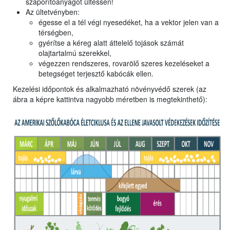
szaporítóanyagot ültessen!
Az ültetvényben:
égesse el a tél végi nyesedéket, ha a vektor jelen van a
térségben,
gyérítse a kéreg alatt áttelelő tojások számát
olajtartalmú szerekkel,
végezzen rendszeres, rovarölő szeres kezeléseket a
betegséget terjesztő kabócák ellen.
Kezelési időpontok és alkalmazható növényvédő szerek (az
ábra a képre kattintva nagyobb méretben is megtekinthető):