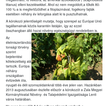
titanus) elleni kezelésekkel. Ahol ez nem megoldott,a tőkék 80-
100 %-a is megfertőződhet a fitoplazmával, fogékony fajták
esetében néhány év leforgása alatt ki is pusztulhatnak.
A kórokozó jelentőségét mutatja, hogy szerepel az Európai Unió
tagállamainak közös karantén listáján, így az ezzel
összhangban álló hazai növény-egészségügyi rendeletben is.
Az
élelmiszerláncbiz
tonsági törvény
szerint
bejelentési
kötelezettség alá
tartozik. Európa
néhány
országában
évtizedek óta,
nyugati és déli szomszédainknál több éve jelen van. Hazánkban
2013 augusztusában észlelte először a kórokozót a Zala Megyei
Kormányhivatal Növény- és Talajvédelmi Igazgatósága Lenti
város határában.