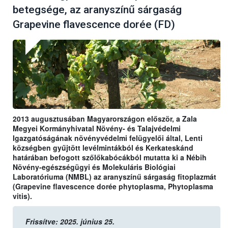
betegsége, az aranyszínű sárgaság
Grapevine flavescence dorée (FD)
2013 augusztusában Magyarországon először, a Zala
Megyei Kormányhivatal Növény- és Talajvédelmi
Igazgatóságának növényvédelmi felügyelői által, Lenti
községben gyűjtött levélmintákból és Kerkateskánd
határában befogott szőlőkabócákból mutatta ki a Nébih
Növény-egészségügyi és Molekuláris Biológiai
Laboratóriuma (NMBL) az aranyszínű sárgaság fitoplazmát
(Grapevine flavescence dorée phytoplasma, Phytoplasma
vitis).
Frissítve: 2025. június 25.