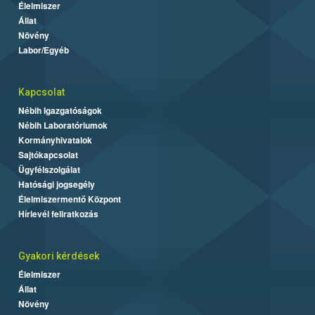
Élelmiszer
Állat
Növény
Labor/Egyéb
Kapcsolat
Nébih Igazgatóságok
Nébih Laboratóriumok
Kormányhivatalok
Sajtókapcsolat
Ügyfélszolgálat
Hatósági jogsegély
Élelmiszermentő Központ
Hírlevél feliratkozás
Gyakori kérdések
Élelmiszer
Állat
Növény