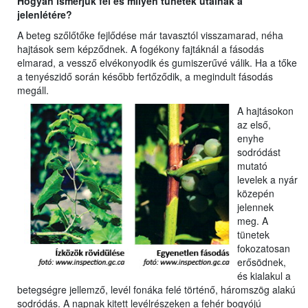
Hogyan ismerjük fel és milyen tünetek utalnak a
jelenlétére?
A beteg szőlőtőke fejlődése már tavasztól visszamarad, néha
hajtások sem képződnek. A fogékony fajtáknál a fásodás
elmarad, a vessző elvékonyodik és gumiszerűvé válik. Ha a tőke
a tenyészidő során később fertőződik, a megindult fásodás
megáll.
A hajtásokon
az első,
enyhe
sodródást
mutató
levelek a nyár
közepén
jelennek
meg. A
tünetek
fokozatosan
erősödnek,
és kialakul a
betegségre jellemző, levél fonáka felé történő, háromszög alakú
sodródás. A napnak kitett levélrészeken a fehér bogyójú