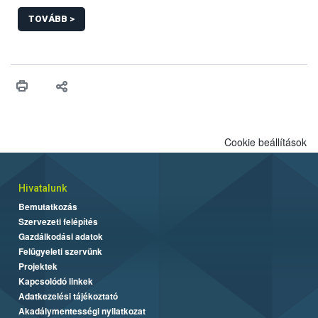
Badacsonyi, a Móri, a Balatonboglári és a Soproni borvidék után
2017-ben a Neszmélyi, az Etyek-Budai és a Pécsi borvidéken is
TOVÁBB >
azonosította.</p>
Cookie beállítások
Hivatalunk
Bemutatkozás
Szervezeti felépítés
Gazdálkodási adatok
Felügyeleti szervünk
Projektek
Kapcsolódó linkek
Adatkezelési tájékoztató
Akadálymentességi nyilatkozat