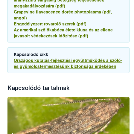
megakadályozására (pdf)
Grapevine flavescence dorée phytoplasma (pdf,
angol)
Engedélyezett rovarolő szerek (pdf)
Az amerikai szőlőkabóca életciklusa és az ellene
javasolt védekezések időzítése (pdf)
Kapcsolódó cikk
Országos kutatás-fejlesztési együttműködés a szőlő-
és gyümölcstermesztésünk biztonsága érdekében
Kapcsolódó tartalmak