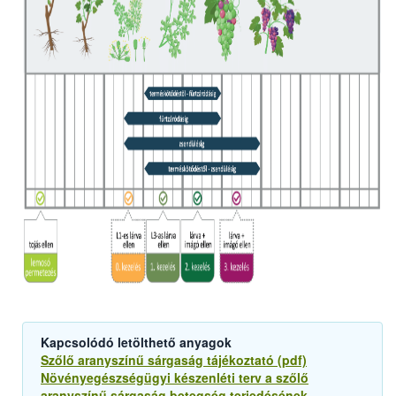
Kapcsolódó letölthető anyagok
Szőlő aranyszínű sárgaság tájékoztató (pdf)
Növényegészségügyi készenléti terv a szőlő
aranyszínű sárgaság betegség terjedésének