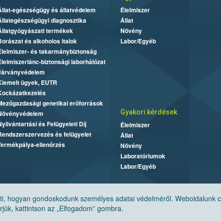
Állat-egészségügy és állatvédelem
Élelmiszer
Állategészségügyi diagnosztika
Állat
Állatgyógyászati termékek
Növény
Borászat és alkoholos italok
Labor/Egyéb
Élelmiszer- és takarmánybiztonság
Élelmiszerlánc-biztonsági laborhálózat
Járványvédelem
Kiemelt ügyek, EUTR
Kockázatkezelés
Mezőgazdasági genetikai erőforrások
Gyakori kérdések
Növényvédelem
Nyilvántartási és Felügyeleti Díj
Élelmiszer
Rendszerszervezés és felügyelet
Állat
Termékpálya-ellenőrzés
Növény
Laboratóriumok
Labor/Egyéb
, hogyan gondoskodunk személyes adatai védelméről. Weboldalunk cook
jük, kattintson az „Elfogadom” gombra.