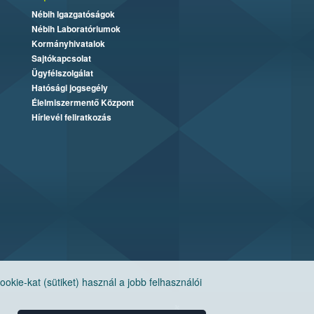
Nébih Igazgatóságok
Nébih Laboratóriumok
Kormányhivatalok
Sajtókapcsolat
Ügyfélszolgálat
Hatósági jogsegély
Élelmiszermentő Központ
Hírlevél feliratkozás
ie-kat (sütiket) használ a jobb felhasználói