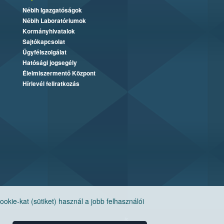
Nébih Igazgatóságok
Nébih Laboratóriumok
Kormányhivatalok
Sajtókapcsolat
Ügyfélszolgálat
Hatósági jogsegély
Élelmiszermentő Központ
Hírlevél feliratkozás
ie-kat (sütiket) használ a jobb felhasználói