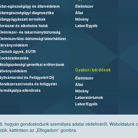
Állat-egészségügy és állatvédelem
Élelmiszer
Állategészségügyi diagnosztika
Állat
Állatgyógyászati termékek
Növény
Borászat és alkoholos italok
Labor/Egyéb
Élelmiszer- és takarmánybiztonság
Élelmiszerlánc-biztonsági laborhálózat
Járványvédelem
Kiemelt ügyek, EUTR
Kockázatkezelés
Mezőgazdasági genetikai erőforrások
Gyakori kérdések
Növényvédelem
Nyilvántartási és Felügyeleti Díj
Élelmiszer
Rendszerszervezés és felügyelet
Állat
Termékpálya-ellenőrzés
Növény
Laboratóriumok
Labor/Egyéb
, hogyan gondoskodunk személyes adatai védelméről. Weboldalunk cook
jük, kattintson az „Elfogadom” gombra.