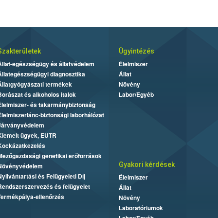
Szakterületek
Ügyintézés
Állat-egészségügy és állatvédelem
Élelmiszer
Állategészségügyi diagnosztika
Állat
Állatgyógyászati termékek
Növény
Borászat és alkoholos italok
Labor/Egyéb
Élelmiszer- és takarmánybiztonság
Élelmiszerlánc-biztonsági laborhálózat
Járványvédelem
Kiemelt ügyek, EUTR
Kockázatkezelés
Mezőgazdasági genetikai erőforrások
Gyakori kérdések
Növényvédelem
Nyilvántartási és Felügyeleti Díj
Élelmiszer
Rendszerszervezés és felügyelet
Állat
Termékpálya-ellenőrzés
Növény
Laboratóriumok