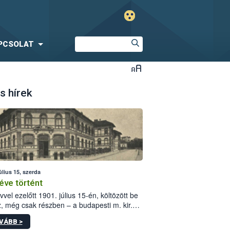
PCSOLAT
s hírek
úlius 15, szerda
éve történt
vvel ezelőtt 1901. július 15-én, költözött be
z, még csak részben – a budapesti m. kir.
i vetőmagvizsgáló állomás a Kis Rókus utca
VÁBB >
ám alatti, Czigler Győző által tervezett új