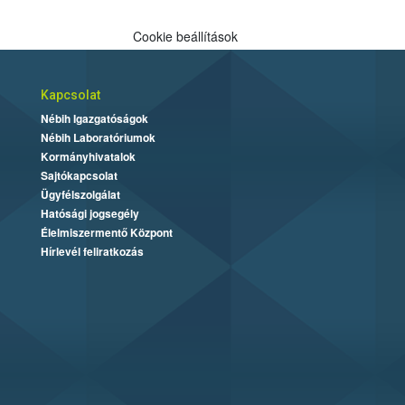
Cookie beállítások
Kapcsolat
Nébih Igazgatóságok
Nébih Laboratóriumok
Kormányhivatalok
Sajtókapcsolat
Ügyfélszolgálat
Hatósági jogsegély
Élelmiszermentő Központ
Hírlevél feliratkozás