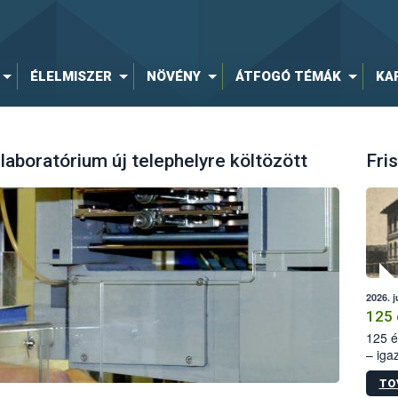
ÉLELMISZER
NÖVÉNY
ÁTFOGÓ TÉMÁK
KA
aboratórium új telephelyre költözött
Fris
2026. j
125 
125 é
– iga
állam
TO
15. sz