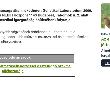
épüle
tósága által működtetett Genetikai Laboratórium 2009.
 a NÉBIH Központ 1143 Budapest, Tábornok u. 2. alatti
osztikai Igazgatóság épületében) folytatja
onyabb végzésének érdekében a Laboratórium a
2026. j
 a legmodernebb műszaki eszközökkel és berendezésekkel
Az e
 elhelyezésre.
járta
A kedv
forga
pcsolódó anyagok
Korm.
TO
sérül
származásellenőrzéssel összefüggő szakmai
felme
tájékoztatója
veszé
Ezen 
vonni
jártas