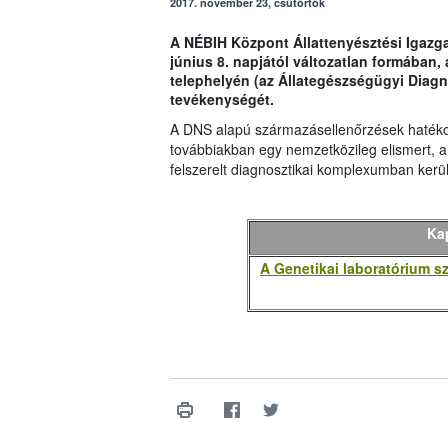
2017. november 23, csütörtök
A NÉBIH Központ Állattenyésztési Igazga
június 8. napjától változatlan formában,
telephelyén (az Állategészségügyi Diagn
tevékenységét.
A DNS alapú származásellenőrzések haték
továbbiakban egy nemzetközileg elismert,
felszerelt diagnosztikai komplexumban kerül
Ka
A Genetikai laboratórium 