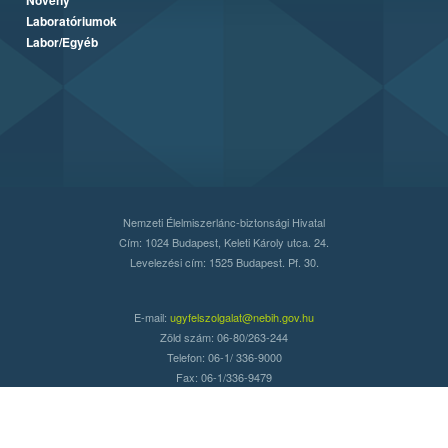
Laboratóriumok
Labor/Egyéb
Nemzeti Élelmiszerlánc-biztonsági Hivatal
Cím: 1024 Budapest, Keleti Károly utca. 24.
Levelezési cím: 1525 Budapest. Pf. 30.
E-mail:
ugyfelszolgalat@nebih.gov.hu
Zöld szám: 06-80/263-244
Telefon: 06-1/ 336-9000
Fax: 06-1/336-9479