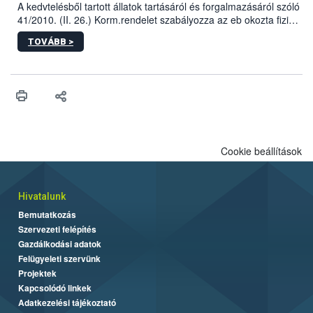
A kedvtelésből tartott állatok tartásáról és forgalmazásáról szóló
41/2010. (II. 26.) Korm.rendelet szabályozza az eb okozta fizikai
sérülés, illetve ennek veszélye keletkezésekor felmerülő
TOVÁBB >
hatósági feladatokat, valamint a veszélyes eb tartását és annak
engedélyezését. Ezen eljárások során szükség esetén be kell
vonni az ebek viselkedésének megítélésében jártas szakértőt.
Cookie beállítások
Hivatalunk
Bemutatkozás
Szervezeti felépítés
Gazdálkodási adatok
Felügyeleti szervünk
Projektek
Kapcsolódó linkek
Adatkezelési tájékoztató