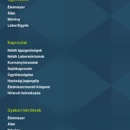
Élelmiszer
Állat
Növény
Labor/Egyéb
Kapcsolat
Nébih Igazgatóságok
Nébih Laboratóriumok
Kormányhivatalok
Sajtókapcsolat
Ügyfélszolgálat
Hatósági jogsegély
Élelmiszermentő Központ
Hírlevél feliratkozás
Gyakori kérdések
Élelmiszer
Állat
Növény