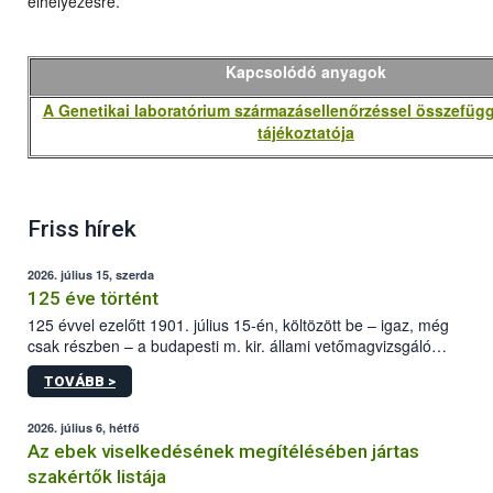
elhelyezésre.
Kapcsolódó anyagok
A Genetikai laboratórium származásellenőrzéssel összefüg
tájékoztatója
Friss hírek
2026. július 15, szerda
125 éve történt
125 évvel ezelőtt 1901. július 15-én, költözött be – igaz, még
csak részben – a budapesti m. kir. állami vetőmagvizsgáló
állomás a Kis Rókus utca 15. szám alatti, Czigler Győző által
TOVÁBB >
tervezett új épületébe.
2026. július 6, hétfő
Az ebek viselkedésének megítélésében jártas
szakértők listája