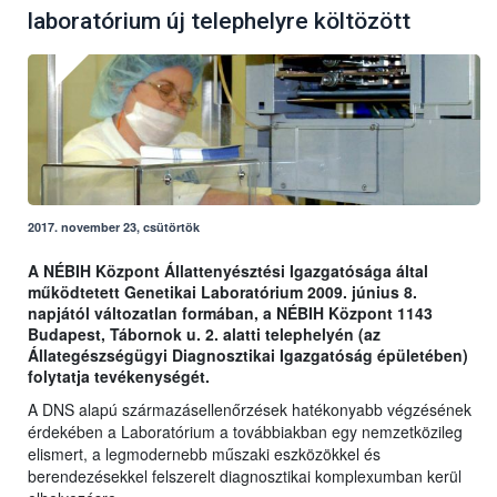
laboratórium új telephelyre költözött
2017. november 23, csütörtök
A NÉBIH Központ Állattenyésztési Igazgatósága által
működtetett Genetikai Laboratórium 2009. június 8.
napjától változatlan formában, a NÉBIH Központ 1143
Budapest, Tábornok u. 2. alatti telephelyén (az
Állategészségügyi Diagnosztikai Igazgatóság épületében)
folytatja tevékenységét.
A DNS alapú származásellenőrzések hatékonyabb végzésének
érdekében a Laboratórium a továbbiakban egy nemzetközileg
elismert, a legmodernebb műszaki eszközökkel és
berendezésekkel felszerelt diagnosztikai komplexumban kerül