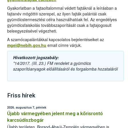
Gyakorlatban a fajtaoltalommal védett fajtáknál a leírásban a
fajtanév mögött® szerepel, az ilyen fajták palántái csak
gyümölcstermesztési célra használhatóak fel. Az engedélyes
gyümölcsfaiskolás továbbszaporítását csak a fajtajogosult
beleegyezésével végezheti.
A szamócapalántákkal kapcsolatos bejelentéseiket az
mgei@nebih.gov.hu
email címre várjuk.
Hivatkozott jogszabály:
*14/2017. (III. 23.) FM rendelet a gyümölcs
szaporítóanyagok előállításáról és forgalomba hozataláról
Friss hírek
2026. augusztus 7, péntek
Újabb vármegyében jelent meg a kőrisrontó
karcsúdíszbogár
Újabb területen, Borsod-Abaúj-Zemplén vármegyében is