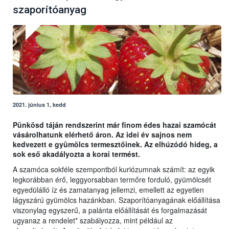
szaporítóanyag
2021. június 1, kedd
Pünkösd táján rendszerint már finom édes hazai szamócát
vásárolhatunk elérhető áron. Az idei év sajnos nem
kedvezett e gyümölcs termesztőinek. Az elhúzódó hideg, a
sok eső akadályozta a korai termést.
A szamóca sokféle szempontból kuriózumnak számít: az egyik
legkorábban érő, leggyorsabban termőre forduló, gyümölcsét
egyedülálló íz és zamatanyag jellemzi, emellett az egyetlen
lágyszárú gyümölcs hazánkban. Szaporítóanyagának előállítása
viszonylag egyszerű, a palánta előállítását és forgalmazását
ugyanaz a rendelet* szabályozza, mint például az