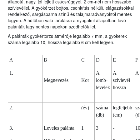
állapotú, nagy, jól fejlett csúcsrüggyel, 2 cm-nél nem hosszabb
szívlevéllel. A gyökérzet bojtos, csonkítás nélküli, elágazásokkal
rendelkező, sárgásbarna színű és talajmaradványoktól mentes
legyen. A hűtőben való tárolásra a nyugalmi állapotban lévő
palánták fagymentes napokon szedhetők fel.
A palánták gyökértörzs átmérője legalább 7 mm, a gyökerek
száma legalább 10, hossza legalább 6 cm kell legyen.
A
B
C
D
E
F
1.
A
A
A 
Megnevezés
Kor
lomb-
szívlevél
levelek
hossza
2.
(év)
száma
legfeljebb
s
(db)
(cm)
(d
3.
Leveles palánta
1
3
-
1