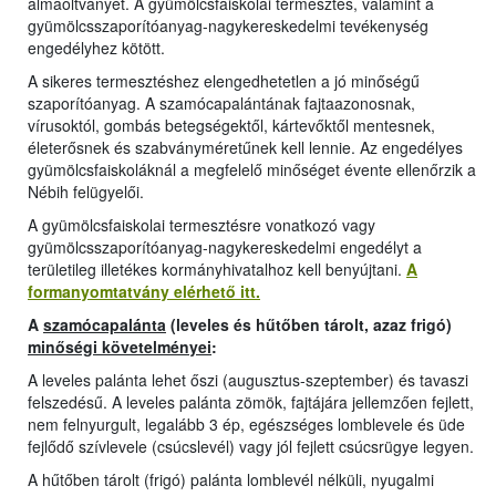
almaoltványét. A gyümölcsfaiskolai termesztés, valamint a
gyümölcsszaporítóanyag-nagykereskedelmi tevékenység
engedélyhez kötött.
A sikeres termesztéshez elengedhetetlen a jó minőségű
szaporítóanyag. A szamócapalántának fajtaazonosnak,
vírusoktól, gombás betegségektől, kártevőktől mentesnek,
életerősnek és szabványméretűnek kell lennie. Az engedélyes
gyümölcsfaiskoláknál a megfelelő minőséget évente ellenőrzik a
Nébih felügyelői.
A gyümölcsfaiskolai termesztésre vonatkozó vagy
gyümölcsszaporítóanyag-nagykereskedelmi engedélyt a
területileg illetékes kormányhivatalhoz kell benyújtani.
A
formanyomtatvány elérhető itt.
A
szamócapalánta
(leveles és hűtőben tárolt, azaz frigó)
minőségi követelményei
:
A leveles palánta lehet őszi (augusztus-szeptember) és tavaszi
felszedésű. A leveles palánta zömök, fajtájára jellemzően fejlett,
nem felnyurgult, legalább 3 ép, egészséges lomblevele és üde
fejlődő szívlevele (csúcslevél) vagy jól fejlett csúcsrügye legyen.
A hűtőben tárolt (frigó) palánta lomblevél nélküli, nyugalmi