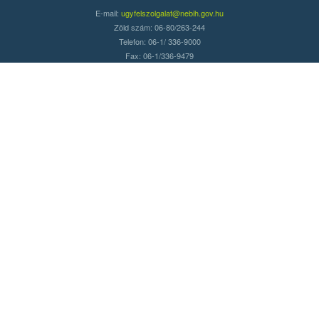
E-mail:
ugyfelszolgalat@nebih.gov.hu
Zöld szám: 06-80/263-244
Telefon: 06-1/ 336-9000
Fax: 06-1/336-9479