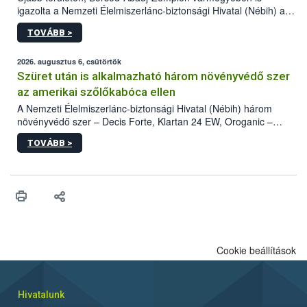
igazolta a Nemzeti Élelmiszerlánc-biztonsági Hivatal (Nébih) a
kőrisrontó karcsúdíszbogár (Agrilus planipennis) jelenlétét. A
TOVÁBB >
kártevőt nem csak színcsapdában találták meg, de már fertőzött
fában is azonosították. A növényvédelmi szakemberek folytatják
az intenzív felderítést, emellett az intézkedéseket a szlovák
2026. augusztus 6, csütörtök
hatósággal is összehangolják a terjedés megállítása érdekében.
Szüret után is alkalmazható három növényvédő szer
az amerikai szőlőkabóca ellen
A Nemzeti Élelmiszerlánc-biztonsági Hivatal (Nébih) három
növényvédő szer – Decis Forte, Klartan 24 EW, Oroganic –
engedélyokiratát módosította, így azok a szüretet követően,
TOVÁBB >
egészen a vesszőérettség (BBCH 91) stádiumáig
felhasználhatóak a szőlőben. A kiterjesztések célja, hogy a korai
érésű szőlőkben is legyen lehetőség a károsító elleni további
védekezésre. Az Oroganic készítmény kis kiszerelésben kiskerti
felhasználók számára is elérhető és ökológiai termesztésben is
engedélyezett.
Cookie beállítások
Hivatalunk