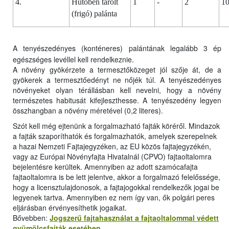
4.
Hűtőben tárolt
1
-
2
1
(frigó) palánta
A tenyészedényes (konténeres) palántának legalább 3 ép
egészséges levéllel kell rendelkeznie.
A növény gyökérzete a termesztőközeget jól szője át, de a
gyökerek a termesztőedényt ne nőjék túl. A tenyészedényes
növényeket olyan térállásban kell nevelni, hogy a növény
természetes habitusát kifejleszthesse. A tenyészedény legyen
összhangban a növény méretével (0,2 literes).
Szót kell még ejtenünk a forgalmazható fajták köréről. Mindazok
a fajták szaporíthatók és forgalmazhatók, amelyek szerepelnek
a hazai Nemzeti Fajtajegyzéken, az EU közös fajtajegyzékén,
vagy az Európai Növényfajta Hivatalnál (CPVO) fajtaoltalomra
bejelentésre kerültek. Amennyiben az adott szamócafajta
fajtaoltalomra is be lett jelentve, akkor a forgalmazó felelőssége,
hogy a licensztulajdonosok, a fajtajogokkal rendelkezők jogai be
legyenek tartva. Amennyiben ez nem így van, ők polgári peres
eljárásban érvényesíthetik jogaikat.
Bővebben:
Jogszerű fajtahasználat a fajtaoltalommal védett
gyümölcsfajták esetében