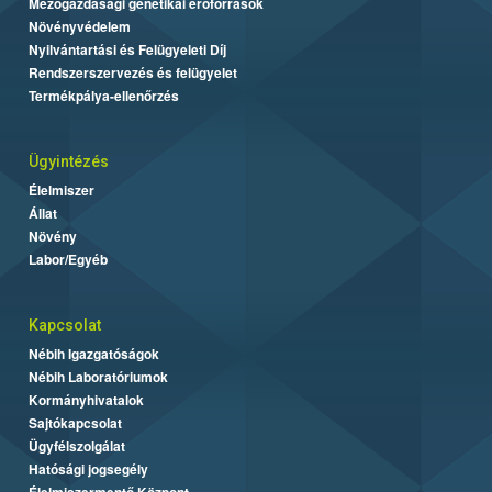
Mezőgazdasági genetikai erőforrások
Növényvédelem
Nyilvántartási és Felügyeleti Díj
Rendszerszervezés és felügyelet
Termékpálya-ellenőrzés
Ügyintézés
Élelmiszer
Állat
Növény
Labor/Egyéb
Kapcsolat
Nébih Igazgatóságok
Nébih Laboratóriumok
Kormányhivatalok
Sajtókapcsolat
Ügyfélszolgálat
Hatósági jogsegély
Élelmiszermentő Központ