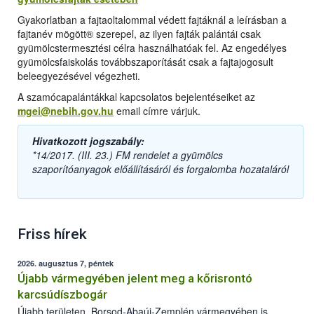
Gyakorlatban a fajtaoltalommal védett fajtáknál a leírásban a
fajtanév mögött® szerepel, az ilyen fajták palántái csak
gyümölcstermesztési célra használhatóak fel. Az engedélyes
gyümölcsfaiskolás továbbszaporítását csak a fajtajogosult
beleegyezésével végezheti.
A szamócapalántákkal kapcsolatos bejelentéseiket az
mgei@nebih.gov.hu
email címre várjuk.
Hivatkozott jogszabály:
*14/2017. (III. 23.) FM rendelet a gyümölcs
szaporítóanyagok előállításáról és forgalomba hozataláról
Friss hírek
2026. augusztus 7, péntek
Újabb vármegyében jelent meg a kőrisrontó
karcsúdíszbogár
Újabb területen, Borsod-Abaúj-Zemplén vármegyében is