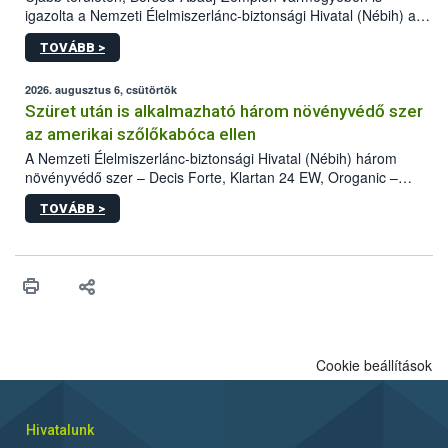
igazolta a Nemzeti Élelmiszerlánc-biztonsági Hivatal (Nébih) a
kőrisrontó karcsúdíszbogár (Agrilus planipennis) jelenlétét. A
TOVÁBB >
kártevőt nem csak színcsapdában találták meg, de már fertőzött
fában is azonosították. A növényvédelmi szakemberek folytatják
az intenzív felderítést, emellett az intézkedéseket a szlovák
2026. augusztus 6, csütörtök
hatósággal is összehangolják a terjedés megállítása érdekében.
Szüret után is alkalmazható három növényvédő szer
az amerikai szőlőkabóca ellen
A Nemzeti Élelmiszerlánc-biztonsági Hivatal (Nébih) három
növényvédő szer – Decis Forte, Klartan 24 EW, Oroganic –
engedélyokiratát módosította, így azok a szüretet követően,
TOVÁBB >
egészen a vesszőérettség (BBCH 91) stádiumáig
felhasználhatóak a szőlőben. A kiterjesztések célja, hogy a korai
érésű szőlőkben is legyen lehetőség a károsító elleni további
védekezésre. Az Oroganic készítmény kis kiszerelésben kiskerti
felhasználók számára is elérhető és ökológiai termesztésben is
engedélyezett.
Cookie beállítások
Hivatalunk