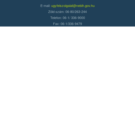
E-mail:
ugyfelszolgalat@nebih.gov.hu
Zöld szám: 06-80/263-244
Telefon: 06-1/ 336-9000
Fax: 06-1/336-9479