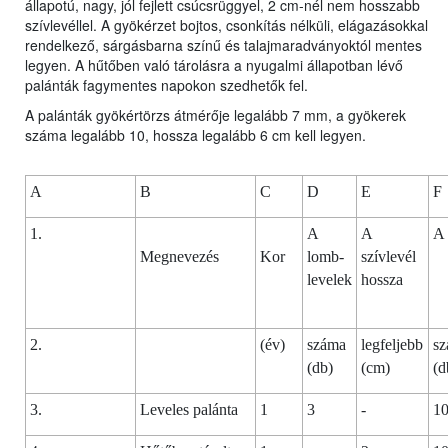
állapotú, nagy, jól fejlett csúcsrüggyel, 2 cm-nél nem hosszabb
szívlevéllel. A gyökérzet bojtos, csonkítás nélküli, elágazásokkal
rendelkező, sárgásbarna színű és talajmaradványoktól mentes
legyen. A hűtőben való tárolásra a nyugalmi állapotban lévő
palánták fagymentes napokon szedhetők fel.
A palánták gyökértörzs átmérője legalább 7 mm, a gyökerek
száma legalább 10, hossza legalább 6 cm kell legyen.
A
B
C
D
E
F
1.
A
A
A 
Megnevezés
Kor
lomb-
szívlevél
levelek
hossza
2.
(év)
száma
legfeljebb
s
(db)
(cm)
(d
3.
Leveles palánta
1
3
-
1