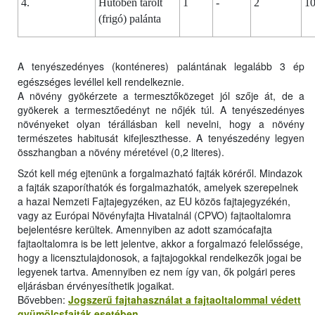
4.
Hűtőben tárolt
1
-
2
1
(frigó) palánta
A tenyészedényes (konténeres) palántának legalább 3 ép
egészséges levéllel kell rendelkeznie.
A növény gyökérzete a termesztőközeget jól szője át, de a
gyökerek a termesztőedényt ne nőjék túl. A tenyészedényes
növényeket olyan térállásban kell nevelni, hogy a növény
természetes habitusát kifejleszthesse. A tenyészedény legyen
összhangban a növény méretével (0,2 literes).
Szót kell még ejtenünk a forgalmazható fajták köréről. Mindazok
a fajták szaporíthatók és forgalmazhatók, amelyek szerepelnek
a hazai Nemzeti Fajtajegyzéken, az EU közös fajtajegyzékén,
vagy az Európai Növényfajta Hivatalnál (CPVO) fajtaoltalomra
bejelentésre kerültek. Amennyiben az adott szamócafajta
fajtaoltalomra is be lett jelentve, akkor a forgalmazó felelőssége,
hogy a licensztulajdonosok, a fajtajogokkal rendelkezők jogai be
legyenek tartva. Amennyiben ez nem így van, ők polgári peres
eljárásban érvényesíthetik jogaikat.
Bővebben:
Jogszerű fajtahasználat a fajtaoltalommal védett
gyümölcsfajták esetében