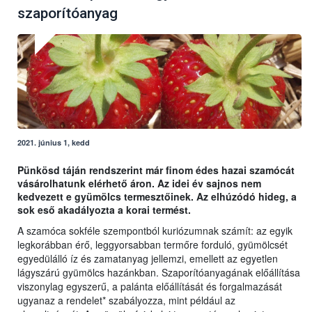
szaporítóanyag
2021. június 1, kedd
Pünkösd táján rendszerint már finom édes hazai szamócát
vásárolhatunk elérhető áron. Az idei év sajnos nem
kedvezett e gyümölcs termesztőinek. Az elhúzódó hideg, a
sok eső akadályozta a korai termést.
A szamóca sokféle szempontból kuriózumnak számít: az egyik
legkorábban érő, leggyorsabban termőre forduló, gyümölcsét
egyedülálló íz és zamatanyag jellemzi, emellett az egyetlen
lágyszárú gyümölcs hazánkban. Szaporítóanyagának előállítása
viszonylag egyszerű, a palánta előállítását és forgalmazását
ugyanaz a rendelet* szabályozza, mint például az