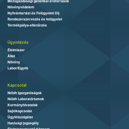
Mezőgazdasági genetikai erőforrások
Növényvédelem
Nyilvántartási és Felügyeleti Díj
Rendszerszervezés és felügyelet
Termékpálya-ellenőrzés
Ügyintézés
Élelmiszer
Állat
Növény
Labor/Egyéb
Kapcsolat
Nébih Igazgatóságok
Nébih Laboratóriumok
Kormányhivatalok
Sajtókapcsolat
Ügyfélszolgálat
Hatósági jogsegély
Élelmiszermentő Központ