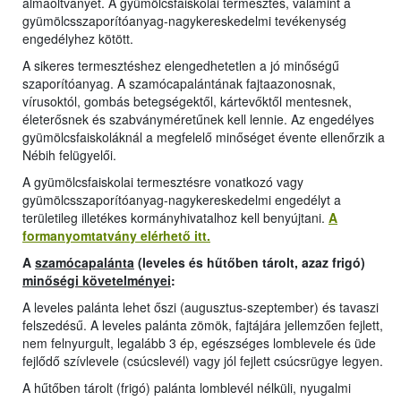
almaoltványét. A gyümölcsfaiskolai termesztés, valamint a
gyümölcsszaporítóanyag-nagykereskedelmi tevékenység
engedélyhez kötött.
A sikeres termesztéshez elengedhetetlen a jó minőségű
szaporítóanyag. A szamócapalántának fajtaazonosnak,
vírusoktól, gombás betegségektől, kártevőktől mentesnek,
életerősnek és szabványméretűnek kell lennie. Az engedélyes
gyümölcsfaiskoláknál a megfelelő minőséget évente ellenőrzik a
Nébih felügyelői.
A gyümölcsfaiskolai termesztésre vonatkozó vagy
gyümölcsszaporítóanyag-nagykereskedelmi engedélyt a
területileg illetékes kormányhivatalhoz kell benyújtani.
A
formanyomtatvány elérhető itt.
A
szamócapalánta
(leveles és hűtőben tárolt, azaz frigó)
minőségi követelményei
:
A leveles palánta lehet őszi (augusztus-szeptember) és tavaszi
felszedésű. A leveles palánta zömök, fajtájára jellemzően fejlett,
nem felnyurgult, legalább 3 ép, egészséges lomblevele és üde
fejlődő szívlevele (csúcslevél) vagy jól fejlett csúcsrügye legyen.
A hűtőben tárolt (frigó) palánta lomblevél nélküli, nyugalmi