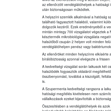
az ellenőrzött vendéglátóhelyek a hatósági
után biztonságosan működtek.
A helyszíni szemlék alkalmával a hatóság s
található fagyasztott halakból, valamint kül
dolgozók kezéről. Ezek eredményeiből a ven
mintán mintegy 700 vizsgálatot végeztek a
késztermék mikrobiológiai vizsgálata negatí
halsütőből csupán 2 helyen volt minden felül
vendéglátóhelyen penész vagy baktériumok, 
Az ellenőröket minden helyszínre elkísérte 
bírálóbiztosság azonnal elvégezte a frissen s
A kedveltségi vizsgálat során laikusok két c
halsütödék fogyasztók oldaláról megítélhető f
összbenyomást, továbbá a kiszolgált, feltálalt
is.
A Szupermenta kedveltségi rangsora a laikus
hatósági megítélés kivételesen nem számított
vállalkozások ezeket kijavították a bizton
Összesítésben a vendéglátóhelyek és azok 