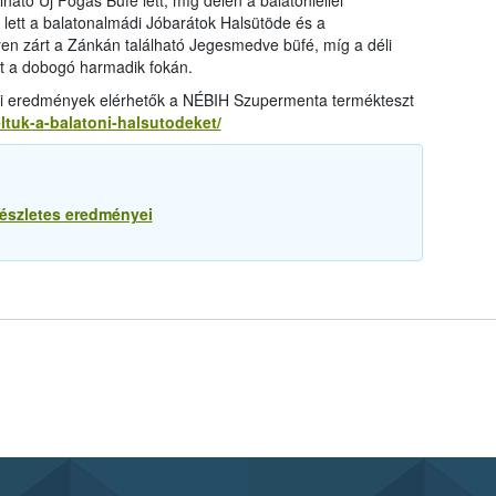
ható Új Fogas Büfé lett, míg délen a balatonlellei
 lett a balatonalmádi Jóbarátok Halsütöde és a
en zárt a Zánkán található Jegesmedve büfé, míg a déli
tt a dobogó harmadik fokán.
lati eredmények elérhetők a NÉBIH Szupermenta termékteszt
tuk-a-balatoni-halsutodeket/
részletes eredményei