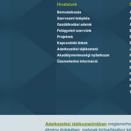
Hivatalunk
Bemutatkozás
Szervezeti felépítés
Gazdálkodási adatok
Felügyeleti szervünk
Projektek
Kapcsolódó linkek
Adatkezelési tájékoztató
Akadálymentességi nyilatkozat
Üzemeltetési információ
Adatkezelési tájékoztatónkban
megismerheti
élmény érdekében, melynek biztosításához kér