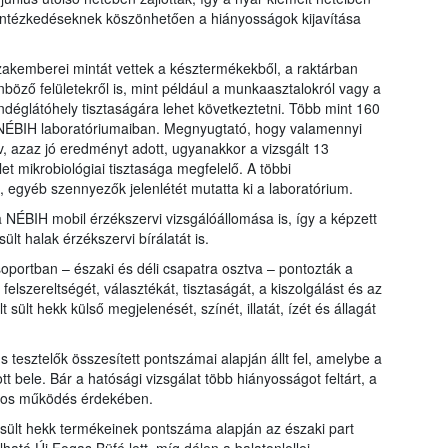
 intézkedéseknek köszönhetően a hiányosságok kijavítása
zakemberei mintát vettek a késztermékekből, a raktárban
önböző felületekről is, mint például a munkaasztalokról vagy a
déglátóhely tisztaságára lehet következtetni. Több mint 160
 NÉBIH laboratóriumaiban. Megnyugtató, hogy valamennyi
v, azaz jó eredményt adott, ugyanakkor a vizsgált 13
et mikrobiológiai tisztasága megfelelő. A többi
egyéb szennyezők jelenlétét mutatta ki a laboratórium.
a NÉBIH mobil érzékszervi vizsgálóállomása is, így a képzett
ült halak érzékszervi bírálatát is.
soportban – északi és déli csapatra osztva – pontozták a
elszereltségét, választékát, tisztaságát, a kiszolgálást és az
 sült hekk külső megjelenését, színét, illatát, ízét és állagát
 tesztelők összesített pontszámai alapján állt fel, amelybe a
 bele. Bár a hatósági vizsgálat több hiányosságot feltárt, a
ságos működés érdekében.
sült hekk termékeinek pontszáma alapján az északi part