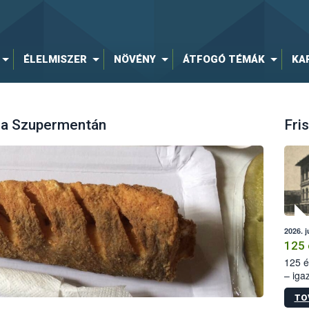
ÉLELMISZER
NÖVÉNY
ÁTFOGÓ TÉMÁK
KA
lt a Szupermentán
Fris
2026. j
125 
125 é
– iga
állam
TO
15. sz