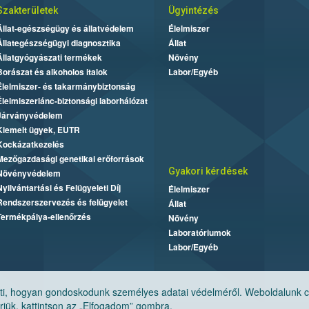
Szakterületek
Ügyintézés
Állat-egészségügy és állatvédelem
Élelmiszer
Állategészségügyi diagnosztika
Állat
Állatgyógyászati termékek
Növény
Borászat és alkoholos italok
Labor/Egyéb
Élelmiszer- és takarmánybiztonság
Élelmiszerlánc-biztonsági laborhálózat
Járványvédelem
Kiemelt ügyek, EUTR
Kockázatkezelés
Mezőgazdasági genetikai erőforrások
Gyakori kérdések
Növényvédelem
Nyilvántartási és Felügyeleti Díj
Élelmiszer
Rendszerszervezés és felügyelet
Állat
Termékpálya-ellenőrzés
Növény
Laboratóriumok
Labor/Egyéb
, hogyan gondoskodunk személyes adatai védelméről. Weboldalunk cook
jük, kattintson az „Elfogadom” gombra.