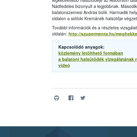
legkedveltebb halsütödéje az Alsóörsön talál
Nádfedeles bizonyult a legjobbnak. Második
balatonszemesi András büfé. Harmadik hely
oldalon a siófoki Kremánék halsütője végze
További információk és a részletes vizsgá
oldalán:
http://szupermenta.hu/meghekkel
Kapcsolódó anyagok:
közlemény letölthető formában
a balatoni halsütödék vizsgálatának 
videó