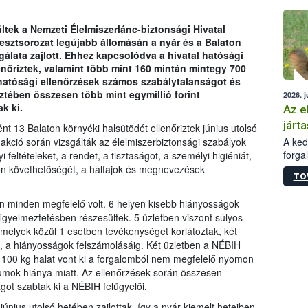
épüle
ültek a Nemzeti Élelmiszerlánc-biztonsági Hivatal
esztsorozat legújabb állomásán a nyár és a Balaton
álata zajlott. Ehhez kapcsolódva a hivatal hatósági
nőriztek, valamint több mint 160 mintán mintegy 700
A hatósági ellenőrzések számos szabálytalanságot és
ztében összesen több mint egymillió forint
2026. j
k ki.
Az e
járta
 13 Balaton környéki halsütödét ellenőriztek június utolsó
A kedv
akció során vizsgálták az élelmiszerbiztonsági szabályok
forga
 feltételeket, a rendet, a tisztaságot, a személyi higiéniát,
Korm.
on követhetőségét, a halfajok és megnevezések
TO
sérül
felme
en minden megfelelő volt. 6 helyen kisebb hiányosságok
veszé
figyelmeztetésben részesültek. 5 üzletben viszont súlyos
Ezen 
, melyek közül 1 esetben tevékenységet korlátoztak, két
vonni
, a hiányosságok felszámolásáig. Két üzletben a NÉBIH
jártas
t 100 kg halat vont ki a forgalomból nem megfelelő nyomon
mok hiánya miatt. Az ellenőrzések során összesen
ágot szabtak ki a NÉBIH felügyelői.
únius utolsó hetében zajlottak, így a nyár kiemelt heteiben