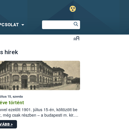
PCSOLAT
s hírek
úlius 15, szerda
éve történt
vvel ezelőtt 1901. július 15-én, költözött be
z, még csak részben – a budapesti m. kir.
i vetőmagvizsgáló állomás a Kis Rókus utca
VÁBB >
ám alatti, Czigler Győző által tervezett új