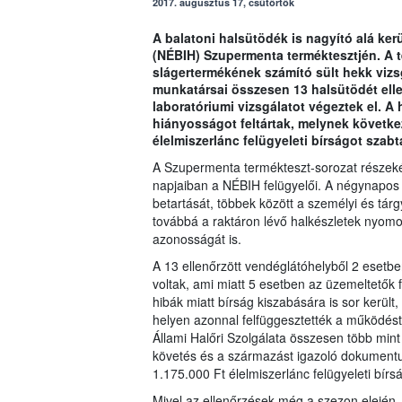
2017. augusztus 17, csütörtök
A balatoni halsütödék is nagyító alá ker
(NÉBIH) Szupermenta terméktesztjén. A t
slágertermékének számító sült hekk vizsg
munkatársai összesen 13 halsütödét elle
laboratóriumi vizsgálatot végeztek el. 
hiányosságot feltártak, melynek követke
élelmiszerlánc felügyeleti bírságot szabta
A Szupermenta termékteszt-sorozat részeként
napjaiban a NÉBIH felügyelői. A négynapos 
betartását, többek között a személyi és tárgyi
továbbá a raktáron lévő halkészletek nyom
azonosságát is.
A 13 ellenőrzött vendéglátóhelyből 2 esetb
voltak, ami miatt 5 esetben az üzemeltetők 
hibák miatt bírság kiszabására is sor került
helyen azonnal felfüggesztették a működést
Állami Halőri Szolgálata összesen több min
követés és a származást igazoló dokumentu
1.175.000 Ft élelmiszerlánc felügyeleti bírs
Mivel az ellenőrzések még a szezon elején, j