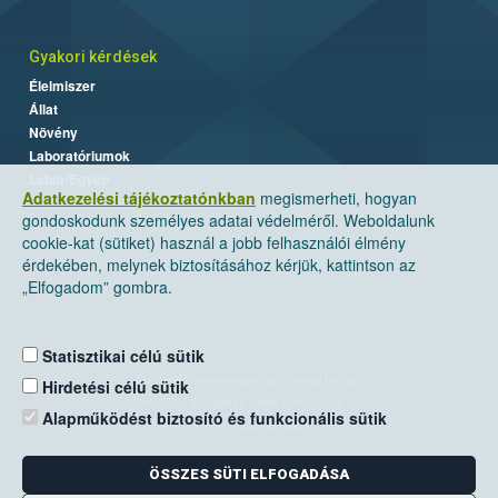
Gyakori kérdések
Élelmiszer
Állat
Növény
Laboratóriumok
Labor/Egyéb
Adatkezelési tájékoztatónkban
megismerheti, hogyan
gondoskodunk személyes adatai védelméről. Weboldalunk
cookie-kat (sütiket) használ a jobb felhasználói élmény
érdekében, melynek biztosításához kérjük, kattintson az
„Elfogadom” gombra.
Statisztikai célú sütik
Nemzeti Élelmiszerlánc-biztonsági Hivatal
Hirdetési célú sütik
Cím: 1024 Budapest, Keleti Károly utca. 24.
Alapműködést biztosító és funkcionális sütik
Levelezési cím: 1525 Budapest. Pf. 30.
ÖSSZES SÜTI ELFOGADÁSA
E-mail:
ugyfelszolgalat@nebih.gov.hu