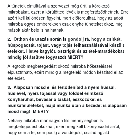
A tünetek elmúltával a szervezet még üríti a kórokozó
mikrobákat, ezért a körülötted lévők is megfertőződhetnek. Erre
azért kell különösen figyelni, mert előfordulhat, hogy az adott
mikroba egyes emberekben csak enyhe tüneteket okoz, míg
mások akár bele is halhatnak.
2. Otthon és utazás során is gondolj rá, hogy a csirkét,
húspogácsát, tojást, vagy tojás felhasználásával készült
ételeket, illetve kagylót, osztrigát és az étel-maradékokat
mindig jól átsütve fogyaszd! MIÉRT?
A legtöbb megbetegedést okozó mikroba hőkezeléssel
elpusztítható, ezért mindig a megfelelő módon készítsd el az
ételeidet.
3. Alaposan mosd el és fertőtlenítsd a nyers hússal,
húslével, nyers tojással vagy földdel érintkező
konyharuhát, bevásárló táskát, eszközöket és
munkafelületeket, majd munka után a kezedet is alaposan
mosd meg! MIÉRT?
Néhány mikroba már nagyon kis mennyiségben is
megbetegedést okozhat, ezért meg kell bizonyosodni arról,
hogy sem a te, sem pedig a vendégeid, családtagjaid