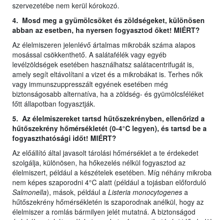
szervezetébe nem kerül kórokozó.
4. Mosd meg a gyümölcsöket és zöldségeket, különösen
abban az esetben, ha nyersen fogyasztod őket! MIÉRT?
Az élelmiszeren jelenlévő ártalmas mikrobák száma alapos
mosással csökkenthető. A salátafélék vagy egyéb
levélzöldségek esetében használhatsz salátacentrifugát is,
amely segít eltávolítani a vizet és a mikrobákat is. Terhes nők
vagy immunszuppresszált egyének esetében még
biztonságosabb alternatíva, ha a zöldség- és gyümölcsféléket
főtt állapotban fogyasztják.
5. Az élelmiszereket tartsd hűtőszekrényben, ellenőrizd a
hűtőszekrény hőmérsékletét (0-4°C legyen), és tartsd be a
fogyaszthatósági időt! MIÉRT?
Az előállító által javasolt tárolási hőmérséklet a te érdekedet
szolgálja, különösen, ha hőkezelés nélkül fogyasztod az
élelmiszert, például a készételek esetében. Míg néhány mikroba
nem képes szaporodni 4°C alatt (például a tojásban előforduló
Salmonella
), mások, például a
Listeria monocytogenes
a
hűtőszekrény hőmérsékletén is szaporodnak anélkül, hogy az
élelmiszer a romlás bármilyen jelét mutatná. A biztonságod