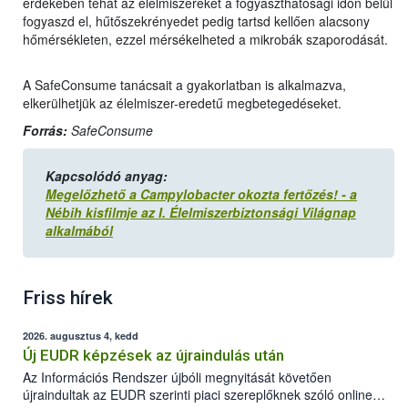
érdekében tehát az élelmiszereket a fogyaszthatósági időn belül
fogyaszd el, hűtőszekrényedet pedig tartsd kellően alacsony
hőmérsékleten, ezzel mérsékelheted a mikrobák szaporodását.
A SafeConsume tanácsait a gyakorlatban is alkalmazva,
elkerülhetjük az élelmiszer-eredetű megbetegedéseket.
Forrás:
SafeConsume
Kapcsolódó anyag:
Megelőzhető a Campylobacter okozta fertőzés! - a
Nébih kisfilmje az I. Élelmiszerbiztonsági Világnap
alkalmából
Friss hírek
2026. augusztus 4, kedd
Új EUDR képzések az újraindulás után
Az Információs Rendszer újbóli megnyitását követően
újraindultak az EUDR szerinti piaci szereplőknek szóló online