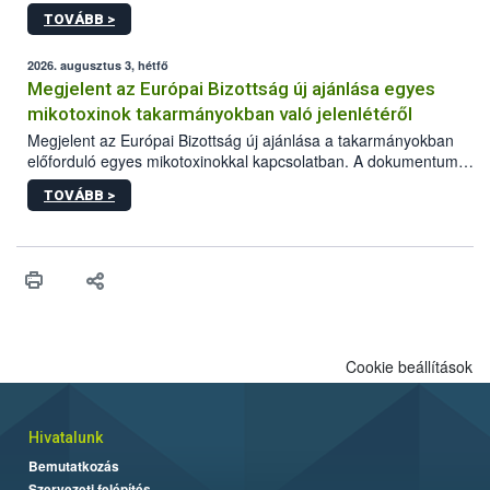
képzések.
TOVÁBB >
2026. augusztus 3, hétfő
Megjelent az Európai Bizottság új ajánlása egyes
mikotoxinok takarmányokban való jelenlétéről
Megjelent az Európai Bizottság új ajánlása a takarmányokban
előforduló egyes mikotoxinokkal kapcsolatban. A dokumentum
2027-től új irányértékek alkalmazását írja elő, és a jelenleg
TOVÁBB >
hatályos uniós ajánlások helyébe lép.
Cookie beállítások
Hivatalunk
Bemutatkozás
Szervezeti felépítés