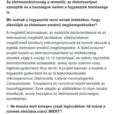
Az élelmiszerbiztonság a termelők, az élelmiszeripari
szereplők és a hatóságok mellett a fogyasztók felelőssége
is.
Mit tudnak a fogyasztók tenni annak érdekében, hogy
elkerüljék az élelmiszer-eredetű megbetegedéseket?
A megfelelő kézmosással, az eszközök tisztántartásával és az
élelmiszerek megfelelő tárolásával, előkészítésével
megelőzhető kórokozó mikroorganizmusok és toxinok okozzák a
legtöbb élelmiszer-eredetű megbetegedést. A SafeConsume*
projekt kutatói az élelmiszervásárlástól az ételkészítésig
követték végig 6 ország 15-15 háztartását, és videón rögzítették
élelmiszerkezelési szokásaikat, amely során számos rossz
higiéniai gyakorlatra fény derült. A projekt kapcsán a kutatók a
fogyasztói gyakorlatok és az öt legkockázatosabb
mikrooganizmus (
Salmonella, Listeria monocytogenes,
Campylobacter, Toxoplasma
és norovírus) között keresték az
összefüggéseket. Ezek alapján az alábbiakban öt olyan tanács
következik, amely hozzájárul az élelmiszerek biztonságos
kezeléséhez:
1
. Ne készíts ételt betegen (csak legkorábban 48 órával a
tünetek elmúlása után)! MIÉRT?