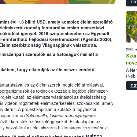
TO
kőris
jelen
talál
azono
mint évi 1,6 billió USD, amely komplex élelmiszerellátó
folyta
élelmiszerbiztonság fenntartása emiatt nemzetközi
intéz
tműködést igényel. 2015 szeptemberében az Egyesült
össze
Fenntartható Fejlődési Keretrendszert (Agenda 2030),
érdek
Élelmiszerbiztonság Világnapjának választotta.
2026. 
elmiszeripari szereplők és a hatóságok mellett a
Szür
növé
ekében, hogy elkerüljék az élelmiszer-eredetű
szől
A Nem
(Nébi
Klart
ntartásával és az élelmiszerek megfelelő tárolásával,
TO
módos
oorganizmusok és toxinok okozzák a legtöbb élelmiszer-
egész
ekt kutatói az élelmiszervásárlástól az ételkészítésig
felha
és videón rögzítették élelmiszerkezelési szokásaikat, amely
célja
y derült. A projekt kapcsán a kutatók a fogyasztói
lehet
rooganizmus (
Salmonella, Listeria monocytogenes,
Az Or
özött keresték az összefüggéseket. Ezek alapján az
felha
ely hozzájárul az élelmiszerek biztonságos kezeléséhez:
terme
rábban 48 órával a tünetek elmúlása után)! MIÉRT?