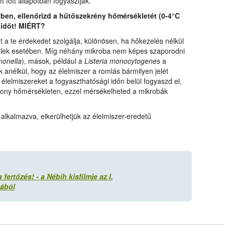
t főtt állapotban fogyasztják.
yben, ellenőrizd a hűtőszekrény hőmérsékletét (0-4°C
 időt! MIÉRT?
let a te érdekedet szolgálja, különösen, ha hőkezelés nélkül
ételek esetében. Míg néhány mikroba nem képes szaporodni
monella
), mások, például a
Listeria monocytogenes
a
anélkül, hogy az élelmiszer a romlás bármilyen jelét
lelmiszereket a fogyaszthatósági időn belül fogyaszd el,
csony hőmérsékleten, ezzel mérsékelheted a mikrobák
alkalmazva, elkerülhetjük az élelmiszer-eredetű
rtőzés! - a Nébih kisfilmje az I.
mából