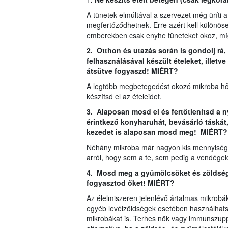
A tünetek elmúltával a szervezet még üríti a
megfertőződhetnek. Erre azért kell különöse
emberekben csak enyhe tüneteket okoz, míg
2. Otthon és utazás során is gondolj rá,
felhasználásával készült ételeket, illetv
átsütve fogyaszd! MIÉRT?
A legtöbb megbetegedést okozó mikroba hők
készítsd el az ételeidet.
3. Alaposan mosd el és fertőtlenítsd a n
érintkező konyharuhát, bevásárló táskát
kezedet is alaposan mosd meg! MIÉRT?
Néhány mikroba már nagyon kis mennyiségb
arról, hogy sem a te, sem pedig a vendége
4. Mosd meg a gyümölcsöket és zöldség
fogyasztod őket! MIÉRT?
Az élelmiszeren jelenlévő ártalmas mikrobá
egyéb levélzöldségek esetében használhatsz s
mikrobákat is. Terhes nők vagy immunszup