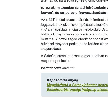
alternatíva, ha a zöldség- és gyümölcsféléke
5. Az élelmiszereket tartsd hűtőszekrén
legyen), és tartsd be a fogyaszthatósági
Az előállító által javasolt tárolási hőmérsék
fogyasztod az élelmiszert, például a kész
4°C alatt (például a tojásban előforduló
Sal
hűtőszekrény hőmérsékletén is szaporodnak 
mutatná. A biztonságod érdekében tehát az é
hűtőszekrényedet pedig tartsd kellően ala
szaporodását.
A SafeConsume tanácsait a gyakorlatban is 
megbetegedéseket.
Forrás:
SafeConsume
Kapcsolódó anyag:
Megelőzhető a Campylobacter okozta fe
Élelmiszerbiztonsági Világnap alkal