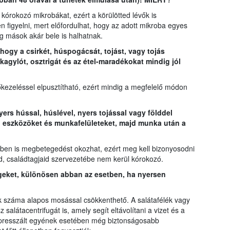
 kórokozó mikrobákat, ezért a körülötted lévők is
n figyelni, mert előfordulhat, hogy az adott mikroba egyes
 mások akár bele is halhatnak.
 hogy a csirkét, húspogácsát, tojást, vagy tojás
e kagylót, osztrigát és az étel-maradékokat mindig jól
ezeléssel elpusztítható, ezért mindig a megfelelő módon
yers hússal, húslével, nyers tojással vagy földdel
, eszközöket és munkafelületeket, majd munka után a
en is megbetegedést okozhat, ezért meg kell bizonyosodni
id, családtagjaid szervezetébe nem kerül kórokozó.
eket, különösen abban az esetben, ha nyersen
k száma alapos mosással csökkenthető. A salátafélék vagy
alátacentrifugát is, amely segít eltávolítani a vizet és a
presszált egyének esetében még biztonságosabb