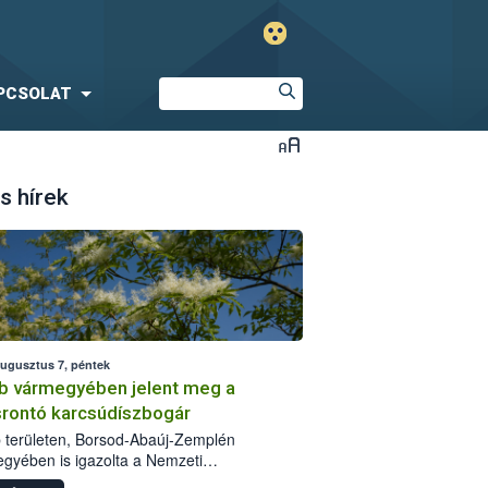
PCSOLAT
s hírek
augusztus 7, péntek
b vármegyében jelent meg a
srontó karcsúdíszbogár
 területen, Borsod-Abaúj-Zemplén
gyében is igazolta a Nemzeti
iszerlánc-biztonsági Hivatal (Nébih) a