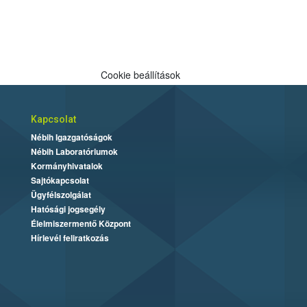
Cookie beállítások
Kapcsolat
Nébih Igazgatóságok
Nébih Laboratóriumok
Kormányhivatalok
Sajtókapcsolat
Ügyfélszolgálat
Hatósági jogsegély
Élelmiszermentő Központ
Hírlevél feliratkozás