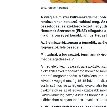
2019. június 7, péntek
A világ élelmiszer külkereskedelme több 
rendszereken keresztül valósul meg. Az 
összefogást és szektorok közötti együt
Nemzetek Szervezete (ENSZ) elfogadta a 
majd három évvel később június 7-ét az 
Az élelmiszerbiztonság a termelők, az él
fogyasztók felelőssége is.
Mit tudnak a fogyasztók tenni annak érd
megbetegedéseket?
A megfelelő kézmosással, az eszközök tisztá
előkészítésével megelőzhető kórokozó mikr
eredetű megbetegedést. A SafeConsume* proj
követték végig 6 ország 15-15 háztartását, 
során számos rossz higiéniai gyakorlatra fén
gyakorlatok és az öt legkockázatosabb mik
Campylobacter, Toxoplasma
és norovírus) k
alábbiakban öt olyan tanács következik, am
1
. Ne készíts ételt betegen (csak legko