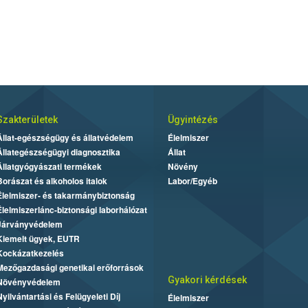
Szakterületek
Ügyintézés
Állat-egészségügy és állatvédelem
Élelmiszer
Állategészségügyi diagnosztika
Állat
Állatgyógyászati termékek
Növény
Borászat és alkoholos italok
Labor/Egyéb
Élelmiszer- és takarmánybiztonság
Élelmiszerlánc-biztonsági laborhálózat
Járványvédelem
Kiemelt ügyek, EUTR
Kockázatkezelés
Mezőgazdasági genetikai erőforrások
Gyakori kérdések
Növényvédelem
Nyilvántartási és Felügyeleti Díj
Élelmiszer