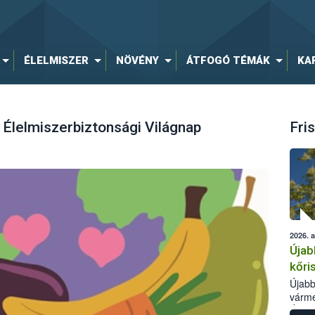
ÉLELMISZER
NÖVÉNY
ÁTFOGÓ TÉMÁK
KA
Élelmiszerbiztonsági Világnap
Fris
2026. 
Újab
kőri
Újabb
várme
Élelm