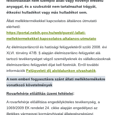
felsorolásban nem szereplő állati vagy növényi eredetű
anyaggal, és a szubsztrát nem tartalmazhat trágyát,
étkezési hulladékot vagy más hulladékot sem.
Állati melléktermékekkel kapcsolatos általános útmutató
elérhető:
https://portal.nebih.gov.hu/web/guest/-/allati-
mellektermekekkel-kapcsolatos-altalanos-utmutato
Az élelmiszerláncról és hatósági felügyeletéről szóló 2008. évi
XLVI. törvény 47/B. § alapján élelmiszerlánc-felügyelet alá
tartozó tevékenységet végző személyeknek és vállalkozásoknak
élelmiszerlánc-felügyeleti díjat kell fizetniük. Erről további
információk
Felügyeleti díj aloldalunkon olvashatók
.
A nem emberi fogyasztásra szánt állati melléktermékekre
vonatkozó követelmények
Rovarfehérje előállítás üzemi feltételei
:
A rovarfehérje előállítása engedélyköteles tevékenység, a
1069/2009 EK rendelet 24. cikke alapján engedélyezi az
illetékes vármegyei kormányhivatal állategészségügyi