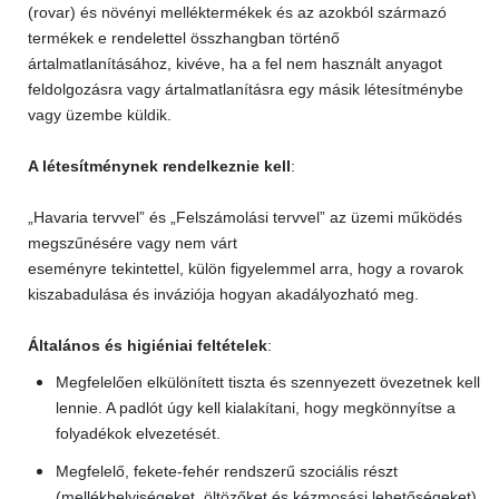
(rovar) és növényi melléktermékek és az azokból származó
termékek e rendelettel összhangban történő
ártalmatlanításához, kivéve, ha a fel nem használt anyagot
feldolgozásra vagy ártalmatlanításra egy másik létesítménybe
vagy üzembe küldik.
A létesítménynek rendelkeznie kell
:
„Havaria tervvel” és „Felszámolási tervvel” az üzemi működés
megszűnésére vagy nem várt
eseményre tekintettel, külön figyelemmel arra, hogy a rovarok
kiszabadulása és inváziója hogyan akadályozható meg.
Általános és higiéniai feltételek
:
Megfelelően elkülönített tiszta és szennyezett övezetnek kell
lennie. A padlót úgy kell kialakítani, hogy megkönnyítse a
folyadékok elvezetését.
Megfelelő, fekete-fehér rendszerű szociális részt
(mellékhelyiségeket, öltözőket és kézmosási lehetőségeket)