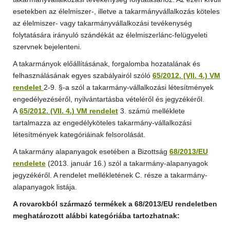
esetekben az élelmiszer-, illetve a takarmányvállalkozás köteles
az élelmiszer- vagy takarmányvállalkozási tevékenység
folytatására irányuló szándékát az élelmiszerlánc-felügyeleti
szervnek bejelenteni.
A takarmányok előállításának, forgalomba hozatalának és
felhasználásának egyes szabályairól szóló
65/2012. (VII. 4.) VM
rendelet
2-9. §-a szól a takarmány-vállalkozási létesítmények
engedélyezéséről, nyilvántartásba vételéről és jegyzékéről.
A
65/2012. (VII. 4.) VM rendelet
3. számú melléklete
tartalmazza az engedélyköteles takarmány-vállalkozási
létesítmények kategóriáinak felsorolását.
A takarmány alapanyagok esetében a Bizottság
68/2013/EU
rendelete
(2013. január 16.) szól a takarmány-alapanyagok
jegyzékéről. A rendelet mellékletének C. része a takarmány-
alapanyagok listája.
A rovarokból származó termékek a 68/2013/EU rendeletben
meghatározott alábbi kategóriába tartozhatnak: