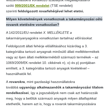
felszámolásukra vonatkozó szabályok megállapításáról
szóló
999/2001/EK rendelet
(TSE rendelet)
szerinti
feldolgozott rovarfehérjével lehet etetni.
Milyen követelmények vonatkoznak a takarmányozási célú
rovarok etetésére vonatkozóan?
A 142/2011/EU rendelet
X. MELLÉKLETE a
takarmányanyagokra vonatkozóan tartalmaz előírásokat.
Feldolgozott állati fehérje előállításához kizárólag a 3.
kategóriába tartozó anyagnak minősülő állati melléktermékek
vagy az ilyen állati melléktermékből származó termékek – az
1069/2009/EK rendelet 10. cikkének n), o) és p) pontjában
említett, a 3. kategóriába tartozó anyagok kivételével –
használhatók fel.
A
rovarokra
, mint gazdasági haszonállatokra
továbbá
ugyanúgy alkalmazandók a takarmányozási tilalom
rendelkezései
, így a jogszabályok nem csak azt határozzák
meg, hogy a belőlük származó anyagok milyen állatfajokkal
etethetők, hanem azt is, hogy a rovarok takarmányozására