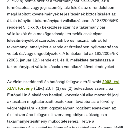
3. cikk b) pontja szerint a takarmányipari vállalkozó, az a
természetes vagy jogi személy, aki felelős az e rendeletben
megállapított követelmények teljesítésének biztosításáért az
általa irányított takarmányipari vállalkozásban. A 183/2005/EK
rendelet 5. cikk (6) bekezdése szerint a takarmányipari
vállalkozók és a mezőgazdasági termelők csak olyan
létesítményekből szerezhetnek be és használhatnak fel
takarmányt, amelyeket e rendelet értelmében nyilvántartásba
vettek és/vagy engedélyeztek. A fentieken túl az 183/2005/EK
(2005. január 12.) rendelet I. és II. melléklete tartalmazza a
takarmányipari vállalkozásokra vonatkozó követelményeket.
Az élelmiszerláncról és hatósági felügyeletéről szóló
2008. évi
XLVI. törvény
(Éltv.) 23. § (1) és (2) bekezdése szerint, az
Európai Unió általános hatályú, közvetlenül alkalmazandó jogi
aktusában meghatározott esetekben, továbbá az e törvény
végrehajtására kiadott jogszabályban rögzített esetekben az
élelmiszerlánc-felügyeleti szerv engedélye szükséges a
takarmánylétesítmény működtetéséhez, illetve a
takarmányvállalkozási tevékenység folytatásához. Az ezen kívüli