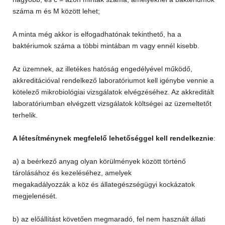
száma m és M között lehet;
A minta még akkor is elfogadhatónak tekinthető, ha a
baktériumok száma a többi mintában m vagy ennél kisebb.
Az üzemnek, az illetékes hatóság engedélyével működő,
akkreditációval rendelkező laboratóriumot kell igénybe vennie a
kötelező mikrobiológiai vizsgálatok elvégzéséhez. Az akkreditált
laboratóriumban elvégzett vizsgálatok költségei az üzemeltetőt
terhelik.
A létesítménynek megfelelő lehetőséggel kell rendelkeznie
:
a) a beérkező anyag olyan körülmények között történő
tárolásához és kezeléséhez, amelyek
megakadályozzák a köz és állategészségügyi kockázatok
megjelenését.
b) az előállítást követően megmaradó, fel nem használt állati