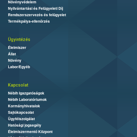
Növényvédelem
Nyilvántartási és Felügyeleti Díj
Rendszerszervezés és felügyelet
Termékpálya-ellenőrzés
Ügyintézés
Élelmiszer
Állat
Növény
Labor/Egyéb
Kapcsolat
Nébih Igazgatóságok
Nébih Laboratóriumok
Kormányhivatalok
Sajtókapcsolat
Ügyfélszolgálat
Hatósági jogsegély
Élelmiszermentő Központ