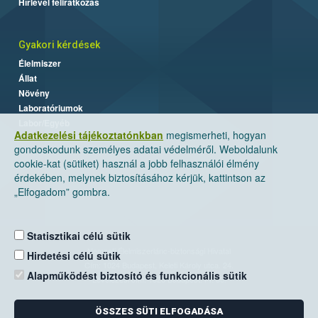
Hírlevél feliratkozás
Gyakori kérdések
Élelmiszer
Állat
Növény
Laboratóriumok
Labor/Egyéb
Adatkezelési tájékoztatónkban
megismerheti, hogyan
gondoskodunk személyes adatai védelméről. Weboldalunk
cookie-kat (sütiket) használ a jobb felhasználói élmény
érdekében, melynek biztosításához kérjük, kattintson az
„Elfogadom” gombra.
Statisztikai célú sütik
Nemzeti Élelmiszerlánc-biztonsági Hivatal
Hirdetési célú sütik
Cím: 1024 Budapest, Keleti Károly utca. 24.
Alapműködést biztosító és funkcionális sütik
Levelezési cím: 1525 Budapest. Pf. 30.
ÖSSZES SÜTI ELFOGADÁSA
E-mail:
ugyfelszolgalat@nebih.gov.hu