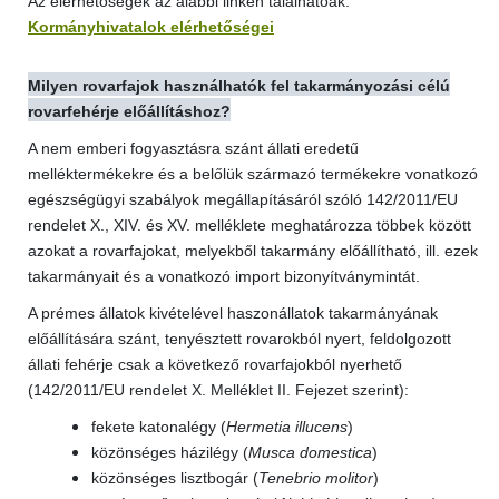
Az elérhetőségek az alábbi linken találhatóak:
Kormányhivatalok elérhetőségei
Milyen rovarfajok használhatók fel takarmányozási célú
rovarfehérje előállításhoz?
A nem emberi fogyasztásra szánt állati eredetű
melléktermékekre és a belőlük származó termékekre vonatkozó
egészségügyi szabályok megállapításáról szóló 142/2011/EU
rendelet X., XIV. és XV. melléklete meghatározza többek között
azokat a rovarfajokat, melyekből takarmány előállítható, ill. ezek
takarmányait és a vonatkozó import bizonyítványmintát.
A prémes állatok kivételével haszonállatok takarmányának
előállítására szánt, tenyésztett rovarokból nyert, feldolgozott
állati fehérje csak a következő rovarfajokból nyerhető
(142/2011/EU rendelet X. Melléklet II. Fejezet szerint):
fekete katonalégy (
Hermetia illucens
)
közönséges házilégy (
Musca domestica
)
közönséges lisztbogár (
Tenebrio molitor
)