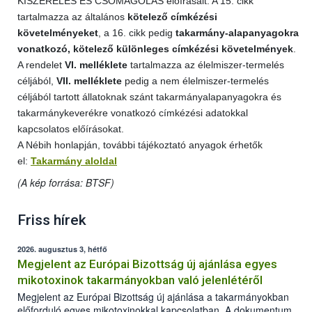
KISZERELÉS ÉS CSOMAGOLÁS előírásait. A 15. cikk
tartalmazza az általános
kötelező címkézési
követelményeket
, a 16. cikk pedig
takarmány-alapanyagokra
vonatkozó, kötelező különleges címkézési követelmények
.
A rendelet
VI. melléklete
tartalmazza az élelmiszer-termelés
céljából,
VII. melléklete
pedig a nem élelmiszer-termelés
céljából tartott állatoknak szánt takarmányalapanyagokra és
takarmánykeverékre vonatkozó címkézési adatokkal
kapcsolatos előírásokat.
A Nébih honlapján, további tájékoztató anyagok érhetők
el:
Takarmány aloldal
(A kép forrása: BTSF)
Friss hírek
2026. augusztus 3, hétfő
Megjelent az Európai Bizottság új ajánlása egyes
mikotoxinok takarmányokban való jelenlétéről
Megjelent az Európai Bizottság új ajánlása a takarmányokban
előforduló egyes mikotoxinokkal kapcsolatban. A dokumentum