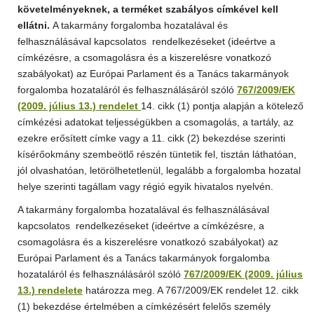
követelményeknek, a terméket szabályos címkével kell
ellátni.
A takarmány forgalomba hozatalával és
felhasználásával kapcsolatos rendelkezéseket (ideértve a
címkézésre, a csomagolásra és a kiszerelésre vonatkozó
szabályokat) az Európai Parlament és a Tanács takarmányok
forgalomba hozataláról és felhasználásáról szóló
767/2009/EK
(2009. július 13.) rendelet
14. cikk (1) pontja alapján a kötelező
címkézési adatokat teljességükben a csomagolás, a tartály, az
ezekre erősített címke vagy a 11. cikk (2) bekezdése szerinti
kísérőokmány szembeötlő részén tüntetik fel, tisztán láthatóan,
jól olvashatóan, letörölhetetlenül, legalább a forgalomba hozatal
helye szerinti tagállam vagy régió egyik hivatalos nyelvén.
A takarmány forgalomba hozatalával és felhasználásával
kapcsolatos rendelkezéseket (ideértve a címkézésre, a
csomagolásra és a kiszerelésre vonatkozó szabályokat) az
Európai Parlament és a Tanács takarmányok forgalomba
hozataláról és felhasználásáról szóló
767/2009/EK (2009. július
13.) rendelete
határozza meg. A 767/2009/EK rendelet 12. cikk
(1) bekezdése értelmében a címkézésért felelős személy