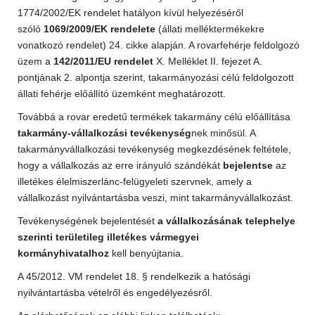
1774/2002/EK rendelet hatályon kívül helyezéséről
szóló
1069/2009/EK rendelete
(állati melléktermékekre
vonatkozó rendelet) 24. cikke alapján.
A rovarfehérje feldolgozó
üzem a
142/2011/EU rendelet
X. Melléklet II. fejezet A.
pontjának 2. alpontja szerint, takarmányozási célú feldolgozott
állati fehérje előállító üzemként meghatározott.
Továbbá a rovar eredetű termékek takarmány célú előállítása
takarmány-vállalkozási tevékenység
nek minősül.
A
takarmányvállalkozási tevékenység megkezdésének feltétele,
hogy a vállalkozás az erre irányuló szándékát
bejelentse
az
illetékes élelmiszerlánc-felügyeleti szervnek, amely a
vállalkozást nyilvántartásba veszi, mint takarmányvállalkozást.
Tevékenységének bejelentését
a vállalkozásának telephelye
szerinti területileg illetékes vármegyei
kormányhivatalhoz
kell benyújtania.
A 45/2012. VM rendelet 18. § rendelkezik a hatósági
nyilvántartásba vételről és engedélyezésről.