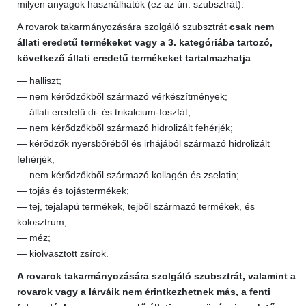
milyen anyagok használhatók (ez az ún. szubsztrát).
A rovarok takarmányozására szolgáló szubsztrát
csak nem
állati eredetű termékeket vagy a 3. kategóriába tartozó,
következő állati eredetű termékeket tartalmazhatja
:
— halliszt;
— nem kérődzőkből származó vérkészítmények;
— állati eredetű di- és trikalcium-foszfát;
— nem kérődzőkből származó hidrolizált fehérjék;
— kérődzők nyersbőréből és irhájából származó hidrolizált
fehérjék;
— nem kérődzőkből származó kollagén és zselatin;
— tojás és tojástermékek;
— tej, tejalapú termékek, tejből származó termékek, és
kolosztrum;
— méz;
— kiolvasztott zsírok.
A rovarok takarmányozására szolgáló szubsztrát, valamint a
rovarok vagy a lárváik nem érintkezhetnek más, a fenti