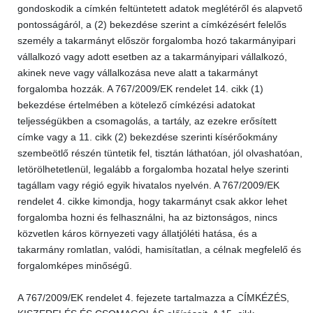
gondoskodik a címkén feltüntetett adatok meglétéről és alapvető
pontosságáról, a (2) bekezdése szerint a címkézésért felelős
személy a takarmányt először forgalomba hozó takarmányipari
vállalkozó vagy adott esetben az a takarmányipari vállalkozó,
akinek neve vagy vállalkozása neve alatt a takarmányt
forgalomba hozzák. A 767/2009/EK rendelet 14. cikk (1)
bekezdése értelmében a kötelező címkézési adatokat
teljességükben a csomagolás, a tartály, az ezekre erősített
címke vagy a 11. cikk (2) bekezdése szerinti kísérőokmány
szembeötlő részén tüntetik fel, tisztán láthatóan, jól olvashatóan,
letörölhetetlenül, legalább a forgalomba hozatal helye szerinti
tagállam vagy régió egyik hivatalos nyelvén. A 767/2009/EK
rendelet 4. cikke kimondja, hogy takarmányt csak akkor lehet
forgalomba hozni és felhasználni, ha az biztonságos, nincs
közvetlen káros környezeti vagy állatjóléti hatása, és a
takarmány romlatlan, valódi, hamisítatlan, a célnak megfelelő és
forgalomképes minőségű.
A 767/2009/EK rendelet 4. fejezete tartalmazza a CÍMKÉZÉS,