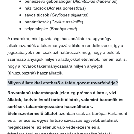
penészevő gabonabogár (
Alphitobius diaperinus
)
házi tücsök (
Acheta domesticus
)
sávos tücsök (
Gryllodes sigillatus
)
banántücsök (
Gryllus assimilis
)
selyemlepke (
Bombyx mori
)
A rovarokra, mint gazdasági haszonállatokra ugyanúgy
alkalmazandók a takarmányozási tilalom rendelkezései, így a
jogszabályok nem csak azt határozzák meg, hogy a belőlük
származó anyagok milyen állatfajokkal etethetők, hanem azt is,
hogy a rovarok takarmányozására milyen anyagok
(ún.szubsztrát) használhatók.
Milyen állatokkal etethető a feldolgozott rovarfehérje?
Rovaralapú takarmányok jelenleg prémes állatok, vízi
állatok, kedvtelésből tartott állatok, valamint baromfik és
sertések takarmányozására használhatók.
Élelmiszertermelő állatot
azonban csak az Európai Parlament
és a Tanács az egyes fertőző szivacsos agyvelőbántalmak
megelőzésére, az ellenük való védekezésre és a