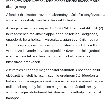
vonatkozó rendelkezések tekintetében történő módosításáról
állapítja meg.
A fentiek értelmében rovarok takarmányozási célú tenyésztése a
vonatkozó szabályozás betartásával történhet.
Az engedélyező hatóság az 1069/2009/EK rendelet 44. cikk (2)
bekezdésében foglaltak alapján adhat feltételes (ideiglenes)
engedélyt, ha a helyszíni vizsgálat alapján úgy tűnik, hogy a
létesítmény vagy az üzem az infrastruktúrára és felszereltségre
vonatkozó követelményeket teljesíti az üzemeltetési eljárások
ezen rendelettel összhangban történő alkalmazásának
biztosítása érdekében.
A feltételes engedély megadásától számított 3 hónapon belül
elvégzett ismételt helyszíni szemle eredményétől függően a
hatóság dönt a végleges működési engedély kiadásáról vagy a
működési engedély feltételes meghosszabbításáról, amely
azonban teljes időtartamát tekintve nem haladhatja meg a hat
hónapot.