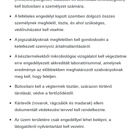
kell biztosítani a személyzet számára;
A feltételes engedélyt kapott üzemben dolgozó összes
személynek megfelelő, tiszta, és ahol szükséges,
védőruházatot kell viselnie.
A jogszabályoknak megfelelően kell gondoskodni a
keletkezett szennyvíz ártalmatlanításáról.
A késztermékekből mikrobiológiai vizsgálatot kell végeztetnie
erre engedélyezett akkreditált laboratóriummal, amelynek
eredménye az előbbiekben meghatározott szabványoknak
meg kell, hogy feleljen.
Biztosítani kell a végtermék tisztán, szárazon történő
tárolását, védve a fertőződéstől.
Kártevők (rovarok, rágcsálók és madarak) elleni
dokumentált védekezési tervvel kell rendelkeznie.
Az üzem területére csak engedéllyel lehet belépni, a
látogatókról nyilvántartást kell vezetni.