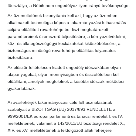
főosztálya, a Nébih nem engedélyez ilyen irányú tevékenységet.
Az üzemeltetőnek bizonyítania kell azt, hogy az üzemben
alkalmazott technológia képes a takarmányozási felhasználás
céljára előállított rovarfehérje és -liszt meghatározott
paramétereinek üzemszerű teljesítésére, a környezetvédelmi,
köz- és állategészségügyi kockázatokat kiküszöbölésére, a
biztonságos minőségű rovarfehérje előállítás folyamatos
biztosítására.
Az először feltételesen kiadott engedély időszakában olyan
alapanyagokat, olyan mennyiségben és összetételben kell
előállítani, amelyek megfelelnek a későbbi időszak működési
gyakorlatának.
A rovarfehérjék takarmányozási célú felhasználásának
szabályait a BIZOTTSÁG (EU) 2017/893 RENDELETE a
999/2001/EK európai parlamenti és tanácsi rendelet I. és IV.
mellékletének, valamint a 142/2011/EU bizottsági rendelet X.,
XIV. és XV. mellékletének a feldolgozott állati fehérjére