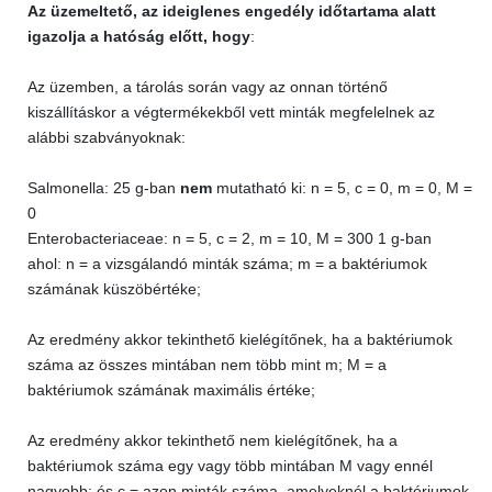
Az üzemeltető, az ideiglenes engedély időtartama alatt
igazolja a hatóság előtt, hogy
:
Az üzemben, a tárolás során vagy az onnan történő
kiszállításkor a végtermékekből vett minták megfelelnek az
alábbi szabványoknak:
Salmonella: 25 g-ban
nem
mutatható ki: n = 5, c = 0, m = 0, M =
0
Enterobacteriaceae: n = 5, c = 2, m = 10, M = 300 1 g-ban
ahol: n = a vizsgálandó minták száma; m = a baktériumok
számának küszöbértéke;
Az eredmény akkor tekinthető kielégítőnek, ha a baktériumok
száma az összes mintában nem több mint m; M = a
baktériumok számának maximális értéke;
Az eredmény akkor tekinthető nem kielégítőnek, ha a
baktériumok száma egy vagy több mintában M vagy ennél
nagyobb; és c = azon minták száma, amelyeknél a baktériumok