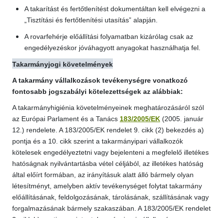
A takarítást és fertőtlenítést dokumentáltan kell elvégezni a
„Tisztítási és fertőtlenítési utasítás” alapján.
A rovarfehérje előállítási folyamatban kizárólag csak az
engedélyezéskor jóváhagyott anyagokat használhatja fel.
Takarmányjogi követelmények
A takarmány vállalkozások tevékenységre vonatkozó
fontosabb jogszabályi kötelezettségek az alábbiak:
A takarmányhigiénia követelményeinek meghatározásáról szól
az Európai Parlament és a Tanács
183/2005/EK
(2005. január
12.) rendelete. A 183/2005/EK rendelet 9. cikk (2) bekezdés a)
pontja és a 10. cikk szerint a takarmányipari vállalkozók
kötelesek engedélyeztetni vagy bejelenteni a megfelelő illetékes
hatóságnak nyilvántartásba vétel céljából, az illetékes hatóság
által előírt formában, az irányításuk alatt álló bármely olyan
létesítményt, amelyben aktív tevékenységet folytat takarmány
előállításának, feldolgozásának, tárolásának, szállításának vagy
forgalmazásának bármely szakaszában. A 183/2005/EK rendelet