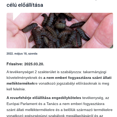
célú előállítása
2022. május 18, szerda
Frissítve: 2025.03.20.
A tevékenységet 2 szakterület is szabályozza: takarmányjogi
követelményeknek és
a nem emberi fogyasztásra szánt állati
melléktermékek
re vonatkozó jogszabályi előírásoknak is meg
kell felelnie.
A rovarfehérje előállítása engedélyköteles
tevékenység, az
Európai Parlament és a Tanács a nem emberi fogyasztásra
szánt állati melléktermékekre és a belőlük származó termékekre
vonatkozó egészségügyi szabályok megállapításáról és az