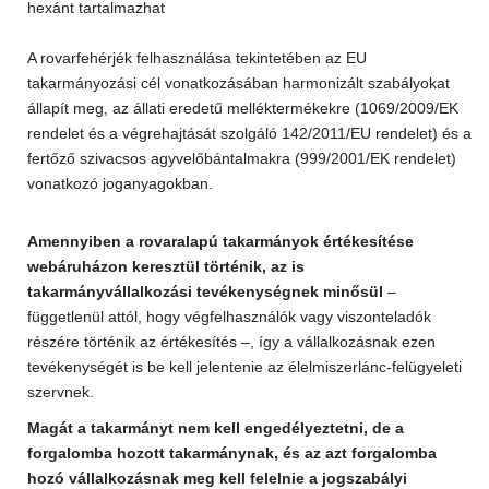
hexánt tartalmazhat
A rovarfehérjék felhasználása tekintetében az EU
takarmányozási cél vonatkozásában harmonizált szabályokat
állapít meg, az állati eredetű melléktermékekre (1069/2009/EK
rendelet és a végrehajtását szolgáló 142/2011/EU rendelet) és a
fertőző szivacsos agyvelőbántalmakra (999/2001/EK rendelet)
vonatkozó joganyagokban.
Amennyiben a rovaralapú takarmányok értékesítése
webáruházon keresztül történik, az is
takarmányvállalkozási tevékenységnek minősül
–
függetlenül attól, hogy végfelhasználók vagy viszonteladók
részére történik az értékesítés –, így a vállalkozásnak ezen
tevékenységét is be kell jelentenie az élelmiszerlánc-felügyeleti
szervnek.
Magát a takarmányt nem kell engedélyeztetni, de a
forgalomba hozott takarmánynak, és az azt forgalomba
hozó vállalkozásnak meg kell felelnie a jogszabályi