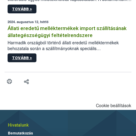
2027-től új irányértékek alkalmazását írja elő, és a jelenleg
TOVÁBB >
hatályos uniós ajánlások helyébe lép.
2024. augusztus 12, hétfő
Állati eredetű melléktermékek import szállításának
állategészségügyi feltételrendszere
Harmadik országból történő állati eredetű melléktermékek
behozatala során a szállítmányoknak speciális
állategészségügyi import előírásoknak kell megfelelniük.
TOVÁBB >
Cookie beállítások
Hivatalunk
Bemutatkozás