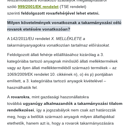
felszámolásukra vonatkozó szabályok megállapításáról
szóló
999/2001/EK rendelet
(TSE rendelet)
szerinti
feldolgozott rovarfehérjével lehet etetni.
Milyen követelmények vonatkoznak a takarmányozási célú
rovarok etetésére vonatkozóan?
A 142/2011/EU rendelet
X. MELLÉKLETE a
takarmányanyagokra vonatkozóan tartalmaz előírásokat.
Feldolgozott állati fehérje előállításához kizárólag a 3.
kategóriába tartozó anyagnak minősülő állati melléktermékek
vagy az ilyen állati melléktermékből származó termékek – az
1069/2009/EK rendelet 10. cikkének n), o) és p) pontjában
említett, a 3. kategóriába tartozó anyagok kivételével –
használhatók fel.
A
rovarokra
, mint gazdasági haszonállatokra
továbbá
ugyanúgy alkalmazandók a takarmányozási tilalom
rendelkezései
, így a jogszabályok nem csak azt határozzák
meg, hogy a belőlük származó anyagok milyen állatfajokkal
etethetők, hanem azt is, hogy a rovarok takarmányozására