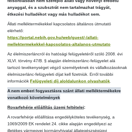
felsorolásban nem szereplő állati vagy növényi eredetű
anyaggal, és a szubsztrát nem tartalmazhat trágyát,
étkezési hulladékot vagy más hulladékot sem.
Állati melléktermékekkel kapcsolatos általános útmutató
elérhető:
https://portal.nebih.gov.hu/web/guest/-/allati-
mellektermekekkel-kapcsolatos-altalanos-utmutato
Az élelmiszerláncról és hatósági felügyeletéről szóló 2008. évi
XLVI. törvény 47/B. § alapján élelmiszerlánc-felügyelet alá
tartozó tevékenységet végző személyeknek és vállalkozásoknak
élelmiszerlánc-felügyeleti díjat kell fizetniük. Erről további
információk
Felügyeleti díj aloldalunkon olvashatók
.
A nem emberi fogyasztásra szánt állati melléktermékekre
vonatkozó követelmények
Rovarfehérje előállítás üzemi feltételei
:
A rovarfehérje előállítása engedélyköteles tevékenység, a
1069/2009 EK rendelet 24. cikke alapján engedélyezi az
illetékes vármegyei kormányhivatal állategészségügyi