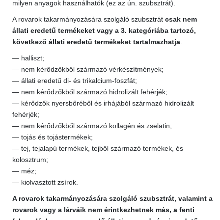
milyen anyagok használhatók (ez az ún. szubsztrát).
A rovarok takarmányozására szolgáló szubsztrát
csak nem
állati eredetű termékeket vagy a 3. kategóriába tartozó,
következő állati eredetű termékeket tartalmazhatja
:
— halliszt;
— nem kérődzőkből származó vérkészítmények;
— állati eredetű di- és trikalcium-foszfát;
— nem kérődzőkből származó hidrolizált fehérjék;
— kérődzők nyersbőréből és irhájából származó hidrolizált
fehérjék;
— nem kérődzőkből származó kollagén és zselatin;
— tojás és tojástermékek;
— tej, tejalapú termékek, tejből származó termékek, és
kolosztrum;
— méz;
— kiolvasztott zsírok.
A rovarok takarmányozására szolgáló szubsztrát, valamint a
rovarok vagy a lárváik nem érintkezhetnek más, a fenti