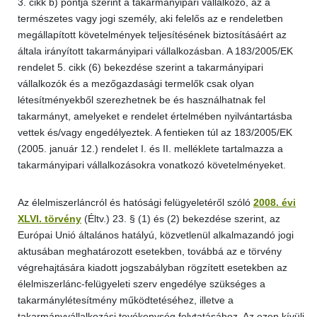
3. cikk b) pontja szerint a takarmányipari vállalkozó, az a
természetes vagy jogi személy, aki felelős az e rendeletben
megállapított követelmények teljesítésének biztosításáért az
általa irányított takarmányipari vállalkozásban. A 183/2005/EK
rendelet 5. cikk (6) bekezdése szerint a takarmányipari
vállalkozók és a mezőgazdasági termelők csak olyan
létesítményekből szerezhetnek be és használhatnak fel
takarmányt, amelyeket e rendelet értelmében nyilvántartásba
vettek és/vagy engedélyeztek. A fentieken túl az 183/2005/EK
(2005. január 12.) rendelet I. és II. melléklete tartalmazza a
takarmányipari vállalkozásokra vonatkozó követelményeket.
Az élelmiszerláncról és hatósági felügyeletéről szóló
2008. évi
XLVI. törvény
(Éltv.) 23. § (1) és (2) bekezdése szerint, az
Európai Unió általános hatályú, közvetlenül alkalmazandó jogi
aktusában meghatározott esetekben, továbbá az e törvény
végrehajtására kiadott jogszabályban rögzített esetekben az
élelmiszerlánc-felügyeleti szerv engedélye szükséges a
takarmánylétesítmény működtetéséhez, illetve a
takarmányvállalkozási tevékenység folytatásához. Az ezen kívüli