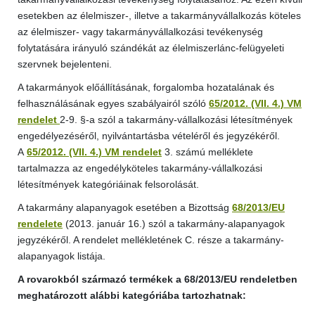
esetekben az élelmiszer-, illetve a takarmányvállalkozás köteles
az élelmiszer- vagy takarmányvállalkozási tevékenység
folytatására irányuló szándékát az élelmiszerlánc-felügyeleti
szervnek bejelenteni.
A takarmányok előállításának, forgalomba hozatalának és
felhasználásának egyes szabályairól szóló
65/2012. (VII. 4.) VM
rendelet
2-9. §-a szól a takarmány-vállalkozási létesítmények
engedélyezéséről, nyilvántartásba vételéről és jegyzékéről.
A
65/2012. (VII. 4.) VM rendelet
3. számú melléklete
tartalmazza az engedélyköteles takarmány-vállalkozási
létesítmények kategóriáinak felsorolását.
A takarmány alapanyagok esetében a Bizottság
68/2013/EU
rendelete
(2013. január 16.) szól a takarmány-alapanyagok
jegyzékéről. A rendelet mellékletének C. része a takarmány-
alapanyagok listája.
A rovarokból származó termékek a 68/2013/EU rendeletben
meghatározott alábbi kategóriába tartozhatnak: