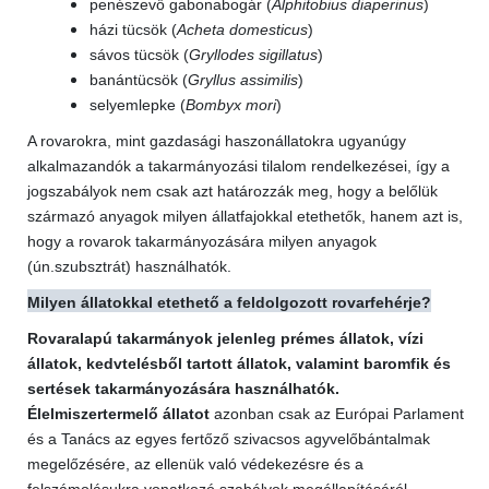
penészevő gabonabogár (
Alphitobius diaperinus
)
házi tücsök (
Acheta domesticus
)
sávos tücsök (
Gryllodes sigillatus
)
banántücsök (
Gryllus assimilis
)
selyemlepke (
Bombyx mori
)
A rovarokra, mint gazdasági haszonállatokra ugyanúgy
alkalmazandók a takarmányozási tilalom rendelkezései, így a
jogszabályok nem csak azt határozzák meg, hogy a belőlük
származó anyagok milyen állatfajokkal etethetők, hanem azt is,
hogy a rovarok takarmányozására milyen anyagok
(ún.szubsztrát) használhatók.
Milyen állatokkal etethető a feldolgozott rovarfehérje?
Rovaralapú takarmányok jelenleg prémes állatok, vízi
állatok, kedvtelésből tartott állatok, valamint baromfik és
sertések takarmányozására használhatók.
Élelmiszertermelő állatot
azonban csak az Európai Parlament
és a Tanács az egyes fertőző szivacsos agyvelőbántalmak
megelőzésére, az ellenük való védekezésre és a