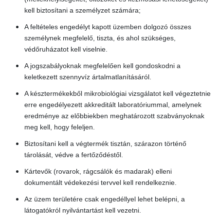
kell biztosítani a személyzet számára;
A feltételes engedélyt kapott üzemben dolgozó összes
személynek megfelelő, tiszta, és ahol szükséges,
védőruházatot kell viselnie.
A jogszabályoknak megfelelően kell gondoskodni a
keletkezett szennyvíz ártalmatlanításáról.
A késztermékekből mikrobiológiai vizsgálatot kell végeztetnie
erre engedélyezett akkreditált laboratóriummal, amelynek
eredménye az előbbiekben meghatározott szabványoknak
meg kell, hogy feleljen.
Biztosítani kell a végtermék tisztán, szárazon történő
tárolását, védve a fertőződéstől.
Kártevők (rovarok, rágcsálók és madarak) elleni
dokumentált védekezési tervvel kell rendelkeznie.
Az üzem területére csak engedéllyel lehet belépni, a
látogatókról nyilvántartást kell vezetni.