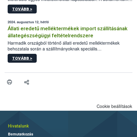
2027-től új irányértékek alkalmazását írja elő, és a jelenleg
TOVÁBB >
hatályos uniós ajánlások helyébe lép.
2024. augusztus 12, hétfő
Állati eredetű melléktermékek import szállításának
állategészségügyi feltételrendszere
Harmadik országból történő állati eredetű melléktermékek
behozatala során a szállítmányoknak speciális
állategészségügyi import előírásoknak kell megfelelniük.
TOVÁBB >
Cookie beállítások
Hivatalunk
Bemutatkozás