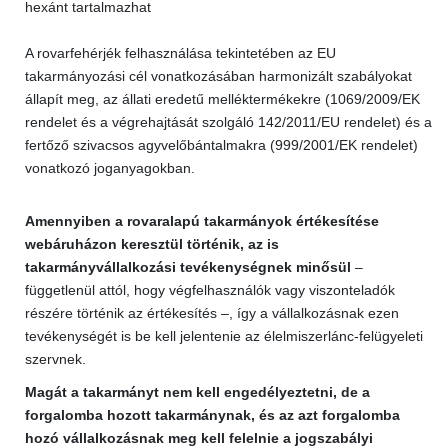
hexánt tartalmazhat
A rovarfehérjék felhasználása tekintetében az EU
takarmányozási cél vonatkozásában harmonizált szabályokat
állapít meg, az állati eredetű melléktermékekre (1069/2009/EK
rendelet és a végrehajtását szolgáló 142/2011/EU rendelet) és a
fertőző szivacsos agyvelőbántalmakra (999/2001/EK rendelet)
vonatkozó joganyagokban.
Amennyiben a rovaralapú takarmányok értékesítése
webáruházon keresztül történik, az is
takarmányvállalkozási tevékenységnek minősül
–
függetlenül attól, hogy végfelhasználók vagy viszonteladók
részére történik az értékesítés –, így a vállalkozásnak ezen
tevékenységét is be kell jelentenie az élelmiszerlánc-felügyeleti
szervnek.
Magát a takarmányt nem kell engedélyeztetni, de a
forgalomba hozott takarmánynak, és az azt forgalomba
hozó vállalkozásnak meg kell felelnie a jogszabályi