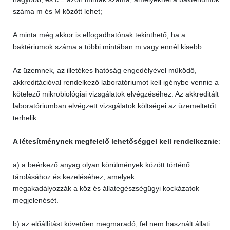
száma m és M között lehet;
A minta még akkor is elfogadhatónak tekinthető, ha a
baktériumok száma a többi mintában m vagy ennél kisebb.
Az üzemnek, az illetékes hatóság engedélyével működő,
akkreditációval rendelkező laboratóriumot kell igénybe vennie a
kötelező mikrobiológiai vizsgálatok elvégzéséhez. Az akkreditált
laboratóriumban elvégzett vizsgálatok költségei az üzemeltetőt
terhelik.
A létesítménynek megfelelő lehetőséggel kell rendelkeznie
:
a) a beérkező anyag olyan körülmények között történő
tárolásához és kezeléséhez, amelyek
megakadályozzák a köz és állategészségügyi kockázatok
megjelenését.
b) az előállítást követően megmaradó, fel nem használt állati