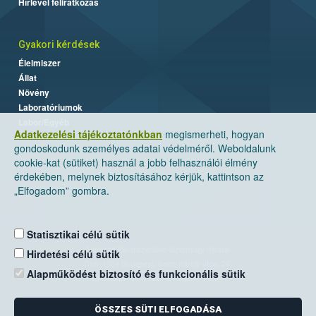
Hírlevél feliratkozás
Gyakori kérdések
Élelmiszer
Állat
Növény
Laboratóriumok
Labor/Egyéb
Adatkezelési tájékoztatónkban
megismerheti, hogyan
gondoskodunk személyes adatai védelméről. Weboldalunk
cookie-kat (sütiket) használ a jobb felhasználói élmény
érdekében, melynek biztosításához kérjük, kattintson az
„Elfogadom” gombra.
Statisztikai célú sütik
Nemzeti Élelmiszerlánc-biztonsági Hivatal
Hirdetési célú sütik
Cím: 1024 Budapest, Keleti Károly utca. 24.
Alapműködést biztosító és funkcionális sütik
Levelezési cím: 1525 Budapest. Pf. 30.
ÖSSZES SÜTI ELFOGADÁSA
E-mail:
ugyfelszolgalat@nebih.gov.hu