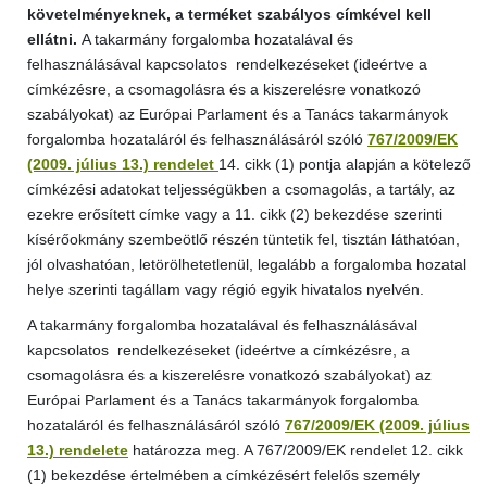
követelményeknek, a terméket szabályos címkével kell
ellátni.
A takarmány forgalomba hozatalával és
felhasználásával kapcsolatos rendelkezéseket (ideértve a
címkézésre, a csomagolásra és a kiszerelésre vonatkozó
szabályokat) az Európai Parlament és a Tanács takarmányok
forgalomba hozataláról és felhasználásáról szóló
767/2009/EK
(2009. július 13.) rendelet
14. cikk (1) pontja alapján a kötelező
címkézési adatokat teljességükben a csomagolás, a tartály, az
ezekre erősített címke vagy a 11. cikk (2) bekezdése szerinti
kísérőokmány szembeötlő részén tüntetik fel, tisztán láthatóan,
jól olvashatóan, letörölhetetlenül, legalább a forgalomba hozatal
helye szerinti tagállam vagy régió egyik hivatalos nyelvén.
A takarmány forgalomba hozatalával és felhasználásával
kapcsolatos rendelkezéseket (ideértve a címkézésre, a
csomagolásra és a kiszerelésre vonatkozó szabályokat) az
Európai Parlament és a Tanács takarmányok forgalomba
hozataláról és felhasználásáról szóló
767/2009/EK (2009. július
13.) rendelete
határozza meg. A 767/2009/EK rendelet 12. cikk
(1) bekezdése értelmében a címkézésért felelős személy