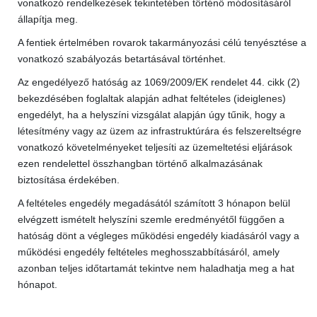
vonatkozó rendelkezések tekintetében történő módosításáról
állapítja meg.
A fentiek értelmében rovarok takarmányozási célú tenyésztése a
vonatkozó szabályozás betartásával történhet.
Az engedélyező hatóság az 1069/2009/EK rendelet 44. cikk (2)
bekezdésében foglaltak alapján adhat feltételes (ideiglenes)
engedélyt, ha a helyszíni vizsgálat alapján úgy tűnik, hogy a
létesítmény vagy az üzem az infrastruktúrára és felszereltségre
vonatkozó követelményeket teljesíti az üzemeltetési eljárások
ezen rendelettel összhangban történő alkalmazásának
biztosítása érdekében.
A feltételes engedély megadásától számított 3 hónapon belül
elvégzett ismételt helyszíni szemle eredményétől függően a
hatóság dönt a végleges működési engedély kiadásáról vagy a
működési engedély feltételes meghosszabbításáról, amely
azonban teljes időtartamát tekintve nem haladhatja meg a hat
hónapot.