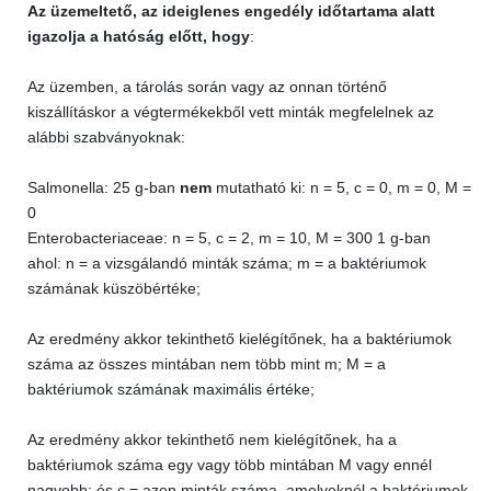
Az üzemeltető, az ideiglenes engedély időtartama alatt
igazolja a hatóság előtt, hogy
:
Az üzemben, a tárolás során vagy az onnan történő
kiszállításkor a végtermékekből vett minták megfelelnek az
alábbi szabványoknak:
Salmonella: 25 g-ban
nem
mutatható ki: n = 5, c = 0, m = 0, M =
0
Enterobacteriaceae: n = 5, c = 2, m = 10, M = 300 1 g-ban
ahol: n = a vizsgálandó minták száma; m = a baktériumok
számának küszöbértéke;
Az eredmény akkor tekinthető kielégítőnek, ha a baktériumok
száma az összes mintában nem több mint m; M = a
baktériumok számának maximális értéke;
Az eredmény akkor tekinthető nem kielégítőnek, ha a
baktériumok száma egy vagy több mintában M vagy ennél
nagyobb; és c = azon minták száma, amelyeknél a baktériumok