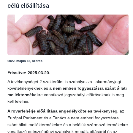
célú előállítása
2022. május 18, szerda
Frissítve: 2025.03.20.
A tevékenységet 2 szakterület is szabályozza: takarmányjogi
követelményeknek és
a nem emberi fogyasztásra szánt állati
melléktermékek
re vonatkozó jogszabályi előírásoknak is meg
kell felelnie.
A rovarfehérje előállítása engedélyköteles
tevékenység, az
Európai Parlament és a Tanács a nem emberi fogyasztásra
szánt állati melléktermékekre és a belőlük származó termékekre
vonatkozó egészségügyi szabályok megállapításáról és az