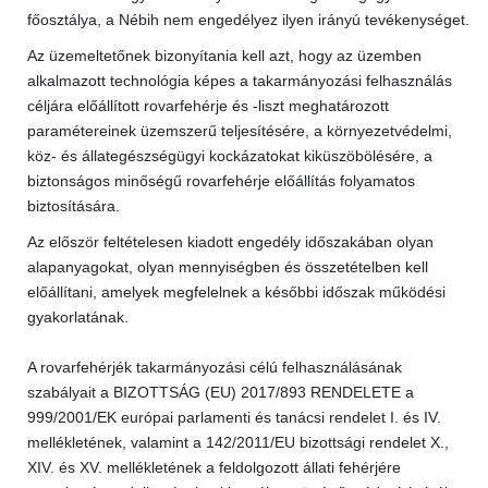
főosztálya, a Nébih nem engedélyez ilyen irányú tevékenységet.
Az üzemeltetőnek bizonyítania kell azt, hogy az üzemben
alkalmazott technológia képes a takarmányozási felhasználás
céljára előállított rovarfehérje és -liszt meghatározott
paramétereinek üzemszerű teljesítésére, a környezetvédelmi,
köz- és állategészségügyi kockázatokat kiküszöbölésére, a
biztonságos minőségű rovarfehérje előállítás folyamatos
biztosítására.
Az először feltételesen kiadott engedély időszakában olyan
alapanyagokat, olyan mennyiségben és összetételben kell
előállítani, amelyek megfelelnek a későbbi időszak működési
gyakorlatának.
A rovarfehérjék takarmányozási célú felhasználásának
szabályait a BIZOTTSÁG (EU) 2017/893 RENDELETE a
999/2001/EK európai parlamenti és tanácsi rendelet I. és IV.
mellékletének, valamint a 142/2011/EU bizottsági rendelet X.,
XIV. és XV. mellékletének a feldolgozott állati fehérjére