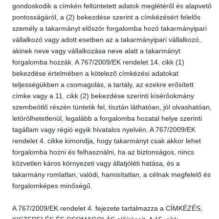
gondoskodik a címkén feltüntetett adatok meglétéről és alapvető
pontosságáról, a (2) bekezdése szerint a címkézésért felelős
személy a takarmányt először forgalomba hozó takarmányipari
vállalkozó vagy adott esetben az a takarmányipari vállalkozó,
akinek neve vagy vállalkozása neve alatt a takarmányt
forgalomba hozzák. A 767/2009/EK rendelet 14. cikk (1)
bekezdése értelmében a kötelező címkézési adatokat
teljességükben a csomagolás, a tartály, az ezekre erősített
címke vagy a 11. cikk (2) bekezdése szerinti kísérőokmány
szembeötlő részén tüntetik fel, tisztán láthatóan, jól olvashatóan,
letörölhetetlenül, legalább a forgalomba hozatal helye szerinti
tagállam vagy régió egyik hivatalos nyelvén. A 767/2009/EK
rendelet 4. cikke kimondja, hogy takarmányt csak akkor lehet
forgalomba hozni és felhasználni, ha az biztonságos, nincs
közvetlen káros környezeti vagy állatjóléti hatása, és a
takarmány romlatlan, valódi, hamisítatlan, a célnak megfelelő és
forgalomképes minőségű.
A 767/2009/EK rendelet 4. fejezete tartalmazza a CÍMKÉZÉS,