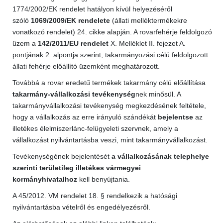
1774/2002/EK rendelet hatályon kívül helyezéséről
szóló
1069/2009/EK rendelete
(állati melléktermékekre
vonatkozó rendelet) 24. cikke alapján.
A rovarfehérje feldolgozó
üzem a
142/2011/EU rendelet
X. Melléklet II. fejezet A.
pontjának 2. alpontja szerint, takarmányozási célú feldolgozott
állati fehérje előállító üzemként meghatározott.
Továbbá a rovar eredetű termékek takarmány célú előállítása
takarmány-vállalkozási tevékenység
nek minősül.
A
takarmányvállalkozási tevékenység megkezdésének feltétele,
hogy a vállalkozás az erre irányuló szándékát
bejelentse
az
illetékes élelmiszerlánc-felügyeleti szervnek, amely a
vállalkozást nyilvántartásba veszi, mint takarmányvállalkozást.
Tevékenységének bejelentését
a vállalkozásának telephelye
szerinti területileg illetékes vármegyei
kormányhivatalhoz
kell benyújtania.
A 45/2012. VM rendelet 18. § rendelkezik a hatósági
nyilvántartásba vételről és engedélyezésről.