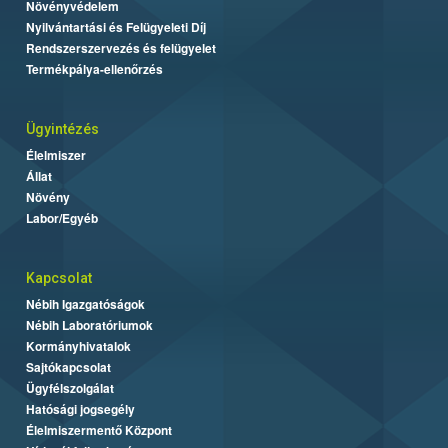
Növényvédelem
Nyilvántartási és Felügyeleti Díj
Rendszerszervezés és felügyelet
Termékpálya-ellenőrzés
Ügyintézés
Élelmiszer
Állat
Növény
Labor/Egyéb
Kapcsolat
Nébih Igazgatóságok
Nébih Laboratóriumok
Kormányhivatalok
Sajtókapcsolat
Ügyfélszolgálat
Hatósági jogsegély
Élelmiszermentő Központ