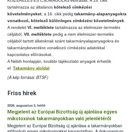
KISZERELÉS ÉS CSOMAGOLÁS előírásait. A 15. cikk
tartalmazza az általános
kötelező címkézési
követelményeket
, a 16. cikk pedig
takarmány-alapanyagokra
vonatkozó, kötelező különleges címkézési követelmények
.
A rendelet
VI. melléklete
tartalmazza az élelmiszer-termelés
céljából,
VII. melléklete
pedig a nem élelmiszer-termelés
céljából tartott állatoknak szánt takarmányalapanyagokra és
takarmánykeverékre vonatkozó címkézési adatokkal
kapcsolatos előírásokat.
A Nébih honlapján, további tájékoztató anyagok érhetők
el:
Takarmány aloldal
(A kép forrása: BTSF)
Friss hírek
2026. augusztus 3, hétfő
Megjelent az Európai Bizottság új ajánlása egyes
mikotoxinok takarmányokban való jelenlétéről
Megjelent az Európai Bizottság új ajánlása a takarmányokban
előforduló egyes mikotoxinokkal kapcsolatban. A dokumentum