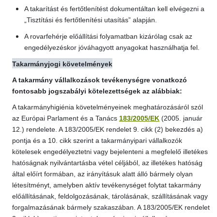
A takarítást és fertőtlenítést dokumentáltan kell elvégezni a
„Tisztítási és fertőtlenítési utasítás” alapján.
A rovarfehérje előállítási folyamatban kizárólag csak az
engedélyezéskor jóváhagyott anyagokat használhatja fel.
Takarmányjogi követelmények
A takarmány vállalkozások tevékenységre vonatkozó
fontosabb jogszabályi kötelezettségek az alábbiak:
A takarmányhigiénia követelményeinek meghatározásáról szól
az Európai Parlament és a Tanács
183/2005/EK
(2005. január
12.) rendelete. A 183/2005/EK rendelet 9. cikk (2) bekezdés a)
pontja és a 10. cikk szerint a takarmányipari vállalkozók
kötelesek engedélyeztetni vagy bejelenteni a megfelelő illetékes
hatóságnak nyilvántartásba vétel céljából, az illetékes hatóság
által előírt formában, az irányításuk alatt álló bármely olyan
létesítményt, amelyben aktív tevékenységet folytat takarmány
előállításának, feldolgozásának, tárolásának, szállításának vagy
forgalmazásának bármely szakaszában. A 183/2005/EK rendelet