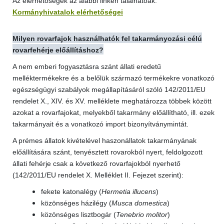
Az elérhetőségek az alábbi linken találhatóak:
Kormányhivatalok elérhetőségei
Milyen rovarfajok használhatók fel takarmányozási célú
rovarfehérje előállításhoz?
A nem emberi fogyasztásra szánt állati eredetű
melléktermékekre és a belőlük származó termékekre vonatkozó
egészségügyi szabályok megállapításáról szóló 142/2011/EU
rendelet X., XIV. és XV. melléklete meghatározza többek között
azokat a rovarfajokat, melyekből takarmány előállítható, ill. ezek
takarmányait és a vonatkozó import bizonyítványmintát.
A prémes állatok kivételével haszonállatok takarmányának
előállítására szánt, tenyésztett rovarokból nyert, feldolgozott
állati fehérje csak a következő rovarfajokból nyerhető
(142/2011/EU rendelet X. Melléklet II. Fejezet szerint):
fekete katonalégy (
Hermetia illucens
)
közönséges házilégy (
Musca domestica
)
közönséges lisztbogár (
Tenebrio molitor
)