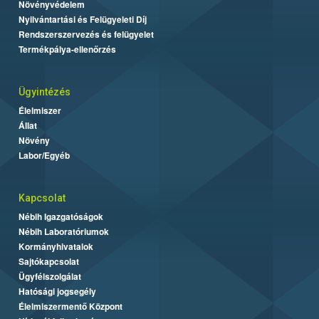
Növényvédelem
Nyilvántartási és Felügyeleti Díj
Rendszerszervezés és felügyelet
Termékpálya-ellenőrzés
Ügyintézés
Élelmiszer
Állat
Növény
Labor/Egyéb
Kapcsolat
Nébih Igazgatóságok
Nébih Laboratóriumok
Kormányhivatalok
Sajtókapcsolat
Ügyfélszolgálat
Hatósági jogsegély
Élelmiszermentő Központ