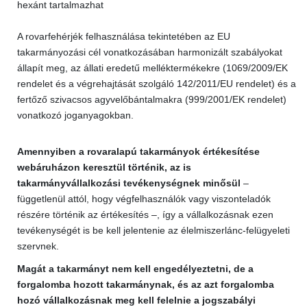
hexánt tartalmazhat
A rovarfehérjék felhasználása tekintetében az EU
takarmányozási cél vonatkozásában harmonizált szabályokat
állapít meg, az állati eredetű melléktermékekre (1069/2009/EK
rendelet és a végrehajtását szolgáló 142/2011/EU rendelet) és a
fertőző szivacsos agyvelőbántalmakra (999/2001/EK rendelet)
vonatkozó joganyagokban.
Amennyiben a rovaralapú takarmányok értékesítése
webáruházon keresztül történik, az is
takarmányvállalkozási tevékenységnek minősül
–
függetlenül attól, hogy végfelhasználók vagy viszonteladók
részére történik az értékesítés –, így a vállalkozásnak ezen
tevékenységét is be kell jelentenie az élelmiszerlánc-felügyeleti
szervnek.
Magát a takarmányt nem kell engedélyeztetni, de a
forgalomba hozott takarmánynak, és az azt forgalomba
hozó vállalkozásnak meg kell felelnie a jogszabályi