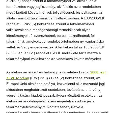
3. cikk b) pontja szerint a takarmányipari vállalkozó, az a
természetes vagy jogi személy, aki felelős az e rendeletben
megállapított követelmények teljesítésének biztosításáért az
általa irányított takarmányipari vállalkozásban. A 183/2005/EK
rendelet 5. cikk (6) bekezdése szerint a takarmányipari
vállalkozók és a mezőgazdasági termelők csak olyan
létesítményekből szerezhetnek be és használhatnak fel
takarmányt, amelyeket e rendelet értelmében nyilvántartásba
vettek és/vagy engedélyeztek. A fentieken túl az 183/2005/EK
(2005. január 12.) rendelet I. és II. melléklete tartalmazza a
takarmányipari vállalkozásokra vonatkozó követelményeket.
Az élelmiszerláncról és hatósági felügyeletéről szóló
2008. évi
XLVI. törvény
(Éltv.) 23. § (1) és (2) bekezdése szerint, az
Európai Unió általános hatályú, közvetlenül alkalmazandó jogi
aktusában meghatározott esetekben, továbbá az e törvény
végrehajtására kiadott jogszabályban rögzített esetekben az
élelmiszerlánc-felügyeleti szerv engedélye szükséges a
takarmánylétesítmény működtetéséhez, illetve a
takarmányvállalkozási tevékenység folytatásához. Az ezen kívüli