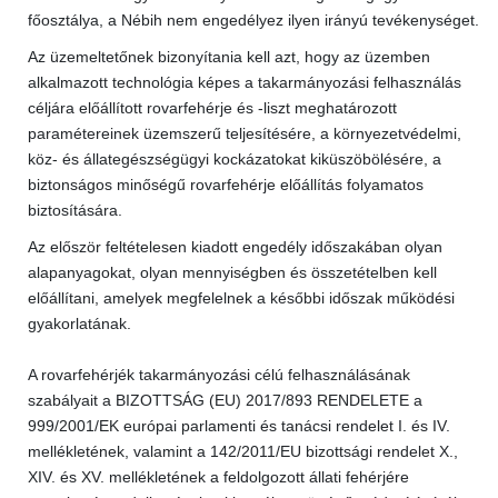
főosztálya, a Nébih nem engedélyez ilyen irányú tevékenységet.
Az üzemeltetőnek bizonyítania kell azt, hogy az üzemben
alkalmazott technológia képes a takarmányozási felhasználás
céljára előállított rovarfehérje és -liszt meghatározott
paramétereinek üzemszerű teljesítésére, a környezetvédelmi,
köz- és állategészségügyi kockázatokat kiküszöbölésére, a
biztonságos minőségű rovarfehérje előállítás folyamatos
biztosítására.
Az először feltételesen kiadott engedély időszakában olyan
alapanyagokat, olyan mennyiségben és összetételben kell
előállítani, amelyek megfelelnek a későbbi időszak működési
gyakorlatának.
A rovarfehérjék takarmányozási célú felhasználásának
szabályait a BIZOTTSÁG (EU) 2017/893 RENDELETE a
999/2001/EK európai parlamenti és tanácsi rendelet I. és IV.
mellékletének, valamint a 142/2011/EU bizottsági rendelet X.,
XIV. és XV. mellékletének a feldolgozott állati fehérjére