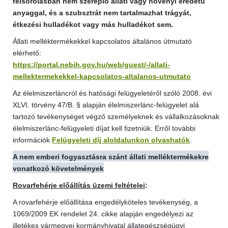
felsorolásban nem szereplő állati vagy növényi eredetű
anyaggal, és a szubsztrát nem tartalmazhat trágyát,
étkezési hulladékot vagy más hulladékot sem.
Állati melléktermékekkel kapcsolatos általános útmutató
elérhető:
https://portal.nebih.gov.hu/web/guest/-/allati-
mellektermekekkel-kapcsolatos-altalanos-utmutato
Az élelmiszerláncról és hatósági felügyeletéről szóló 2008. évi
XLVI. törvény 47/B. § alapján élelmiszerlánc-felügyelet alá
tartozó tevékenységet végző személyeknek és vállalkozásoknak
élelmiszerlánc-felügyeleti díjat kell fizetniük. Erről további
információk
Felügyeleti díj aloldalunkon olvashatók
.
A nem emberi fogyasztásra szánt állati melléktermékekre
vonatkozó követelmények
Rovarfehérje előállítás üzemi feltételei
:
A rovarfehérje előállítása engedélyköteles tevékenység, a
1069/2009 EK rendelet 24. cikke alapján engedélyezi az
illetékes vármegyei kormányhivatal állategészségügyi