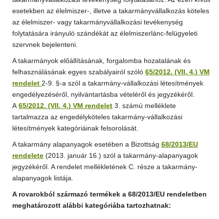
esetekben az élelmiszer-, illetve a takarmányvállalkozás köteles
az élelmiszer- vagy takarmányvállalkozási tevékenység
folytatására irányuló szándékát az élelmiszerlánc-felügyeleti
szervnek bejelenteni.
A takarmányok előállításának, forgalomba hozatalának és
felhasználásának egyes szabályairól szóló
65/2012. (VII. 4.) VM
rendelet
2-9. §-a szól a takarmány-vállalkozási létesítmények
engedélyezéséről, nyilvántartásba vételéről és jegyzékéről.
A
65/2012. (VII. 4.) VM rendelet
3. számú melléklete
tartalmazza az engedélyköteles takarmány-vállalkozási
létesítmények kategóriáinak felsorolását.
A takarmány alapanyagok esetében a Bizottság
68/2013/EU
rendelete
(2013. január 16.) szól a takarmány-alapanyagok
jegyzékéről. A rendelet mellékletének C. része a takarmány-
alapanyagok listája.
A rovarokból származó termékek a 68/2013/EU rendeletben
meghatározott alábbi kategóriába tartozhatnak: