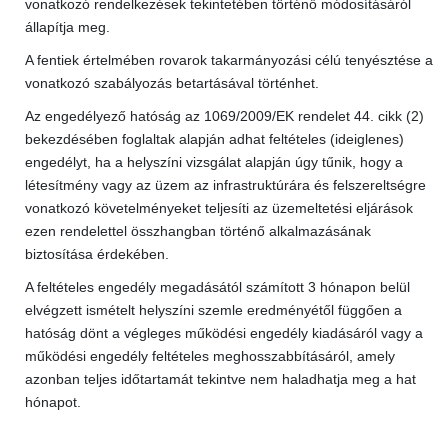
vonatkozó rendelkezések tekintetében történő módosításáról
állapítja meg.
A fentiek értelmében rovarok takarmányozási célú tenyésztése a
vonatkozó szabályozás betartásával történhet.
Az engedélyező hatóság az 1069/2009/EK rendelet 44. cikk (2)
bekezdésében foglaltak alapján adhat feltételes (ideiglenes)
engedélyt, ha a helyszíni vizsgálat alapján úgy tűnik, hogy a
létesítmény vagy az üzem az infrastruktúrára és felszereltségre
vonatkozó követelményeket teljesíti az üzemeltetési eljárások
ezen rendelettel összhangban történő alkalmazásának
biztosítása érdekében.
A feltételes engedély megadásától számított 3 hónapon belül
elvégzett ismételt helyszíni szemle eredményétől függően a
hatóság dönt a végleges működési engedély kiadásáról vagy a
működési engedély feltételes meghosszabbításáról, amely
azonban teljes időtartamát tekintve nem haladhatja meg a hat
hónapot.