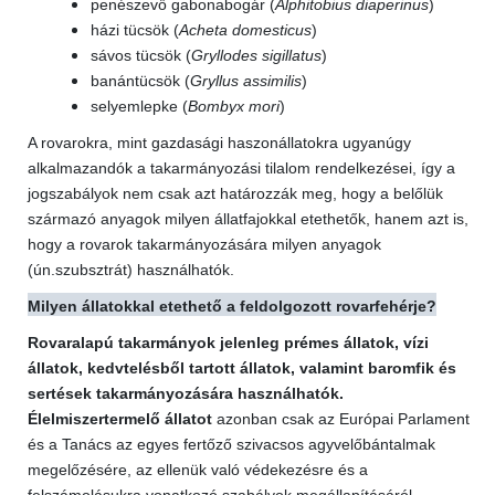
penészevő gabonabogár (
Alphitobius diaperinus
)
házi tücsök (
Acheta domesticus
)
sávos tücsök (
Gryllodes sigillatus
)
banántücsök (
Gryllus assimilis
)
selyemlepke (
Bombyx mori
)
A rovarokra, mint gazdasági haszonállatokra ugyanúgy
alkalmazandók a takarmányozási tilalom rendelkezései, így a
jogszabályok nem csak azt határozzák meg, hogy a belőlük
származó anyagok milyen állatfajokkal etethetők, hanem azt is,
hogy a rovarok takarmányozására milyen anyagok
(ún.szubsztrát) használhatók.
Milyen állatokkal etethető a feldolgozott rovarfehérje?
Rovaralapú takarmányok jelenleg prémes állatok, vízi
állatok, kedvtelésből tartott állatok, valamint baromfik és
sertések takarmányozására használhatók.
Élelmiszertermelő állatot
azonban csak az Európai Parlament
és a Tanács az egyes fertőző szivacsos agyvelőbántalmak
megelőzésére, az ellenük való védekezésre és a