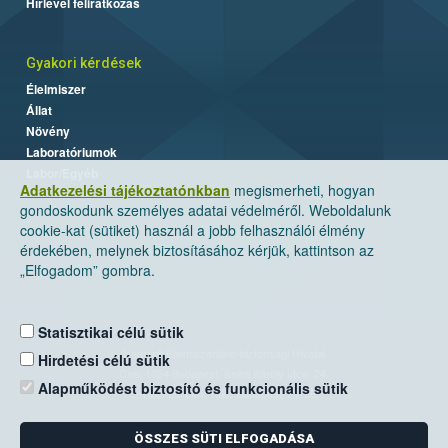
Hírlevél feliratkozás
Gyakori kérdések
Élelmiszer
Állat
Növény
Laboratóriumok
Labor/Egyéb
Adatkezelési tájékoztatónkban
megismerheti, hogyan
gondoskodunk személyes adatai védelméről. Weboldalunk
cookie-kat (sütiket) használ a jobb felhasználói élmény
érdekében, melynek biztosításához kérjük, kattintson az
„Elfogadom” gombra.
Statisztikai célú sütik
Nemzeti Élelmiszerlánc-biztonsági Hivatal
Hirdetési célú sütik
Cím: 1024 Budapest, Keleti Károly utca. 24.
Alapműködést biztosító és funkcionális sütik
Levelezési cím: 1525 Budapest. Pf. 30.
ÖSSZES SÜTI ELFOGADÁSA
E-mail:
ugyfelszolgalat@nebih.gov.hu