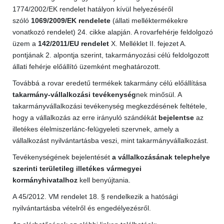
1774/2002/EK rendelet hatályon kívül helyezéséről
szóló
1069/2009/EK rendelete
(állati melléktermékekre
vonatkozó rendelet) 24. cikke alapján.
A rovarfehérje feldolgozó
üzem a
142/2011/EU rendelet
X. Melléklet II. fejezet A.
pontjának 2. alpontja szerint, takarmányozási célú feldolgozott
állati fehérje előállító üzemként meghatározott.
Továbbá a rovar eredetű termékek takarmány célú előállítása
takarmány-vállalkozási tevékenység
nek minősül.
A
takarmányvállalkozási tevékenység megkezdésének feltétele,
hogy a vállalkozás az erre irányuló szándékát
bejelentse
az
illetékes élelmiszerlánc-felügyeleti szervnek, amely a
vállalkozást nyilvántartásba veszi, mint takarmányvállalkozást.
Tevékenységének bejelentését
a vállalkozásának telephelye
szerinti területileg illetékes vármegyei
kormányhivatalhoz
kell benyújtania.
A 45/2012. VM rendelet 18. § rendelkezik a hatósági
nyilvántartásba vételről és engedélyezésről.