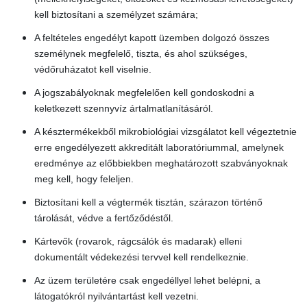
kell biztosítani a személyzet számára;
A feltételes engedélyt kapott üzemben dolgozó összes
személynek megfelelő, tiszta, és ahol szükséges,
védőruházatot kell viselnie.
A jogszabályoknak megfelelően kell gondoskodni a
keletkezett szennyvíz ártalmatlanításáról.
A késztermékekből mikrobiológiai vizsgálatot kell végeztetnie
erre engedélyezett akkreditált laboratóriummal, amelynek
eredménye az előbbiekben meghatározott szabványoknak
meg kell, hogy feleljen.
Biztosítani kell a végtermék tisztán, szárazon történő
tárolását, védve a fertőződéstől.
Kártevők (rovarok, rágcsálók és madarak) elleni
dokumentált védekezési tervvel kell rendelkeznie.
Az üzem területére csak engedéllyel lehet belépni, a
látogatókról nyilvántartást kell vezetni.