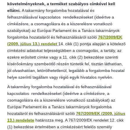
követelményeknek, a terméket szabályos címkével kell
ellátni.
A takarmány forgalomba hozatalával és
felhasználásával kapcsolatos rendelkezéseket (ideértve a
címkézésre, a csomagolásra és a kiszerelésre vonatkozó
szabályokat) az Európai Parlament és a Tanács takarmányok
forgalomba hozataláról és felhasználásáról szóló
767/2009/EK
(2009. július 13.) rendelet
14. cikk (1) pontja alapján a kötelező
címkézési adatokat teljességükben a csomagolás, a tartály, az
ezekre erősített címke vagy a 11. cikk (2) bekezdése szerinti
kísérőokmány szembeötlő részén tüntetik fel, tisztán láthatóan,
jól olvashatóan, letörölhetetlenül, legalább a forgalomba hozatal
helye szerinti tagállam vagy régió egyik hivatalos nyelvén.
A takarmány forgalomba hozatalával és felhasználásával
kapcsolatos rendelkezéseket (ideértve a címkézésre, a
csomagolásra és a kiszerelésre vonatkozó szabályokat) az
Európai Parlament és a Tanács takarmányok forgalomba
hozataláról és felhasználásáról szóló
767/2009/EK (2009. július
13.) rendelete
határozza meg. A 767/2009/EK rendelet 12. cikk
(1) bekezdése értelmében a címkézésért felelős személy