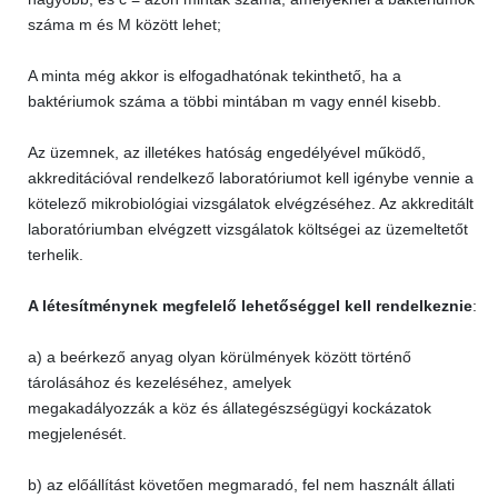
száma m és M között lehet;
A minta még akkor is elfogadhatónak tekinthető, ha a
baktériumok száma a többi mintában m vagy ennél kisebb.
Az üzemnek, az illetékes hatóság engedélyével működő,
akkreditációval rendelkező laboratóriumot kell igénybe vennie a
kötelező mikrobiológiai vizsgálatok elvégzéséhez. Az akkreditált
laboratóriumban elvégzett vizsgálatok költségei az üzemeltetőt
terhelik.
A létesítménynek megfelelő lehetőséggel kell rendelkeznie
:
a) a beérkező anyag olyan körülmények között történő
tárolásához és kezeléséhez, amelyek
megakadályozzák a köz és állategészségügyi kockázatok
megjelenését.
b) az előállítást követően megmaradó, fel nem használt állati