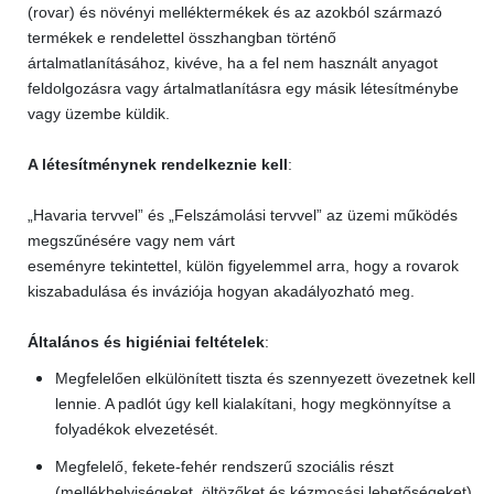
(rovar) és növényi melléktermékek és az azokból származó
termékek e rendelettel összhangban történő
ártalmatlanításához, kivéve, ha a fel nem használt anyagot
feldolgozásra vagy ártalmatlanításra egy másik létesítménybe
vagy üzembe küldik.
A létesítménynek rendelkeznie kell
:
„Havaria tervvel” és „Felszámolási tervvel” az üzemi működés
megszűnésére vagy nem várt
eseményre tekintettel, külön figyelemmel arra, hogy a rovarok
kiszabadulása és inváziója hogyan akadályozható meg.
Általános és higiéniai feltételek
:
Megfelelően elkülönített tiszta és szennyezett övezetnek kell
lennie. A padlót úgy kell kialakítani, hogy megkönnyítse a
folyadékok elvezetését.
Megfelelő, fekete-fehér rendszerű szociális részt
(mellékhelyiségeket, öltözőket és kézmosási lehetőségeket)