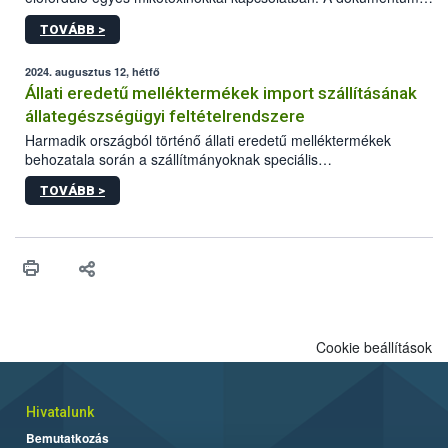
2027-től új irányértékek alkalmazását írja elő, és a jelenleg
TOVÁBB >
hatályos uniós ajánlások helyébe lép.
2024. augusztus 12, hétfő
Állati eredetű melléktermékek import szállításának
állategészségügyi feltételrendszere
Harmadik országból történő állati eredetű melléktermékek
behozatala során a szállítmányoknak speciális
állategészségügyi import előírásoknak kell megfelelniük.
TOVÁBB >
Cookie beállítások
Hivatalunk
Bemutatkozás