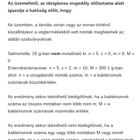
Az üzemeltető, az ideiglenes engedély időtartama alatt
igazolja a hatóság előtt, hogy
:
Az üzemben, a tárolás során vagy az onnan történő
kiszállításkor a végtermékekből vett minták megfelelnek az
alábbi szabványoknak:
Salmonella: 25 g-ban
nem
mutatható ki: n = 5, c = 0, m = 0, M =
0
Enterobacteriaceae: n = 5, c = 2, m = 10, M = 300 1 g-ban
ahol: n = a vizsgálandó minták száma; m = a baktériumok
számának küszöbértéke;
Az eredmény akkor tekinthető kielégítőnek, ha a baktériumok
száma az összes mintában nem több mint m; M = a
baktériumok számának maximális értéke;
Az eredmény akkor tekinthető nem kielégítőnek, ha a
baktériumok száma egy vagy több mintában M vagy ennél
nagyobb; és c = azon minták száma, amelyeknél a baktériumok