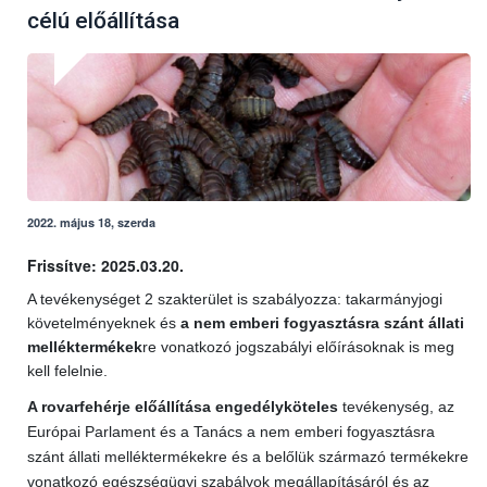
célú előállítása
2022. május 18, szerda
Frissítve: 2025.03.20.
A tevékenységet 2 szakterület is szabályozza: takarmányjogi
követelményeknek és
a nem emberi fogyasztásra szánt állati
melléktermékek
re vonatkozó jogszabályi előírásoknak is meg
kell felelnie.
A rovarfehérje előállítása engedélyköteles
tevékenység, az
Európai Parlament és a Tanács a nem emberi fogyasztásra
szánt állati melléktermékekre és a belőlük származó termékekre
vonatkozó egészségügyi szabályok megállapításáról és az