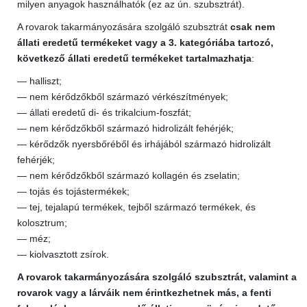
milyen anyagok használhatók (ez az ún. szubsztrát).
A rovarok takarmányozására szolgáló szubsztrát
csak nem
állati eredetű termékeket vagy a 3. kategóriába tartozó,
következő állati eredetű termékeket tartalmazhatja
:
— halliszt;
— nem kérődzőkből származó vérkészítmények;
— állati eredetű di- és trikalcium-foszfát;
— nem kérődzőkből származó hidrolizált fehérjék;
— kérődzők nyersbőréből és irhájából származó hidrolizált
fehérjék;
— nem kérődzőkből származó kollagén és zselatin;
— tojás és tojástermékek;
— tej, tejalapú termékek, tejből származó termékek, és
kolosztrum;
— méz;
— kiolvasztott zsírok.
A rovarok takarmányozására szolgáló szubsztrát, valamint a
rovarok vagy a lárváik nem érintkezhetnek más, a fenti