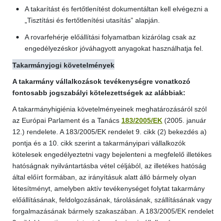
A takarítást és fertőtlenítést dokumentáltan kell elvégezni a
„Tisztítási és fertőtlenítési utasítás” alapján.
A rovarfehérje előállítási folyamatban kizárólag csak az
engedélyezéskor jóváhagyott anyagokat használhatja fel.
Takarmányjogi követelmények
A takarmány vállalkozások tevékenységre vonatkozó
fontosabb jogszabályi kötelezettségek az alábbiak:
A takarmányhigiénia követelményeinek meghatározásáról szól
az Európai Parlament és a Tanács
183/2005/EK
(2005. január
12.) rendelete. A 183/2005/EK rendelet 9. cikk (2) bekezdés a)
pontja és a 10. cikk szerint a takarmányipari vállalkozók
kötelesek engedélyeztetni vagy bejelenteni a megfelelő illetékes
hatóságnak nyilvántartásba vétel céljából, az illetékes hatóság
által előírt formában, az irányításuk alatt álló bármely olyan
létesítményt, amelyben aktív tevékenységet folytat takarmány
előállításának, feldolgozásának, tárolásának, szállításának vagy
forgalmazásának bármely szakaszában. A 183/2005/EK rendelet