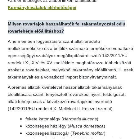
Az elérhetőségek az alábbi linken találhatóak:
Kormányhivatalok elérhetőségei
Milyen rovarfajok használhatók fel takarmányozási célú
rovarfehérje előállításhoz?
A nem emberi fogyasztásra szánt állati eredetű
melléktermékekre és a belőlük származó termékekre vonatkozó
egészségügyi szabályok megállapításáról szóló 142/2011/EU
rendelet X., XIV. és XV. melléklete meghatározza többek között
azokat a rovarfajokat, melyekből takarmány előállítható, ill. ezek
takarmányait és a vonatkozó import bizonyítványmintát.
A prémes állatok kivételével haszonállatok takarmányának
előállítására szánt, tenyésztett rovarokból nyert, feldolgozott
állati fehérje csak a következő rovarfajokból nyerhető
(142/2011/EU rendelet X. Melléklet II. Fejezet szerint):
fekete katonalégy (
Hermetia illucens
)
közönséges házilégy (
Musca domestica
)
közönséges lisztbogár (
Tenebrio molitor
)