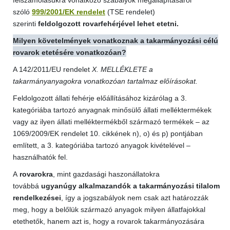
felszámolásukra vonatkozó szabályok megállapításáról
szóló
999/2001/EK rendelet
(TSE rendelet)
szerinti
feldolgozott rovarfehérjével lehet etetni.
Milyen követelmények vonatkoznak a takarmányozási célú
rovarok etetésére vonatkozóan?
A 142/2011/EU rendelet
X. MELLÉKLETE a
takarmányanyagokra vonatkozóan tartalmaz előírásokat.
Feldolgozott állati fehérje előállításához kizárólag a 3.
kategóriába tartozó anyagnak minősülő állati melléktermékek
vagy az ilyen állati melléktermékből származó termékek – az
1069/2009/EK rendelet 10. cikkének n), o) és p) pontjában
említett, a 3. kategóriába tartozó anyagok kivételével –
használhatók fel.
A
rovarokra
, mint gazdasági haszonállatokra
továbbá
ugyanúgy alkalmazandók a takarmányozási tilalom
rendelkezései
, így a jogszabályok nem csak azt határozzák
meg, hogy a belőlük származó anyagok milyen állatfajokkal
etethetők, hanem azt is, hogy a rovarok takarmányozására