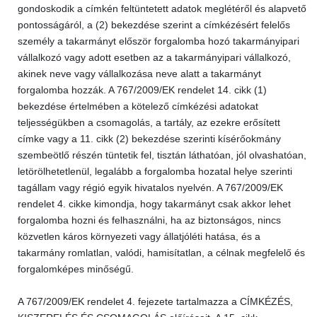
gondoskodik a címkén feltüntetett adatok meglétéről és alapvető
pontosságáról, a (2) bekezdése szerint a címkézésért felelős
személy a takarmányt először forgalomba hozó takarmányipari
vállalkozó vagy adott esetben az a takarmányipari vállalkozó,
akinek neve vagy vállalkozása neve alatt a takarmányt
forgalomba hozzák. A 767/2009/EK rendelet 14. cikk (1)
bekezdése értelmében a kötelező címkézési adatokat
teljességükben a csomagolás, a tartály, az ezekre erősített
címke vagy a 11. cikk (2) bekezdése szerinti kísérőokmány
szembeötlő részén tüntetik fel, tisztán láthatóan, jól olvashatóan,
letörölhetetlenül, legalább a forgalomba hozatal helye szerinti
tagállam vagy régió egyik hivatalos nyelvén. A 767/2009/EK
rendelet 4. cikke kimondja, hogy takarmányt csak akkor lehet
forgalomba hozni és felhasználni, ha az biztonságos, nincs
közvetlen káros környezeti vagy állatjóléti hatása, és a
takarmány romlatlan, valódi, hamisítatlan, a célnak megfelelő és
forgalomképes minőségű.
A 767/2009/EK rendelet 4. fejezete tartalmazza a CÍMKÉZÉS,