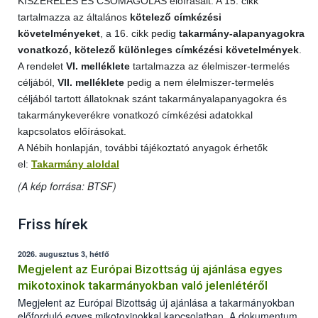
KISZERELÉS ÉS CSOMAGOLÁS előírásait. A 15. cikk
tartalmazza az általános
kötelező címkézési
követelményeket
, a 16. cikk pedig
takarmány-alapanyagokra
vonatkozó, kötelező különleges címkézési követelmények
.
A rendelet
VI. melléklete
tartalmazza az élelmiszer-termelés
céljából,
VII. melléklete
pedig a nem élelmiszer-termelés
céljából tartott állatoknak szánt takarmányalapanyagokra és
takarmánykeverékre vonatkozó címkézési adatokkal
kapcsolatos előírásokat.
A Nébih honlapján, további tájékoztató anyagok érhetők
el:
Takarmány aloldal
(A kép forrása: BTSF)
Friss hírek
2026. augusztus 3, hétfő
Megjelent az Európai Bizottság új ajánlása egyes
mikotoxinok takarmányokban való jelenlétéről
Megjelent az Európai Bizottság új ajánlása a takarmányokban
előforduló egyes mikotoxinokkal kapcsolatban. A dokumentum