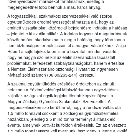
növényvédőszer-maradékot tartalmaznak, esetleg a
megengedettnél több bennük a más, káros anyag.
A fogyasztókkal, szakmaközi szervezetekkel való szoros
együttműködés eredményességét támasztja alá, hogy az
említett vizsgálatokat közérdekű bejelentésre indította a hatóság
– jelentette ki az államtitkár. A tudatos fogyasztói magatartásnak
köszönhetően akadályozhatta meg a hatóság, hogy több tonna
nem biztonságos termék jusson el a magyar vásárlókhoz. Zsigó
Róbert a sajtótájékoztatón is arra buzdított minden vásárlót,
hogy ne hagyja szó nélkül az élelmiszerláncban tapasztalt
problémákat, felfedezett szabálytalanságokat, hanem értesítse
a Nemzeti Élelmiszerlánc-biztonsági Hivatalt az ingyenesen
hívható zöld számon (06 80/263-244) keresztül.
A szakmai együttműködés erősítése érdekében az elmúlt
hetekben a Földművelésügyi Minisztériumban egyeztetések
zajlottak az ágazat egyik legjelentősebb képviselőjével, a
Magyar Zöldség-Gyümölcs Szakmaközi Szervezettel. A
megbeszéléseken szó került arról, hogy a rendszerváltás óta
1,5 millió tonnával csökkent a zöldség és gyümölcstermelés
hazánkban, jelenleg 2,5 millió tonna terményt állítanak elő
évente, amelynek 50%-át külföldön értékesítik. Ezt az elvesztett
1,5 millió tonnát vissza kell nyernünk, hisz igény is lenne a kiváló