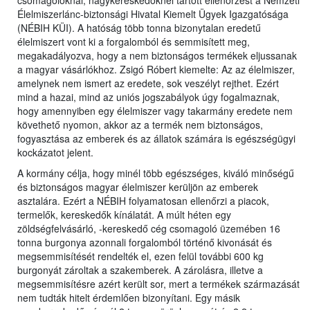
csomagolóknál, nagykereskedőknél tartott ellenőrzést a Nemzeti
Élelmiszerlánc-biztonsági Hivatal Kiemelt Ügyek Igazgatósága
(NÉBIH KÜI). A hatóság több tonna bizonytalan eredetű
élelmiszert vont ki a forgalomból és semmisített meg,
megakadályozva, hogy a nem biztonságos termékek eljussanak
a magyar vásárlókhoz. Zsigó Róbert kiemelte: Az az élelmiszer,
amelynek nem ismert az eredete, sok veszélyt rejthet. Ezért
mind a hazai, mind az uniós jogszabályok úgy fogalmaznak,
hogy amennyiben egy élelmiszer vagy takarmány eredete nem
követhető nyomon, akkor az a termék nem biztonságos,
fogyasztása az emberek és az állatok számára is egészségügyi
kockázatot jelent.
A kormány célja, hogy minél több egészséges, kiváló minőségű
és biztonságos magyar élelmiszer kerüljön az emberek
asztalára. Ezért a NÉBIH folyamatosan ellenőrzi a piacok,
termelők, kereskedők kínálatát. A múlt héten egy
zöldségfelvásárló, -kereskedő cég csomagoló üzemében 16
tonna burgonya azonnali forgalomból történő kivonását és
megsemmisítését rendelték el, ezen felül további 600 kg
burgonyát zároltak a szakemberek. A zárolásra, illetve a
megsemmisítésre azért került sor, mert a termékek származását
nem tudták hitelt érdemlően bizonyítani. Egy másik