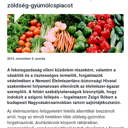
zöldség-gyümölcspiacot
2014. november 5, szerda
A feketegazdaság elleni küzdelem részeként, valamint a
vásárlók és a tisztességes termelők, forgalmazók
védelmében a Nemzeti Élelmiszerlánc-biztonsági Hivatal
szakemberei folyamatosan ellenőrzik az élelmiszer-ágazat
szereplőit. A feltárt szabálytalanságok bizonyítják, hogy
indokolt a szigorú fellépés – fogalmazott Zsigó Róbert a
budapesti Nagyvásárcsarnokban tartott sajtótájékoztatón.
Az élelmiszerlánc-felügyeletért felelős államtitkár beszámolt
arról, hogy az elmúlt hetekben több zöldség-gyümölcs
forgalmazónál, áruházláncok központi raktáraiban,