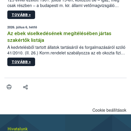
csak részben – a budapesti m. kir. állami vetőmagvizsgáló
állomás a Kis Rókus utca 15. szám alatti, Czigler Győző által
TOVÁBB >
tervezett új épületébe.
2026. július 6, hétfő
Az ebek viselkedésének megítélésében jártas
szakértők listája
A kedvtelésből tartott állatok tartásáról és forgalmazásáról szóló
41/2010. (II. 26.) Korm.rendelet szabályozza az eb okozta fizikai
sérülés, illetve ennek veszélye keletkezésekor felmerülő
TOVÁBB >
hatósági feladatokat, valamint a veszélyes eb tartását és annak
engedélyezését. Ezen eljárások során szükség esetén be kell
vonni az ebek viselkedésének megítélésében jártas szakértőt.
Cookie beállítások
Hivatalunk