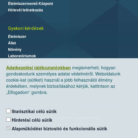
Élelmiszermentő Központ
Hírlevél feliratkozás
Gyakori kérdések
Élelmiszer
Állat
Növény
Laboratóriumok
Labor/Egyéb
Adatkezelési tájékoztatónkban
megismerheti, hogyan
gondoskodunk személyes adatai védelméről. Weboldalunk
cookie-kat (sütiket) használ a jobb felhasználói élmény
érdekében, melynek biztosításához kérjük, kattintson az
„Elfogadom” gombra.
Statisztikai célú sütik
Nemzeti Élelmiszerlánc-biztonsági Hivatal
Hirdetési célú sütik
Cím: 1024 Budapest, Keleti Károly utca. 24.
Alapműködést biztosító és funkcionális sütik
Levelezési cím: 1525 Budapest. Pf. 30.