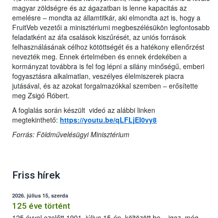
magyar zöldségre és az ágazatban is lenne kapacitás az
emelésre – mondta az államtitkár, aki elmondta azt is, hogy a
FruitVeb vezetői a minisztériumi megbeszélésükön legfontosabb
feladatként az áfa csalások kiszűrését, az uniós források
felhasználásának célhoz kötöttségét és a hatékony ellenőrzést
nevezték meg. Ennek értelmében és ennek érdekében a
kormányzat továbbra is fel fog lépni a silány minőségű, emberi
fogyasztásra alkalmatlan, veszélyes élelmiszerek piacra
jutásával, és az azokat forgalmazókkal szemben – erősítette
meg Zsigó Róbert.
A foglalás során készült videó az alábbi linken
megtekinthető:
https://youtu.be/qLFLjEI0vy8
Forrás: Földművelésügyi Minisztérium
Friss hírek
2026. július 15, szerda
125 éve történt
125 évvel ezelőtt 1901. július 15-én, költözött be – igaz, még