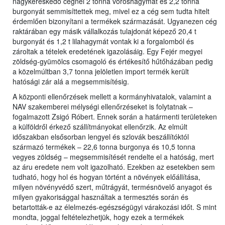
nagykereskedő cégnél 2 tonna vöröshagymát és 2,2 tonna
burgonyát semmisíttettek meg, mivel ez a cég sem tudta hitelt
érdemlően bizonyítani a termékek származását. Ugyanezen cég
raktárában egy másik vállalkozás tulajdonát képező 20,4 t
burgonyát és 1,2 t lilahagymát vontak ki a forgalomból és
zároltak a tételek eredetének igazolásáig. Egy Fejér megyei
zöldség-gyümölcs csomagoló és értékesítő hűtőházában pedig
a közelmúltban 3,7 tonna jelöletlen import termék került
hatósági zár alá a megsemmisítésig.
A központi ellenőrzések mellett a kormányhivatalok, valamint a
NAV szakemberei mélységi ellenőrzéseket is folytatnak –
fogalmazott Zsigó Róbert. Ennek során a határmenti területeken
a külföldről érkező szállítmányokat ellenőrzik. Az elmúlt
időszakban elsősorban lengyel és szlovák beszállítóktól
származó termékek – 22,6 tonna burgonya és 10,5 tonna
vegyes zöldség – megsemmisítését rendelte el a hatóság, mert
az áru eredete nem volt igazolható. Ezekben az esetekben sem
tudható, hogy hol és hogyan történt a növények előállítása,
milyen növényvédő szert, műtrágyát, termésnövelő anyagot és
milyen gyakorisággal használtak a termesztés során és
betartották-e az élelmezés-egészségügyi várakozási időt. S mint
mondta, joggal feltételezhetjük, hogy ezek a termékek