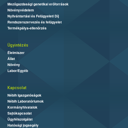
Mezőgazdasági genetikai erőforrások
Növényvédelem
Nyilvántartási és Felügyeleti Díj
Rendszerszervezés és felügyelet
Termékpálya-ellenőrzés
Ügyintézés
Élelmiszer
Állat
Növény
Labor/Egyéb
Kapcsolat
Nébih Igazgatóságok
Nébih Laboratóriumok
Kormányhivatalok
Sajtókapcsolat
Ügyfélszolgálat
Hatósági jogsegély