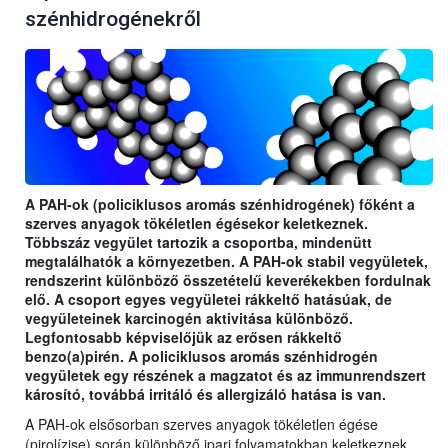
szénhidrogénekről
A PAH-ok (policiklusos aromás szénhidrogének) főként a
szerves anyagok tökéletlen égésekor keletkeznek.
Többszáz vegyület tartozik a csoportba, mindenütt
megtalálhatók a környezetben. A PAH-ok stabil vegyületek,
rendszerint különböző összetételű keverékekben fordulnak
elő. A csoport egyes vegyületei rákkeltő hatásúak, de
vegyületeinek karcinogén aktivitása különböző.
Legfontosabb képviselőjük az erősen rákkeltő
benzo(a)pirén. A policiklusos aromás szénhidrogén
vegyületek egy részének a magzatot és az immunrendszert
károsító, továbbá irritáló és allergizáló hatása is van.
A PAH-ok elsősorban szerves anyagok tökéletlen égése
(pirolízise) során különböző ipari folyamatokban keletkeznek.