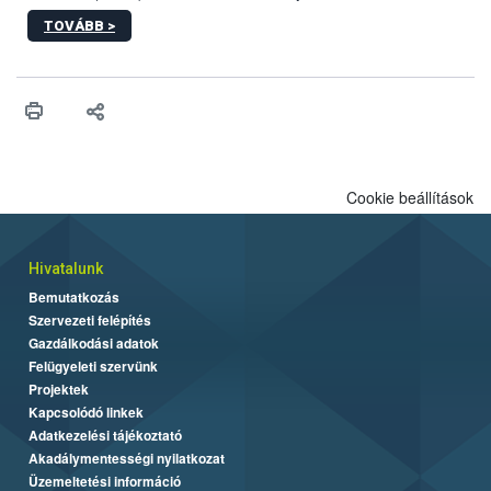
sérülés, illetve ennek veszélye keletkezésekor felmerülő
TOVÁBB >
hatósági feladatokat, valamint a veszélyes eb tartását és annak
engedélyezését. Ezen eljárások során szükség esetén be kell
vonni az ebek viselkedésének megítélésében jártas szakértőt.
Cookie beállítások
Hivatalunk
Bemutatkozás
Szervezeti felépítés
Gazdálkodási adatok
Felügyeleti szervünk
Projektek
Kapcsolódó linkek
Adatkezelési tájékoztató
Akadálymentességi nyilatkozat
Üzemeltetési információ