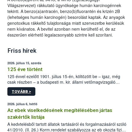
Világszervezet) rákkutató ügynöksége humán karcinogénnek
tekinti. A benzo(a)antracén, benzo(b)fluorantén és krizén 2B
(lehetséges humán karcinogén) besorolást kaptak. Az anyagok
genotoxikus rákkeltő tulajdonsága miatt szervezetbe kerülésük
nem kívánatos. A bevitel azonban nem kerülhető el, de az
ésszerűen elérhető legalacsonyabb szintre kell szorítani.
Friss hírek
2026. július 15, szerda
125 éve történt
125 évvel ezelőtt 1901. július 15-én, költözött be – igaz, még
csak részben – a budapesti m. kir. állami vetőmagvizsgáló
állomás a Kis Rókus utca 15. szám alatti, Czigler Győző által
TOVÁBB >
tervezett új épületébe.
2026. július 6, hétfő
Az ebek viselkedésének megítélésében jártas
szakértők listája
A kedvtelésből tartott állatok tartásáról és forgalmazásáról szóló
41/2010. (II. 26.) Korm.rendelet szabályozza az eb okozta fizikai