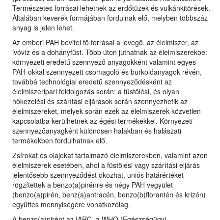
Természetes forrásai lehetnek az erdőtüzek és vulkánkitörések.
Általában keverék formájában fordulnak elő, melyben többszáz
anyag is jelen lehet.
Az emberi PAH bevitel fő forrásai a levegő, az élelmiszer, az
ivóvíz és a dohányfüst. Több úton juthatnak az élelmiszerekbe:
környezeti eredetű szennyező anyagokként valamint egyes
PAH-okkal szennyezett csomagoló és burkolóanyagok révén,
továbbá technológiai eredetű szennyeződésként az
élelmiszeripari feldolgozás során: a füstölési, és olyan
hőkezelési és szárítási eljárások során szennyezhetik az
élelmiszereket, melyek során ezek az élelmiszerek közvetlen
kapcsolatba kerülhetnek az égési termékekkel. Környezeti
szennyezőanyagként különösen halakban és halászati
termékekben fordulhatnak elő.
Zsírokat és olajokat tartalmazó élelmiszerekben, valamint azon
élelmiszerek esetében, ahol a füstölési vagy szárítási eljárás
jelentősebb szennyeződést okozhat, uniós határértéket
rögzítettek a benzo(a)pirénre és négy PAH vegyület
(benzo(a)pirén, benz(a)antracén, benzo(b)florantén és krizén)
együttes mennyiségére vonatkozólag.
A benzo(a)pirént az IARC, a WHO (Egészségügyi