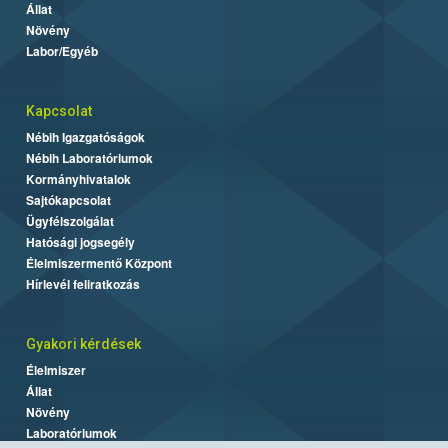
Állat
Növény
Labor/Egyéb
Kapcsolat
Nébih Igazgatóságok
Nébih Laboratóriumok
Kormányhivatalok
Sajtókapcsolat
Ügyfélszolgálat
Hatósági jogsegély
Élelmiszermentő Központ
Hírlevél feliratkozás
Gyakori kérdések
Élelmiszer
Állat
Növény
Laboratóriumok