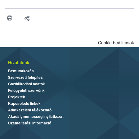
ilyen fontos az alapanyagok biztonságos kezelése, az alapvető
higiéniai szabályok betartása, a megfelelő hőkezelés, valamint a
maradékok szakszerű tárolása. A Nemzeti Élelmiszerlánc-
biztonsági Hivatal (Nébih) Oktatási Programja összegyűjtötte a
biztonságos grillezés legfontosabb tudnivalóit.
Cookie beállítások
Hivatalunk
Bemutatkozás
Szervezeti felépítés
Gazdálkodási adatok
Felügyeleti szervünk
Projektek
Kapcsolódó linkek
Adatkezelési tájékoztató
Akadálymentességi nyilatkozat
Üzemeltetési információ