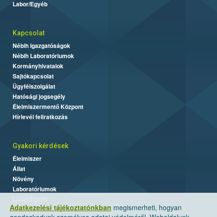
Labor/Egyéb
Kapcsolat
Nébih Igazgatóságok
Nébih Laboratóriumok
Kormányhivatalok
Sajtókapcsolat
Ügyfélszolgálat
Hatósági jogsegély
Élelmiszermentő Központ
Hírlevél feliratkozás
Gyakori kérdések
Élelmiszer
Állat
Növény
Laboratóriumok
Labor/Egyéb
Adatkezelési tájékoztatónkban
megismerheti, hogyan