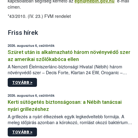
kapcsolatban segítség kérhető az
egn@nebih.gov.hu
e-mail
címen.
*43/2010. (IV. 23.) FVM rendelet
Friss hírek
2026. augusztus 6, csütörtök
Szüret után is alkalmazható három növényvédő szer
az amerikai szőlőkabóca ellen
A Nemzeti Élelmiszerlánc-biztonsági Hivatal (Nébih) három
növényvédő szer – Decis Forte, Klartan 24 EW, Oroganic –
engedélyokiratát módosította, így azok a szüretet követően,
TOVÁBB >
egészen a vesszőérettség (BBCH 91) stádiumáig
felhasználhatóak a szőlőben. A kiterjesztések célja, hogy a korai
érésű szőlőkben is legyen lehetőség a károsító elleni további
2026. augusztus 6, csütörtök
védekezésre. Az Oroganic készítmény kis kiszerelésben kiskerti
Kerti sütögetés biztonságosan: a Nébih tanácsai
felhasználók számára is elérhető és ökológiai termesztésben is
nyári grillezéshez
engedélyezett.
A grillezés a nyári étkezések egyik legkedveltebb formája. A
meleg időjárás azonban a kórokozó, romlást okozó baktériumok
gyorsabb szaporodásának is kedvez. A szabadtéri sütögetés
TOVÁBB >
ezért nem csupán a megfelelő sütési technikáról szól: legalább