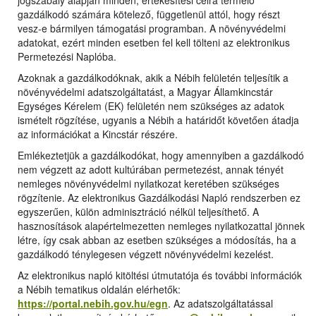
jogszabály alapján minden, értékesítési célra termelő
gazdálkodó számára kötelező, függetlenül attól, hogy részt
vesz-e bármilyen támogatási programban. A növényvédelmi
adatokat, ezért minden esetben fel kell tölteni az elektronikus
Permetezési Naplóba.
Azoknak a gazdálkodóknak, akik a Nébih felületén teljesítik a
növényvédelmi adatszolgáltatást, a Magyar Államkincstár
Egységes Kérelem (EK) felületén nem szükséges az adatok
ismételt rögzítése, ugyanis a Nébih a határidőt követően átadja
az információkat a Kincstár részére.
Emlékeztetjük a gazdálkodókat, hogy amennyiben a gazdálkodó
nem végzett az adott kultúrában permetezést, annak tényét
nemleges növényvédelmi nyilatkozat keretében szükséges
rögzítenie. Az elektronikus Gazdálkodási Napló rendszerben ez
egyszerűen, külön adminisztráció nélkül teljesíthető. A
hasznosítások alapértelmezetten nemleges nyilatkozattal jönnek
létre, így csak abban az esetben szükséges a módosítás, ha a
gazdálkodó ténylegesen végzett növényvédelmi kezelést.
Az elektronikus napló kitöltési útmutatója és további információk
a Nébih tematikus oldalán elérhetők:
https://portal.nebih.gov.hu/egn
. Az adatszolgáltatással