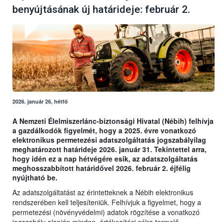
benyújtásának új határideje: február 2.
2026. január 26, hétfő
A Nemzeti Élelmiszerlánc-biztonsági Hivatal (Nébih) felhívja
a gazdálkodók figyelmét, hogy a 2025. évre vonatkozó
elektronikus permetezési adatszolgáltatás jogszabályilag
meghatározott határideje 2026. január 31. Tekintettel arra,
hogy idén ez a nap hétvégére esik, az adatszolgáltatás
meghosszabbított határidővel 2026. február 2. éjfélig
nyújtható be.
Az adatszolgáltatást az érintetteknek a Nébih elektronikus
rendszerében kell teljesíteniük. Felhívjuk a figyelmet, hogy a
permetezési (növényvédelmi) adatok rögzítése a vonatkozó