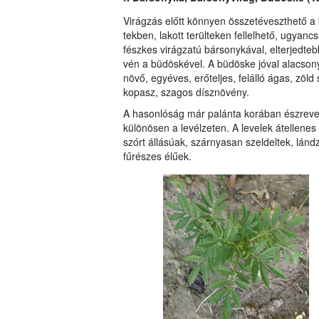
Virágzás előtt könnyen összetéveszthető a 
tekben, lakott terülteken fellelhető, ugyanc
fészkes virágzatú bársonykával, elterjedteb
vén a büdöskével. A büdöske jóval alacso­
növő, egyéves, erőteljes, felálló ágas, zöld 
kopasz, szagos dísznövény.
A hasonlóság már palánta korában észrev
különösen a levélzeten. A levelek átellenes
szórt állásúak, szárnyasan szeldeltek, lánd
fűrészes élűek.