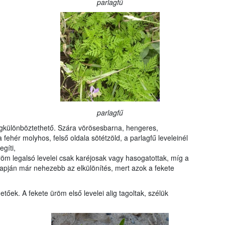
parlagfű
parlagfű
megkülönböztethető. Szára vörösesbarna, hengeres,
 fehér molyhos, felső oldala sötétzöld, a parlagfű leveleinél
gíti,
öm legalsó levelei csak karéjosak vagy hasogatottak, míg a
 alapján már nehezebb az elkülönítés, mert azok a fekete
őek. A fekete üröm első levelei alig tagoltak, szélük