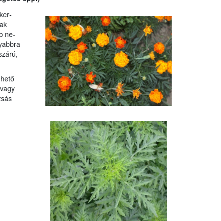
ker­
sak
b ne­
nyabbra
szárú,
ehető
 vagy
zsás