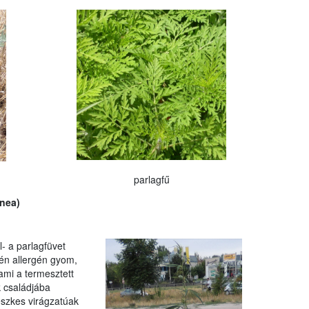
parlagfű
nea)
- a parlagfüvet
én allergén gyom,
 ami a termesztett
k családjába
fészkes virágzatúak