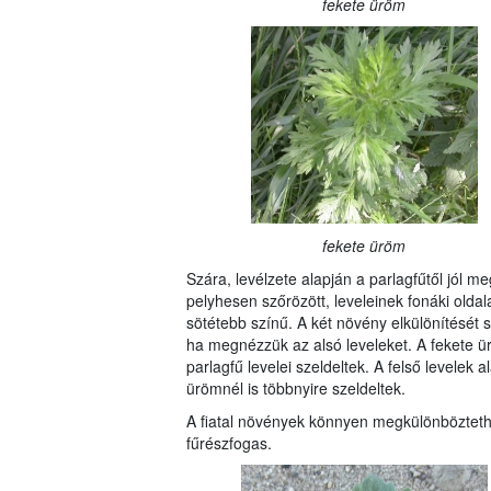
fekete üröm
fekete üröm
Szára, levélzete alapján a parlagfűtől jól 
pelyhesen szőrözött, leveleinek fonáki oldala
sötétebb színű. A két növény elkülönítését se
ha megnézzük az alsó leveleket. A fekete ür
parlagfű levelei szeldeltek. A felső levelek
ürömnél is többnyire szeldeltek.
A fiatal növények könnyen megkülönböztethet
fűrészfogas.