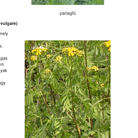
parlagfű
vulgare)
mely
s,
agas
em
nyak
agy