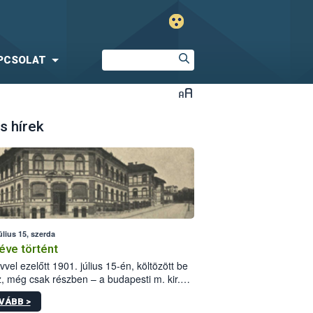
PCSOLAT
s hírek
úlius 15, szerda
éve történt
vvel ezelőtt 1901. július 15-én, költözött be
z, még csak részben – a budapesti m. kir.
i vetőmagvizsgáló állomás a Kis Rókus utca
VÁBB >
ám alatti, Czigler Győző által tervezett új