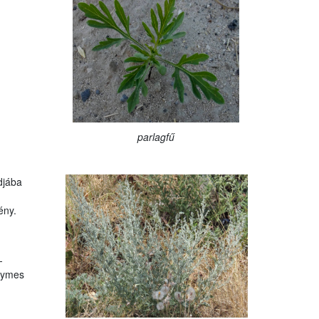
parlagfű
­jába
ény.
­
lymes