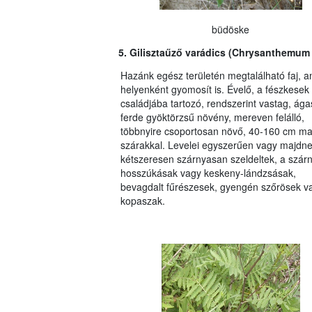
büdöske
5. Gilisztaűző varádics (Chrysanthemum 
Hazánk egész területén megtalálható faj, a
helyenként gyomosít is. Évelő, a fész­kesek
családjába tartozó, rendszerint vastag, ága
ferde gyöktörzsű növény, mereven felálló,
többnyire csoportosan növő, 40-160 cm m
szárakkal. Levelei egyszerűen vagy majdn
kétszeresen szárnyasan szeldeltek, a szár
hosszúkásak vagy keskeny-lándzsásak,
bevagdalt fűrészesek, gyengén szőrösek v
kopaszak.