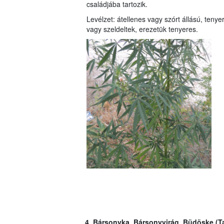
családjába tartozik.
Levélzet: átellenes vagy szórt állású, tenye
vagy szeldeltek, erezetük tenyeres.
4. Bársonyka, Bársonyvirág, Büdöske (T