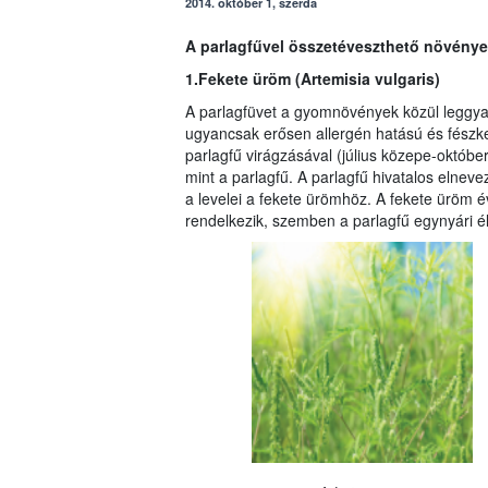
2014. október 1, szerda
A parlagfűvel összetéveszthető növény
1.Fekete üröm (Artemisia vulgaris)
A parlagfüvet a gyomnövények közül leggya
ugyancsak erősen allergén hatású és fészk
parlagfű virágzásával (július közepe-októbe
mint a parlagfű. A parlagfű hivatalos elnev
a levelei a fekete ürömhöz. A fekete üröm 
rendelkezik, szemben a parlagfű egynyári él