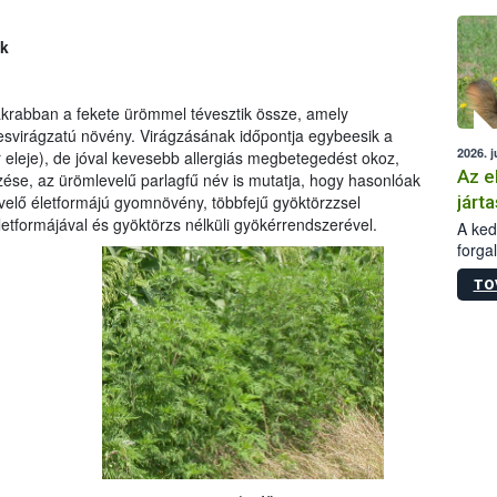
épüle
ek
krabban a fekete ürömmel tévesztik össze, amely
esvirágzatú növény. Virágzásának időpontja egybeesik a
2026. j
r eleje), de jóval kevesebb allergiás megbetegedést okoz,
Az e
ezése, az ürömlevelű parlagfű név is mutatja, hogy hasonlóak
járta
évelő életformájú gyomnövény, többfejű gyöktörzzsel
etformájával és gyöktörzs nélküli gyökérrendszerével.
A kedv
forga
Korm.
TO
sérül
felme
veszé
Ezen 
vonni
jártas