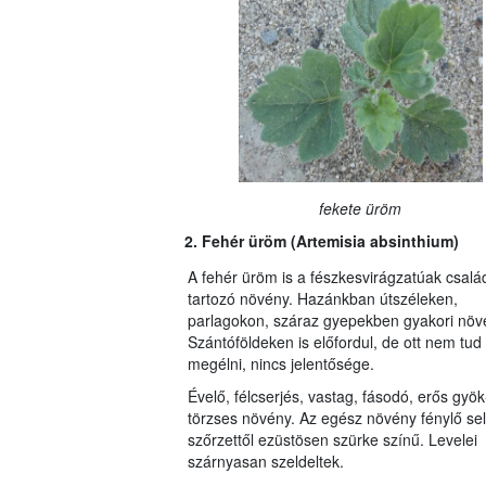
fekete üröm
2. Fehér üröm (Artemisia absinthium)
A fehér üröm is a fészkesvirágzatúak család
tartozó növény. Hazánkban útszéleken,
parlagokon, száraz gyepekben gyakori nö­v
Szántóföldeken is előfordul, de ott nem tud
megélni, nincs jelentősége.
Évelő, félcserjés, vastag, fásodó, erős gyök
törzses növény. Az egész növény fénylő se
szőrzettől ezüstösen szürke színű. Levelei
szárnyasan szeldeltek.