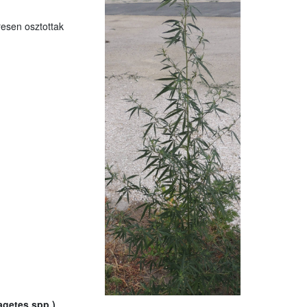
resen osztottak
agetes spp.)