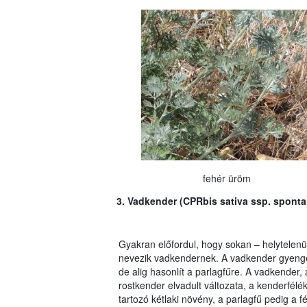
fehér üröm
3. Vadkender (CPRbis sativa ssp. sponta
Gyakran előfordul, hogy sokan – helytelenül
nevezik vadkendernek. A vadkender gyeng
de alig hasonlít a parlagfűre. A vadkender,
rostkender elvadult változata, a kenderfélé
tartozó kétlaki növény, a parlagfű pedig a 