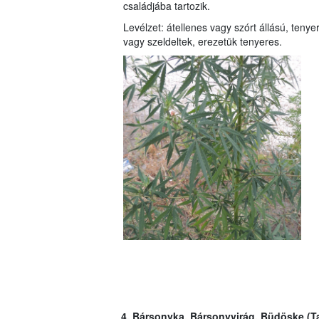
családjába tartozik.
Levélzet: átellenes vagy szórt állású, tenye
vagy szeldeltek, erezetük tenyeres.
4. Bársonyka, Bársonyvirág, Büdöske (T