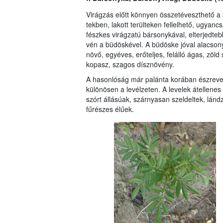
Virágzás előtt könnyen összetéveszthető a 
tekben, lakott terülteken fellelhető, ugyanc
fészkes virágzatú bársonykával, elterjedteb
vén a büdöskével. A büdöske jóval alacso­
növő, egyéves, erőteljes, felálló ágas, zöld 
kopasz, szagos dísznövény.
A hasonlóság már palánta korában észrev
különösen a levélzeten. A levelek átellenes
szórt állásúak, szárnyasan szeldeltek, lánd
fűrészes élűek.