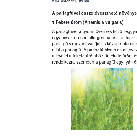
2014. október 1, szerda
A parlagfűvel összetéveszthető növény
1.Fekete üröm (Artemisia vulgaris)
A parlagfüvet a gyomnövények közül leggya
ugyancsak erősen allergén hatású és fészk
parlagfű virágzásával (július közepe-októbe
mint a parlagfű. A parlagfű hivatalos elnev
a levelei a fekete ürömhöz. A fekete üröm 
rendelkezik, szemben a parlagfű egynyári él