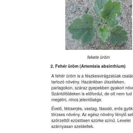
fekete üröm
2. Fehér üröm (Artemisia absinthium)
A fehér üröm is a fészkesvirágzatúak család
tartozó növény. Hazánkban útszéleken,
parlagokon, száraz gyepekben gyakori nö­v
Szántóföldeken is előfordul, de ott nem tud
megélni, nincs jelentősége.
Évelő, félcserjés, vastag, fásodó, erős gyök
törzses növény. Az egész növény fénylő se
szőrzettől ezüstösen szürke színű. Levelei
szárnyasan szeldeltek.