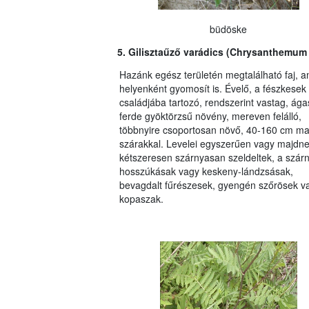
büdöske
5. Gilisztaűző varádics (Chrysanthemum 
Hazánk egész területén megtalálható faj, a
helyenként gyomosít is. Évelő, a fész­kesek
családjába tartozó, rendszerint vastag, ága
ferde gyöktörzsű növény, mereven felálló,
többnyire csoportosan növő, 40-160 cm m
szárakkal. Levelei egyszerűen vagy majdn
kétszeresen szárnyasan szeldeltek, a szár
hosszúkásak vagy keskeny-lándzsásak,
bevagdalt fűrészesek, gyengén szőrösek v
kopaszak.