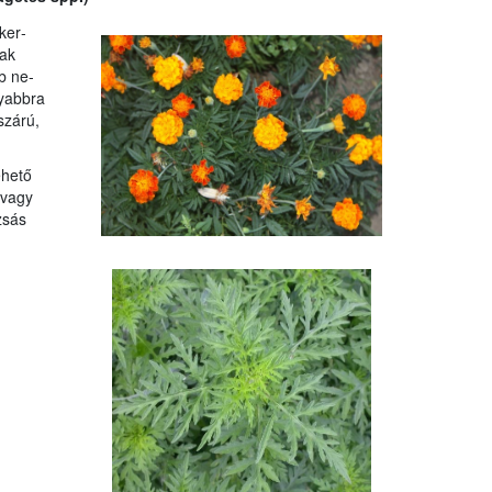
ker­
sak
b ne­
nyabbra
szárú,
ehető
 vagy
zsás