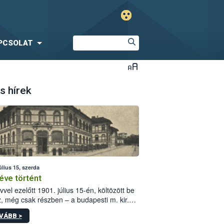
PCSOLAT
s hírek
úlius 15, szerda
éve történt
vvel ezelőtt 1901. július 15-én, költözött be
z, még csak részben – a budapesti m. kir.
i vetőmagvizsgáló állomás a Kis Rókus utca
VÁBB >
ám alatti, Czigler Győző által tervezett új