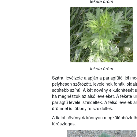
fekete üröm
fekete üröm
Szára, levélzete alapján a parlagfűtől jól 
pelyhesen szőrözött, leveleinek fonáki oldala
sötétebb színű. A két növény elkülönítését se
ha megnézzük az alsó leveleket. A fekete ür
parlagfű levelei szeldeltek. A felső levelek
ürömnél is többnyire szeldeltek.
A fiatal növények könnyen megkülönböztethet
fűrészfogas.