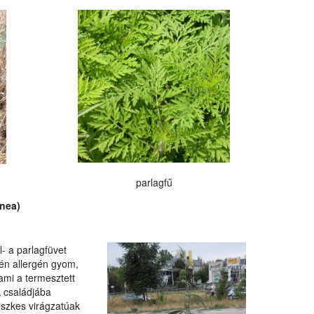
parlagfű
nea)
- a parlagfüvet
én allergén gyom,
 ami a termesztett
k családjába
fészkes virágzatúak