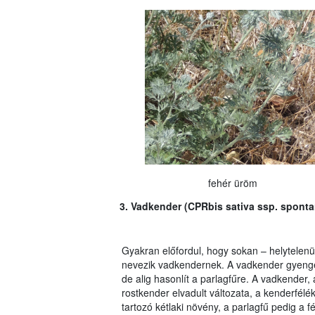
fehér üröm
3. Vadkender (CPRbis sativa ssp. sponta
Gyakran előfordul, hogy sokan – helytelenül
nevezik vadkendernek. A vadkender gyeng
de alig hasonlít a parlagfűre. A vadkender,
rostkender elvadult változata, a kenderfélé
tartozó kétlaki növény, a parlagfű pedig a 