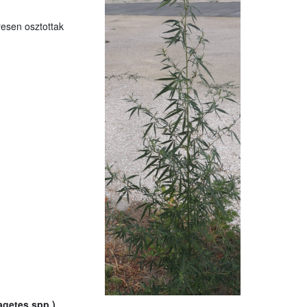
resen osztottak
agetes spp.)