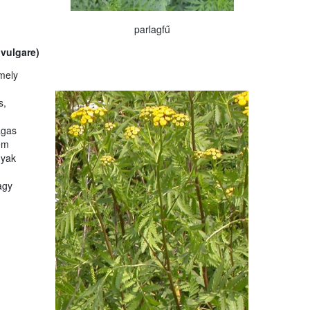
parlagfű
vulgare)
mely
s,
agas
em
nyak
agy