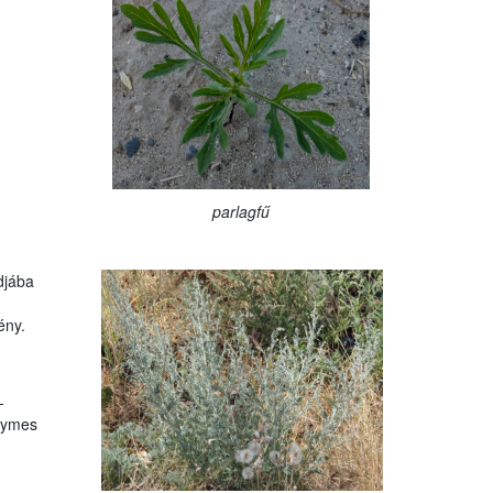
parlagfű
­jába
ény.
­
lymes