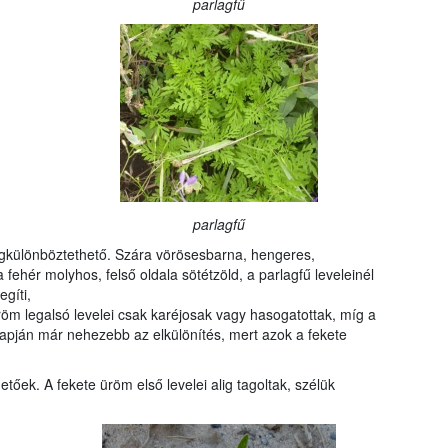
parlagfű
parlagfű
megkülönböztethető. Szára vörösesbarna, hengeres,
 fehér molyhos, felső oldala sötétzöld, a parlagfű leveleinél
gíti,
öm legalsó levelei csak karéjosak vagy hasogatottak, míg a
 alapján már nehezebb az elkülönítés, mert azok a fekete
őek. A fekete üröm első levelei alig tagoltak, szélük