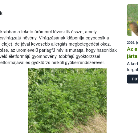
épüle
ek
krabban a fekete ürömmel tévesztik össze, amely
esvirágzatú növény. Virágzásának időpontja egybeesik a
2026. j
r eleje), de jóval kevesebb allergiás megbetegedést okoz,
Az e
ezése, az ürömlevelű parlagfű név is mutatja, hogy hasonlóak
járta
évelő életformájú gyomnövény, többfejű gyöktörzzsel
etformájával és gyöktörzs nélküli gyökérrendszerével.
A kedv
forga
Korm.
TO
sérül
felme
veszé
Ezen 
vonni
jártas