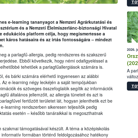
TO
es e-learning tananyagot a Nemzeti Agrárkutatási és
sztérium és a Nemzeti Élelmiszerlánc-biztonsági Hivatal
e edukációs platform célja, hogy megismertesse a
lmet káros hatásaira és az irtás fontosságára – mindezt
n.
2026. j
eg a parlagfű-allergia, pedig rendszeres és szakszerű
Orsz
erjedése. Ebből következik, hogy némi odafigyeléssel a
(202
lhetőbbé tehetőek a parlagfűallergiások számára is.
A parl
ól, és bárki számára elérhető ingyenesen az alábbi
válto
szikl
. Az e-learning négy leckéjén a saját tempójukban
TO
növén
nimációk és szöveges összefoglalók segítik az információk
elmar
ű általános jellemzőit, az allergia tüneteit és azt is
legfe
arlagfűvel fertőzött területet lát, hogyan jelenthetik ezt be
nagy
-learning rendszerben sikeresen teljesítők pedig
példá
oktatás esetén – később tanáraikkal is megoszthatnak
nagy 
fázis
h szakmai támogatásával készült. A téma a középiskolás
való 
 informatív formában történő feldolgozásához hatékony
a vir