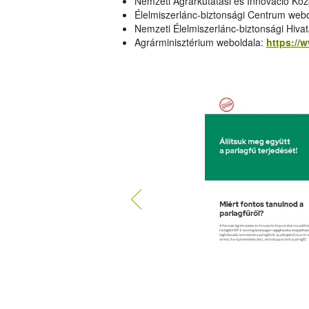
Nemzeti Agrárkutatási és Innováció Kö
Élelmiszerlánc-biztonsági Centrum web
Nemzeti Élelmiszerlánc-biztonsági Hiva
Agrárminisztérium weboldala:
https://