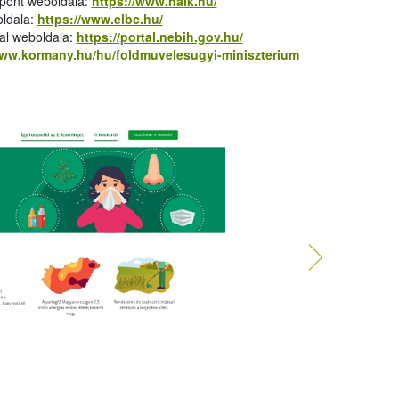
zpont weboldala:
https://www.naik.hu/
oldala:
https://www.elbc.hu/
tal weboldala:
https://portal.nebih.gov.hu/
www.kormany.hu/hu/foldmuvelesugyi-miniszterium