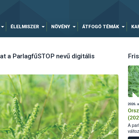
ÉLELMISZER
NÖVÉNY
ÁTFOGÓ TÉMÁK
KA
okat a ParlagfűSTOP nevű digitális
Fris
2026. 
Orsz
(202
A parl
válto