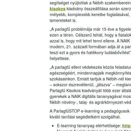
segítséget nyújtottak a Nébih szakemberein
kisokos
kiadvány összeállítása során szerze
mélyebb, komplexebb keretbe foglalásával, 
ismereteket is.
„A parlagfű problémája már 15 éve a figyel
ezen a téren. Célszerű tehát, hogy a fiatalo
azzal is, hogy mit lehet tenni ellene. A NAIK
modern, 21. századi formában adja át a parl
teszi ezt a gyors és hatékony tudásbővítést”
helyettese.
„A parlagfű elleni védekezés közös feladatu
egészségéért, mindennapjaik megkönnyítéséé
szokásainkon. Emiatt tartjuk a Nébih-nél ki
– sokszor észrevétlenül, „játszva” – megtan
Parlagfű Kisokos kiadványát több ezer általá
gyerekek a NAIK digitális tananyagával most
Nébih növény-, talaj- és agrárkörnyezet-véd
A ParlagfűSTOP e-learning a pedagógusok s
kiváló tanítási segédletként szolgálhat.
E-learning tananyag elérhetősége:
http