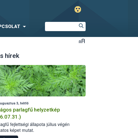
PCSOLAT
s hírek
augusztus 3, hétfő
ágos parlagfű helyzetkép
6.07.31.)
agfű fejlettségi állapota július végén
zatos képet mutat.