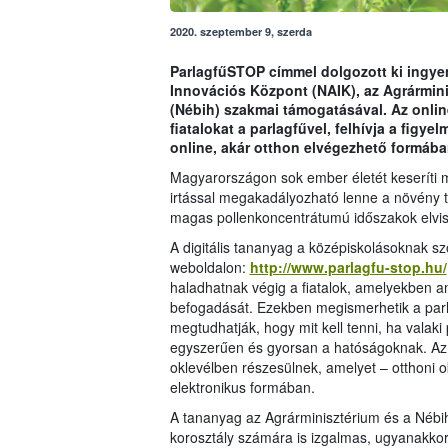
2020. szeptember 9, szerda
ParlagfűSTOP címmel dolgozott ki ingyen
Innovációs Központ (NAIK), az Agrármini
(Nébih) szakmai támogatásával. Az onlin
fiatalokat a parlagfűvel, felhívja a figye
online, akár otthon elvégezhető formába
Magyarországon sok ember életét keseríti m
irtással megakadályozható lenne a növény t
magas pollenkoncentrátumú időszakok elvise
A digitális tananyag a középiskolásoknak sz
weboldalon:
http://www.parlagfu-stop.hu/
haladhatnak végig a fiatalok, amelyekben a
befogadását. Ezekben megismerhetik a parlagf
megtudhatják, hogy mit kell tenni, ha valaki p
egyszerűen és gyorsan a hatóságoknak. Az e
oklevélben részesülnek, amelyet – otthoni 
elektronikus formában.
A tananyag az Agrárminisztérium és a Nébi
korosztály számára is izgalmas, ugyanakkor