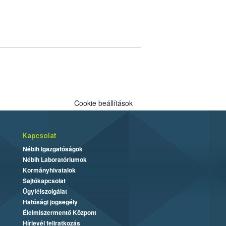
Cookie beállítások
Kapcsolat
Nébih Igazgatóságok
Nébih Laboratóriumok
Kormányhivatalok
Sajtókapcsolat
Ügyfélszolgálat
Hatósági jogsegély
Élelmiszermentő Központ
Hírlevél feliratkozás