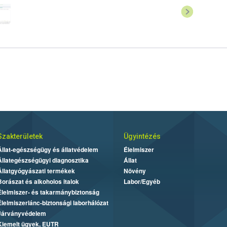
Szakterületek
Ügyintézés
Állat-egészségügy és állatvédelem
Élelmiszer
Állategészségügyi diagnosztika
Állat
Állatgyógyászati termékek
Növény
Borászat és alkoholos italok
Labor/Egyéb
Élelmiszer- és takarmánybiztonság
Élelmiszerlánc-biztonsági laborhálózat
Járványvédelem
Kiemelt ügyek, EUTR