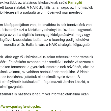
kerül
ek korábbi, az általános iskolásoknak szóló
Parlagfű
tenge
tt tapasztalatai. A NAIK digitális tananyaga, az információk
közöt
jól kiegészíti a parlagfű gyomnövényről már meglévő
megje
Bihar
em középpontjában van, és továbbra is sok tennivalónk van
várme
k felismerjék ezt a kártékony növényt és tisztában legyenek
Néhán
 célja az volt a digitális tananyag kidolgozásával, hogy egy
fejlet
agfűvel kapcsolatos tudást, az e-learning pedig lehetővé
legfe
 – mondta el Dr. Balla István, a NAIK stratégiai főigazgató-
várme
várm
jelen
nk. Akár egy tő kihúzásával is sokat tehetünk embertársaink
rt. Felnőttként azonban már rendkívül nehéz változtatni a
emelten fontosnak a gyerekek ismereteinek bővítését, akik ha
ulnak valamit, az valóban beépül értékrendjükbe. A Nébih
nos iskoláshoz juttattuk el az elmúlt nyolc évben. A
 elmélyíthetik tudásukat.” – fogalmazott Jordán László, a
elmi igazgatója.
zámára is hasznos lehet, mivel információtartalma okán
://www.parlagfu-stop.hu/