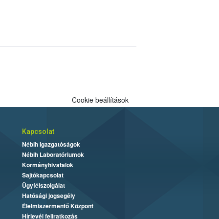
Cookie beállítások
Kapcsolat
Nébih Igazgatóságok
Nébih Laboratóriumok
Kormányhivatalok
Sajtókapcsolat
Ügyfélszolgálat
Hatósági jogsegély
Élelmiszermentő Központ
Hírlevél feliratkozás