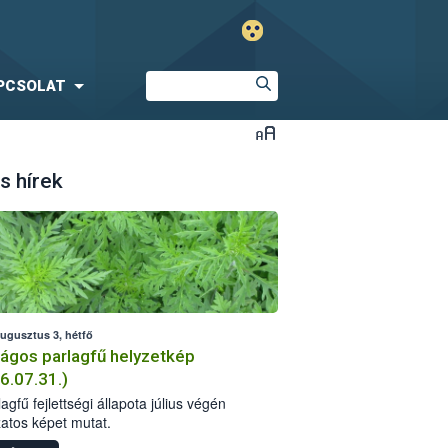
PCSOLAT
s hírek
augusztus 3, hétfő
ágos parlagfű helyzetkép
6.07.31.)
agfű fejlettségi állapota július végén
zatos képet mutat.