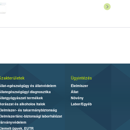
Szakterületek
Ügyintézés
Állat-egészségügy és állatvédelem
Élelmiszer
Állategészségügyi diagnosztika
Állat
Állatgyógyászati termékek
Növény
Borászat és alkoholos italok
Labor/Egyéb
Élelmiszer- és takarmánybiztonság
Élelmiszerlánc-biztonsági laborhálózat
Járványvédelem
Kiemelt ügyek, EUTR