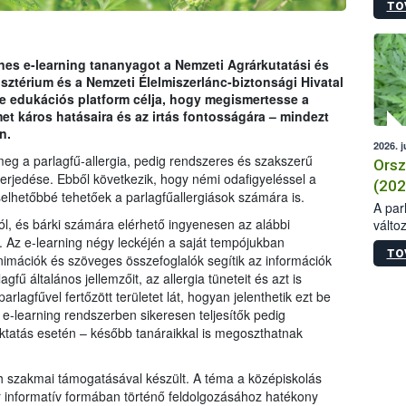
TO
es e-learning tananyagot a Nemzeti Agrárkutatási és
sztérium és a Nemzeti Élelmiszerlánc-biztonsági Hivatal
e edukációs platform célja, hogy megismertesse a
lmet káros hatásaira és az irtás fontosságára – mindezt
n.
2026. j
eg a parlagfű-allergia, pedig rendszeres és szakszerű
Orsz
erjedése. Ebből következik, hogy némi odafigyeléssel a
(202
lhetőbbé tehetőek a parlagfűallergiások számára is.
A parl
ól, és bárki számára elérhető ingyenesen az alábbi
válto
szikl
. Az e-learning négy leckéjén a saját tempójukban
TO
növén
nimációk és szöveges összefoglalók segítik az információk
elmar
ű általános jellemzőit, az allergia tüneteit és azt is
legfe
arlagfűvel fertőzött területet lát, hogyan jelenthetik ezt be
nagy
-learning rendszerben sikeresen teljesítők pedig
példá
oktatás esetén – később tanáraikkal is megoszthatnak
nagy 
fázis
h szakmai támogatásával készült. A téma a középiskolás
való 
 informatív formában történő feldolgozásához hatékony
a vir