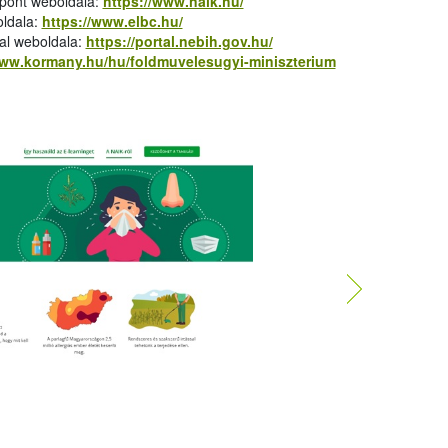
zpont weboldala:
https://www.naik.hu/
oldala:
https://www.elbc.hu/
tal weboldala:
https://portal.nebih.gov.hu/
www.kormany.hu/hu/foldmuvelesugyi-miniszterium