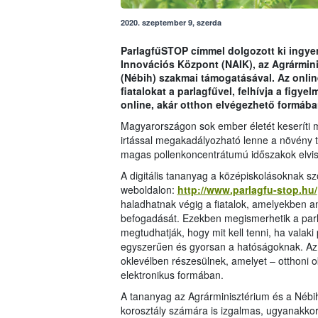
2020. szeptember 9, szerda
ParlagfűSTOP címmel dolgozott ki ingyen
Innovációs Központ (NAIK), az Agrármini
(Nébih) szakmai támogatásával. Az onlin
fiatalokat a parlagfűvel, felhívja a figye
online, akár otthon elvégezhető formába
Magyarországon sok ember életét keseríti m
irtással megakadályozható lenne a növény t
magas pollenkoncentrátumú időszakok elvise
A digitális tananyag a középiskolásoknak sz
weboldalon:
http://www.parlagfu-stop.hu/
haladhatnak végig a fiatalok, amelyekben a
befogadását. Ezekben megismerhetik a parlagf
megtudhatják, hogy mit kell tenni, ha valaki p
egyszerűen és gyorsan a hatóságoknak. Az e
oklevélben részesülnek, amelyet – otthoni 
elektronikus formában.
A tananyag az Agrárminisztérium és a Nébi
korosztály számára is izgalmas, ugyanakkor