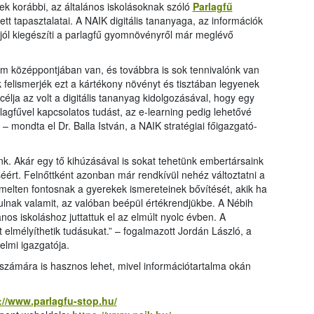
kerül
ek korábbi, az általános iskolásoknak szóló
Parlagfű
tenge
tt tapasztalatai. A NAIK digitális tananyaga, az információk
közöt
jól kiegészíti a parlagfű gyomnövényről már meglévő
megje
Bihar
em középpontjában van, és továbbra is sok tennivalónk van
várme
k felismerjék ezt a kártékony növényt és tisztában legyenek
Néhán
 célja az volt a digitális tananyag kidolgozásával, hogy egy
fejlet
agfűvel kapcsolatos tudást, az e-learning pedig lehetővé
legfe
 – mondta el Dr. Balla István, a NAIK stratégiai főigazgató-
várme
várm
jelen
nk. Akár egy tő kihúzásával is sokat tehetünk embertársaink
rt. Felnőttként azonban már rendkívül nehéz változtatni a
emelten fontosnak a gyerekek ismereteinek bővítését, akik ha
ulnak valamit, az valóban beépül értékrendjükbe. A Nébih
nos iskoláshoz juttattuk el az elmúlt nyolc évben. A
 elmélyíthetik tudásukat.” – fogalmazott Jordán László, a
elmi igazgatója.
zámára is hasznos lehet, mivel információtartalma okán
://www.parlagfu-stop.hu/