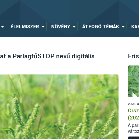
ÉLELMISZER
NÖVÉNY
ÁTFOGÓ TÉMÁK
KA
okat a ParlagfűSTOP nevű digitális
Fris
2026. 
Orsz
(202
A parl
válto