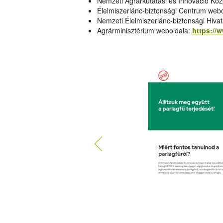
Nemzeti Agrárkutatási és Innováció Kö
Élelmiszerlánc-biztonsági Centrum web
Nemzeti Élelmiszerlánc-biztonsági Hiva
Agrárminisztérium weboldala:
https://