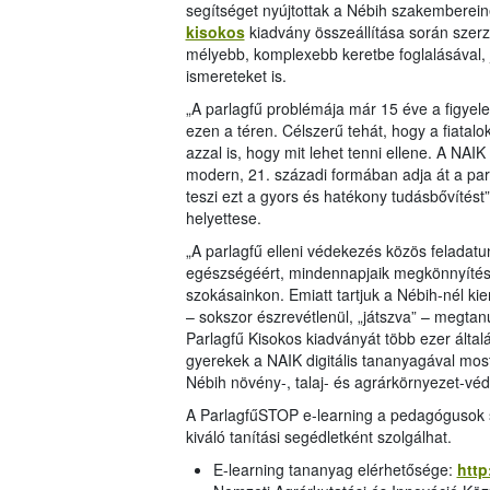
segítséget nyújtottak a Nébih szakemberein
kisokos
kiadvány összeállítása során szerze
mélyebb, komplexebb keretbe foglalásával, 
ismereteket is.
„A parlagfű problémája már 15 éve a figyel
ezen a téren. Célszerű tehát, hogy a fiatalo
azzal is, hogy mit lehet tenni ellene. A NAIK
modern, 21. századi formában adja át a parl
teszi ezt a gyors és hatékony tudásbővítést”
helyettese.
„A parlagfű elleni védekezés közös feladatu
egészségéért, mindennapjaik megkönnyítéséé
szokásainkon. Emiatt tartjuk a Nébih-nél ki
– sokszor észrevétlenül, „játszva” – megtan
Parlagfű Kisokos kiadványát több ezer általá
gyerekek a NAIK digitális tananyagával most
Nébih növény-, talaj- és agrárkörnyezet-véd
A ParlagfűSTOP e-learning a pedagógusok s
kiváló tanítási segédletként szolgálhat.
E-learning tananyag elérhetősége:
http