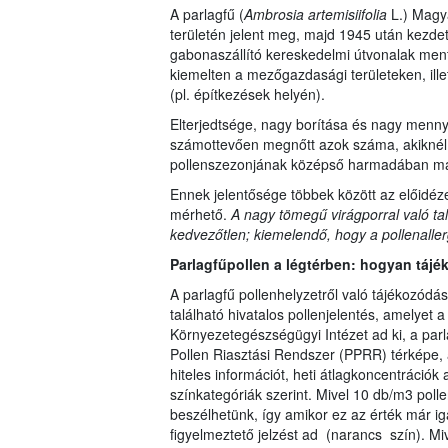
A parlagfű (
Ambrosia artemisiifolia
L.) Magy
területén jelent meg, majd 1945 után kezdet
gabonaszállító kereskedelmi útvonalak ment
kiemelten a mezőgazdasági területeken, ille
(pl. építkezések helyén).
Elterjedtsége, nagy borítása és nagy menn
számottevően megnőtt azok száma, akiknél a 
pollenszezonjának középső harmadában má
Ennek jelentősége többek között az előidéze
mérhető.
A nagy tömegű virágporral való ta
kedvezőtlen; kiemelendő, hogy a pollenaller
Parlagfűpollen a légtérben: hogyan tájé
A parlagfű pollenhelyzetről való tájékozód
található hivatalos pollenjelentés, amelyet 
Környezetegészségügyi Intézet ad ki, a parl
Pollen Riasztási Rendszer (PPRR) térképe, 
hiteles információt, heti átlagkoncentrációk
színkategóriák szerint. Mivel 10 db/m3 poll
beszélhetünk, így amikor ez az érték már ig
figyelmeztető jelzést ad (narancs szín). Mi