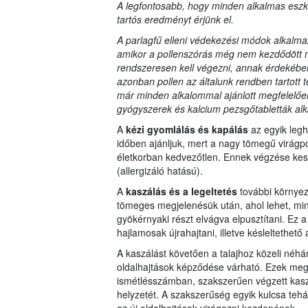
A legfontosabb, hogy minden alkalmas eszk
tartós eredményt érjünk el.
A parlagfű elleni védekezési módok alkalma
amikor a pollenszórás még nem kezdődött m
rendszeresen kell végezni, annak érdekében
azonban pollen az általunk rendben tartott t
már minden alkalommal ajánlott megfelelően f
gyógyszerek és kalcium pezsgőtabletták al
A
kézi gyomlálás és kapálás
az egyik leg
időben ajánljuk, mert a nagy tömegű virágp
életkorban kedvezőtlen. Ennek végzése kesz
(allergizáló hatású).
A
kaszálás és a legeltetés
további környe
tömeges megjelenésük után, ahol lehet, min
gyökérnyaki részt elvágva elpusztítani. Ez
hajlamosak újrahajtani, illetve késleltethető 
A kaszálást követően a talajhoz közeli néh
oldalhajtások képződése várható. Ezek megj
ismétlésszámban, szakszerűen végzett kaszá
helyzetét. A szakszerűség egyik kulcsa tehá