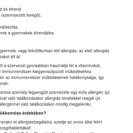
kerül
tenge
ód és étrend
közöt
ás (szennyezett levegő),
megje
Bihar
lválasztás,
várme
szerek a gyermekek étrendjébe.
Néhán
fejlet
legfe
ermek- vagy felnőttkorban lett allergiás, az első allergiás
várme
akot élt át.
várm
jelen
tt a szervezet gyorsabban használja fel a vitaminokat,
az immunrendszer kiegyensúlyozott működéséhez
ken az immunrendszer működésének hatékonysága, így
snek.
jlamos személy legyengült szervezete egy erős allergén (pl.
l való találkozásakor allergiás tünetekkel reagál (pl.
llergénnel való találkozáskor mindig megjelenik).
csökkentése érdekében?
njen el allergiavizsgálatra, szedje az orvos által felírt
ezsgőtablettákat!