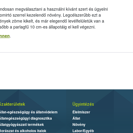
ndosan megválasztani a használni kívánt szert és ügyelni
gyomirtó szerrel kezelendő növény. Legcélszerűbb ezt a
yek zöme kikelt, és már elegendő levélfelületük van a
őbb a parlagfű 10 cm-es állapotáig el kell végezni.
innen
.
Szakterületek
Ügyintézés
Állat-egészségügy és állatvédelem
Élelmiszer
Állategészségügyi diagnosztika
Állat
Állatgyógyászati termékek
Növény
Borászat és alkoholos italok
Labor/Egyéb