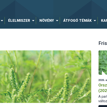
ÉLELMISZER
NÖVÉNY
ÁTFOGÓ TÉMÁK
KA
Fris
2026. 
Orsz
(202
A parl
válto