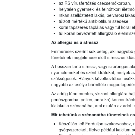
az RS vírusfertőzés csecsemőkorban,
helytelen gyermek- és felnőttkori életm
ritkán szellőztetett lakás, belvárosi lak
túlzott mértékű antibiotikum szedése,
korai tápszeres táplálás vagy túl korai e
túl korán bevezetett allergizáló élelmi
Az allergia és a stressz
Felmérések szerint sok beteg, aki nagyobb gy
tüneteinek megjelenése előtt stresszes idősz
A hosszan tartó stressz, vagy szorongás ala
nyomelemeket és szénhidrátokat, melyek 
szükségesek. Hiányuk következtében csök
nagyobb az esélye bármiféle megbetegedé
Az addig tünetmentes, viszont allergiára ha
penészgomba, pollen, poratka) koncentrációva
kialakul a szénanátha, ami ezután az adott a
Mit tehetünk a szénanátha tüneteinek 
Készüljön fel! Forduljon szakorvoshoz, me
gyógyszereket, illetve például kalcium p