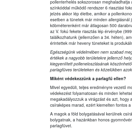
pollenterhelés sokszorosan meghaladhatja a 
színkóddal működő rendszer 6 riasztási foko
jelzés akkor lép életbe, amikor a pollenkon
esetben a tünetek már minden allergiásnál 
köbméterenként már átlagosan 500 darabnál 
az V. fokú fekete riasztás lép érvénybe (99
találkozhatunk (jellemzően a 34. héten), a
érintettek már heveny tüneteket is produkál
Egészségünk védelmében nem szabad megfel
értékek a nagyobb területekre jellemző helyz
kiegyenlített polleneloszlásának köszönhető
parlagfüves területeken és közelükben azok 
Miként védekezzünk a parlagfű ellen?
Mivel egyedüli, teljes eredményre vezető mó
védekezést folyamatosan és minden lehets
megakadályozzuk a virágzást és azt, hogy a
csíraképes marad, ezért kiemelten fontos a
A magok a föld bolygatásával kerülnek csír
bolygatnak, a hazánkban honos gyomnövények 
parlagfüvet.