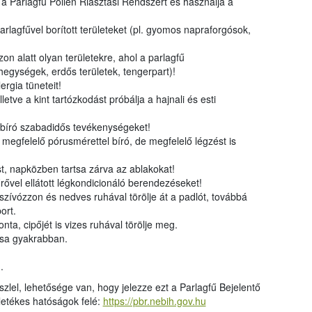
 a Parlagfű Pollen Riasztási Rendszert és használja a
 parlagfűvel borított területeket (pl. gyomos napraforgósok,
n alatt olyan területekre, ahol a parlagfű
egységek, erdős területek, tengerpart)!
ergia tüneteit!
letve a kint tartózkodást próbálja a hajnali és esti
 bíró szabadidős tevékenységeket!
 megfelelő pórusmérettel bíró, de megfelelő légzést is
ást, napközben tartsa zárva az ablakokat!
űrővel ellátott légkondicionáló berendezéseket!
zívózzon és nedves ruhával törölje át a padlót, továbbá
ort.
ta, cipőjét is vizes ruhával törölje meg.
ssa gyakrabban.
.
szlel, lehetősége van, hogy jelezze ezt a Parlagfű Bejelentő
lletékes hatóságok felé:
https://pbr.nebih.gov.hu