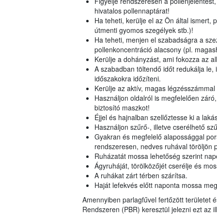
Figyelje rendszeresen a pollenjelentést,
hivatalos pollennaptárat!
Ha teheti, kerülje el az Ön által ismert,
útmenti gyomos szegélyek stb.)!
Ha teheti, menjen el szabadságra a szezo
pollenkoncentráció alacsony (pl. magash
Kerülje a dohányzást, ami fokozza az all
A szabadban töltendő időt redukálja le, il
időszakokra időzíteni.
Kerülje az aktív, magas légzésszámmal
Használjon oldalról is megfelelően záró,
biztosító maszkot!
Éjjel és hajnalban szellőztesse ki a lak
Használjon szűrő-, illetve cserélhető sz
Gyakran és megfelelő alapossággal pors
rendszeresen, nedves ruhával töröljön p
Ruházatát mossa lehetőség szerint napon
Ágyruháját, törölközőjét cserélje és mo
A ruhákat zárt térben szárítsa.
Haját lefekvés előtt naponta mossa meg
Amennyiben parlagfűvel fertőzött területet é
Rendszeren (PBR) keresztül jelezni ezt az i