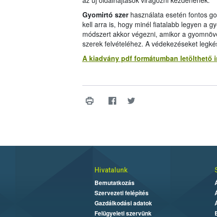
az új oldalhajtások virágozni kezdenének.
Gyomirtó szer
használata esetén fontos go
kell arra is, hogy minél fiatalabb legyen a 
módszert akkor végezni, amikor a gyomnövén
szerek felvételéhez. A védekezéseket legkés
A kiadvány pdf formátumban letölthető 
Hivatalunk
Bemutatkozás
Szervezeti felépítés
Gazdálkodási adatok
Felügyeleti szervünk