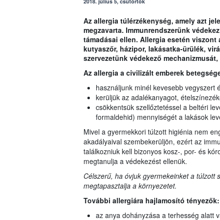
2018. július 5, csütörtök
Az allergia túlérzékenység, amely azt je
megzavarta. Immunrendszerünk védekezi
támadásai ellen. Allergia esetén viszon
kutyaszőr, házipor, lakásatka-ürülék, vi
szervezetünk védekező mechanizmusát, 
Az allergia a civilizált emberek betegség
használjunk minél kevesebb vegyszert és
kerüljük az adalékanyagot, ételszínezéke
csökkentsük szellőztetéssel a beltéri l
formaldehid) mennyiségét a lakások le
Mivel a gyermekkori túlzott higiénia nem en
akadályaival szembekerüljön, ezért az im
találkozniuk kell bizonyos kosz-, por- és
megtanulja a védekezést ellenük.
Célszerű, ha óvjuk gyermekeinket a túlzott
megtapasztalja a környezetet.
További allergiára hajlamosító tényezők:
az anya dohányzása a terhesség alatt v