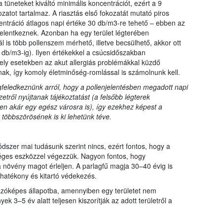
tüneteket kiváltó minimális koncentrációt, ezért a 9
zatot tartalmaz. A riasztás első fokozatát mutató piros
centráció átlagos napi értéke 30 db/m3-re tehető – ebben az
jelentkeznek. Azonban ha egy terület légterében
is több pollenszem mérhető, illetve becsülhető, akkor ott
9 db/m3-ig). Ilyen értékekkel a csúcsidőszakban
mely esetekben az akut allergiás problémákkal küzdő
nak, így komoly életminőség-romlással is számolnunk kell.
edkeznünk arról, hogy a pollenjelentésben megadott napi
etről nyújtanak tájékoztatást (a felsőbb légterek
en akár egy egész városra is), így ezekhez képest a
többszörösének is ki lehetünk téve.
dszer mai tudásunk szerint nincs, ezért fontos, hogy a
éges eszközzel végezzük. Nagyon fontos, hogy
 növény magot érleljen. A parlagfű magja 30–40 évig is
 hatékony és kitartó védekezés.
ázóképes állapotba, amennyiben egy területet nem
3–5 év alatt teljesen kiszorítják az adott területről a