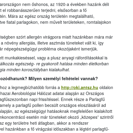
arországon nem őshonos, az 1920-a években hazánk déli
t el robbanásszerűen terjedni, elsősorban a fő
én. Mára az egész ország területén megtalálható,
tve fiatal parlagokon, nem művelt területeken, romtalajokon
yiségben szórt allergén virágpora miatt hazánkban mára már
növény allergiás, illetve asztmás tüneteket vált ki, így
r népegészségügyi probléma okozójaként ismerjük.
tt munkakieséssel, vagy a plusz anyagi ráfordításokkal is
lálkozás egészség- re gyakorolt hatása minden életkorban
gia minden korosztályban kialakulhat.
kozódhatunk? Milyen személyi feltételei vannak?
áshoz a legmegbízhatóbb forrás a
http://oki.antsz.hu
oldalon
a hazai Aerobiológiai Hálózat adatai alapján az Országos
agfűszezonban napi frissítéssel. Ennek része a Parlagfű
amely a parlagfű pollen becsült országos eloszlásáról ad
 alapján, az egészségügyi hatásoknak megfelelően kialakított
enkoncentrácó esetén már tüneteket okozó „közepes” szintről
az egy területre heti átlagban, akkor a rendszer
vel hazánkban a fő virágzási időszakban a légtéri parlagfű-