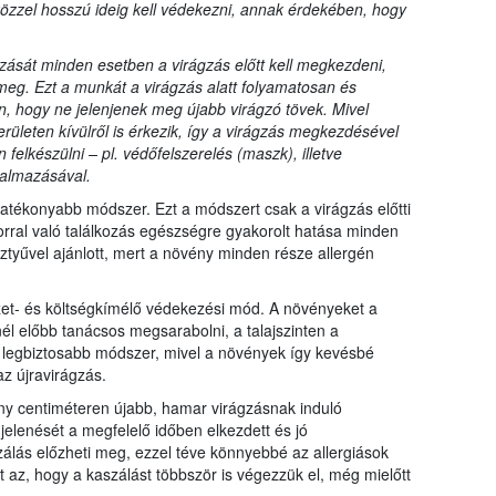
özzel hosszú ideig kell védekezni, annak érdekében, hogy
zását minden esetben a virágzás előtt kell megkezdeni,
eg. Ezt a munkát a virágzás alatt folyamatosan és
, hogy ne jelenjenek meg újabb virágzó tövek. Mivel
erületen kívülről is érkezik, így a virágzás megkezdésével
elkészülni – pl. védőfelszerelés (maszk), illetve
kalmazásával.
hatékonyabb módszer. Ezt a módszert csak a virágzás előtti
orral való találkozás egészségre gyakorolt hatása minden
tyűvel ajánlott, mert a növény minden része allergén
zet- és költségkímélő védekezési mód. A növényeket a
él előbb tanácsos megsarabolni, a talajszinten a
 a legbiztosabb módszer, mivel a növények így kevésbé
az újravirágzás.
ány centiméteren újabb, hamar virágzásnak induló
elenését a megfelelő időben elkezdett és jó
lás előzheti meg, ezzel téve könnyebbé az allergiások
t az, hogy a kaszálást többször is végezzük el, még mielőtt