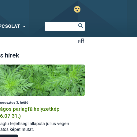
PCSOLAT
s hírek
augusztus 3, hétfő
ágos parlagfű helyzetkép
6.07.31.)
agfű fejlettségi állapota július végén
zatos képet mutat.