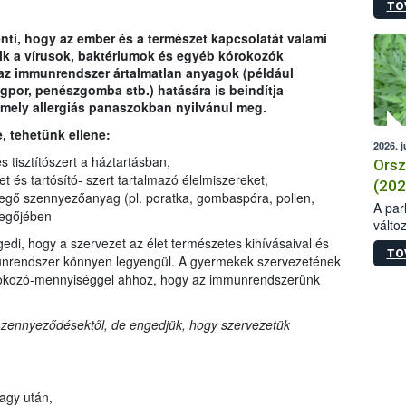
TO
lenti, hogy az ember és a természet kapcsolatát valami
k a vírusok, baktériumok és egyéb kórokozók
t az immunrendszer ártalmatlan anyagok (például
rágpor, penészgomba stb.) hatására is beindítja
mely allergiás panaszokban nyilvánul meg.
e, tehetünk ellene:
2026. j
 tisztítószert a háztartásban,
Orsz
t és tartósító- szert tartalmazó élelmiszereket,
(202
evegő szennyezőanyag (pl. poratka, gombaspóra, pollen,
A parl
vegőjében
válto
szikl
gedi, hogy a szervezet az élet természetes kihívásaival és
TO
növén
munrendszer könnyen legyengül. A gyermekek szervezetének
elmar
 kórokozó-mennyiséggel ahhoz, hogy az immunrendszerünk
legfe
nagy
 szennyeződésektől, de engedjük, hogy szervezetük
példá
nagy 
fázis
való 
a vir
agy után,