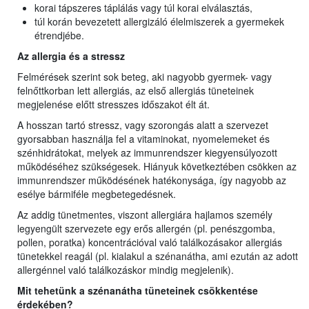
korai tápszeres táplálás vagy túl korai elválasztás,
túl korán bevezetett allergizáló élelmiszerek a gyermekek
étrendjébe.
Az allergia és a stressz
Felmérések szerint sok beteg, aki nagyobb gyermek- vagy
felnőttkorban lett allergiás, az első allergiás tüneteinek
megjelenése előtt stresszes időszakot élt át.
A hosszan tartó stressz, vagy szorongás alatt a szervezet
gyorsabban használja fel a vitaminokat, nyomelemeket és
szénhidrátokat, melyek az immunrendszer kiegyensúlyozott
működéséhez szükségesek. Hiányuk következtében csökken az
immunrendszer működésének hatékonysága, így nagyobb az
esélye bármiféle megbetegedésnek.
Az addig tünetmentes, viszont allergiára hajlamos személy
legyengült szervezete egy erős allergén (pl. penészgomba,
pollen, poratka) koncentrációval való találkozásakor allergiás
tünetekkel reagál (pl. kialakul a szénanátha, ami ezután az adott
allergénnel való találkozáskor mindig megjelenik).
Mit tehetünk a szénanátha tüneteinek csökkentése
érdekében?