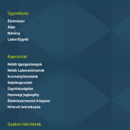
Ügyintézés
Élelmiszer
Állat
Növény
Labor/Egyéb
Kapcsolat
Nébih Igazgatóságok
Nébih Laboratóriumok
Kormányhivatalok
Sajtókapcsolat
Ügyfélszolgálat
Hatósági jogsegély
Élelmiszermentő Központ
Hírlevél feliratkozás
Gyakori kérdések