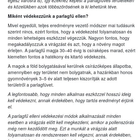
egész városra is), így ezekhez képest a parlagfüves területeken
és közelükben azok többszörösének is ki lehetünk téve.
Miként védekezzünk a parlagfű ellen?
Mivel egyedüli, teljes eredményre vezető módszer mai tudásunk
szerint nincs, ezért fontos, hogy a védekezést folyamatosan és
minden lehetséges eszközzel végezzük. Nagyon fontos, hogy
megakadályozzuk a virágzást és azt, hogy a növény magot
érleljen. A parlagfű magja 30–40 évig is csíraképes marad, ezért
kiemelten fontos a hatékony és kitartó védekezés.
A magok a föld bolygatásával kerülnek csírázóképes állapotba,
amennyiben egy területet nem bolygatnak, a hazánkban honos
gyomnövények 3–5 év alatt teljesen kiszorítják az adott
területről a parlagfüvet.
A legfontosabb, hogy minden alkalmas eszközzel hosszú ideig
kell védekezni, annak érdekében, hogy tartós eredményt érjünk
el.
A parlagfű elleni védekezési módok alkalmazását minden
esetben a virágzás előtt kell megkezdeni, amikor a pollenszórás
még nem kezdődött meg. Ezt a munkát a virágzás alatt
folyamatosan és rendszeresen kell végezni, annak érdekében,