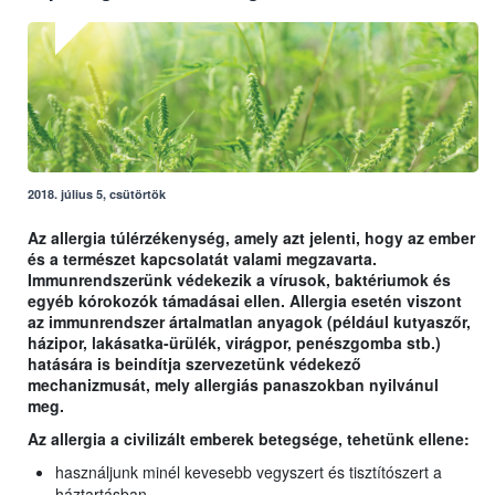
2018. július 5, csütörtök
Az allergia túlérzékenység, amely azt jelenti, hogy az ember
és a természet kapcsolatát valami megzavarta.
Immunrendszerünk védekezik a vírusok, baktériumok és
egyéb kórokozók támadásai ellen. Allergia esetén viszont
az immunrendszer ártalmatlan anyagok (például kutyaszőr,
házipor, lakásatka-ürülék, virágpor, penészgomba stb.)
hatására is beindítja szervezetünk védekező
mechanizmusát, mely allergiás panaszokban nyilvánul
meg.
Az allergia a civilizált emberek betegsége, tehetünk ellene:
használjunk minél kevesebb vegyszert és tisztítószert a
háztartásban,