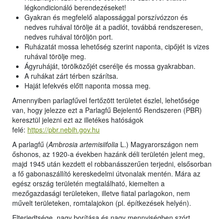
légkondicionáló berendezéseket!
Gyakran és megfelelő alapossággal porszívózzon és
nedves ruhával törölje át a padlót, továbbá rendszeresen,
nedves ruhával töröljön port.
Ruházatát mossa lehetőség szerint naponta, cipőjét is vizes
ruhával törölje meg.
Ágyruháját, törölközőjét cserélje és mossa gyakrabban.
A ruhákat zárt térben szárítsa.
Haját lefekvés előtt naponta mossa meg.
Amennyiben parlagfűvel fertőzött területet észlel, lehetősége
van, hogy jelezze ezt a Parlagfű Bejelentő Rendszeren (PBR)
keresztül jelezni ezt az illetékes hatóságok
felé:
https://pbr.nebih.gov.hu
A parlagfű (
Ambrosia artemisiifolia
L.) Magyarországon nem
őshonos, az 1920-a években hazánk déli területén jelent meg,
majd 1945 után kezdett el robbanásszerűen terjedni, elsősorban
a fő gabonaszállító kereskedelmi útvonalak mentén. Mára az
egész ország területén megtalálható, kiemelten a
mezőgazdasági területeken, illetve fiatal parlagokon, nem
művelt területeken, romtalajokon (pl. építkezések helyén).
Elterjedtsége, nagy borítása és nagy mennyiségben szórt