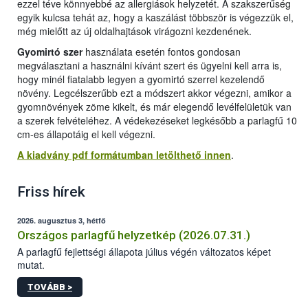
ezzel téve könnyebbé az allergiások helyzetét. A szakszerűség
egyik kulcsa tehát az, hogy a kaszálást többször is végezzük el,
még mielőtt az új oldalhajtások virágozni kezdenének.
Gyomirtó szer
használata esetén fontos gondosan
megválasztani a használni kívánt szert és ügyelni kell arra is,
hogy minél fiatalabb legyen a gyomirtó szerrel kezelendő
növény. Legcélszerűbb ezt a módszert akkor végezni, amikor a
gyomnövények zöme kikelt, és már elegendő levélfelületük van
a szerek felvételéhez. A védekezéseket legkésőbb a parlagfű 10
cm-es állapotáig el kell végezni.
A kiadvány pdf formátumban letölthető innen
.
Friss hírek
2026. augusztus 3, hétfő
Országos parlagfű helyzetkép (2026.07.31.)
A parlagfű fejlettségi állapota július végén változatos képet
mutat.
TOVÁBB >