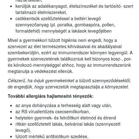
kerüljük az adalékanyagot, ételszínezéket és tartósító- szert
tartalmazó élelmiszereket,
csökkentsük szellőztetéssel a beltéri levegő
szennyezőanyag (pl. poratka, gombaspóra, pollen,
formaldehid) mennyiségét a lakások levegőjében
Mivel a gyermekkori túlzott higiénia nem engedi, hogy a
szervezet az élet természetes kihívásaival és akadályaival
szembekerüljön, ezért az immunrendszer könnyen legyengül. A
gyermekek szervezetének találkozniuk kell bizonyos kosz-, por-
és kórokozó-mennyiséggel ahhoz, hogy az immunrendszerünk
megtanulja a védekezést ellenük.
Célszerű, ha óvjuk gyermekeinket a túlzott szennyeződésektől,
de engedjük, hogy szervezetük megtapasztalja a környezetet.
További allergiára hajlamosító tényezők:
az anya dohányzása a terhesség alatt vagy után,
az RS vírusfertőzés csecsemőkorban,
helytelen gyermek- és felnőttkori életmód és étrend
ritkán szellőztetett lakás, belvárosi lakás (szennyezett
levegő),
túlzott mértékű antibiotikum szedése,