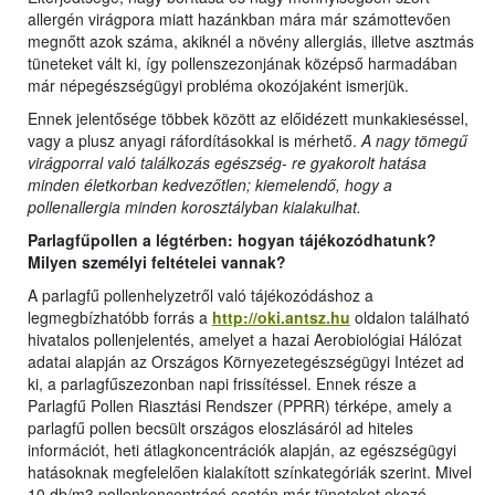
allergén virágpora miatt hazánkban mára már számottevően
megnőtt azok száma, akiknél a növény allergiás, illetve asztmás
tüneteket vált ki, így pollenszezonjának középső harmadában
már népegészségügyi probléma okozójaként ismerjük.
Ennek jelentősége többek között az előidézett munkakieséssel,
vagy a plusz anyagi ráfordításokkal is mérhető.
A nagy tömegű
virágporral való találkozás egészség- re gyakorolt hatása
minden életkorban kedvezőtlen; kiemelendő, hogy a
pollenallergia minden korosztályban kialakulhat.
Parlagfűpollen a légtérben: hogyan tájékozódhatunk?
Milyen személyi feltételei vannak?
A parlagfű pollenhelyzetről való tájékozódáshoz a
legmegbízhatóbb forrás a
http://oki.antsz.hu
oldalon található
hivatalos pollenjelentés, amelyet a hazai Aerobiológiai Hálózat
adatai alapján az Országos Környezetegészségügyi Intézet ad
ki, a parlagfűszezonban napi frissítéssel. Ennek része a
Parlagfű Pollen Riasztási Rendszer (PPRR) térképe, amely a
parlagfű pollen becsült országos eloszlásáról ad hiteles
információt, heti átlagkoncentrációk alapján, az egészségügyi
hatásoknak megfelelően kialakított színkategóriák szerint. Mivel
10 db/m3 pollenkoncentrácó esetén már tüneteket okozó