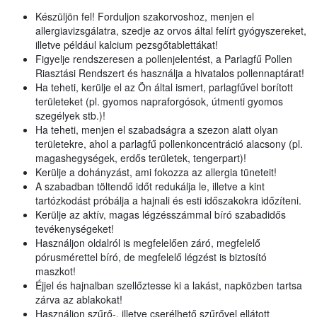
Készüljön fel! Forduljon szakorvoshoz, menjen el
allergiavizsgálatra, szedje az orvos által felírt gyógyszereket,
illetve például kalcium pezsgőtablettákat!
Figyelje rendszeresen a pollenjelentést, a Parlagfű Pollen
Riasztási Rendszert és használja a hivatalos pollennaptárat!
Ha teheti, kerülje el az Ön által ismert, parlagfűvel borított
területeket (pl. gyomos napraforgósok, útmenti gyomos
szegélyek stb.)!
Ha teheti, menjen el szabadságra a szezon alatt olyan
területekre, ahol a parlagfű pollenkoncentráció alacsony (pl.
magashegységek, erdős területek, tengerpart)!
Kerülje a dohányzást, ami fokozza az allergia tüneteit!
A szabadban töltendő időt redukálja le, illetve a kint
tartózkodást próbálja a hajnali és esti időszakokra időzíteni.
Kerülje az aktív, magas légzésszámmal bíró szabadidős
tevékenységeket!
Használjon oldalról is megfelelően záró, megfelelő
pórusmérettel bíró, de megfelelő légzést is biztosító
maszkot!
Éjjel és hajnalban szellőztesse ki a lakást, napközben tartsa
zárva az ablakokat!
Használjon szűrő-, illetve cserélhető szűrővel ellátott