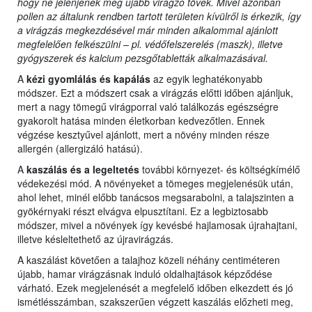
hogy ne jelenjenek meg újabb virágzó tövek. Mivel azonban
pollen az általunk rendben tartott területen kívülről is érkezik, így
a virágzás megkezdésével már minden alkalommal ajánlott
megfelelően felkészülni – pl. védőfelszerelés (maszk), illetve
gyógyszerek és kalcium pezsgőtabletták alkalmazásával.
A
kézi gyomlálás és kapálás
az egyik leghatékonyabb
módszer. Ezt a módszert csak a virágzás előtti időben ajánljuk,
mert a nagy tömegű virágporral való találkozás egészségre
gyakorolt hatása minden életkorban kedvezőtlen. Ennek
végzése kesztyűvel ajánlott, mert a növény minden része
allergén (allergizáló hatású).
A
kaszálás és a legeltetés
további környezet- és költségkímélő
védekezési mód. A növényeket a tömeges megjelenésük után,
ahol lehet, minél előbb tanácsos megsarabolni, a talajszinten a
gyökérnyaki részt elvágva elpusztítani. Ez a legbiztosabb
módszer, mivel a növények így kevésbé hajlamosak újrahajtani,
illetve késleltethető az újravirágzás.
A kaszálást követően a talajhoz közeli néhány centiméteren
újabb, hamar virágzásnak induló oldalhajtások képződése
várható. Ezek megjelenését a megfelelő időben elkezdett és jó
ismétlésszámban, szakszerűen végzett kaszálás előzheti meg,