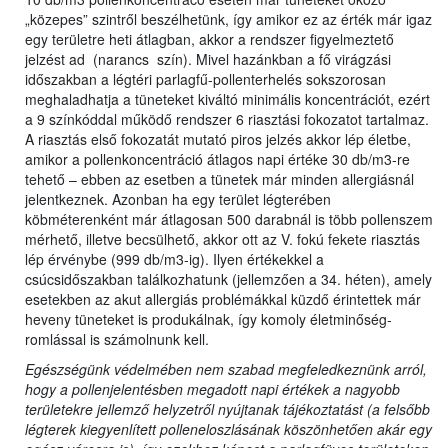
„közepes” szintről beszélhetünk, így amikor ez az érték már igaz
egy területre heti átlagban, akkor a rendszer figyelmeztető
jelzést ad (narancs szín). Mivel hazánkban a fő virágzási
időszakban a légtéri parlagfű-pollenterhelés sokszorosan
meghaladhatja a tüneteket kiváltó minimális koncentrációt, ezért
a 9 színkóddal működő rendszer 6 riasztási fokozatot tartalmaz.
A riasztás első fokozatát mutató piros jelzés akkor lép életbe,
amikor a pollenkoncentráció átlagos napi értéke 30 db/m3-re
tehető – ebben az esetben a tünetek már minden allergiásnál
jelentkeznek. Azonban ha egy terület légterében
köbméterenként már átlagosan 500 darabnál is több pollenszem
mérhető, illetve becsülhető, akkor ott az V. fokú fekete riasztás
lép érvénybe (999 db/m3-ig). Ilyen értékekkel a
csúcsidőszakban találkozhatunk (jellemzően a 34. héten), amely
esetekben az akut allergiás problémákkal küzdő érintettek már
heveny tüneteket is produkálnak, így komoly életminőség-
romlással is számolnunk kell.
Egészségünk védelmében nem szabad megfeledkeznünk arról,
hogy a pollenjelentésben megadott napi értékek a nagyobb
területekre jellemző helyzetről nyújtanak tájékoztatást (a felsőbb
légterek kiegyenlített polleneloszlásának köszönhetően akár egy