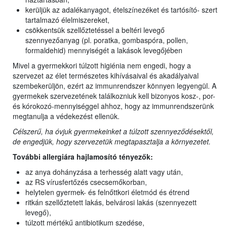
kerüljük az adalékanyagot, ételszínezéket és tartósító- szert
tartalmazó élelmiszereket,
csökkentsük szellőztetéssel a beltéri levegő
szennyezőanyag (pl. poratka, gombaspóra, pollen,
formaldehid) mennyiségét a lakások levegőjében
Mivel a gyermekkori túlzott higiénia nem engedi, hogy a
szervezet az élet természetes kihívásaival és akadályaival
szembekerüljön, ezért az immunrendszer könnyen legyengül. A
gyermekek szervezetének találkozniuk kell bizonyos kosz-, por-
és kórokozó-mennyiséggel ahhoz, hogy az immunrendszerünk
megtanulja a védekezést ellenük.
Célszerű, ha óvjuk gyermekeinket a túlzott szennyeződésektől,
de engedjük, hogy szervezetük megtapasztalja a környezetet.
További allergiára hajlamosító tényezők:
az anya dohányzása a terhesség alatt vagy után,
az RS vírusfertőzés csecsemőkorban,
helytelen gyermek- és felnőttkori életmód és étrend
ritkán szellőztetett lakás, belvárosi lakás (szennyezett
levegő),
túlzott mértékű antibiotikum szedése,