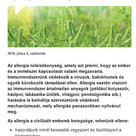
2018. július 5, csütörtök
Az allergia túlérzékenység, amely azt jelenti, hogy az ember
és a természet kapcsolatát valami megzavarta.
Immunrendszerünk védekezik a vírusok, baktériumok és
egyéb kórokozók támadásai ellen. Allergia esetén viszont
az immunrendszer ártalmatlan anyagok (például kutyaszőr,
házipor, lakásatka-ürülék, virágpor, penészgomba stb.)
hatására is beindítja szervezetünk védekező
mechanizmusát, mely allergiás panaszokban nyilvánul
meg.
Az allergia a civilizált emberek betegsége, tehetünk ellene:
használjunk minél kevesebb vegyszert és tisztítószert a
háztartásban,