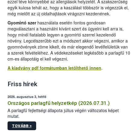
ezzel téve könnyebbé az allergiások helyzetét. A szakszerűség
egyik kulcsa tehát az, hogy a kaszálást többször is végezzük el,
még mielőtt az új oldalhajtások virágozni kezdenének.
Gyomirtó szer
használata esetén fontos gondosan
megválasztani a használni kívánt szert és ügyelni kell arra is,
hogy minél fiatalabb legyen a gyomirtó szerrel kezelendő
növény. Legcélszerűbb ezt a módszert akkor végezni, amikor a
gyomnövények zöme kikelt, és már elegendő levélfelületük van
a szerek felvételéhez. A védekezéseket legkésőbb a parlagfű 10
cm-es állapotáig el kell végezni.
A kiadvány pdf formátumban letölthető innen
.
Friss hírek
2026. augusztus 3, hétfő
Országos parlagfű helyzetkép (2026.07.31.)
A parlagfű fejlettségi állapota július végén változatos képet
mutat.
TOVÁBB >