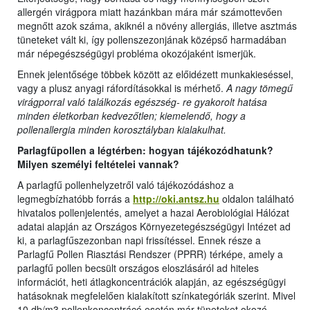
allergén virágpora miatt hazánkban mára már számottevően
megnőtt azok száma, akiknél a növény allergiás, illetve asztmás
tüneteket vált ki, így pollenszezonjának középső harmadában
már népegészségügyi probléma okozójaként ismerjük.
Ennek jelentősége többek között az előidézett munkakieséssel,
vagy a plusz anyagi ráfordításokkal is mérhető.
A nagy tömegű
virágporral való találkozás egészség- re gyakorolt hatása
minden életkorban kedvezőtlen; kiemelendő, hogy a
pollenallergia minden korosztályban kialakulhat.
Parlagfűpollen a légtérben: hogyan tájékozódhatunk?
Milyen személyi feltételei vannak?
A parlagfű pollenhelyzetről való tájékozódáshoz a
legmegbízhatóbb forrás a
http://oki.antsz.hu
oldalon található
hivatalos pollenjelentés, amelyet a hazai Aerobiológiai Hálózat
adatai alapján az Országos Környezetegészségügyi Intézet ad
ki, a parlagfűszezonban napi frissítéssel. Ennek része a
Parlagfű Pollen Riasztási Rendszer (PPRR) térképe, amely a
parlagfű pollen becsült országos eloszlásáról ad hiteles
információt, heti átlagkoncentrációk alapján, az egészségügyi
hatásoknak megfelelően kialakított színkategóriák szerint. Mivel
10 db/m3 pollenkoncentrácó esetén már tüneteket okozó