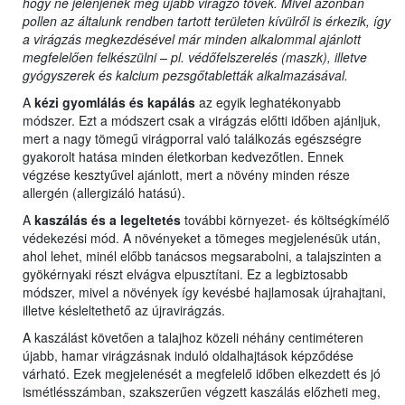
hogy ne jelenjenek meg újabb virágzó tövek. Mivel azonban
pollen az általunk rendben tartott területen kívülről is érkezik, így
a virágzás megkezdésével már minden alkalommal ajánlott
megfelelően felkészülni – pl. védőfelszerelés (maszk), illetve
gyógyszerek és kalcium pezsgőtabletták alkalmazásával.
A
kézi gyomlálás és kapálás
az egyik leghatékonyabb
módszer. Ezt a módszert csak a virágzás előtti időben ajánljuk,
mert a nagy tömegű virágporral való találkozás egészségre
gyakorolt hatása minden életkorban kedvezőtlen. Ennek
végzése kesztyűvel ajánlott, mert a növény minden része
allergén (allergizáló hatású).
A
kaszálás és a legeltetés
további környezet- és költségkímélő
védekezési mód. A növényeket a tömeges megjelenésük után,
ahol lehet, minél előbb tanácsos megsarabolni, a talajszinten a
gyökérnyaki részt elvágva elpusztítani. Ez a legbiztosabb
módszer, mivel a növények így kevésbé hajlamosak újrahajtani,
illetve késleltethető az újravirágzás.
A kaszálást követően a talajhoz közeli néhány centiméteren
újabb, hamar virágzásnak induló oldalhajtások képződése
várható. Ezek megjelenését a megfelelő időben elkezdett és jó
ismétlésszámban, szakszerűen végzett kaszálás előzheti meg,