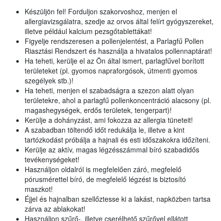
Készüljön fel! Forduljon szakorvoshoz, menjen el
allergiavizsgálatra, szedje az orvos által felírt gyógyszereket,
illetve például kalcium pezsgőtablettákat!
Figyelje rendszeresen a pollenjelentést, a Parlagfű Pollen
Riasztási Rendszert és használja a hivatalos pollennaptárat!
Ha teheti, kerülje el az Ön által ismert, parlagfűvel borított
területeket (pl. gyomos napraforgósok, útmenti gyomos
szegélyek stb.)!
Ha teheti, menjen el szabadságra a szezon alatt olyan
területekre, ahol a parlagfű pollenkoncentráció alacsony (pl.
magashegységek, erdős területek, tengerpart)!
Kerülje a dohányzást, ami fokozza az allergia tüneteit!
A szabadban töltendő időt redukálja le, illetve a kint
tartózkodást próbálja a hajnali és esti időszakokra időzíteni.
Kerülje az aktív, magas légzésszámmal bíró szabadidős
tevékenységeket!
Használjon oldalról is megfelelően záró, megfelelő
pórusmérettel bíró, de megfelelő légzést is biztosító
maszkot!
Éjjel és hajnalban szellőztesse ki a lakást, napközben tartsa
zárva az ablakokat!
Használjon szűrő-, illetve cserélhető szűrővel ellátott