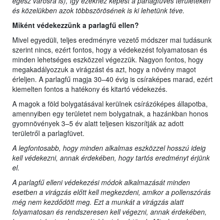
egész városra is), így ezekhez képest a parlagfüves területeken
és közelükben azok többszörösének is ki lehetünk téve.
Miként védekezzünk a parlagfű ellen?
Mivel egyedüli, teljes eredményre vezető módszer mai tudásunk
szerint nincs, ezért fontos, hogy a védekezést folyamatosan és
minden lehetséges eszközzel végezzük. Nagyon fontos, hogy
megakadályozzuk a virágzást és azt, hogy a növény magot
érleljen. A parlagfű magja 30–40 évig is csíraképes marad, ezért
kiemelten fontos a hatékony és kitartó védekezés.
A magok a föld bolygatásával kerülnek csírázóképes állapotba,
amennyiben egy területet nem bolygatnak, a hazánkban honos
gyomnövények 3–5 év alatt teljesen kiszorítják az adott
területről a parlagfüvet.
A legfontosabb, hogy minden alkalmas eszközzel hosszú ideig
kell védekezni, annak érdekében, hogy tartós eredményt érjünk
el.
A parlagfű elleni védekezési módok alkalmazását minden
esetben a virágzás előtt kell megkezdeni, amikor a pollenszórás
még nem kezdődött meg. Ezt a munkát a virágzás alatt
folyamatosan és rendszeresen kell végezni, annak érdekében,