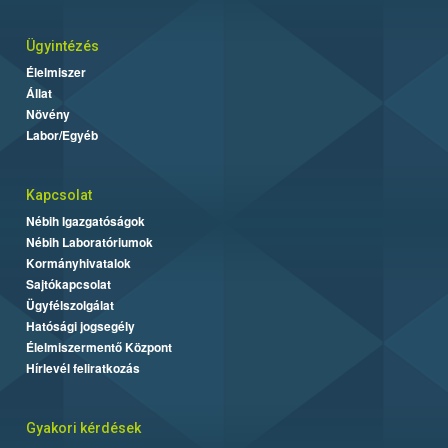
Ügyintézés
Élelmiszer
Állat
Növény
Labor/Egyéb
Kapcsolat
Nébih Igazgatóságok
Nébih Laboratóriumok
Kormányhivatalok
Sajtókapcsolat
Ügyfélszolgálat
Hatósági jogsegély
Élelmiszermentő Központ
Hírlevél feliratkozás
Gyakori kérdések