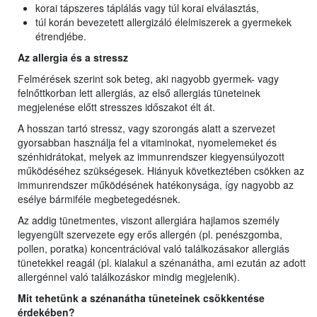
korai tápszeres táplálás vagy túl korai elválasztás,
túl korán bevezetett allergizáló élelmiszerek a gyermekek
étrendjébe.
Az allergia és a stressz
Felmérések szerint sok beteg, aki nagyobb gyermek- vagy
felnőttkorban lett allergiás, az első allergiás tüneteinek
megjelenése előtt stresszes időszakot élt át.
A hosszan tartó stressz, vagy szorongás alatt a szervezet
gyorsabban használja fel a vitaminokat, nyomelemeket és
szénhidrátokat, melyek az immunrendszer kiegyensúlyozott
működéséhez szükségesek. Hiányuk következtében csökken az
immunrendszer működésének hatékonysága, így nagyobb az
esélye bármiféle megbetegedésnek.
Az addig tünetmentes, viszont allergiára hajlamos személy
legyengült szervezete egy erős allergén (pl. penészgomba,
pollen, poratka) koncentrációval való találkozásakor allergiás
tünetekkel reagál (pl. kialakul a szénanátha, ami ezután az adott
allergénnel való találkozáskor mindig megjelenik).
Mit tehetünk a szénanátha tüneteinek csökkentése
érdekében?