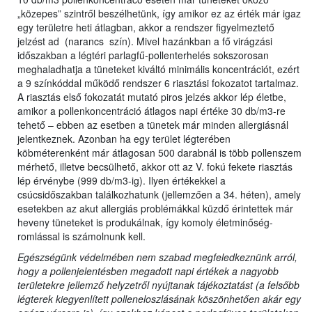
„közepes” szintről beszélhetünk, így amikor ez az érték már igaz
egy területre heti átlagban, akkor a rendszer figyelmeztető
jelzést ad (narancs szín). Mivel hazánkban a fő virágzási
időszakban a légtéri parlagfű-pollenterhelés sokszorosan
meghaladhatja a tüneteket kiváltó minimális koncentrációt, ezért
a 9 színkóddal működő rendszer 6 riasztási fokozatot tartalmaz.
A riasztás első fokozatát mutató piros jelzés akkor lép életbe,
amikor a pollenkoncentráció átlagos napi értéke 30 db/m3-re
tehető – ebben az esetben a tünetek már minden allergiásnál
jelentkeznek. Azonban ha egy terület légterében
köbméterenként már átlagosan 500 darabnál is több pollenszem
mérhető, illetve becsülhető, akkor ott az V. fokú fekete riasztás
lép érvénybe (999 db/m3-ig). Ilyen értékekkel a
csúcsidőszakban találkozhatunk (jellemzően a 34. héten), amely
esetekben az akut allergiás problémákkal küzdő érintettek már
heveny tüneteket is produkálnak, így komoly életminőség-
romlással is számolnunk kell.
Egészségünk védelmében nem szabad megfeledkeznünk arról,
hogy a pollenjelentésben megadott napi értékek a nagyobb
területekre jellemző helyzetről nyújtanak tájékoztatást (a felsőbb
légterek kiegyenlített polleneloszlásának köszönhetően akár egy