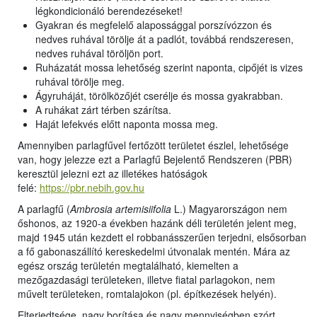
légkondicionáló berendezéseket!
Gyakran és megfelelő alapossággal porszívózzon és
nedves ruhával törölje át a padlót, továbbá rendszeresen,
nedves ruhával töröljön port.
Ruházatát mossa lehetőség szerint naponta, cipőjét is vizes
ruhával törölje meg.
Ágyruháját, törölközőjét cserélje és mossa gyakrabban.
A ruhákat zárt térben szárítsa.
Haját lefekvés előtt naponta mossa meg.
Amennyiben parlagfűvel fertőzött területet észlel, lehetősége
van, hogy jelezze ezt a Parlagfű Bejelentő Rendszeren (PBR)
keresztül jelezni ezt az illetékes hatóságok
felé:
https://pbr.nebih.gov.hu
A parlagfű (
Ambrosia artemisiifolia
L.) Magyarországon nem
őshonos, az 1920-a években hazánk déli területén jelent meg,
majd 1945 után kezdett el robbanásszerűen terjedni, elsősorban
a fő gabonaszállító kereskedelmi útvonalak mentén. Mára az
egész ország területén megtalálható, kiemelten a
mezőgazdasági területeken, illetve fiatal parlagokon, nem
művelt területeken, romtalajokon (pl. építkezések helyén).
Elterjedtsége, nagy borítása és nagy mennyiségben szórt