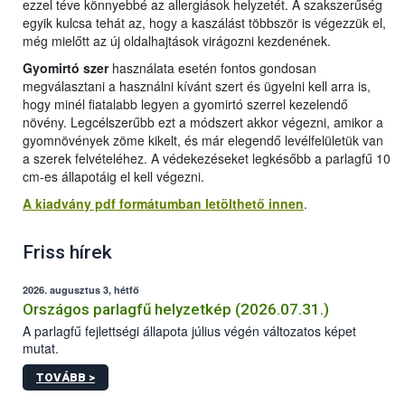
ezzel téve könnyebbé az allergiások helyzetét. A szakszerűség
egyik kulcsa tehát az, hogy a kaszálást többször is végezzük el,
még mielőtt az új oldalhajtások virágozni kezdenének.
Gyomirtó szer
használata esetén fontos gondosan
megválasztani a használni kívánt szert és ügyelni kell arra is,
hogy minél fiatalabb legyen a gyomirtó szerrel kezelendő
növény. Legcélszerűbb ezt a módszert akkor végezni, amikor a
gyomnövények zöme kikelt, és már elegendő levélfelületük van
a szerek felvételéhez. A védekezéseket legkésőbb a parlagfű 10
cm-es állapotáig el kell végezni.
A kiadvány pdf formátumban letölthető innen
.
Friss hírek
2026. augusztus 3, hétfő
Országos parlagfű helyzetkép (2026.07.31.)
A parlagfű fejlettségi állapota július végén változatos képet
mutat.
TOVÁBB >