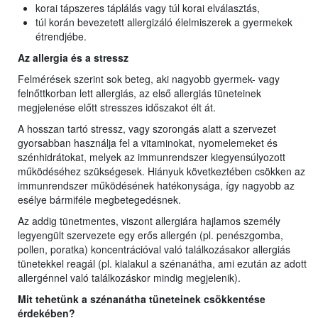
korai tápszeres táplálás vagy túl korai elválasztás,
túl korán bevezetett allergizáló élelmiszerek a gyermekek
étrendjébe.
Az allergia és a stressz
Felmérések szerint sok beteg, aki nagyobb gyermek- vagy
felnőttkorban lett allergiás, az első allergiás tüneteinek
megjelenése előtt stresszes időszakot élt át.
A hosszan tartó stressz, vagy szorongás alatt a szervezet
gyorsabban használja fel a vitaminokat, nyomelemeket és
szénhidrátokat, melyek az immunrendszer kiegyensúlyozott
működéséhez szükségesek. Hiányuk következtében csökken az
immunrendszer működésének hatékonysága, így nagyobb az
esélye bármiféle megbetegedésnek.
Az addig tünetmentes, viszont allergiára hajlamos személy
legyengült szervezete egy erős allergén (pl. penészgomba,
pollen, poratka) koncentrációval való találkozásakor allergiás
tünetekkel reagál (pl. kialakul a szénanátha, ami ezután az adott
allergénnel való találkozáskor mindig megjelenik).
Mit tehetünk a szénanátha tüneteinek csökkentése
érdekében?