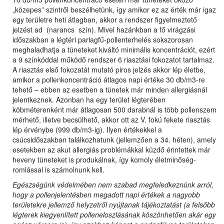
„közepes” szintről beszélhetünk, így amikor ez az érték már igaz
egy területre heti átlagban, akkor a rendszer figyelmeztető
jelzést ad (narancs szín). Mivel hazánkban a fő virágzási
időszakban a légtéri parlagfű-pollenterhelés sokszorosan
meghaladhatja a tüneteket kiváltó minimális koncentrációt, ezért
a 9 színkóddal működő rendszer 6 riasztási fokozatot tartalmaz.
A riasztás első fokozatát mutató piros jelzés akkor lép életbe,
amikor a pollenkoncentráció átlagos napi értéke 30 db/m3-re
tehető – ebben az esetben a tünetek már minden allergiásnál
jelentkeznek. Azonban ha egy terület légterében
köbméterenként már átlagosan 500 darabnál is több pollenszem
mérhető, illetve becsülhető, akkor ott az V. fokú fekete riasztás
lép érvénybe (999 db/m3-ig). Ilyen értékekkel a
csúcsidőszakban találkozhatunk (jellemzően a 34. héten), amely
esetekben az akut allergiás problémákkal küzdő érintettek már
heveny tüneteket is produkálnak, így komoly életminőség-
romlással is számolnunk kell.
Egészségünk védelmében nem szabad megfeledkeznünk arról,
hogy a pollenjelentésben megadott napi értékek a nagyobb
területekre jellemző helyzetről nyújtanak tájékoztatást (a felsőbb
légterek kiegyenlített polleneloszlásának köszönhetően akár egy