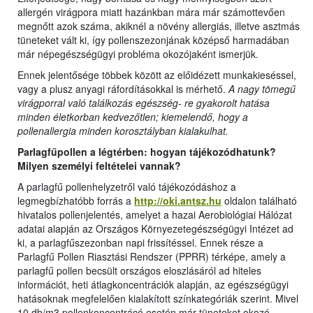
allergén virágpora miatt hazánkban mára már számottevően
megnőtt azok száma, akiknél a növény allergiás, illetve asztmás
tüneteket vált ki, így pollenszezonjának középső harmadában
már népegészségügyi probléma okozójaként ismerjük.
Ennek jelentősége többek között az előidézett munkakieséssel,
vagy a plusz anyagi ráfordításokkal is mérhető.
A nagy tömegű
virágporral való találkozás egészség- re gyakorolt hatása
minden életkorban kedvezőtlen; kiemelendő, hogy a
pollenallergia minden korosztályban kialakulhat.
Parlagfűpollen a légtérben: hogyan tájékozódhatunk?
Milyen személyi feltételei vannak?
A parlagfű pollenhelyzetről való tájékozódáshoz a
legmegbízhatóbb forrás a
http://oki.antsz.hu
oldalon található
hivatalos pollenjelentés, amelyet a hazai Aerobiológiai Hálózat
adatai alapján az Országos Környezetegészségügyi Intézet ad
ki, a parlagfűszezonban napi frissítéssel. Ennek része a
Parlagfű Pollen Riasztási Rendszer (PPRR) térképe, amely a
parlagfű pollen becsült országos eloszlásáról ad hiteles
információt, heti átlagkoncentrációk alapján, az egészségügyi
hatásoknak megfelelően kialakított színkategóriák szerint. Mivel
10 db/m3 pollenkoncentrácó esetén már tüneteket okozó