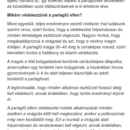
egész városra is), így ezekhez képest a parlagfüves területeken
és közelükben azok többszörösének is ki lehetünk téve.
Miként védekezzünk a parlagfű ellen?
Mivel egyedüli, teljes eredményre vezető módszer mai tudásunk
szerint nincs, ezért fontos, hogy a védekezést folyamatosan és
minden lehetséges eszközzel végezzük. Nagyon fontos, hogy
megakadályozzuk a virágzást és azt, hogy a növény magot
érleljen. A parlagfű magja 30–40 évig is csíraképes marad, ezért
kiemelten fontos a hatékony és kitartó védekezés.
A magok a föld bolygatásával kerülnek csírázóképes állapotba,
amennyiben egy területet nem bolygatnak, a hazánkban honos
gyomnövények 3–5 év alatt teljesen kiszorítják az adott
területről a parlagfüvet.
A legfontosabb, hogy minden alkalmas eszközzel hosszú ideig
kell védekezni, annak érdekében, hogy tartós eredményt érjünk
el.
A parlagfű elleni védekezési módok alkalmazását minden
esetben a virágzás előtt kell megkezdeni, amikor a pollenszórás
még nem kezdődött meg. Ezt a munkát a virágzás alatt
folyamatosan és rendszeresen kell végezni, annak érdekében,