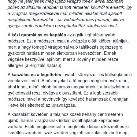
hogy ne jelenjenek meg újabb virágzó tövek. Mivel azonban
pollen az általunk rendben tartott területen kívülről is érkezik, így
a virágzás megkezdésével már minden alkalommal ajánlott
megfelelően felkészülni – pl. védőfelszerelés (maszk), illetve
gyógyszerek és kalcium pezsgőtabletták alkalmazásával.
A
kézi gyomlálás és kapálás
az egyik leghatékonyabb
módszer. Ezt a módszert csak a virágzás előtti időben ajánljuk,
mert a nagy tömegű virágporral való találkozás egészségre
gyakorolt hatása minden életkorban kedvezőtlen. Ennek
végzése kesztyűvel ajánlott, mert a növény minden része
allergén (allergizáló hatású).
A
kaszálás és a legeltetés
további környezet- és költségkímélő
védekezési mód. A növényeket a tömeges megjelenésük után,
ahol lehet, minél előbb tanácsos megsarabolni, a talajszinten a
gyökérnyaki részt elvágva elpusztítani. Ez a legbiztosabb
módszer, mivel a növények így kevésbé hajlamosak újrahajtani,
illetve késleltethető az újravirágzás.
A kaszálást követően a talajhoz közeli néhány centiméteren
újabb, hamar virágzásnak induló oldalhajtások képződése
várható. Ezek megjelenését a megfelelő időben elkezdett és jó
ismétlésszámban, szakszerűen végzett kaszálás előzheti meg,