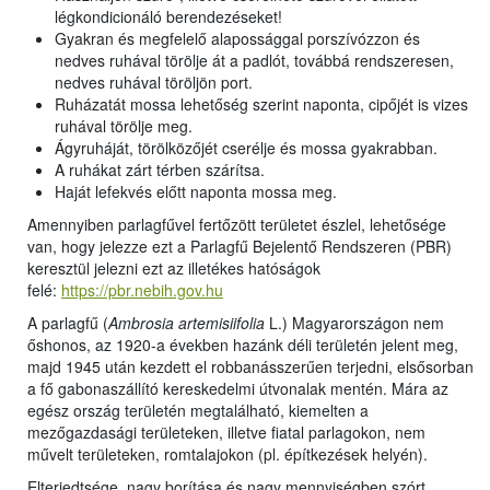
légkondicionáló berendezéseket!
Gyakran és megfelelő alapossággal porszívózzon és
nedves ruhával törölje át a padlót, továbbá rendszeresen,
nedves ruhával töröljön port.
Ruházatát mossa lehetőség szerint naponta, cipőjét is vizes
ruhával törölje meg.
Ágyruháját, törölközőjét cserélje és mossa gyakrabban.
A ruhákat zárt térben szárítsa.
Haját lefekvés előtt naponta mossa meg.
Amennyiben parlagfűvel fertőzött területet észlel, lehetősége
van, hogy jelezze ezt a Parlagfű Bejelentő Rendszeren (PBR)
keresztül jelezni ezt az illetékes hatóságok
felé:
https://pbr.nebih.gov.hu
A parlagfű (
Ambrosia artemisiifolia
L.) Magyarországon nem
őshonos, az 1920-a években hazánk déli területén jelent meg,
majd 1945 után kezdett el robbanásszerűen terjedni, elsősorban
a fő gabonaszállító kereskedelmi útvonalak mentén. Mára az
egész ország területén megtalálható, kiemelten a
mezőgazdasági területeken, illetve fiatal parlagokon, nem
művelt területeken, romtalajokon (pl. építkezések helyén).
Elterjedtsége, nagy borítása és nagy mennyiségben szórt