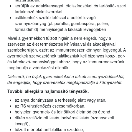
kerüljük az adalékanyagot, ételszínezéket és tartósító- szert
tartalmazó élelmiszereket,
csökkentsük szellőztetéssel a beltéri levegő
szennyezőanyag (pl. poratka, gombaspóra, pollen,
formaldehid) mennyiségét a lakások levegőjében
Mivel a gyermekkori túlzott higiénia nem engedi, hogy a
szervezet az élet természetes kihívásaival és akadályaival
szembekerüljön, ezért az immunrendszer könnyen legyengül. A
gyermekek szervezetének találkozniuk kell bizonyos kosz-, por-
és kórokozó-mennyiséggel ahhoz, hogy az immunrendszerünk
megtanulja a védekezést ellenük.
Célszerű, ha óvjuk gyermekeinket a túlzott szennyeződésektől,
de engedjük, hogy szervezetük megtapasztalja a környezetet.
További allergiára hajlamosító tényezők:
az anya dohányzása a terhesség alatt vagy után,
az RS vírusfertőzés csecsemőkorban,
helytelen gyermek- és felnőttkori életmód és étrend
ritkán szellőztetett lakás, belvárosi lakás (szennyezett
levegő),
túlzott mértékű antibiotikum szedése,