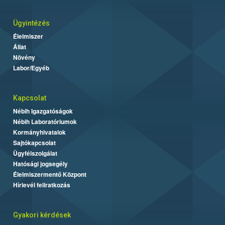
Ügyintézés
Élelmiszer
Állat
Növény
Labor/Egyéb
Kapcsolat
Nébih Igazgatóságok
Nébih Laboratóriumok
Kormányhivatalok
Sajtókapcsolat
Ügyfélszolgálat
Hatósági jogsegély
Élelmiszermentő Központ
Hírlevél feliratkozás
Gyakori kérdések