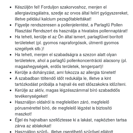
Készüljön fel! Forduljon szakorvoshoz, menjen el
allergiavizsgálatra, szedje az orvos által felírt gyógyszereket,
illetve például kalcium pezsgőtablettákat!
Figyelje rendszeresen a pollenjelentést, a Parlagfű Pollen
Riasztási Rendszert és használja a hivatalos pollennaptárat!
Ha teheti, kerülje el az Ön által ismert, parlagfűvel borított
területeket (pl. gyomos napraforgósok, útmenti gyomos
szegélyek stb.)!
Ha teheti, menjen el szabadságra a szezon alatt olyan
területekre, ahol a parlagfű pollenkoncentráció alacsony (pl.
magashegységek, erdős területek, tengerpart)!
Kerülje a dohányzást, ami fokozza az allergia tüneteit!
A szabadban töltendő időt redukálja le, illetve a kint
tartózkodást próbálja a hajnali és esti időszakokra időzíteni.
Kerülje az aktív, magas légzésszámmal bíró szabadidős
tevékenységeket!
Használjon oldalról is megfelelően záró, megfelelő
pórusmérettel bíró, de megfelelő légzést is biztosító
maszkot!
Éjjel és hajnalban szellőztesse ki a lakást, napközben tartsa
zárva az ablakokat!
Használjon szűrő-, illetve cserélhető szűrővel ellátott