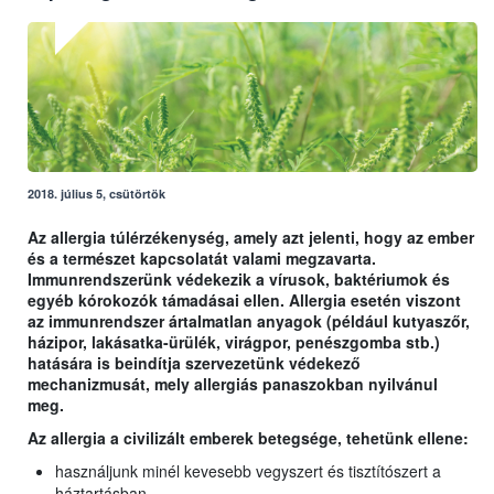
2018. július 5, csütörtök
Az allergia túlérzékenység, amely azt jelenti, hogy az ember
és a természet kapcsolatát valami megzavarta.
Immunrendszerünk védekezik a vírusok, baktériumok és
egyéb kórokozók támadásai ellen. Allergia esetén viszont
az immunrendszer ártalmatlan anyagok (például kutyaszőr,
házipor, lakásatka-ürülék, virágpor, penészgomba stb.)
hatására is beindítja szervezetünk védekező
mechanizmusát, mely allergiás panaszokban nyilvánul
meg.
Az allergia a civilizált emberek betegsége, tehetünk ellene:
használjunk minél kevesebb vegyszert és tisztítószert a
háztartásban,