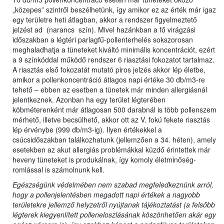
„közepes” szintről beszélhetünk, így amikor ez az érték már igaz
egy területre heti átlagban, akkor a rendszer figyelmeztető
jelzést ad (narancs szín). Mivel hazánkban a fő virágzási
időszakban a légtéri parlagfű-pollenterhelés sokszorosan
meghaladhatja a tüneteket kiváltó minimális koncentrációt, ezért
a 9 színkóddal működő rendszer 6 riasztási fokozatot tartalmaz.
A riasztás első fokozatát mutató piros jelzés akkor lép életbe,
amikor a pollenkoncentráció átlagos napi értéke 30 db/m3-re
tehető – ebben az esetben a tünetek már minden allergiásnál
jelentkeznek. Azonban ha egy terület légterében
köbméterenként már átlagosan 500 darabnál is több pollenszem
mérhető, illetve becsülhető, akkor ott az V. fokú fekete riasztás
lép érvénybe (999 db/m3-ig). Ilyen értékekkel a
csúcsidőszakban találkozhatunk (jellemzően a 34. héten), amely
esetekben az akut allergiás problémákkal küzdő érintettek már
heveny tüneteket is produkálnak, így komoly életminőség-
romlással is számolnunk kell.
Egészségünk védelmében nem szabad megfeledkeznünk arról,
hogy a pollenjelentésben megadott napi értékek a nagyobb
területekre jellemző helyzetről nyújtanak tájékoztatást (a felsőbb
légterek kiegyenlített polleneloszlásának köszönhetően akár egy