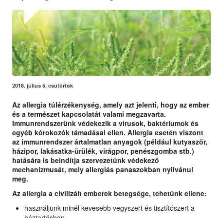
2018. július 5, csütörtök
Az allergia túlérzékenység, amely azt jelenti, hogy az ember
és a természet kapcsolatát valami megzavarta.
Immunrendszerünk védekezik a vírusok, baktériumok és
egyéb kórokozók támadásai ellen. Allergia esetén viszont
az immunrendszer ártalmatlan anyagok (például kutyaszőr,
házipor, lakásatka-ürülék, virágpor, penészgomba stb.)
hatására is beindítja szervezetünk védekező
mechanizmusát, mely allergiás panaszokban nyilvánul
meg.
Az allergia a civilizált emberek betegsége, tehetünk ellene:
használjunk minél kevesebb vegyszert és tisztítószert a
háztartásban,