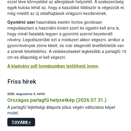
ezzel téve könnyebbé az allergiások helyzetét. A szakszerűség
egyik kulcsa tehát az, hogy a kaszálást többször is végezzük el,
még mielőtt az új oldalhajtások virágozni kezdenének.
Gyomirtó szer
használata esetén fontos gondosan
megválasztani a használni kívánt szert és ügyelni kell arra is,
hogy minél fiatalabb legyen a gyomirtó szerrel kezelendő
növény. Legcélszerűbb ezt a módszert akkor végezni, amikor a
gyomnövények zöme kikelt, és már elegendő levélfelületük van
a szerek felvételéhez. A védekezéseket legkésőbb a parlagfű 10
cm-es állapotáig el kell végezni.
A kiadvány pdf formátumban letölthető innen
.
Friss hírek
2026. augusztus 3, hétfő
Országos parlagfű helyzetkép (2026.07.31.)
A parlagfű fejlettségi állapota július végén változatos képet
mutat.
TOVÁBB >