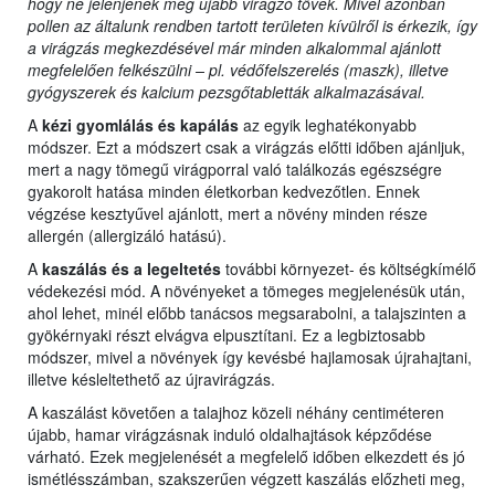
hogy ne jelenjenek meg újabb virágzó tövek. Mivel azonban
pollen az általunk rendben tartott területen kívülről is érkezik, így
a virágzás megkezdésével már minden alkalommal ajánlott
megfelelően felkészülni – pl. védőfelszerelés (maszk), illetve
gyógyszerek és kalcium pezsgőtabletták alkalmazásával.
A
kézi gyomlálás és kapálás
az egyik leghatékonyabb
módszer. Ezt a módszert csak a virágzás előtti időben ajánljuk,
mert a nagy tömegű virágporral való találkozás egészségre
gyakorolt hatása minden életkorban kedvezőtlen. Ennek
végzése kesztyűvel ajánlott, mert a növény minden része
allergén (allergizáló hatású).
A
kaszálás és a legeltetés
további környezet- és költségkímélő
védekezési mód. A növényeket a tömeges megjelenésük után,
ahol lehet, minél előbb tanácsos megsarabolni, a talajszinten a
gyökérnyaki részt elvágva elpusztítani. Ez a legbiztosabb
módszer, mivel a növények így kevésbé hajlamosak újrahajtani,
illetve késleltethető az újravirágzás.
A kaszálást követően a talajhoz közeli néhány centiméteren
újabb, hamar virágzásnak induló oldalhajtások képződése
várható. Ezek megjelenését a megfelelő időben elkezdett és jó
ismétlésszámban, szakszerűen végzett kaszálás előzheti meg,