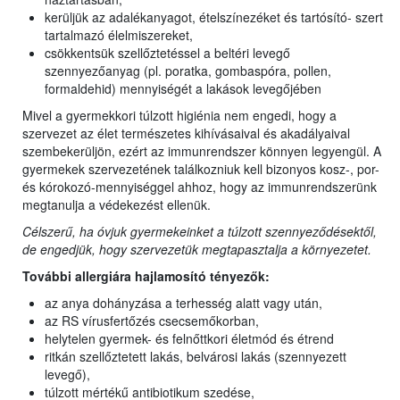
kerüljük az adalékanyagot, ételszínezéket és tartósító- szert
tartalmazó élelmiszereket,
csökkentsük szellőztetéssel a beltéri levegő
szennyezőanyag (pl. poratka, gombaspóra, pollen,
formaldehid) mennyiségét a lakások levegőjében
Mivel a gyermekkori túlzott higiénia nem engedi, hogy a
szervezet az élet természetes kihívásaival és akadályaival
szembekerüljön, ezért az immunrendszer könnyen legyengül. A
gyermekek szervezetének találkozniuk kell bizonyos kosz-, por-
és kórokozó-mennyiséggel ahhoz, hogy az immunrendszerünk
megtanulja a védekezést ellenük.
Célszerű, ha óvjuk gyermekeinket a túlzott szennyeződésektől,
de engedjük, hogy szervezetük megtapasztalja a környezetet.
További allergiára hajlamosító tényezők:
az anya dohányzása a terhesség alatt vagy után,
az RS vírusfertőzés csecsemőkorban,
helytelen gyermek- és felnőttkori életmód és étrend
ritkán szellőztetett lakás, belvárosi lakás (szennyezett
levegő),
túlzott mértékű antibiotikum szedése,