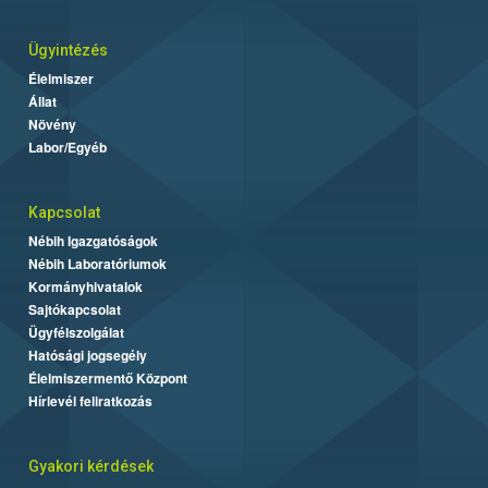
Ügyintézés
Élelmiszer
Állat
Növény
Labor/Egyéb
Kapcsolat
Nébih Igazgatóságok
Nébih Laboratóriumok
Kormányhivatalok
Sajtókapcsolat
Ügyfélszolgálat
Hatósági jogsegély
Élelmiszermentő Központ
Hírlevél feliratkozás
Gyakori kérdések