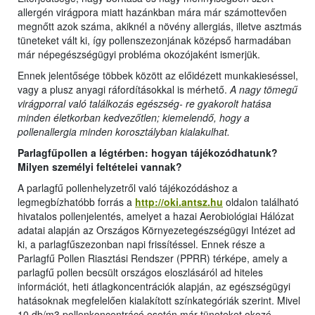
allergén virágpora miatt hazánkban mára már számottevően
megnőtt azok száma, akiknél a növény allergiás, illetve asztmás
tüneteket vált ki, így pollenszezonjának középső harmadában
már népegészségügyi probléma okozójaként ismerjük.
Ennek jelentősége többek között az előidézett munkakieséssel,
vagy a plusz anyagi ráfordításokkal is mérhető.
A nagy tömegű
virágporral való találkozás egészség- re gyakorolt hatása
minden életkorban kedvezőtlen; kiemelendő, hogy a
pollenallergia minden korosztályban kialakulhat.
Parlagfűpollen a légtérben: hogyan tájékozódhatunk?
Milyen személyi feltételei vannak?
A parlagfű pollenhelyzetről való tájékozódáshoz a
legmegbízhatóbb forrás a
http://oki.antsz.hu
oldalon található
hivatalos pollenjelentés, amelyet a hazai Aerobiológiai Hálózat
adatai alapján az Országos Környezetegészségügyi Intézet ad
ki, a parlagfűszezonban napi frissítéssel. Ennek része a
Parlagfű Pollen Riasztási Rendszer (PPRR) térképe, amely a
parlagfű pollen becsült országos eloszlásáról ad hiteles
információt, heti átlagkoncentrációk alapján, az egészségügyi
hatásoknak megfelelően kialakított színkategóriák szerint. Mivel
10 db/m3 pollenkoncentrácó esetén már tüneteket okozó