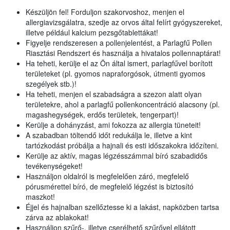
Készüljön fel! Forduljon szakorvoshoz, menjen el
allergiavizsgálatra, szedje az orvos által felírt gyógyszereket,
illetve például kalcium pezsgőtablettákat!
Figyelje rendszeresen a pollenjelentést, a Parlagfű Pollen
Riasztási Rendszert és használja a hivatalos pollennaptárat!
Ha teheti, kerülje el az Ön által ismert, parlagfűvel borított
területeket (pl. gyomos napraforgósok, útmenti gyomos
szegélyek stb.)!
Ha teheti, menjen el szabadságra a szezon alatt olyan
területekre, ahol a parlagfű pollenkoncentráció alacsony (pl.
magashegységek, erdős területek, tengerpart)!
Kerülje a dohányzást, ami fokozza az allergia tüneteit!
A szabadban töltendő időt redukálja le, illetve a kint
tartózkodást próbálja a hajnali és esti időszakokra időzíteni.
Kerülje az aktív, magas légzésszámmal bíró szabadidős
tevékenységeket!
Használjon oldalról is megfelelően záró, megfelelő
pórusmérettel bíró, de megfelelő légzést is biztosító
maszkot!
Éjjel és hajnalban szellőztesse ki a lakást, napközben tartsa
zárva az ablakokat!
Használjon szűrő-, illetve cserélhető szűrővel ellátott