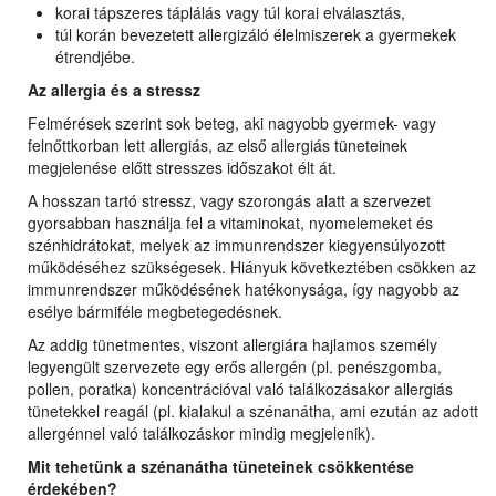
korai tápszeres táplálás vagy túl korai elválasztás,
túl korán bevezetett allergizáló élelmiszerek a gyermekek
étrendjébe.
Az allergia és a stressz
Felmérések szerint sok beteg, aki nagyobb gyermek- vagy
felnőttkorban lett allergiás, az első allergiás tüneteinek
megjelenése előtt stresszes időszakot élt át.
A hosszan tartó stressz, vagy szorongás alatt a szervezet
gyorsabban használja fel a vitaminokat, nyomelemeket és
szénhidrátokat, melyek az immunrendszer kiegyensúlyozott
működéséhez szükségesek. Hiányuk következtében csökken az
immunrendszer működésének hatékonysága, így nagyobb az
esélye bármiféle megbetegedésnek.
Az addig tünetmentes, viszont allergiára hajlamos személy
legyengült szervezete egy erős allergén (pl. penészgomba,
pollen, poratka) koncentrációval való találkozásakor allergiás
tünetekkel reagál (pl. kialakul a szénanátha, ami ezután az adott
allergénnel való találkozáskor mindig megjelenik).
Mit tehetünk a szénanátha tüneteinek csökkentése
érdekében?