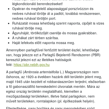
légkondicionáló berendezéseket!
Gyakran és megfelelő alapossággal porszívózzon és
nedves ruhával törölje át a padlót, továbbá rendszeresen,
nedves ruhával töröljön port.
Ruházatát mossa lehetőség szerint naponta, cipőjét is vizes
ruhával törölje meg.
Ágyruháját, törölközőjét cserélje és mossa gyakrabban.
A ruhákat zárt térben szárítsa.
Haját lefekvés előtt naponta mossa meg.
Amennyiben parlagfűvel fertőzött területet észlel, lehetősége
van, hogy jelezze ezt a Parlagfű Bejelentő Rendszeren (PBR)
keresztül jelezni ezt az illetékes hatóságok
felé:
https://pbr.nebih.gov.hu
A parlagfű (
Ambrosia artemisiifolia
L.) Magyarországon nem
őshonos, az 1920-a években hazánk déli területén jelent meg,
majd 1945 után kezdett el robbanásszerűen terjedni, elsősorban
a fő gabonaszállító kereskedelmi útvonalak mentén. Mára az
egész ország területén megtalálható, kiemelten a
mezőgazdasági területeken, illetve fiatal parlagokon, nem
művelt területeken, romtalajokon (pl. építkezések helyén).
Elterjedtsége, nagy borítása és nagy mennyiségben szórt