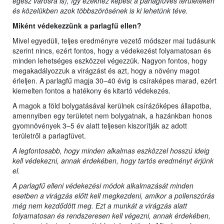
egész városra is), így ezekhez képest a parlagfüves területeken
és közelükben azok többszörösének is ki lehetünk téve.
Miként védekezzünk a parlagfű ellen?
Mivel egyedüli, teljes eredményre vezető módszer mai tudásunk
szerint nincs, ezért fontos, hogy a védekezést folyamatosan és
minden lehetséges eszközzel végezzük. Nagyon fontos, hogy
megakadályozzuk a virágzást és azt, hogy a növény magot
érleljen. A parlagfű magja 30–40 évig is csíraképes marad, ezért
kiemelten fontos a hatékony és kitartó védekezés.
A magok a föld bolygatásával kerülnek csírázóképes állapotba,
amennyiben egy területet nem bolygatnak, a hazánkban honos
gyomnövények 3–5 év alatt teljesen kiszorítják az adott
területről a parlagfüvet.
A legfontosabb, hogy minden alkalmas eszközzel hosszú ideig
kell védekezni, annak érdekében, hogy tartós eredményt érjünk
el.
A parlagfű elleni védekezési módok alkalmazását minden
esetben a virágzás előtt kell megkezdeni, amikor a pollenszórás
még nem kezdődött meg. Ezt a munkát a virágzás alatt
folyamatosan és rendszeresen kell végezni, annak érdekében,