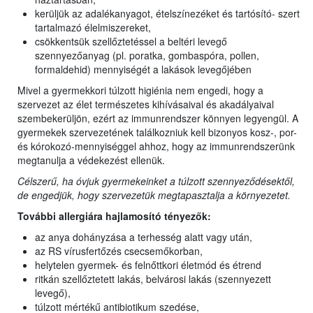
kerüljük az adalékanyagot, ételszínezéket és tartósító- szert
tartalmazó élelmiszereket,
csökkentsük szellőztetéssel a beltéri levegő
szennyezőanyag (pl. poratka, gombaspóra, pollen,
formaldehid) mennyiségét a lakások levegőjében
Mivel a gyermekkori túlzott higiénia nem engedi, hogy a
szervezet az élet természetes kihívásaival és akadályaival
szembekerüljön, ezért az immunrendszer könnyen legyengül. A
gyermekek szervezetének találkozniuk kell bizonyos kosz-, por-
és kórokozó-mennyiséggel ahhoz, hogy az immunrendszerünk
megtanulja a védekezést ellenük.
Célszerű, ha óvjuk gyermekeinket a túlzott szennyeződésektől,
de engedjük, hogy szervezetük megtapasztalja a környezetet.
További allergiára hajlamosító tényezők:
az anya dohányzása a terhesség alatt vagy után,
az RS vírusfertőzés csecsemőkorban,
helytelen gyermek- és felnőttkori életmód és étrend
ritkán szellőztetett lakás, belvárosi lakás (szennyezett
levegő),
túlzott mértékű antibiotikum szedése,