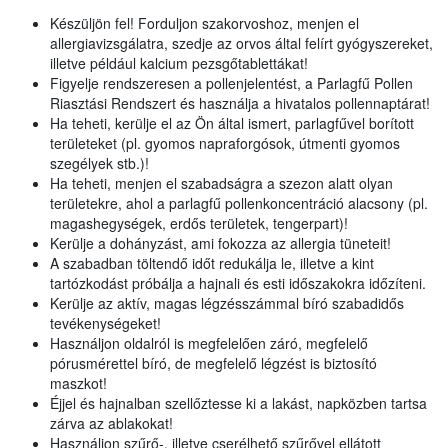
Készüljön fel! Forduljon szakorvoshoz, menjen el
allergiavizsgálatra, szedje az orvos által felírt gyógyszereket,
illetve például kalcium pezsgőtablettákat!
Figyelje rendszeresen a pollenjelentést, a Parlagfű Pollen
Riasztási Rendszert és használja a hivatalos pollennaptárat!
Ha teheti, kerülje el az Ön által ismert, parlagfűvel borított
területeket (pl. gyomos napraforgósok, útmenti gyomos
szegélyek stb.)!
Ha teheti, menjen el szabadságra a szezon alatt olyan
területekre, ahol a parlagfű pollenkoncentráció alacsony (pl.
magashegységek, erdős területek, tengerpart)!
Kerülje a dohányzást, ami fokozza az allergia tüneteit!
A szabadban töltendő időt redukálja le, illetve a kint
tartózkodást próbálja a hajnali és esti időszakokra időzíteni.
Kerülje az aktív, magas légzésszámmal bíró szabadidős
tevékenységeket!
Használjon oldalról is megfelelően záró, megfelelő
pórusmérettel bíró, de megfelelő légzést is biztosító
maszkot!
Éjjel és hajnalban szellőztesse ki a lakást, napközben tartsa
zárva az ablakokat!
Használjon szűrő-, illetve cserélhető szűrővel ellátott