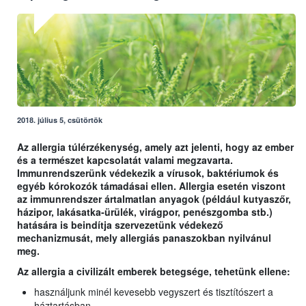
2018. július 5, csütörtök
Az allergia túlérzékenység, amely azt jelenti, hogy az ember
és a természet kapcsolatát valami megzavarta.
Immunrendszerünk védekezik a vírusok, baktériumok és
egyéb kórokozók támadásai ellen. Allergia esetén viszont
az immunrendszer ártalmatlan anyagok (például kutyaszőr,
házipor, lakásatka-ürülék, virágpor, penészgomba stb.)
hatására is beindítja szervezetünk védekező
mechanizmusát, mely allergiás panaszokban nyilvánul
meg.
Az allergia a civilizált emberek betegsége, tehetünk ellene:
használjunk minél kevesebb vegyszert és tisztítószert a
háztartásban,