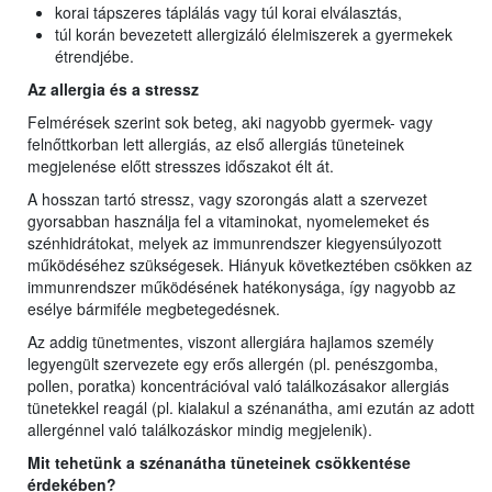
korai tápszeres táplálás vagy túl korai elválasztás,
túl korán bevezetett allergizáló élelmiszerek a gyermekek
étrendjébe.
Az allergia és a stressz
Felmérések szerint sok beteg, aki nagyobb gyermek- vagy
felnőttkorban lett allergiás, az első allergiás tüneteinek
megjelenése előtt stresszes időszakot élt át.
A hosszan tartó stressz, vagy szorongás alatt a szervezet
gyorsabban használja fel a vitaminokat, nyomelemeket és
szénhidrátokat, melyek az immunrendszer kiegyensúlyozott
működéséhez szükségesek. Hiányuk következtében csökken az
immunrendszer működésének hatékonysága, így nagyobb az
esélye bármiféle megbetegedésnek.
Az addig tünetmentes, viszont allergiára hajlamos személy
legyengült szervezete egy erős allergén (pl. penészgomba,
pollen, poratka) koncentrációval való találkozásakor allergiás
tünetekkel reagál (pl. kialakul a szénanátha, ami ezután az adott
allergénnel való találkozáskor mindig megjelenik).
Mit tehetünk a szénanátha tüneteinek csökkentése
érdekében?