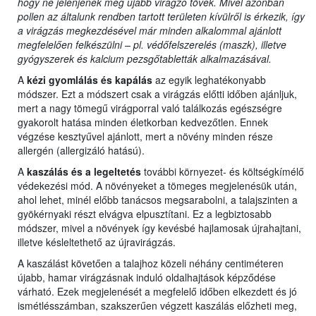
hogy ne jelenjenek meg újabb virágzó tövek. Mivel azonban
pollen az általunk rendben tartott területen kívülről is érkezik, így
a virágzás megkezdésével már minden alkalommal ajánlott
megfelelően felkészülni – pl. védőfelszerelés (maszk), illetve
gyógyszerek és kalcium pezsgőtabletták alkalmazásával.
A
kézi gyomlálás és kapálás
az egyik leghatékonyabb
módszer. Ezt a módszert csak a virágzás előtti időben ajánljuk,
mert a nagy tömegű virágporral való találkozás egészségre
gyakorolt hatása minden életkorban kedvezőtlen. Ennek
végzése kesztyűvel ajánlott, mert a növény minden része
allergén (allergizáló hatású).
A
kaszálás és a legeltetés
további környezet- és költségkímélő
védekezési mód. A növényeket a tömeges megjelenésük után,
ahol lehet, minél előbb tanácsos megsarabolni, a talajszinten a
gyökérnyaki részt elvágva elpusztítani. Ez a legbiztosabb
módszer, mivel a növények így kevésbé hajlamosak újrahajtani,
illetve késleltethető az újravirágzás.
A kaszálást követően a talajhoz közeli néhány centiméteren
újabb, hamar virágzásnak induló oldalhajtások képződése
várható. Ezek megjelenését a megfelelő időben elkezdett és jó
ismétlésszámban, szakszerűen végzett kaszálás előzheti meg,