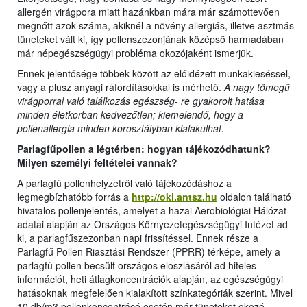
allergén virágpora miatt hazánkban mára már számottevően
megnőtt azok száma, akiknél a növény allergiás, illetve asztmás
tüneteket vált ki, így pollenszezonjának középső harmadában
már népegészségügyi probléma okozójaként ismerjük.
Ennek jelentősége többek között az előidézett munkakieséssel,
vagy a plusz anyagi ráfordításokkal is mérhető.
A nagy tömegű
virágporral való találkozás egészség- re gyakorolt hatása
minden életkorban kedvezőtlen; kiemelendő, hogy a
pollenallergia minden korosztályban kialakulhat.
Parlagfűpollen a légtérben: hogyan tájékozódhatunk?
Milyen személyi feltételei vannak?
A parlagfű pollenhelyzetről való tájékozódáshoz a
legmegbízhatóbb forrás a
http://oki.antsz.hu
oldalon található
hivatalos pollenjelentés, amelyet a hazai Aerobiológiai Hálózat
adatai alapján az Országos Környezetegészségügyi Intézet ad
ki, a parlagfűszezonban napi frissítéssel. Ennek része a
Parlagfű Pollen Riasztási Rendszer (PPRR) térképe, amely a
parlagfű pollen becsült országos eloszlásáról ad hiteles
információt, heti átlagkoncentrációk alapján, az egészségügyi
hatásoknak megfelelően kialakított színkategóriák szerint. Mivel
10 db/m3 pollenkoncentrácó esetén már tüneteket okozó