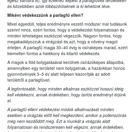
egész városra is), így ezekhez képest a parlagfüves területeken
és közelükben azok többszörösének is ki lehetünk téve.
Miként védekezzünk a parlagfű ellen?
Mivel egyedüli, teljes eredményre vezető módszer mai tudásunk
szerint nincs, ezért fontos, hogy a védekezést folyamatosan és
minden lehetséges eszközzel végezzük. Nagyon fontos, hogy
megakadályozzuk a virágzást és azt, hogy a növény magot
érleljen. A parlagfű magja 30–40 évig is csíraképes marad, ezért
kiemelten fontos a hatékony és kitartó védekezés.
A magok a föld bolygatásával kerülnek csírázóképes állapotba,
amennyiben egy területet nem bolygatnak, a hazánkban honos
gyomnövények 3–5 év alatt teljesen kiszorítják az adott
területről a parlagfüvet.
A legfontosabb, hogy minden alkalmas eszközzel hosszú ideig
kell védekezni, annak érdekében, hogy tartós eredményt érjünk
el.
A parlagfű elleni védekezési módok alkalmazását minden
esetben a virágzás előtt kell megkezdeni, amikor a pollenszórás
még nem kezdődött meg. Ezt a munkát a virágzás alatt
folyamatosan és rendszeresen kell végezni, annak érdekében,