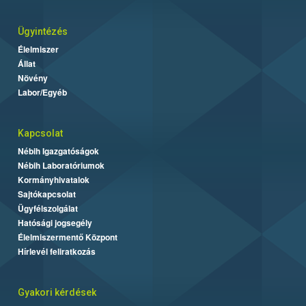
Ügyintézés
Élelmiszer
Állat
Növény
Labor/Egyéb
Kapcsolat
Nébih Igazgatóságok
Nébih Laboratóriumok
Kormányhivatalok
Sajtókapcsolat
Ügyfélszolgálat
Hatósági jogsegély
Élelmiszermentő Központ
Hírlevél feliratkozás
Gyakori kérdések