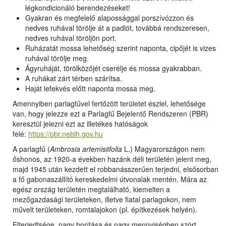
légkondicionáló berendezéseket!
Gyakran és megfelelő alapossággal porszívózzon és
nedves ruhával törölje át a padlót, továbbá rendszeresen,
nedves ruhával töröljön port.
Ruházatát mossa lehetőség szerint naponta, cipőjét is vizes
ruhával törölje meg.
Ágyruháját, törölközőjét cserélje és mossa gyakrabban.
A ruhákat zárt térben szárítsa.
Haját lefekvés előtt naponta mossa meg.
Amennyiben parlagfűvel fertőzött területet észlel, lehetősége
van, hogy jelezze ezt a Parlagfű Bejelentő Rendszeren (PBR)
keresztül jelezni ezt az illetékes hatóságok
felé:
https://pbr.nebih.gov.hu
A parlagfű (
Ambrosia artemisiifolia
L.) Magyarországon nem
őshonos, az 1920-a években hazánk déli területén jelent meg,
majd 1945 után kezdett el robbanásszerűen terjedni, elsősorban
a fő gabonaszállító kereskedelmi útvonalak mentén. Mára az
egész ország területén megtalálható, kiemelten a
mezőgazdasági területeken, illetve fiatal parlagokon, nem
művelt területeken, romtalajokon (pl. építkezések helyén).
Elterjedtsége, nagy borítása és nagy mennyiségben szórt