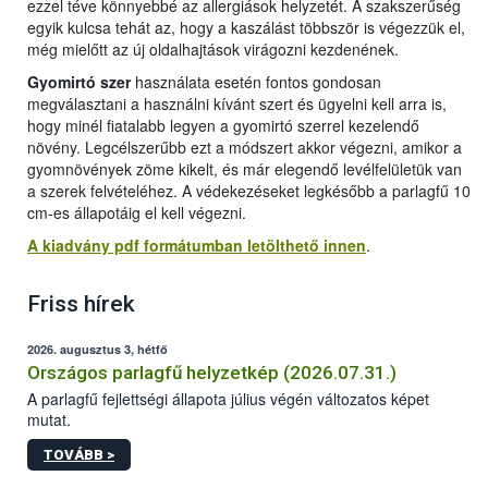
ezzel téve könnyebbé az allergiások helyzetét. A szakszerűség
egyik kulcsa tehát az, hogy a kaszálást többször is végezzük el,
még mielőtt az új oldalhajtások virágozni kezdenének.
Gyomirtó szer
használata esetén fontos gondosan
megválasztani a használni kívánt szert és ügyelni kell arra is,
hogy minél fiatalabb legyen a gyomirtó szerrel kezelendő
növény. Legcélszerűbb ezt a módszert akkor végezni, amikor a
gyomnövények zöme kikelt, és már elegendő levélfelületük van
a szerek felvételéhez. A védekezéseket legkésőbb a parlagfű 10
cm-es állapotáig el kell végezni.
A kiadvány pdf formátumban letölthető innen
.
Friss hírek
2026. augusztus 3, hétfő
Országos parlagfű helyzetkép (2026.07.31.)
A parlagfű fejlettségi állapota július végén változatos képet
mutat.
TOVÁBB >