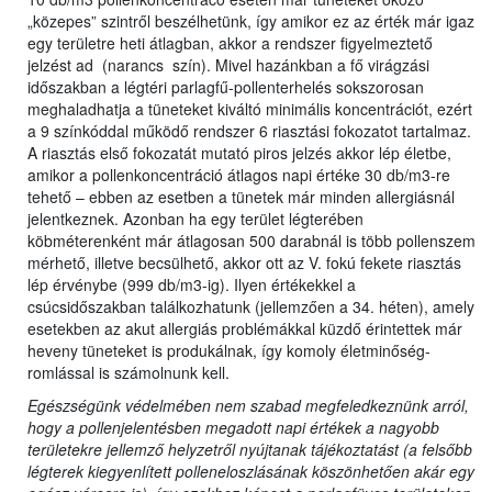
„közepes” szintről beszélhetünk, így amikor ez az érték már igaz
egy területre heti átlagban, akkor a rendszer figyelmeztető
jelzést ad (narancs szín). Mivel hazánkban a fő virágzási
időszakban a légtéri parlagfű-pollenterhelés sokszorosan
meghaladhatja a tüneteket kiváltó minimális koncentrációt, ezért
a 9 színkóddal működő rendszer 6 riasztási fokozatot tartalmaz.
A riasztás első fokozatát mutató piros jelzés akkor lép életbe,
amikor a pollenkoncentráció átlagos napi értéke 30 db/m3-re
tehető – ebben az esetben a tünetek már minden allergiásnál
jelentkeznek. Azonban ha egy terület légterében
köbméterenként már átlagosan 500 darabnál is több pollenszem
mérhető, illetve becsülhető, akkor ott az V. fokú fekete riasztás
lép érvénybe (999 db/m3-ig). Ilyen értékekkel a
csúcsidőszakban találkozhatunk (jellemzően a 34. héten), amely
esetekben az akut allergiás problémákkal küzdő érintettek már
heveny tüneteket is produkálnak, így komoly életminőség-
romlással is számolnunk kell.
Egészségünk védelmében nem szabad megfeledkeznünk arról,
hogy a pollenjelentésben megadott napi értékek a nagyobb
területekre jellemző helyzetről nyújtanak tájékoztatást (a felsőbb
légterek kiegyenlített polleneloszlásának köszönhetően akár egy