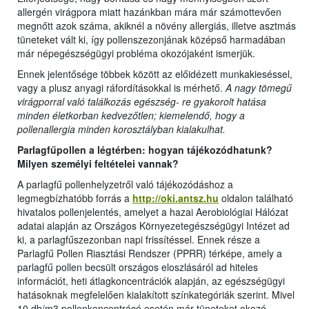
allergén virágpora miatt hazánkban mára már számottevően
megnőtt azok száma, akiknél a növény allergiás, illetve asztmás
tüneteket vált ki, így pollenszezonjának középső harmadában
már népegészségügyi probléma okozójaként ismerjük.
Ennek jelentősége többek között az előidézett munkakieséssel,
vagy a plusz anyagi ráfordításokkal is mérhető.
A nagy tömegű
virágporral való találkozás egészség- re gyakorolt hatása
minden életkorban kedvezőtlen; kiemelendő, hogy a
pollenallergia minden korosztályban kialakulhat.
Parlagfűpollen a légtérben: hogyan tájékozódhatunk?
Milyen személyi feltételei vannak?
A parlagfű pollenhelyzetről való tájékozódáshoz a
legmegbízhatóbb forrás a
http://oki.antsz.hu
oldalon található
hivatalos pollenjelentés, amelyet a hazai Aerobiológiai Hálózat
adatai alapján az Országos Környezetegészségügyi Intézet ad
ki, a parlagfűszezonban napi frissítéssel. Ennek része a
Parlagfű Pollen Riasztási Rendszer (PPRR) térképe, amely a
parlagfű pollen becsült országos eloszlásáról ad hiteles
információt, heti átlagkoncentrációk alapján, az egészségügyi
hatásoknak megfelelően kialakított színkategóriák szerint. Mivel
10 db/m3 pollenkoncentrácó esetén már tüneteket okozó