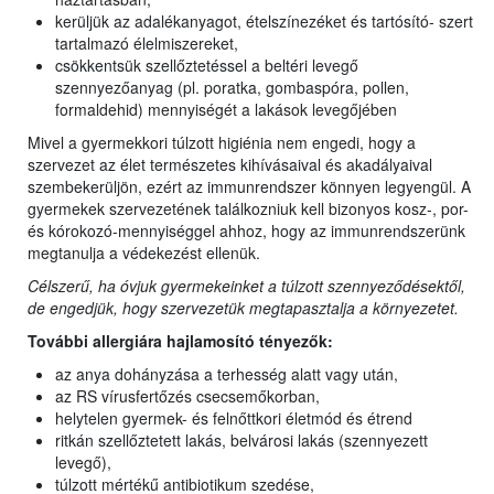
kerüljük az adalékanyagot, ételszínezéket és tartósító- szert
tartalmazó élelmiszereket,
csökkentsük szellőztetéssel a beltéri levegő
szennyezőanyag (pl. poratka, gombaspóra, pollen,
formaldehid) mennyiségét a lakások levegőjében
Mivel a gyermekkori túlzott higiénia nem engedi, hogy a
szervezet az élet természetes kihívásaival és akadályaival
szembekerüljön, ezért az immunrendszer könnyen legyengül. A
gyermekek szervezetének találkozniuk kell bizonyos kosz-, por-
és kórokozó-mennyiséggel ahhoz, hogy az immunrendszerünk
megtanulja a védekezést ellenük.
Célszerű, ha óvjuk gyermekeinket a túlzott szennyeződésektől,
de engedjük, hogy szervezetük megtapasztalja a környezetet.
További allergiára hajlamosító tényezők:
az anya dohányzása a terhesség alatt vagy után,
az RS vírusfertőzés csecsemőkorban,
helytelen gyermek- és felnőttkori életmód és étrend
ritkán szellőztetett lakás, belvárosi lakás (szennyezett
levegő),
túlzott mértékű antibiotikum szedése,