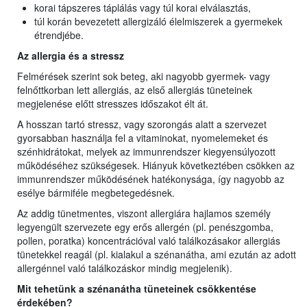
korai tápszeres táplálás vagy túl korai elválasztás,
túl korán bevezetett allergizáló élelmiszerek a gyermekek
étrendjébe.
Az allergia és a stressz
Felmérések szerint sok beteg, aki nagyobb gyermek- vagy
felnőttkorban lett allergiás, az első allergiás tüneteinek
megjelenése előtt stresszes időszakot élt át.
A hosszan tartó stressz, vagy szorongás alatt a szervezet
gyorsabban használja fel a vitaminokat, nyomelemeket és
szénhidrátokat, melyek az immunrendszer kiegyensúlyozott
működéséhez szükségesek. Hiányuk következtében csökken az
immunrendszer működésének hatékonysága, így nagyobb az
esélye bármiféle megbetegedésnek.
Az addig tünetmentes, viszont allergiára hajlamos személy
legyengült szervezete egy erős allergén (pl. penészgomba,
pollen, poratka) koncentrációval való találkozásakor allergiás
tünetekkel reagál (pl. kialakul a szénanátha, ami ezután az adott
allergénnel való találkozáskor mindig megjelenik).
Mit tehetünk a szénanátha tüneteinek csökkentése
érdekében?