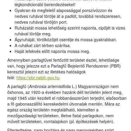
légkondicionáló berendezéseket!
Gyakran és megfelelő alapossággal porszívózzon és
nedves ruhával törölje át a padlót, továbbá rendszeresen,
nedves ruhával töröljön port.
Ruházatát mossa lehetőség szerint naponta, cipőjét is vizes
ruhával törölje meg.
Ágyruháját, törölközőjét cserélje és mossa gyakrabban.
A ruhákat zárt térben szárítsa.
Haját lefekvés előtt naponta mossa meg.
Amennyiben parlagfűvel fertőzött területet észlel, lehetősége
van, hogy jelezze ezt a Parlagfű Bejelentő Rendszeren (PBR)
keresztül jelezni ezt az illetékes hatóságok
felé:
https://pbr.nebih.gov.hu
A parlagfű (
Ambrosia artemisiifolia
L.) Magyarországon nem
őshonos, az 1920-a években hazánk déli területén jelent meg,
majd 1945 után kezdett el robbanásszerűen terjedni, elsősorban
a fő gabonaszállító kereskedelmi útvonalak mentén. Mára az
egész ország területén megtalálható, kiemelten a
mezőgazdasági területeken, illetve fiatal parlagokon, nem
művelt területeken, romtalajokon (pl. építkezések helyén).
Elterjedtsége, nagy borítása és nagy mennyiségben szórt