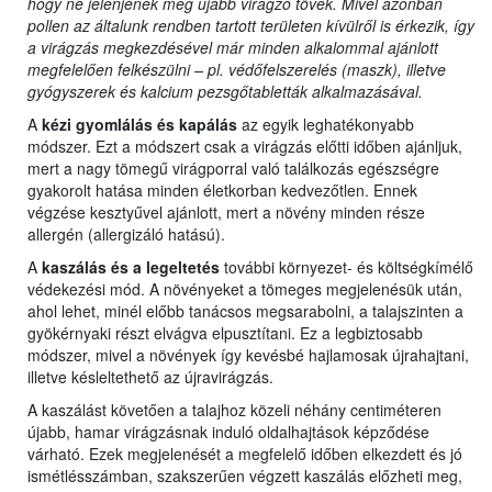
hogy ne jelenjenek meg újabb virágzó tövek. Mivel azonban
pollen az általunk rendben tartott területen kívülről is érkezik, így
a virágzás megkezdésével már minden alkalommal ajánlott
megfelelően felkészülni – pl. védőfelszerelés (maszk), illetve
gyógyszerek és kalcium pezsgőtabletták alkalmazásával.
A
kézi gyomlálás és kapálás
az egyik leghatékonyabb
módszer. Ezt a módszert csak a virágzás előtti időben ajánljuk,
mert a nagy tömegű virágporral való találkozás egészségre
gyakorolt hatása minden életkorban kedvezőtlen. Ennek
végzése kesztyűvel ajánlott, mert a növény minden része
allergén (allergizáló hatású).
A
kaszálás és a legeltetés
további környezet- és költségkímélő
védekezési mód. A növényeket a tömeges megjelenésük után,
ahol lehet, minél előbb tanácsos megsarabolni, a talajszinten a
gyökérnyaki részt elvágva elpusztítani. Ez a legbiztosabb
módszer, mivel a növények így kevésbé hajlamosak újrahajtani,
illetve késleltethető az újravirágzás.
A kaszálást követően a talajhoz közeli néhány centiméteren
újabb, hamar virágzásnak induló oldalhajtások képződése
várható. Ezek megjelenését a megfelelő időben elkezdett és jó
ismétlésszámban, szakszerűen végzett kaszálás előzheti meg,