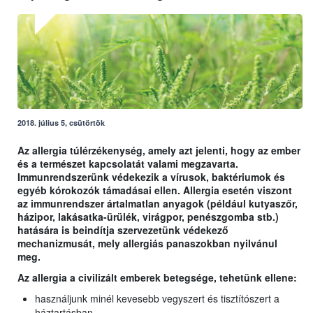
2018. július 5, csütörtök
Az allergia túlérzékenység, amely azt jelenti, hogy az ember
és a természet kapcsolatát valami megzavarta.
Immunrendszerünk védekezik a vírusok, baktériumok és
egyéb kórokozók támadásai ellen. Allergia esetén viszont
az immunrendszer ártalmatlan anyagok (például kutyaszőr,
házipor, lakásatka-ürülék, virágpor, penészgomba stb.)
hatására is beindítja szervezetünk védekező
mechanizmusát, mely allergiás panaszokban nyilvánul
meg.
Az allergia a civilizált emberek betegsége, tehetünk ellene:
használjunk minél kevesebb vegyszert és tisztítószert a
háztartásban,