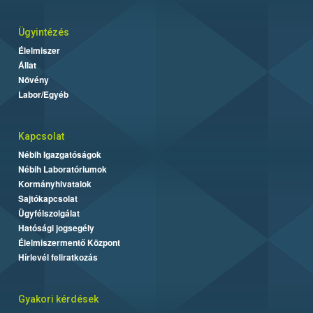
Ügyintézés
Élelmiszer
Állat
Növény
Labor/Egyéb
Kapcsolat
Nébih Igazgatóságok
Nébih Laboratóriumok
Kormányhivatalok
Sajtókapcsolat
Ügyfélszolgálat
Hatósági jogsegély
Élelmiszermentő Központ
Hírlevél feliratkozás
Gyakori kérdések