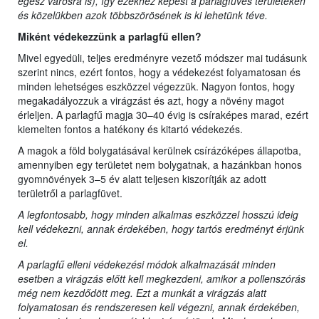
egész városra is), így ezekhez képest a parlagfüves területeken
és közelükben azok többszörösének is ki lehetünk téve.
Miként védekezzünk a parlagfű ellen?
Mivel egyedüli, teljes eredményre vezető módszer mai tudásunk
szerint nincs, ezért fontos, hogy a védekezést folyamatosan és
minden lehetséges eszközzel végezzük. Nagyon fontos, hogy
megakadályozzuk a virágzást és azt, hogy a növény magot
érleljen. A parlagfű magja 30–40 évig is csíraképes marad, ezért
kiemelten fontos a hatékony és kitartó védekezés.
A magok a föld bolygatásával kerülnek csírázóképes állapotba,
amennyiben egy területet nem bolygatnak, a hazánkban honos
gyomnövények 3–5 év alatt teljesen kiszorítják az adott
területről a parlagfüvet.
A legfontosabb, hogy minden alkalmas eszközzel hosszú ideig
kell védekezni, annak érdekében, hogy tartós eredményt érjünk
el.
A parlagfű elleni védekezési módok alkalmazását minden
esetben a virágzás előtt kell megkezdeni, amikor a pollenszórás
még nem kezdődött meg. Ezt a munkát a virágzás alatt
folyamatosan és rendszeresen kell végezni, annak érdekében,