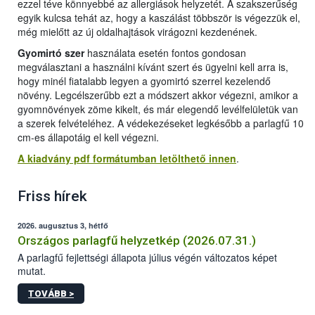
ezzel téve könnyebbé az allergiások helyzetét. A szakszerűség
egyik kulcsa tehát az, hogy a kaszálást többször is végezzük el,
még mielőtt az új oldalhajtások virágozni kezdenének.
Gyomirtó szer
használata esetén fontos gondosan
megválasztani a használni kívánt szert és ügyelni kell arra is,
hogy minél fiatalabb legyen a gyomirtó szerrel kezelendő
növény. Legcélszerűbb ezt a módszert akkor végezni, amikor a
gyomnövények zöme kikelt, és már elegendő levélfelületük van
a szerek felvételéhez. A védekezéseket legkésőbb a parlagfű 10
cm-es állapotáig el kell végezni.
A kiadvány pdf formátumban letölthető innen
.
Friss hírek
2026. augusztus 3, hétfő
Országos parlagfű helyzetkép (2026.07.31.)
A parlagfű fejlettségi állapota július végén változatos képet
mutat.
TOVÁBB >