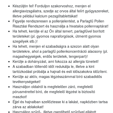
Készüljön fel! Forduljon szakorvoshoz, menjen el
allergiavizsgálatra, szedje az orvos által felírt gyógyszereket,
illetve például kalcium pezsgőtablettákat!
Figyelje rendszeresen a pollenjelentést, a Parlagfű Pollen
Riasztási Rendszert és használja a hivatalos pollennaptárat!
Ha teheti, kerülje el az Ön által ismert, parlagfűvel borított
területeket (pl. gyomos napraforgósok, útmenti gyomos
szegélyek stb.)!
Ha teheti, menjen el szabadságra a szezon alatt olyan
területekre, ahol a parlagfű pollenkoncentráció alacsony (pl.
magashegységek, erdős területek, tengerpart)!
Kerülje a dohányzást, ami fokozza az allergia tüneteit!
A szabadban töltendő időt redukálja le, illetve a kint
tartózkodást próbálja a hajnali és esti időszakokra időzíteni.
Kerülje az aktív, magas légzésszámmal bíró szabadidős
tevékenységeket!
Használjon oldalról is megfelelően záró, megfelelő
pórusmérettel bíró, de megfelelő légzést is biztosító
maszkot!
Éjjel és hajnalban szellőztesse ki a lakást, napközben tartsa
zárva az ablakokat!
Használjon szűrő-, illetve cserélhető szűrővel ellátott