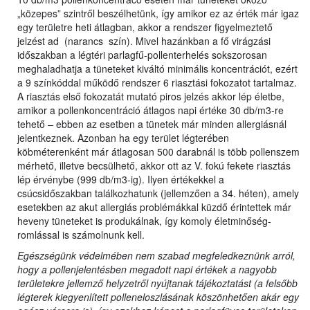
„közepes” szintről beszélhetünk, így amikor ez az érték már igaz
egy területre heti átlagban, akkor a rendszer figyelmeztető
jelzést ad (narancs szín). Mivel hazánkban a fő virágzási
időszakban a légtéri parlagfű-pollenterhelés sokszorosan
meghaladhatja a tüneteket kiváltó minimális koncentrációt, ezért
a 9 színkóddal működő rendszer 6 riasztási fokozatot tartalmaz.
A riasztás első fokozatát mutató piros jelzés akkor lép életbe,
amikor a pollenkoncentráció átlagos napi értéke 30 db/m3-re
tehető – ebben az esetben a tünetek már minden allergiásnál
jelentkeznek. Azonban ha egy terület légterében
köbméterenként már átlagosan 500 darabnál is több pollenszem
mérhető, illetve becsülhető, akkor ott az V. fokú fekete riasztás
lép érvénybe (999 db/m3-ig). Ilyen értékekkel a
csúcsidőszakban találkozhatunk (jellemzően a 34. héten), amely
esetekben az akut allergiás problémákkal küzdő érintettek már
heveny tüneteket is produkálnak, így komoly életminőség-
romlással is számolnunk kell.
Egészségünk védelmében nem szabad megfeledkeznünk arról,
hogy a pollenjelentésben megadott napi értékek a nagyobb
területekre jellemző helyzetről nyújtanak tájékoztatást (a felsőbb
légterek kiegyenlített polleneloszlásának köszönhetően akár egy