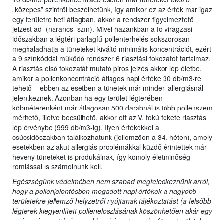
„közepes” szintről beszélhetünk, így amikor ez az érték már igaz
egy területre heti átlagban, akkor a rendszer figyelmeztető
jelzést ad (narancs szín). Mivel hazánkban a fő virágzási
időszakban a légtéri parlagfű-pollenterhelés sokszorosan
meghaladhatja a tüneteket kiváltó minimális koncentrációt, ezért
a 9 színkóddal működő rendszer 6 riasztási fokozatot tartalmaz.
A riasztás első fokozatát mutató piros jelzés akkor lép életbe,
amikor a pollenkoncentráció átlagos napi értéke 30 db/m3-re
tehető – ebben az esetben a tünetek már minden allergiásnál
jelentkeznek. Azonban ha egy terület légterében
köbméterenként már átlagosan 500 darabnál is több pollenszem
mérhető, illetve becsülhető, akkor ott az V. fokú fekete riasztás
lép érvénybe (999 db/m3-ig). Ilyen értékekkel a
csúcsidőszakban találkozhatunk (jellemzően a 34. héten), amely
esetekben az akut allergiás problémákkal küzdő érintettek már
heveny tüneteket is produkálnak, így komoly életminőség-
romlással is számolnunk kell.
Egészségünk védelmében nem szabad megfeledkeznünk arról,
hogy a pollenjelentésben megadott napi értékek a nagyobb
területekre jellemző helyzetről nyújtanak tájékoztatást (a felsőbb
légterek kiegyenlített polleneloszlásának köszönhetően akár egy