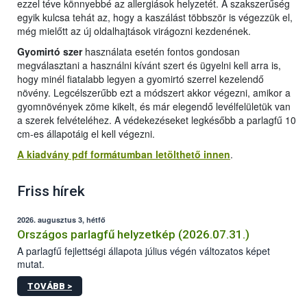
ezzel téve könnyebbé az allergiások helyzetét. A szakszerűség
egyik kulcsa tehát az, hogy a kaszálást többször is végezzük el,
még mielőtt az új oldalhajtások virágozni kezdenének.
Gyomirtó szer
használata esetén fontos gondosan
megválasztani a használni kívánt szert és ügyelni kell arra is,
hogy minél fiatalabb legyen a gyomirtó szerrel kezelendő
növény. Legcélszerűbb ezt a módszert akkor végezni, amikor a
gyomnövények zöme kikelt, és már elegendő levélfelületük van
a szerek felvételéhez. A védekezéseket legkésőbb a parlagfű 10
cm-es állapotáig el kell végezni.
A kiadvány pdf formátumban letölthető innen
.
Friss hírek
2026. augusztus 3, hétfő
Országos parlagfű helyzetkép (2026.07.31.)
A parlagfű fejlettségi állapota július végén változatos képet
mutat.
TOVÁBB >