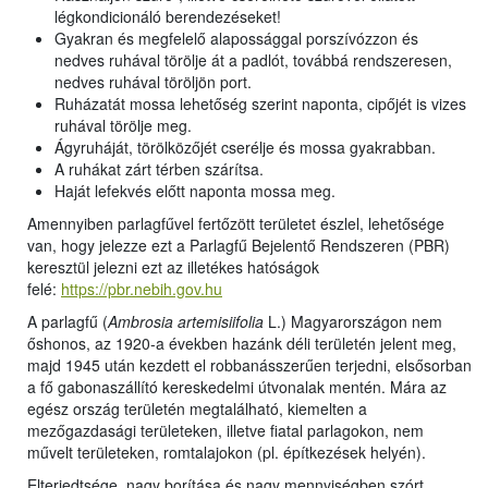
légkondicionáló berendezéseket!
Gyakran és megfelelő alapossággal porszívózzon és
nedves ruhával törölje át a padlót, továbbá rendszeresen,
nedves ruhával töröljön port.
Ruházatát mossa lehetőség szerint naponta, cipőjét is vizes
ruhával törölje meg.
Ágyruháját, törölközőjét cserélje és mossa gyakrabban.
A ruhákat zárt térben szárítsa.
Haját lefekvés előtt naponta mossa meg.
Amennyiben parlagfűvel fertőzött területet észlel, lehetősége
van, hogy jelezze ezt a Parlagfű Bejelentő Rendszeren (PBR)
keresztül jelezni ezt az illetékes hatóságok
felé:
https://pbr.nebih.gov.hu
A parlagfű (
Ambrosia artemisiifolia
L.) Magyarországon nem
őshonos, az 1920-a években hazánk déli területén jelent meg,
majd 1945 után kezdett el robbanásszerűen terjedni, elsősorban
a fő gabonaszállító kereskedelmi útvonalak mentén. Mára az
egész ország területén megtalálható, kiemelten a
mezőgazdasági területeken, illetve fiatal parlagokon, nem
művelt területeken, romtalajokon (pl. építkezések helyén).
Elterjedtsége, nagy borítása és nagy mennyiségben szórt