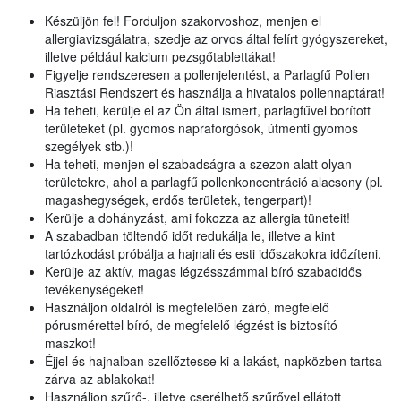
Készüljön fel! Forduljon szakorvoshoz, menjen el
allergiavizsgálatra, szedje az orvos által felírt gyógyszereket,
illetve például kalcium pezsgőtablettákat!
Figyelje rendszeresen a pollenjelentést, a Parlagfű Pollen
Riasztási Rendszert és használja a hivatalos pollennaptárat!
Ha teheti, kerülje el az Ön által ismert, parlagfűvel borított
területeket (pl. gyomos napraforgósok, útmenti gyomos
szegélyek stb.)!
Ha teheti, menjen el szabadságra a szezon alatt olyan
területekre, ahol a parlagfű pollenkoncentráció alacsony (pl.
magashegységek, erdős területek, tengerpart)!
Kerülje a dohányzást, ami fokozza az allergia tüneteit!
A szabadban töltendő időt redukálja le, illetve a kint
tartózkodást próbálja a hajnali és esti időszakokra időzíteni.
Kerülje az aktív, magas légzésszámmal bíró szabadidős
tevékenységeket!
Használjon oldalról is megfelelően záró, megfelelő
pórusmérettel bíró, de megfelelő légzést is biztosító
maszkot!
Éjjel és hajnalban szellőztesse ki a lakást, napközben tartsa
zárva az ablakokat!
Használjon szűrő-, illetve cserélhető szűrővel ellátott