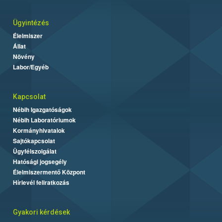
Ügyintézés
Élelmiszer
Állat
Növény
Labor/Egyéb
Kapcsolat
Nébih Igazgatóságok
Nébih Laboratóriumok
Kormányhivatalok
Sajtókapcsolat
Ügyfélszolgálat
Hatósági jogsegély
Élelmiszermentő Központ
Hírlevél feliratkozás
Gyakori kérdések