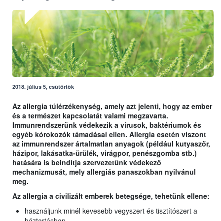
2018. július 5, csütörtök
Az allergia túlérzékenység, amely azt jelenti, hogy az ember
és a természet kapcsolatát valami megzavarta.
Immunrendszerünk védekezik a vírusok, baktériumok és
egyéb kórokozók támadásai ellen. Allergia esetén viszont
az immunrendszer ártalmatlan anyagok (például kutyaszőr,
házipor, lakásatka-ürülék, virágpor, penészgomba stb.)
hatására is beindítja szervezetünk védekező
mechanizmusát, mely allergiás panaszokban nyilvánul
meg.
Az allergia a civilizált emberek betegsége, tehetünk ellene:
használjunk minél kevesebb vegyszert és tisztítószert a
háztartásban,