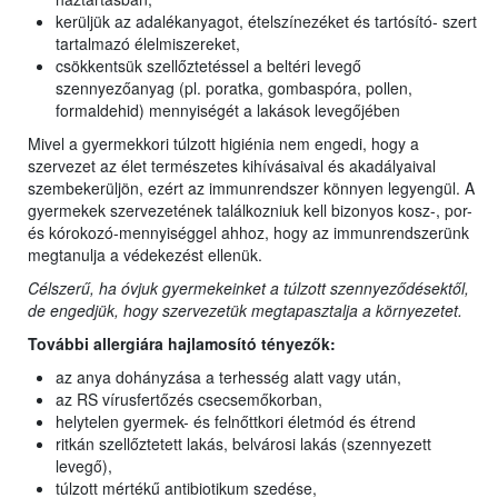
kerüljük az adalékanyagot, ételszínezéket és tartósító- szert
tartalmazó élelmiszereket,
csökkentsük szellőztetéssel a beltéri levegő
szennyezőanyag (pl. poratka, gombaspóra, pollen,
formaldehid) mennyiségét a lakások levegőjében
Mivel a gyermekkori túlzott higiénia nem engedi, hogy a
szervezet az élet természetes kihívásaival és akadályaival
szembekerüljön, ezért az immunrendszer könnyen legyengül. A
gyermekek szervezetének találkozniuk kell bizonyos kosz-, por-
és kórokozó-mennyiséggel ahhoz, hogy az immunrendszerünk
megtanulja a védekezést ellenük.
Célszerű, ha óvjuk gyermekeinket a túlzott szennyeződésektől,
de engedjük, hogy szervezetük megtapasztalja a környezetet.
További allergiára hajlamosító tényezők:
az anya dohányzása a terhesség alatt vagy után,
az RS vírusfertőzés csecsemőkorban,
helytelen gyermek- és felnőttkori életmód és étrend
ritkán szellőztetett lakás, belvárosi lakás (szennyezett
levegő),
túlzott mértékű antibiotikum szedése,