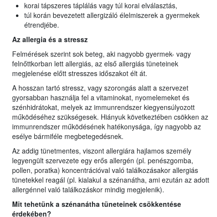
korai tápszeres táplálás vagy túl korai elválasztás,
túl korán bevezetett allergizáló élelmiszerek a gyermekek
étrendjébe.
Az allergia és a stressz
Felmérések szerint sok beteg, aki nagyobb gyermek- vagy
felnőttkorban lett allergiás, az első allergiás tüneteinek
megjelenése előtt stresszes időszakot élt át.
A hosszan tartó stressz, vagy szorongás alatt a szervezet
gyorsabban használja fel a vitaminokat, nyomelemeket és
szénhidrátokat, melyek az immunrendszer kiegyensúlyozott
működéséhez szükségesek. Hiányuk következtében csökken az
immunrendszer működésének hatékonysága, így nagyobb az
esélye bármiféle megbetegedésnek.
Az addig tünetmentes, viszont allergiára hajlamos személy
legyengült szervezete egy erős allergén (pl. penészgomba,
pollen, poratka) koncentrációval való találkozásakor allergiás
tünetekkel reagál (pl. kialakul a szénanátha, ami ezután az adott
allergénnel való találkozáskor mindig megjelenik).
Mit tehetünk a szénanátha tüneteinek csökkentése
érdekében?