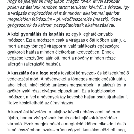
hogy ne jelenjenek meg újabb virágzó tövek. Mivel azonban
pollen az általunk rendben tartott területen kívülről is érkezik, így
a virágzás megkezdésével már minden alkalommal ajánlott
megfelelően felkészülni – pl. védőfelszerelés (maszk), illetve
gyógyszerek és kalcium pezsgőtabletták alkalmazásával.
A
kézi gyomlálás és kapálás
az egyik leghatékonyabb
módszer. Ezt a módszert csak a virágzás előtti időben ajánljuk,
mert a nagy tömegű virágporral való találkozás egészségre
gyakorolt hatása minden életkorban kedvezőtlen. Ennek
végzése kesztyűvel ajánlott, mert a növény minden része
allergén (allergizáló hatású).
A
kaszálás és a legeltetés
további környezet- és költségkímélő
védekezési mód. A növényeket a tömeges megjelenésük után,
ahol lehet, minél előbb tanácsos megsarabolni, a talajszinten a
gyökérnyaki részt elvágva elpusztítani. Ez a legbiztosabb
módszer, mivel a növények így kevésbé hajlamosak újrahajtani,
illetve késleltethető az újravirágzás.
A kaszálást követően a talajhoz közeli néhány centiméteren
újabb, hamar virágzásnak induló oldalhajtások képződése
várható. Ezek megjelenését a megfelelő időben elkezdett és jó
ismétlésszámban, szakszerűen végzett kaszálás előzheti meg,