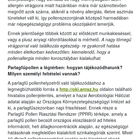
allergén virágpora miatt hazánkban mára már számottevően
megnőtt azok száma, akiknél a növény allergiás, illetve asztmás
tüneteket vált ki, így pollenszezonjának középső harmadában
már népegészségügyi probléma okozójaként ismerjük.
Ennek jelentősége többek között az előidézett munkakieséssel,
vagy a plusz anyagi ráfordításokkal is mérhető.
A nagy tömegű
virágporral való találkozás egészség- re gyakorolt hatása
minden életkorban kedvezőtlen; kiemelendő, hogy a
pollenallergia minden korosztályban kialakulhat.
Parlagfűpollen a légtérben: hogyan tájékozódhatunk?
Milyen személyi feltételei vannak?
A parlagfű pollenhelyzetről való tájékozódáshoz a
legmegbízhatóbb forrás a
http://oki.antsz.hu
oldalon található
hivatalos pollenjelentés, amelyet a hazai Aerobiológiai Hálózat
adatai alapján az Országos Környezetegészségügyi Intézet ad
ki, a parlagfűszezonban napi frissítéssel. Ennek része a
Parlagfű Pollen Riasztási Rendszer (PPRR) térképe, amely a
parlagfű pollen becsült országos eloszlásáról ad hiteles
információt, heti átlagkoncentrációk alapján, az egészségügyi
hatásoknak megfelelően kialakított színkategóriák szerint. Mivel
10 db/m3 pollenkoncentrácó esetén már tüneteket okozó