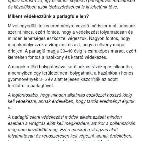
egész városra is), így ezekhez képest a parlagfüves területeken
és közelükben azok többszörösének is ki lehetünk téve.
Miként védekezzünk a parlagfű ellen?
Mivel egyedüli, teljes eredményre vezető módszer mai tudásunk
szerint nincs, ezért fontos, hogy a védekezést folyamatosan és
minden lehetséges eszközzel végezzük. Nagyon fontos, hogy
megakadályozzuk a virágzást és azt, hogy a növény magot
érleljen. A parlagfű magja 30–40 évig is csíraképes marad, ezért
kiemelten fontos a hatékony és kitartó védekezés.
A magok a föld bolygatásával kerülnek csírázóképes állapotba,
amennyiben egy területet nem bolygatnak, a hazánkban honos
gyomnövények 3–5 év alatt teljesen kiszorítják az adott
területről a parlagfüvet.
A legfontosabb, hogy minden alkalmas eszközzel hosszú ideig
kell védekezni, annak érdekében, hogy tartós eredményt érjünk
el.
A parlagfű elleni védekezési módok alkalmazását minden
esetben a virágzás előtt kell megkezdeni, amikor a pollenszórás
még nem kezdődött meg. Ezt a munkát a virágzás alatt
folyamatosan és rendszeresen kell végezni, annak érdekében,