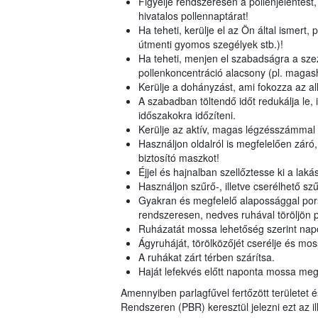
Figyelje rendszeresen a pollenjelentést,
hivatalos pollennaptárat!
Ha teheti, kerülje el az Ön által ismert,
útmenti gyomos szegélyek stb.)!
Ha teheti, menjen el szabadságra a szezo
pollenkoncentráció alacsony (pl. magash
Kerülje a dohányzást, ami fokozza az all
A szabadban töltendő időt redukálja le, il
időszakokra időzíteni.
Kerülje az aktív, magas légzésszámmal
Használjon oldalról is megfelelően záró,
biztosító maszkot!
Éjjel és hajnalban szellőztesse ki a lak
Használjon szűrő-, illetve cserélhető sz
Gyakran és megfelelő alapossággal pors
rendszeresen, nedves ruhával töröljön p
Ruházatát mossa lehetőség szerint napon
Ágyruháját, törölközőjét cserélje és mo
A ruhákat zárt térben szárítsa.
Haját lefekvés előtt naponta mossa meg
Amennyiben parlagfűvel fertőzött területet é
Rendszeren (PBR) keresztül jelezni ezt az i