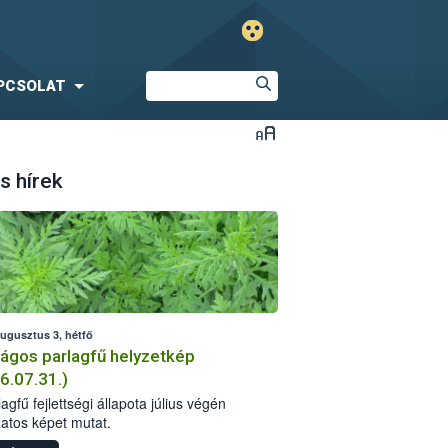
PCSOLAT
s hírek
augusztus 3, hétfő
ágos parlagfű helyzetkép
6.07.31.)
agfű fejlettségi állapota július végén
zatos képet mutat.