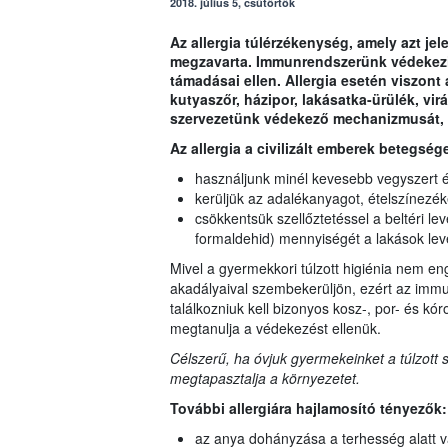
2018. július 5, csütörtök
Az allergia túlérzékenység, amely azt je
megzavarta. Immunrendszerünk védekezi
támadásai ellen. Allergia esetén viszon
kutyaszőr, házipor, lakásatka-ürülék, vi
szervezetünk védekező mechanizmusát, 
Az allergia a civilizált emberek betegség
használjunk minél kevesebb vegyszert és
kerüljük az adalékanyagot, ételszínezéke
csökkentsük szellőztetéssel a beltéri l
formaldehid) mennyiségét a lakások le
Mivel a gyermekkori túlzott higiénia nem en
akadályaival szembekerüljön, ezért az im
találkozniuk kell bizonyos kosz-, por- és
megtanulja a védekezést ellenük.
Célszerű, ha óvjuk gyermekeinket a túlzott
megtapasztalja a környezetet.
További allergiára hajlamosító tényezők:
az anya dohányzása a terhesség alatt v