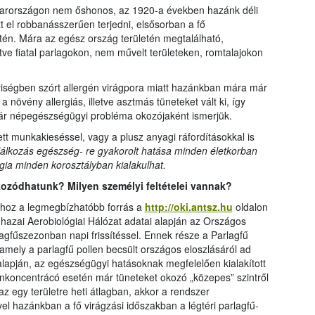
arországon nem őshonos, az 1920-a években hazánk déli
t el robbanásszerűen terjedni, elsősorban a fő
én. Mára az egész ország területén megtalálható,
tve fiatal parlagokon, nem művelt területeken, romtalajokon
yiségben szórt allergén virágpora miatt hazánkban mára már
növény allergiás, illetve asztmás tüneteket vált ki, így
r népegészségügyi probléma okozójaként ismerjük.
tt munkakieséssel, vagy a plusz anyagi ráfordításokkal is
lálkozás egészség- re gyakorolt hatása minden életkorban
gia minden korosztályban kialakulhat.
kozódhatunk? Milyen személyi feltételei vannak?
áshoz a legmegbízhatóbb forrás a
http://oki.antsz.hu
oldalon
a hazai Aerobiológiai Hálózat adatai alapján az Országos
agfűszezonban napi frissítéssel. Ennek része a Parlagfű
amely a parlagfű pollen becsült országos eloszlásáról ad
 alapján, az egészségügyi hatásoknak megfelelően kialakított
enkoncentrácó esetén már tüneteket okozó „közepes” szintről
az egy területre heti átlagban, akkor a rendszer
vel hazánkban a fő virágzási időszakban a légtéri parlagfű-