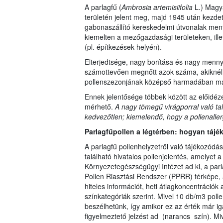
A parlagfű (
Ambrosia artemisiifolia
L.) Magy
területén jelent meg, majd 1945 után kezdet
gabonaszállító kereskedelmi útvonalak ment
kiemelten a mezőgazdasági területeken, ille
(pl. építkezések helyén).
Elterjedtsége, nagy borítása és nagy menn
számottevően megnőtt azok száma, akiknél a 
pollenszezonjának középső harmadában má
Ennek jelentősége többek között az előidéze
mérhető.
A nagy tömegű virágporral való ta
kedvezőtlen; kiemelendő, hogy a pollenaller
Parlagfűpollen a légtérben: hogyan tájé
A parlagfű pollenhelyzetről való tájékozód
található hivatalos pollenjelentés, amelyet 
Környezetegészségügyi Intézet ad ki, a parl
Pollen Riasztási Rendszer (PPRR) térképe, 
hiteles információt, heti átlagkoncentrációk
színkategóriák szerint. Mivel 10 db/m3 poll
beszélhetünk, így amikor ez az érték már ig
figyelmeztető jelzést ad (narancs szín). Mi