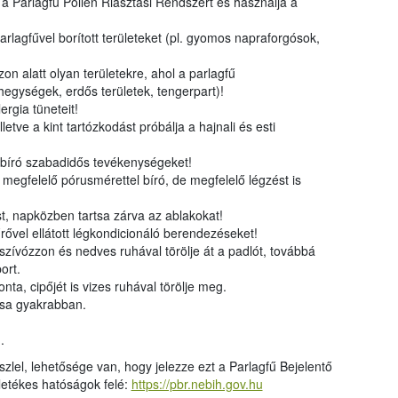
 a Parlagfű Pollen Riasztási Rendszert és használja a
 parlagfűvel borított területeket (pl. gyomos napraforgósok,
n alatt olyan területekre, ahol a parlagfű
egységek, erdős területek, tengerpart)!
ergia tüneteit!
letve a kint tartózkodást próbálja a hajnali és esti
 bíró szabadidős tevékenységeket!
 megfelelő pórusmérettel bíró, de megfelelő légzést is
ást, napközben tartsa zárva az ablakokat!
űrővel ellátott légkondicionáló berendezéseket!
zívózzon és nedves ruhával törölje át a padlót, továbbá
ort.
ta, cipőjét is vizes ruhával törölje meg.
ssa gyakrabban.
.
szlel, lehetősége van, hogy jelezze ezt a Parlagfű Bejelentő
lletékes hatóságok felé:
https://pbr.nebih.gov.hu