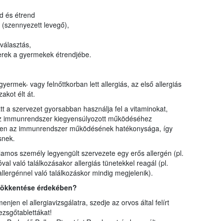
kerül
tenge
ód és étrend
közöt
ás (szennyezett levegő),
megje
Bihar
lválasztás,
várme
szerek a gyermekek étrendjébe.
Néhán
fejlet
legfe
ermek- vagy felnőttkorban lett allergiás, az első allergiás
várme
akot élt át.
várm
jelen
tt a szervezet gyorsabban használja fel a vitaminokat,
az immunrendszer kiegyensúlyozott működéséhez
ken az immunrendszer működésének hatékonysága, így
snek.
jlamos személy legyengült szervezete egy erős allergén (pl.
l való találkozásakor allergiás tünetekkel reagál (pl.
llergénnel való találkozáskor mindig megjelenik).
csökkentése érdekében?
njen el allergiavizsgálatra, szedje az orvos által felírt
ezsgőtablettákat!