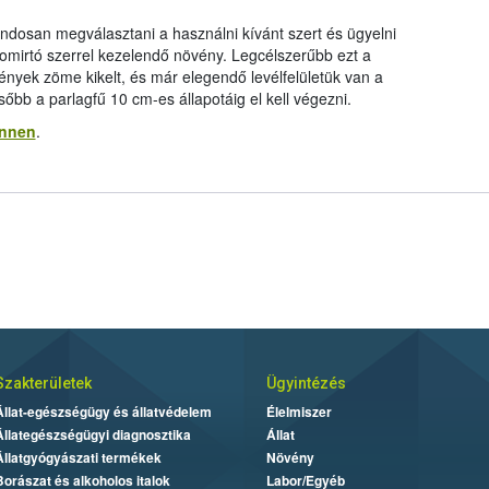
ndosan megválasztani a használni kívánt szert és ügyelni
gyomirtó szerrel kezelendő növény. Legcélszerűbb ezt a
yek zöme kikelt, és már elegendő levélfelületük van a
őbb a parlagfű 10 cm-es állapotáig el kell végezni.
innen
.
Szakterületek
Ügyintézés
Állat-egészségügy és állatvédelem
Élelmiszer
Állategészségügyi diagnosztika
Állat
Állatgyógyászati termékek
Növény
Borászat és alkoholos italok
Labor/Egyéb