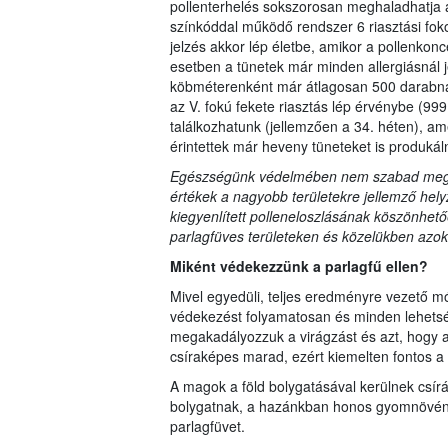
pollenterhelés sokszorosan meghaladhatja a 
színkóddal működő rendszer 6 riasztási foko
jelzés akkor lép életbe, amikor a pollenkon
esetben a tünetek már minden allergiásnál 
köbméterenként már átlagosan 500 darabnál 
az V. fokú fekete riasztás lép érvénybe (99
találkozhatunk (jellemzően a 34. héten), a
érintettek már heveny tüneteket is produkál
Egészségünk védelmében nem szabad megfel
értékek a nagyobb területekre jellemző helyz
kiegyenlített polleneloszlásának köszönhető
parlagfüves területeken és közelükben azok 
Miként védekezzünk a parlagfű ellen?
Mivel egyedüli, teljes eredményre vezető mó
védekezést folyamatosan és minden lehets
megakadályozzuk a virágzást és azt, hogy a
csíraképes marad, ezért kiemelten fontos a
A magok a föld bolygatásával kerülnek csír
bolygatnak, a hazánkban honos gyomnövények 
parlagfüvet.