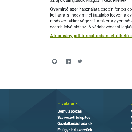
az új oldalhajtások virágozni kezdenének.
Gyomirtó szer
használata esetén fontos go
kell arra is, hogy minél fiatalabb legyen a 
módszert akkor végezni, amikor a gyomnövén
szerek felvételéhez. A védekezéseket legkés
A kiadvány pdf formátumban letölthető 
Hivatalunk
Bemutatkozás
Szervezeti felépítés
Gazdálkodási adatok
Felügyeleti szervünk