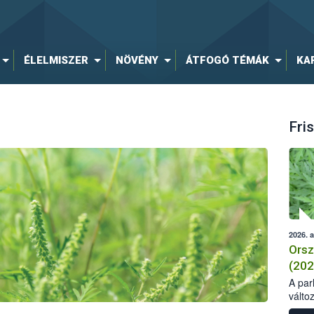
ÉLELMISZER
NÖVÉNY
ÁTFOGÓ TÉMÁK
KA
Fris
2026. 
Orsz
(202
A parl
válto