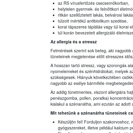
az RS vírusfertőzés csecsemőkorban,
helytelen gyermek- és felnőttkori életm
ritkán szellőztetett lakás, belvárosi lak
túlzott mértékű antibiotikum szedése,
korai tápszeres táplálás vagy túl korai e
túl korán bevezetett allergizáló élelmi
Az allergia és a stressz
Felmérések szerint sok beteg, aki nagyobb gy
tüneteinek megjelenése előtt stresszes idősz
A hosszan tartó stressz, vagy szorongás ala
nyomelemeket és szénhidrátokat, melyek 
szükségesek. Hiányuk következtében csök
nagyobb az esélye bármiféle megbetegedé
Az addig tünetmentes, viszont allergiára ha
penészgomba, pollen, poratka) koncentrációva
kialakul a szénanátha, ami ezután az adott a
Mit tehetünk a szénanátha tüneteinek 
Készüljön fel! Forduljon szakorvoshoz, me
gyógyszereket, illetve például kalcium p