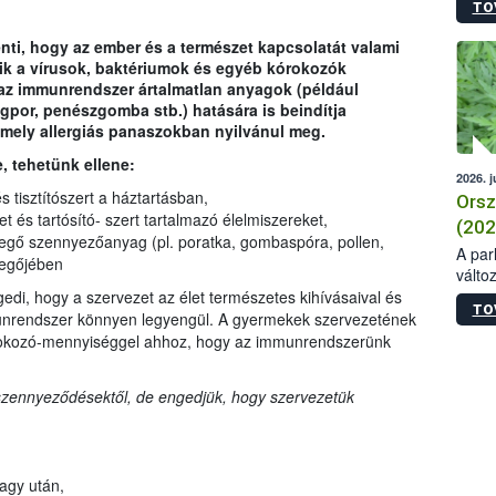
TO
lenti, hogy az ember és a természet kapcsolatát valami
k a vírusok, baktériumok és egyéb kórokozók
t az immunrendszer ártalmatlan anyagok (például
rágpor, penészgomba stb.) hatására is beindítja
mely allergiás panaszokban nyilvánul meg.
e, tehetünk ellene:
2026. j
 tisztítószert a háztartásban,
Orsz
t és tartósító- szert tartalmazó élelmiszereket,
(202
evegő szennyezőanyag (pl. poratka, gombaspóra, pollen,
A parl
vegőjében
válto
szikl
gedi, hogy a szervezet az élet természetes kihívásaival és
TO
növén
munrendszer könnyen legyengül. A gyermekek szervezetének
elmar
 kórokozó-mennyiséggel ahhoz, hogy az immunrendszerünk
legfe
nagy
 szennyeződésektől, de engedjük, hogy szervezetük
példá
nagy 
fázis
való 
a vir
agy után,