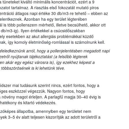
tüneteket kiváltó minimális koncentrációt, ezért a 9
zatot tartalmaz. A riasztás első fokozatát mutató piros
centráció átlagos napi értéke 30 db/m3-re tehető – ebben az
jelentkeznek. Azonban ha egy terület légterében
is több pollenszem mérhető, illetve becsülhető, akkor ott
9 db/m3-ig). Ilyen értékekkel a csúcsidőszakban
mely esetekben az akut allergiás problémákkal küzdő
nak, így komoly életminőség-romlással is számolnunk kell.
edkeznünk arról, hogy a pollenjelentésben megadott napi
etről nyújtanak tájékoztatást (a felsőbb légterek
en akár egy egész városra is), így ezekhez képest a
többszörösének is ki lehetünk téve.
dszer mai tudásunk szerint nincs, ezért fontos, hogy a
éges eszközzel végezzük. Nagyon fontos, hogy
 növény magot érleljen. A parlagfű magja 30–40 évig is
 hatékony és kitartó védekezés.
ázóképes állapotba, amennyiben egy területet nem
3–5 év alatt teljesen kiszorítják az adott területről a