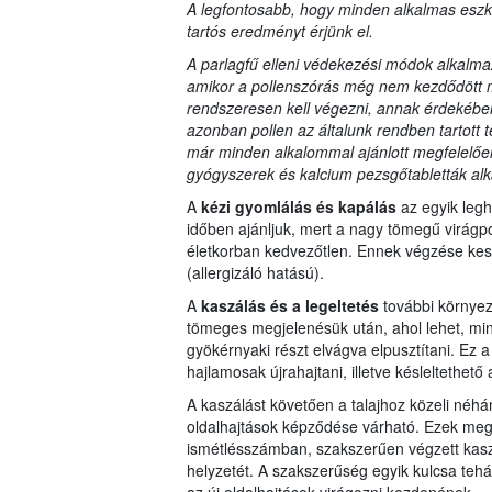
A legfontosabb, hogy minden alkalmas eszk
tartós eredményt érjünk el.
A parlagfű elleni védekezési módok alkalma
amikor a pollenszórás még nem kezdődött m
rendszeresen kell végezni, annak érdekében
azonban pollen az általunk rendben tartott t
már minden alkalommal ajánlott megfelelően f
gyógyszerek és kalcium pezsgőtabletták al
A
kézi gyomlálás és kapálás
az egyik leg
időben ajánljuk, mert a nagy tömegű virágp
életkorban kedvezőtlen. Ennek végzése kesz
(allergizáló hatású).
A
kaszálás és a legeltetés
további környe
tömeges megjelenésük után, ahol lehet, min
gyökérnyaki részt elvágva elpusztítani. Ez
hajlamosak újrahajtani, illetve késleltethető 
A kaszálást követően a talajhoz közeli néh
oldalhajtások képződése várható. Ezek megj
ismétlésszámban, szakszerűen végzett kaszá
helyzetét. A szakszerűség egyik kulcsa tehá