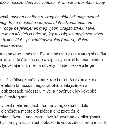
özzel hosszú ideig kell védekezni, annak érdekében, hogy
zását minden esetben a virágzás előtt kell megkezdeni,
eg. Ezt a munkát a virágzás alatt folyamatosan és
, hogy ne jelenjenek meg újabb virágzó tövek. Mivel
erületen kívülről is érkezik, így a virágzás megkezdésével
elkészülni – pl. védőfelszerelés (maszk), illetve
kalmazásával.
hatékonyabb módszer. Ezt a módszert csak a virágzás előtti
orral való találkozás egészségre gyakorolt hatása minden
tyűvel ajánlott, mert a növény minden része allergén
zet- és költségkímélő védekezési mód. A növényeket a
él előbb tanácsos megsarabolni, a talajszinten a
 a legbiztosabb módszer, mivel a növények így kevésbé
az újravirágzás.
ány centiméteren újabb, hamar virágzásnak induló
elenését a megfelelő időben elkezdett és jó
lás előzheti meg, ezzel téve könnyebbé az allergiások
t az, hogy a kaszálást többször is végezzük el, még mielőtt